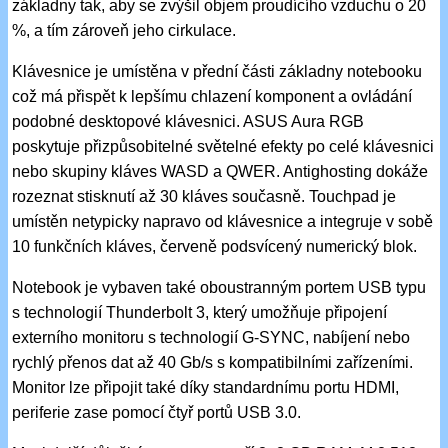
základny tak, aby se zvýšil objem proudícího vzduchu o 20
%, a tím zároveň jeho cirkulace.
Klávesnice je umístěna v přední části základny notebooku
což má přispět k lepšímu chlazení komponent a ovládání
podobné desktopové klávesnici. ASUS Aura RGB
poskytuje přizpůsobitelné světelné efekty po celé klávesnici
nebo skupiny kláves WASD a QWER. Antighosting dokáže
rozeznat stisknutí až 30 kláves současně. Touchpad je
umístěn netypicky napravo od klávesnice a integruje v sobě
10 funkčních kláves, červeně podsvícený numerický blok.
Notebook je vybaven také oboustranným portem USB typu
s technologií Thunderbolt 3, který umožňuje připojení
externího monitoru s technologií G-SYNC, nabíjení nebo
rychlý přenos dat až 40 Gb/s s kompatibilními zařízeními.
Monitor lze připojit také díky standardnímu portu HDMI,
periferie zase pomocí čtyř portů USB 3.0.