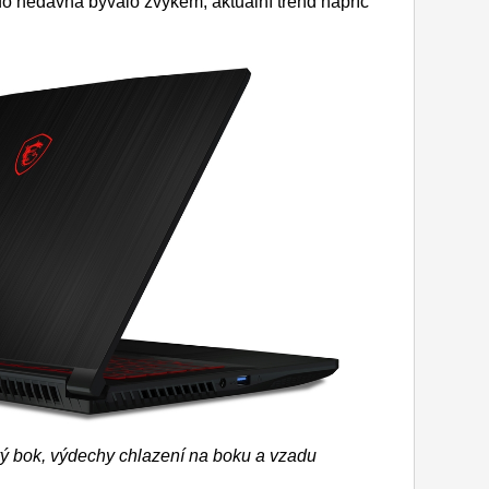
 do nedávna bývalo zvykem, aktuální trend napříč
ý bok, výdechy chlazení na boku a vzadu