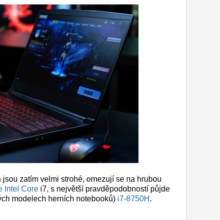
h jsou zatím velmi strohé, omezují se na hrubou
 Intel Core
i7, s největší pravděpodobností půjde
ých modelech herních notebooků)
i7-8750H
.