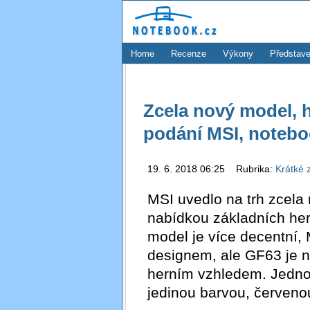
Home
Recenze
Výkony
Představe
Zcela nový model, h
podání MSI, noteb
19. 6. 2018 06:25 Rubrika:
Krátké 
MSI uvedlo na trh zcela
nabídkou základních her
model je více decentní,
designem, ale GF63 je n
herním vzhledem. Jednod
jedinou barvou, červeno