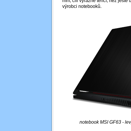
mm, čili výrazně tenčí, než ještě
výrobci notebooků.
notebook MSI GF63 - lev