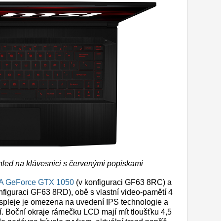
led na klávesnici s červenými popiskami
A GeForce GTX 1050
(v konfiguraci GF63 8RC) a
nfiguraci GF63 8RD), obě s vlastní video-pamětí 4
pleje je omezena na uvedení IPS technologie a
í. Boční okraje rámečku LCD mají mít tloušťku 4,5