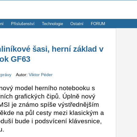
ní
Příslušenství
Technologie
Ostatní
FORUM
liníkové šasi, herní základ v
ook GF63
zprávy
Autor:
Viktor Péder
 nový model herního notebooku s
ních grafických čipů. Úplně nový
 MSI je známo spíše výstřednějším
ěkde na půl cesty mezi klasickým a
uší bude i podsvícení klávesnice,
u.