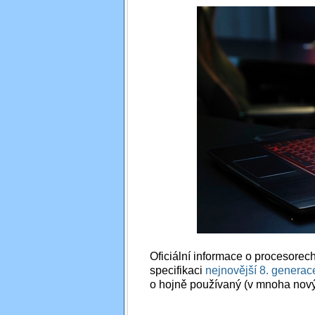
Oficiální informace o procesorec
specifikaci
nejnovější 8. generace
o hojně používaný (v mnoha nov