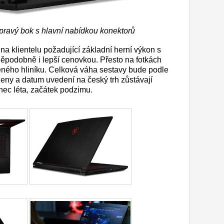
pravý bok s hlavní nabídkou konektorů
na klientelu požadující základní herní výkon s
ěpodobně i lepší cenovkou. Přesto na fotkách
šeného hliníku. Celková váha sestavy bude podle
Ceny a datum uvedení na český trh zůstávají
nec léta, začátek podzimu.