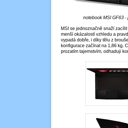
notebook MSI GF63 - 
MSI se jednoznačně snaží zacílit 
menší okázalostí vzhledu a pravd
vypadá dobře, i díky tělu z brou
konfigurace začínat na 1,86 kg. 
prozatím tajemstvím, odhaduji ko