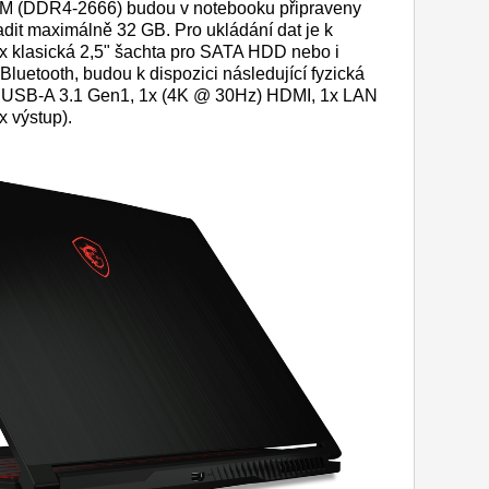
AM (DDR4-2666) budou v notebooku připraveny
adit maximálně 32 GB. Pro ukládání dat je k
1x klasická 2,5" šachta pro SATA HDD nebo i
luetooth, budou k dispozici následující fyzická
x USB-A 3.1 Gen1, 1x (4K @ 30Hz) HDMI, 1x LAN
x výstup).