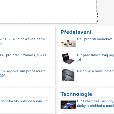
Představení
-71) - 16'' plnokrevná herní
Dell pročistí modelové
ní
4'' pro práci i zábavu, s RTX
HP představilo svůj n
16
'' s nejnovějším procesorem
Nejnovější herní not
4090
Technologie
, mobilní 5G hotspot a Wi-Fi 7
HP Enterprise Security
útoky a přehled o mani