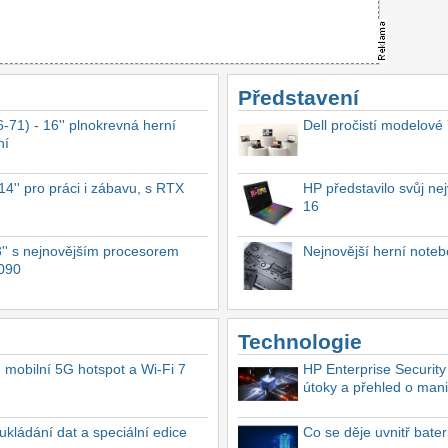
Představení
-71) - 16'' plnokrevná herní
Dell pročistí modelové
ní
4'' pro práci i zábavu, s RTX
HP představilo svůj n
16
'' s nejnovějším procesorem
Nejnovější herní not
4090
Technologie
, mobilní 5G hotspot a Wi-Fi 7
HP Enterprise Security
útoky a přehled o mani
ukládání dat a speciální edice
Co se děje uvnitř bate