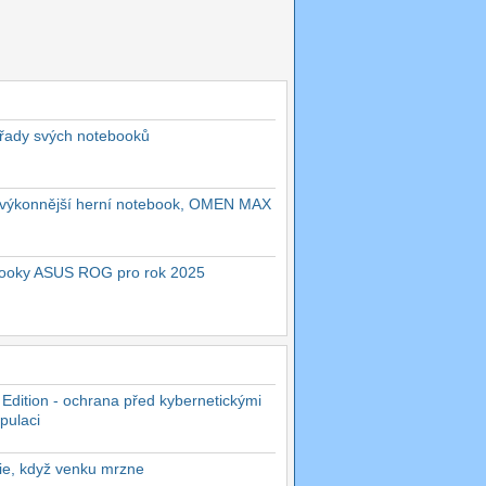
 řady svých notebooků
ejvýkonnější herní notebook, OMEN MAX
ebooky ASUS ROG pro rok 2025
 Edition - ochrana před kybernetickými
pulaci
rie, když venku mrzne