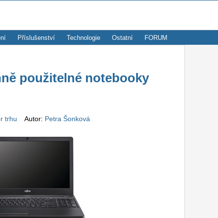
ní
Příslušenství
Technologie
Ostatní
FORUM
anně použitelné notebooky
r trhu
Autor:
Petra Šonková