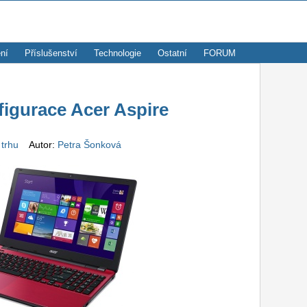
ní
Příslušenství
Technologie
Ostatní
FORUM
figurace Acer Aspire
 trhu
Autor:
Petra Šonková