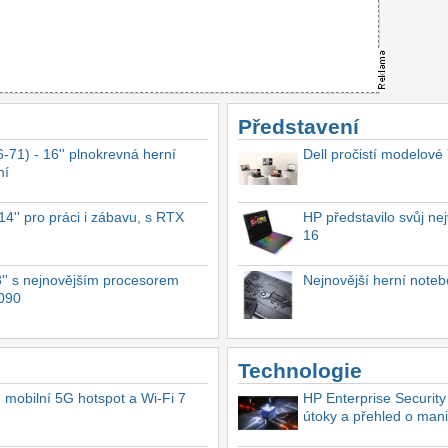
Představení
-71) - 16'' plnokrevná herní
Dell pročistí modelové
ní
4'' pro práci i zábavu, s RTX
HP představilo svůj n
16
'' s nejnovějším procesorem
Nejnovější herní not
4090
Technologie
, mobilní 5G hotspot a Wi-Fi 7
HP Enterprise Security
útoky a přehled o mani