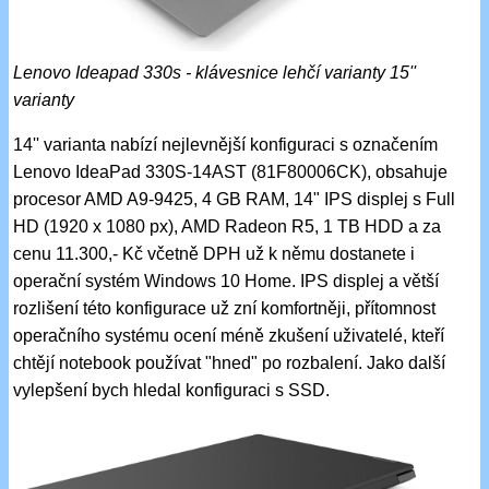
Lenovo Ideapad 330s - klávesnice lehčí varianty 15''
varianty
14'' varianta nabízí nejlevnější konfiguraci s označením
Lenovo IdeaPad 330S-14AST (81F80006CK), obsahuje
procesor AMD A9-9425, 4 GB RAM, 14" IPS displej s Full
HD (1920 x 1080 px), AMD Radeon R5, 1 TB HDD a za
cenu 11.300,- Kč včetně DPH už k němu dostanete i
operační systém Windows 10 Home. IPS displej a větší
rozlišení této konfigurace už zní komfortněji, přítomnost
operačního systému ocení méně zkušení uživatelé, kteří
chtějí notebook používat "hned" po rozbalení. Jako další
vylepšení bych hledal konfiguraci s SSD.