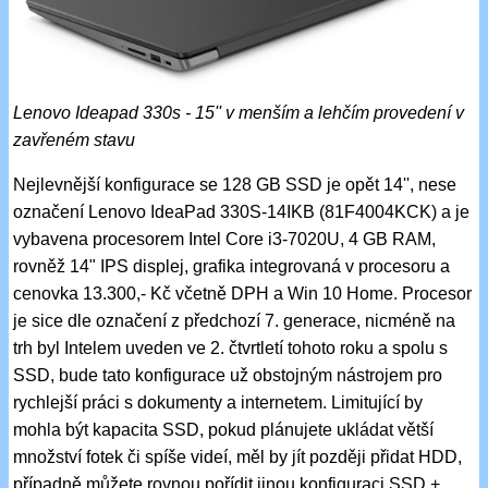
Lenovo Ideapad 330s - 15'' v menším a lehčím provedení v
zavřeném stavu
Nejlevnější konfigurace se 128 GB SSD je opět 14'', nese
označení Lenovo IdeaPad 330S-14IKB (81F4004KCK) a je
vybavena procesorem Intel Core i3-7020U, 4 GB RAM,
rovněž 14" IPS displej, grafika integrovaná v procesoru a
cenovka 13.300,- Kč včetně DPH a Win 10 Home. Procesor
je sice dle označení z předchozí 7. generace, nicméně na
trh byl Intelem uveden ve 2. čtvrtletí tohoto roku a spolu s
SSD, bude tato konfigurace už obstojným nástrojem pro
rychlejší práci s dokumenty a internetem. Limitující by
mohla být kapacita SSD, pokud plánujete ukládat větší
množství fotek či spíše videí, měl by jít později přidat HDD,
případně můžete rovnou pořídit jinou konfiguraci SSD +