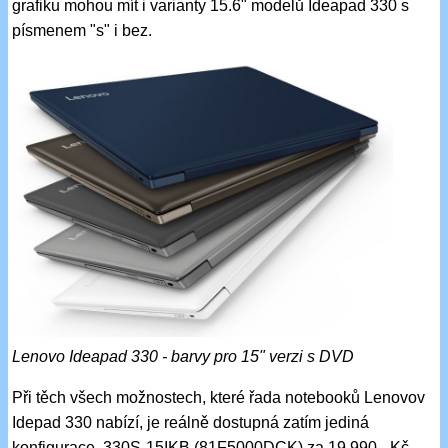
grafiku mohou mít i varianty 15.6" modelů Ideapad 330 s
písmenem "s" i bez.
Lenovo Ideapad 330 - barvy pro 15" verzi s DVD
Při těch všech možnostech, které řada notebooků Lenovov
Idepad 330 nabízí, je reálně dostupná zatím jediná
konfigurace, 330S-15IKB (81F5000DCK) za 19.990,- Kč