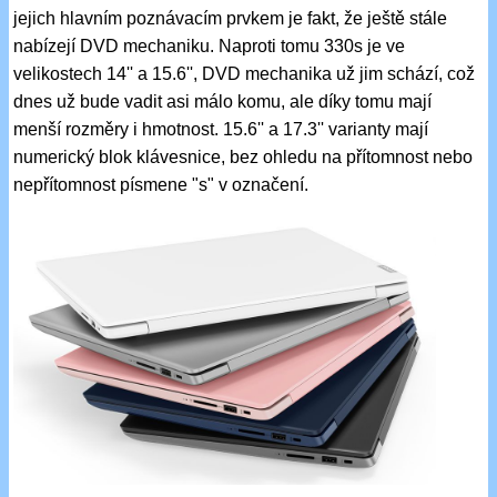
jejich hlavním poznávacím prvkem je fakt, že ještě stále
nabízejí DVD mechaniku. Naproti tomu 330s je ve
velikostech 14'' a 15.6'', DVD mechanika už jim schází, což
dnes už bude vadit asi málo komu, ale díky tomu mají
menší rozměry i hmotnost. 15.6'' a 17.3'' varianty mají
numerický blok klávesnice, bez ohledu na přítomnost nebo
nepřítomnost písmene "s" v označení.