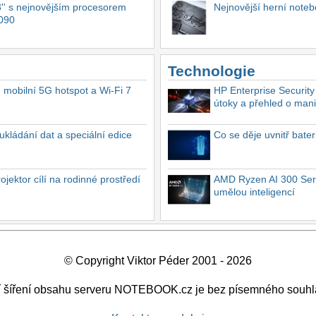
'' s nejnovějším procesorem
Nejnovější herní not
4090
Technologie
, mobilní 5G hotspot a Wi-Fi 7
HP Enterprise Security
útoky a přehled o mani
ukládání dat a speciální edice
Co se děje uvnitř bate
ektor cílí na rodinné prostředí
AMD Ryzen AI 300 Seri
umělou inteligencí
© Copyright Viktor Péder 2001 - 2026
ší šíření obsahu serveru NOTEBOOK.cz je bez písemného souhl