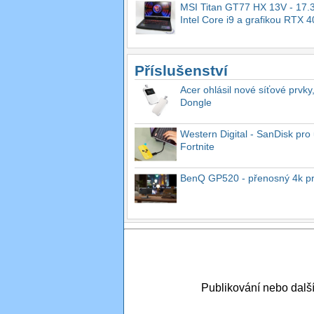
MSI Titan GT77 HX 13V - 17.3
Intel Core i9 a grafikou RTX 
Příslušenství
Acer ohlásil nové síťové prvky
Dongle
Western Digital - SanDisk pro 
Fortnite
BenQ GP520 - přenosný 4k proj
Publikování nebo dal