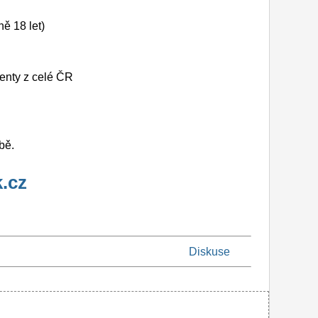
ně 18 let)
denty z celé ČR
bě.
.cz
Diskuse