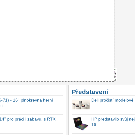
Představení
-71) - 16'' plnokrevná herní
Dell pročistí modelové
ní
4'' pro práci i zábavu, s RTX
HP představilo svůj n
16