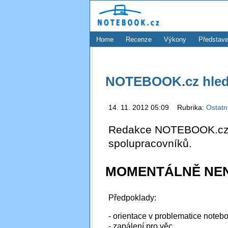
Home
Recenze
Výkony
Představe
NOTEBOOK.cz hledá
14. 11. 2012 05:09 Rubrika:
Ostatn
Redakce NOTEBOOK.cz h
spolupracovníků.
MOMENTÁLNĚ NEN
Předpoklady:
- orientace v problematice noteb
- zapálení pro věc