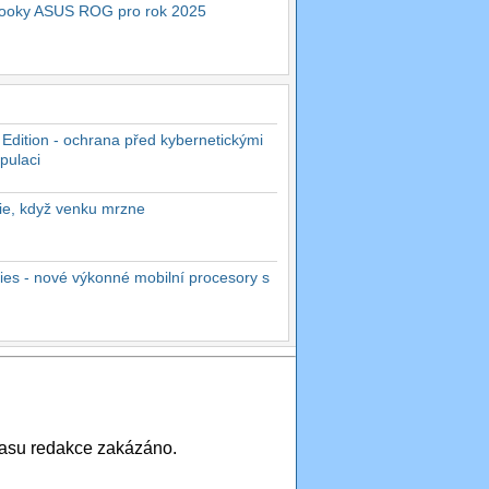
ebooky ASUS ROG pro rok 2025
 Edition - ochrana před kybernetickými
pulaci
rie, když venku mrzne
es - nové výkonné mobilní procesory s
asu redakce zakázáno.