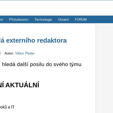
ní
Příslušenství
Technologie
Ostatní
FORUM
 externího redaktora
í
Autor:
Viktor Péder
ledá další posilu do svého týmu
Í AKTUÁLNÍ
ooků a IT