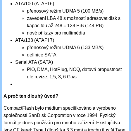
ATA/100 (ATAPI 6)
přenosový režim UDMA 5 (100 MB/s)
zavedení LBA 48 s možností adresovat disk s
kapacitou až 248 = 128 PiB (144 PB)
nové příkazy pro multimédia
ATA/133 (ATAPI 7)
přenosový režim UDMA 6 (133 MB/s)
definice SATA
Serial ATA (SATA)
PIO, DMA, HotPlug, NCQ, datová propustnost
dle revize, 1,5; 3; 6 Gb/s
A proč ten dlouhý úvod?
CompactFlash bylo médium specifikováno a vyrobeno
společností SanDisk Corporation v roce 1994. Fyzický
formát je dnes používán pro mnoho zařízení. Existují dva
typy CF karet: Type I (tloušťka 3,3 mm) a trochu tlustší Type