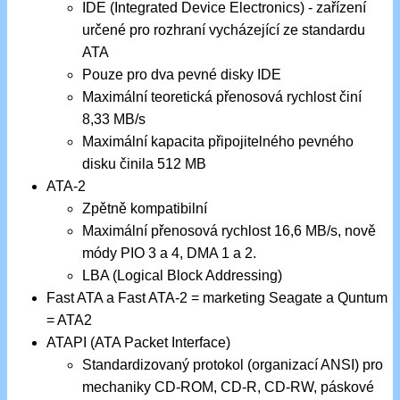
IDE (Integrated Device Electronics) - zařízení
určené pro rozhraní vycházející ze standardu
ATA
Pouze pro dva pevné disky IDE
Maximální teoretická přenosová rychlost činí
8,33 MB/s
Maximální kapacita připojitelného pevného
disku činila 512 MB
ATA-2
Zpětně kompatibilní
Maximální přenosová rychlost 16,6 MB/s, nově
módy PIO 3 a 4, DMA 1 a 2.
LBA (Logical Block Addressing)
Fast ATA a Fast ATA-2 = marketing Seagate a Quntum
= ATA2
ATAPI (ATA Packet Interface)
Standardizovaný protokol (organizací ANSI) pro
mechaniky CD-ROM, CD-R, CD-RW, páskové