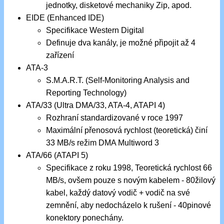
jednotky, disketové mechaniky Zip, apod.
EIDE (Enhanced IDE)
Specifikace Western Digital
Definuje dva kanály, je možné připojit až 4
zařízení
ATA-3
S.M.A.R.T. (Self-Monitoring Analysis and
Reporting Technology)
ATA/33 (Ultra DMA/33, ATA-4, ATAPI 4)
Rozhraní standardizované v roce 1997
Maximální přenosová rychlost (teoretická) činí
33 MB/s režim DMA Multiword 3
ATA/66 (ATAPI 5)
Specifikace z roku 1998, Teoretická rychlost 66
MB/s, ovšem pouze s novým kabelem - 80žilový
kabel, každý datový vodič + vodič na své
zemnění, aby nedocházelo k rušení - 40pinové
konektory ponechány.