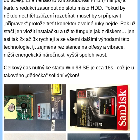
obrázek). Znamenalo to vzít šroubovák PH1 (Phillips) a
kartu s redukcí zasunout do slotu místo HDD. Pokud by
někdo nechtěl zařízení rozebírat, musel by si připravit
„přípravek“ protože trefit konektor z volné ruky nejde. Pak už
stačí jen vložit instalačku a už to funguje jak z diskem… jen
asi tak 2x až 3x rychleji a se všemi dalšími výhodami této
technologie, tj. zejména rezistence na otřesy a vibrace,
nižší energetická náročnost, vyšší spolehlivost.
Celkový čas nutný ke startu Win 98 SE je cca 18s., což je u
takového „dědečka“ solidní výkon!