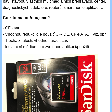
baví stavbou vlastních multimediálních přehrávačů, center,
diagnostických udělátorů, routerů, smart-home aplikací…
Co k tomu potřebujeme?
- CF kartu
- Vhodnou redukci dle použití CF-IDE, CF-PATA… viz. obr.
- Trocha znalostí, vhodné nářadí, čas
- Instalační médium pro zvolenou aplikaci/použití