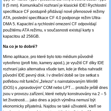
II (5 mm). Komunikační rozhraní je klasické IDE! Rychlostní
specifikace CF postupně přidávají nové přenosové režimy
ATA, poslední specifikace CF 4.0 podporuje režim Ultra-
DMA 5. Kapacitní a rychlostní omezení CF odpovídají
použitému ATA režimu, v současnosti existují karty s
kapacitou až 256GB.
Na co je to dobré?
Mimo aplikace, pro které bylo toto médium původně
vytvořeno (profi foto, kamery apod.), je využití CF díky IDE
rozhraní jako alternativa všude tam, kde je třeba nahradit
původní IDE pevný disk. I v dnešní době se lze setkat s
potřebou mít funkční „železo“ s nainstalovaným Win98
(DOS) s „opravdovým“ COM nebo LPT… protože ještě dnes
jsou v provozu zařízení, které nebyly konstruovány na 2 – 5
let životnosti… jako dnes a jejich výměna nemusí být
ekonomicky přijatelná. Najdou se také uživatelé, kteří se