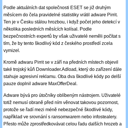
Podle aktuálních dat společnosti ESET se již druhým
měsícem do čela pravidelné statistiky vrátil adware Pirrit.
Ten je v Česku stálou hrozbou, i když počet jeho detekcí v
několika posledních měsících kolísal. Podle
bezpečnostních expertů by však uživatelé neměli počítat s
tím, že by tento škodlivý kód z českého prostředí zcela
vymizel.
Kromě adwaru Pirrit se v září na předních místech objevil
také trojský kůň Downloader.Adload, který do zařízení dále
stahuje agresivní reklamu. Oba dva škodlivé kódy po delší
pauze doplnil adware MaxOfferDeal.
Adware bývá pro útočníky oblíbeným nástrojem. Uživatelé
totiž nemusí obraně před ním věnovat takovou pozornost,
protože se řadí mezi méně nebezpečné škodlivé kódy,
například ve srovnání s ransomwarem nebo infostealery.
Přesto může zprostředkovávat celou řadu dalších hrozeb a