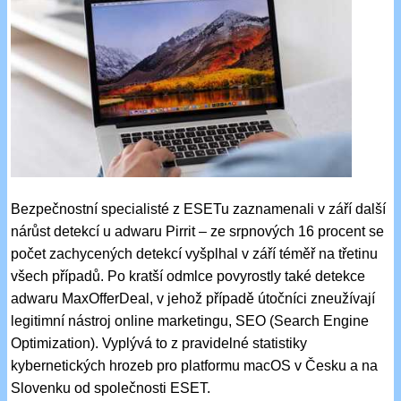
Bezpečnostní specialisté z ESETu zaznamenali v září další
nárůst detekcí u adwaru Pirrit – ze srpnových 16 procent se
počet zachycených detekcí vyšplhal v září téměř na třetinu
všech případů. Po kratší odmlce povyrostly také detekce
adwaru MaxOfferDeal, v jehož případě útočníci zneužívají
legitimní nástroj online marketingu, SEO (Search Engine
Optimization). Vyplývá to z pravidelné statistiky
kybernetických hrozeb pro platformu macOS v Česku a na
Slovenku od společnosti ESET.