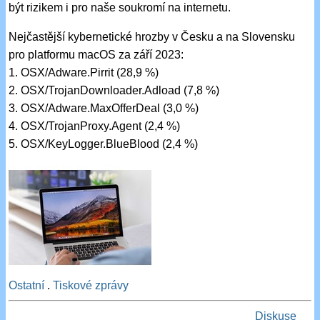
být rizikem i pro naše soukromí na internetu.
Nejčastější kybernetické hrozby v Česku a na Slovensku
pro platformu macOS za září 2023:
1. OSX/Adware.Pirrit (28,9 %)
2. OSX/TrojanDownloader.Adload (7,8 %)
3. OSX/Adware.MaxOfferDeal (3,0 %)
4. OSX/TrojanProxy.Agent (2,4 %)
5. OSX/KeyLogger.BlueBlood (2,4 %)
Ostatní
.
Tiskové zprávy
Diskuse