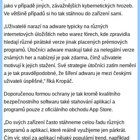
jako v případě jiných, závažnějších kybernetických hrozeb.
Ve většině případů si ho tak stáhnou do zařízení sami.
„Uživatelé narazí na adware typicky na různých
internetových úložištích nebo warez fórech, kde zpravidla
hledají různé pirátské verze jinak placených prémiových
programů. Útočníci adware maskují také za nelegální verze
známých her a nabízejí je pak zdarma, čímž uživatele
motivují k jejich stažení. Své strategie útočníci zatím nemění
a je tak pravděpodobné, že šíření adwaru je mezi českými
uživateli úspěšné,“ říká Kropáč.
Doporučenou formou ochrany je tak kromě kvalitního
bezpečnostního softwaru také stahování aplikací a
programů pouze z oficiálního obchodu App Store.
„Do svých zařízení často stáhneme celou řadu různých
programů a aplikací, které reálně využijeme jen párkrát.
Čím víc stojí za aplikací nějaký populární trend, například