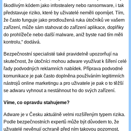
škodlivým kódem jako infostealery nebo ransomware, i tak
představuje riziko, které by uživatelé neměli opomíjet. Tím,
že často funguje jako prodloužená ruka útočníků ve vašem
zařízení, může sám stahovat do zařízení aplikace, doplňky
do prohlížeče nebo další malware, aniž byste nad tím měli
kontrolu,“ dodává.
Bezpečnostní specialisté také pravidelně upozorňují na
skutečnost, že útočníci mohou adware využívat k šíření celé
řady podvodných reklamních nabídek. Příprava podvodné
komunikace je pak často doplněna používáním legitimních
nástrojů online marketingu a pro uživatele je pak o to těžší
se adwaru vyhnout a nestáhnout ho do svých zařízení.
Víme, co opravdu stahujeme?
Adware je v Česku aktuálně velmi rozšířeným typem rizika.
Podle bezpečnostních expertů může být důvodem to, že
uživatelé nevěnují ochraně před ním takovou pozornost,