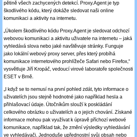
pětině všech zachycených detekcí. Proxy.Agent je typ
škodlivého kódu, který dokáže sledovat naši online
komunikaci a aktivity na internetu.
„Úkolem škodlivého kódu Proxy.Agent je sledovat odchozí
webovou komunikaci a aktivitu uživatele na internetu – jaká
vyhledává slova nebo jaké navštěvuje stránky. Funguje
jako lokální webový proxy server, přes který probíhá
komunikace internetového prohlížeče Safari nebo Firefox,“
vysvětluje Jiří Kropáč, vedoucí virové laboratoře společnosti
ESET v Brně.
„I když se to nemusí na první pohled zdát, tyto informace o
uživatelích jsou stejně hodnotné jako například hesla a
přihlašovací údaje. Útočníkům slouží k poskládání
celkového obrázku o uživatelích a o jejich chování. Získané
informace mohou pak využívat k úpravě příchozí webové
komunikace, například tak, že změní výsledky vyhledávání
ve vyhledávači. Jednoduše upřednostní svůj obsah nebo