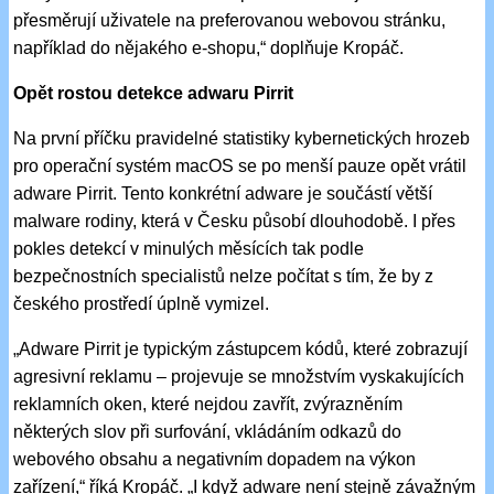
přesměrují uživatele na preferovanou webovou stránku,
například do nějakého e-shopu,“ doplňuje Kropáč.
Opět rostou detekce adwaru Pirrit
Na první příčku pravidelné statistiky kybernetických hrozeb
pro operační systém macOS se po menší pauze opět vrátil
adware Pirrit. Tento konkrétní adware je součástí větší
malware rodiny, která v Česku působí dlouhodobě. I přes
pokles detekcí v minulých měsících tak podle
bezpečnostních specialistů nelze počítat s tím, že by z
českého prostředí úplně vymizel.
„Adware Pirrit je typickým zástupcem kódů, které zobrazují
agresivní reklamu – projevuje se množstvím vyskakujících
reklamních oken, které nejdou zavřít, zvýrazněním
některých slov při surfování, vkládáním odkazů do
webového obsahu a negativním dopadem na výkon
zařízení,“ říká Kropáč. „I když adware není stejně závažným