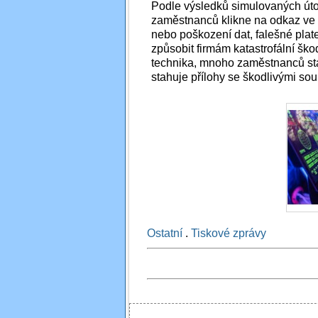
Podle výsledků simulovaných útok
zaměstnanců klikne na odkaz ve z
nebo poškození dat, falešné pla
způsobit firmám katastrofální ško
technika, mnoho zaměstnanců stá
stahuje přílohy se škodlivými sou
Ostatní
.
Tiskové zprávy