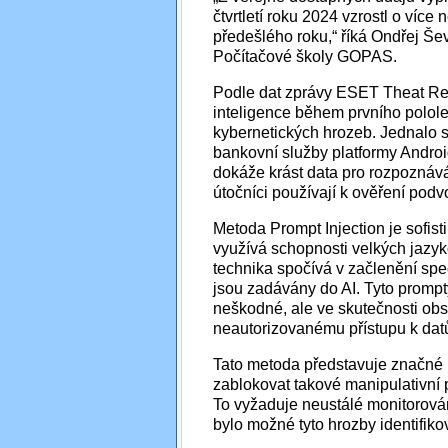
čtvrtletí roku 2024 vzrostl o více
předešlého roku,“ říká Ondřej Še
Počítačové školy GOPAS.
Podle dat zprávy ESET Theat Rep
inteligence během prvního polole
kybernetických hrozeb. Jednalo 
bankovní služby platformy Andr
dokáže krást data pro rozpoznáván
útočníci používají k ověření podv
Metoda Prompt Injection je sofis
využívá schopnosti velkých jazy
technika spočívá v začlenění spe
jsou zadávány do AI. Tyto prompty
neškodné, ale ve skutečnosti obs
neautorizovanému přístupu k dat
Tato metoda představuje značné r
zablokovat takové manipulativní
To vyžaduje neustálé monitorován
bylo možné tyto hrozby identifikov