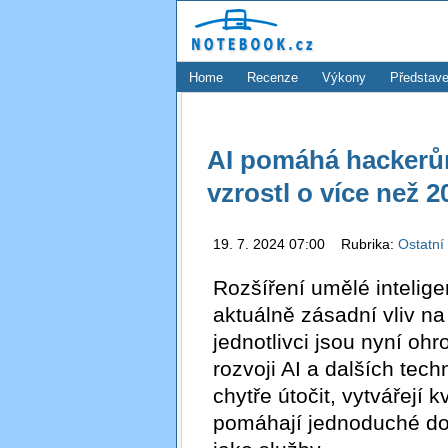
Home
Recenze
Výkony
Představe
AI pomáhá hackerů
vzrostl o více než 2
19. 7. 2024 07:00 Rubrika:
Ostatní
Rozšíření umělé intelige
aktuálně zásadní vliv na
jednotlivci jsou nyní ohr
rozvoji AI a dalších tec
chytře útočit, vytvářejí 
pomáhají jednoduché dos