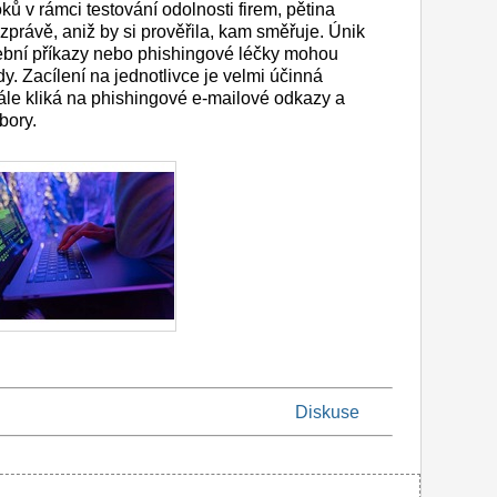
ů v rámci testování odolnosti firem, pětina
právě, aniž by si prověřila, kam směřuje. Únik
tební příkazy nebo phishingové léčky mohou
dy. Zacílení na jednotlivce je velmi účinná
le kliká na phishingové e-mailové odkazy a
bory.
Diskuse