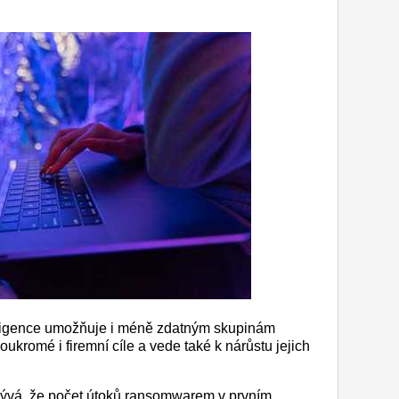
eligence umožňuje i méně zdatným skupinám
oukromé i firemní cíle a vede také k nárůstu jejich
lývá, že počet útoků ransomwarem v prvním