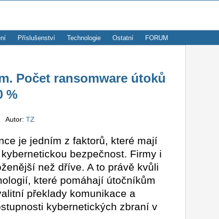
ní
Příslušenství
Technologie
Ostatní
FORUM
m. Počet ransomware útoků
0 %
Autor:
TZ
nce je jedním z faktorů, které mají
 kybernetickou bezpečnost. Firmy i
oženější než dříve. A to právě kvůli
hnologií, které pomáhají útočníkům
kvalitní překlady komunikace a
tupnosti kybernetických zbraní v