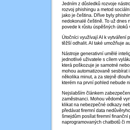
Jedním z důsledků rozvoje nástroj
rozvoj phishingu a metod sociální
jako je čeština. Dříve byly phis
nedokonalé češtině. To už dnes 
povede k růstu úspěšných útoků
Útočníci využívají AI k vytváření
těžší odhalit. AI také umožňuje a
Nástroje generativní umělé inteli
jednotlivé uživatele s cílem vylák
která poškozuje je samotné nebo s
mohou automatizovaně sesbírat i
několika minut, a za stejně dlouh
kterém na první pohled nebude n
Nejslabším článkem zabezpečení
zaměstnanci. Mohou vědomě vynáš
klikat na nebezpečné odkazy nebo
předávat firemní data nedůvěryho
šmejdům posílat firemní finanční 
naprogramovaných chatbotů či mu