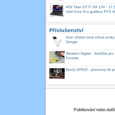
MSI Titan GT77 HX 13V - 17.3
Intel Core i9 a grafikou RTX 
Příslušenství
Acer ohlásil nové síťové prvky
Dongle
Western Digital - SanDisk pro 
Fortnite
BenQ GP520 - přenosný 4k proj
Publikování nebo dal