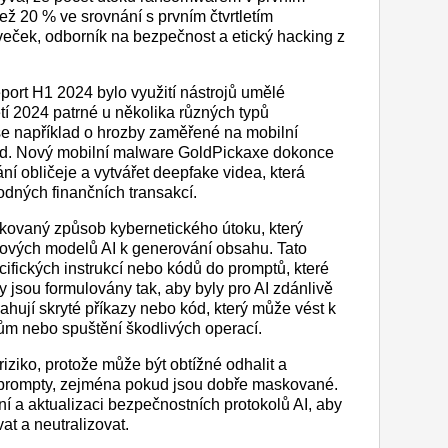
 než 20 % ve srovnání s prvním čtvrtletím
veček, odborník na bezpečnost a etický hacking z
ort H1 2024 bylo využití nástrojů umělé
tí 2024 patrné u několika různých typů
se například o hrozby zaměřené na mobilní
oid. Nový mobilní malware GoldPickaxe dokonce
í obličeje a vytvářet deepfake videa, která
odných finančních transakcí.
tikovaný způsob kybernetického útoku, který
kových modelů AI k generování obsahu. Tato
cifických instrukcí nebo kódů do promptů, které
 jsou formulovány tak, aby byly pro AI zdánlivě
ahují skryté příkazy nebo kód, který může vést k
ům nebo spuštění škodlivých operací.
iziko, protože může být obtížné odhalit a
 prompty, zejména pokud jsou dobře maskované.
í a aktualizaci bezpečnostních protokolů AI, aby
at a neutralizovat.