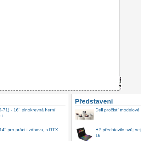
Představení
-71) - 16'' plnokrevná herní
Dell pročistí modelové
ní
4'' pro práci i zábavu, s RTX
HP představilo svůj n
16