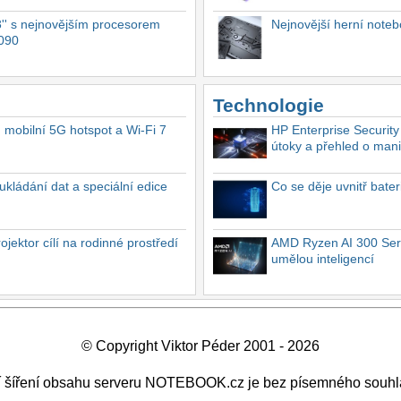
'' s nejnovějším procesorem
Nejnovější herní not
4090
Technologie
, mobilní 5G hotspot a Wi-Fi 7
HP Enterprise Security
útoky a přehled o mani
ukládání dat a speciální edice
Co se děje uvnitř bate
ektor cílí na rodinné prostředí
AMD Ryzen AI 300 Seri
umělou inteligencí
© Copyright Viktor Péder 2001 - 2026
ší šíření obsahu serveru NOTEBOOK.cz je bez písemného souhl