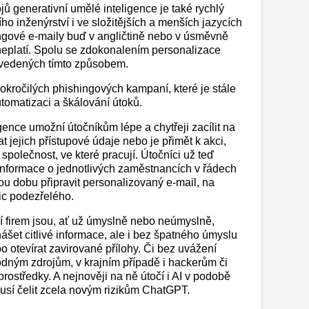
ů generativní umělé inteligence je také rychlý
ho inženýrství i ve složitějších a menších jazycích
hingové e-maily buď v angličtině nebo v úsměvně
neplatí. Spolu se zdokonalením personalizace
 vedených tímto způsobem.
 pokročilých phishingových kampaní, které je stále
utomatizaci a škálování útoků.
gence umožní útočníkům lépe a chytřeji zacílit na
at jejich přístupové údaje nebo je přimět k akci,
polečnost, ve které pracují. Útočníci už teď
nformace o jednotlivých zaměstnancích v řádech
ou dobu připravit personalizovaný e-mail, na
ic podezřelého.
 firem jsou, ať už úmyslně nebo neúmyslně,
et citlivé informace, ale i bez špatného úmyslu
 otevírat zavirované přílohy. Či bez uvážení
dným zdrojům, v krajním případě i hackerům či
prostředky. A nejnověji na ně útočí i AI v podobě
sí čelit zcela novým rizikům ChatGPT.