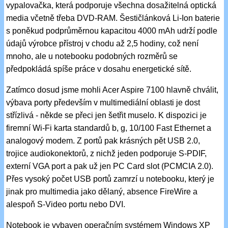
vypalovačka, která podporuje všechna dosažitelná optická
media včetně třeba DVD-RAM. Šestičlánková Li-Ion baterie
s poněkud podprůměrnou kapacitou 4000 mAh udrží podle
údajů výrobce přístroj v chodu až 2,5 hodiny, což není
mnoho, ale u notebooku podobných rozměrů se
předpokládá spíše práce v dosahu energetické sítě.
Zatímco dosud jsme mohli Acer Aspire 7100 hlavně chválit,
výbava porty především v multimediální oblasti je dost
střízlivá - někde se přeci jen šetřit muselo. K dispozici je
firemní Wi-Fi karta standardů b, g, 10/100 Fast Ethernet a
analogový modem. Z portů pak krásných pět USB 2.0,
trojice audiokonektorů, z nichž jeden podporuje S-PDIF,
externí VGA port a pak už jen PC Card slot (PCMCIA 2.0).
Přes vysoký počet USB portů zamrzí u notebooku, který je
jinak pro multimedia jako dělaný, absence FireWire a
alespoň S-Video portu nebo DVI.
Notebook je vybaven operačním systémem Windows XP