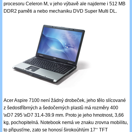
procesoru Celeron M, v jeho výbavě ale najdeme i 512 MB
DDR2 paměti a nebo mechaniku DVD Super Multi DL.
Acer Aspire 7100 není žádný drobeček, jeho tělo slícované
z šedostříbrných a šedočerných plastů má rozměry 400
\xD7 295 \xD7 31.4-39.9 mm. Proto je jeho hmotnost, 3,66
kg, pochopitelná. Notebook nemá ve znaku zrovna mobilitu,
to připusťme, zato se honosí širokoúhlým 17‘‘ TFT