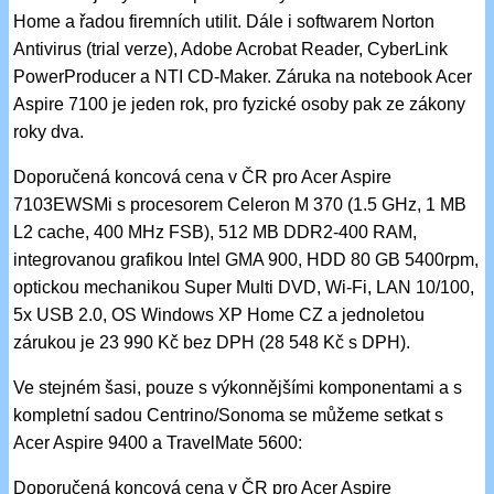
Home a řadou firemních utilit. Dále i softwarem Norton
Antivirus (trial verze), Adobe Acrobat Reader, CyberLink
PowerProducer a NTI CD-Maker. Záruka na notebook Acer
Aspire 7100 je jeden rok, pro fyzické osoby pak ze zákony
roky dva.
Doporučená koncová cena v ČR pro Acer Aspire
7103EWSMi s procesorem Celeron M 370 (1.5 GHz, 1 MB
L2 cache, 400 MHz FSB), 512 MB DDR2-400 RAM,
integrovanou grafikou Intel GMA 900, HDD 80 GB 5400rpm,
optickou mechanikou Super Multi DVD, Wi-Fi, LAN 10/100,
5x USB 2.0, OS Windows XP Home CZ a jednoletou
zárukou je 23 990 Kč bez DPH (28 548 Kč s DPH).
Ve stejném šasi, pouze s výkonnějšími komponentami a s
kompletní sadou Centrino/Sonoma se můžeme setkat s
Acer Aspire 9400 a TravelMate 5600:
Doporučená koncová cena v ČR pro Acer Aspire