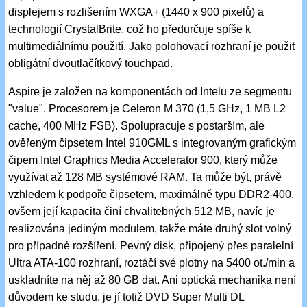
displejem s rozlišením WXGA+ (1440 x 900 pixelů) a
technologií CrystalBrite, což ho předurčuje spíše k
multimediálnímu použití. Jako polohovací rozhraní je použit
obligátní dvoutlačítkový touchpad.
Aspire je založen na komponentách od Intelu ze segmentu
"value". Procesorem je Celeron M 370 (1,5 GHz, 1 MB L2
cache, 400 MHz FSB). Spolupracuje s postarším, ale
ověřeným čipsetem Intel 910GML s integrovaným grafickým
čipem Intel Graphics Media Accelerator 900, který může
využívat až 128 MB systémové RAM. Ta může být, právě
vzhledem k podpoře čipsetem, maximálně typu DDR2-400,
ovšem její kapacita činí chvalitebných 512 MB, navíc je
realizována jediným modulem, takže máte druhý slot volný
pro případné rozšíření. Pevný disk, připojený přes paralelní
Ultra ATA-100 rozhraní, roztáčí své plotny na 5400 ot./min a
uskladníte na něj až 80 GB dat. Ani optická mechanika není
důvodem ke studu, je jí totiž DVD Super Multi DL