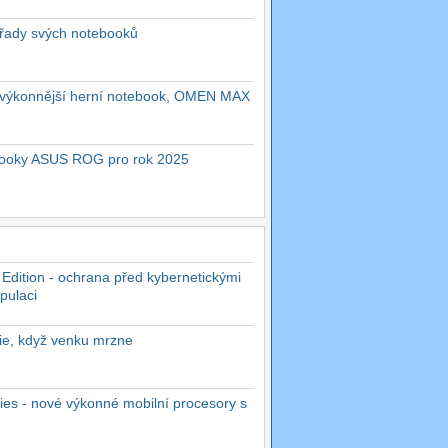
 řady svých notebooků
ejvýkonnější herní notebook, OMEN MAX
ebooky ASUS ROG pro rok 2025
 Edition - ochrana před kybernetickými
pulaci
rie, když venku mrzne
es - nové výkonné mobilní procesory s