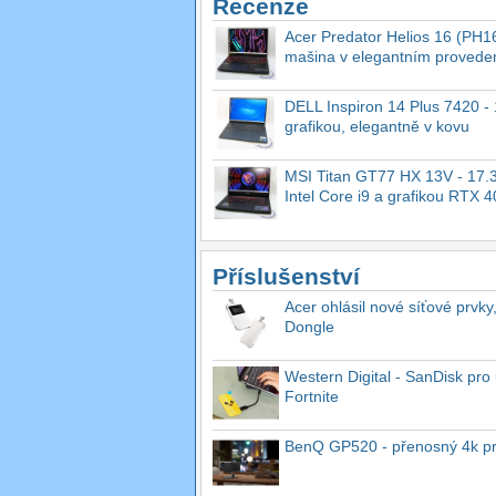
Recenze
Acer Predator Helios 16 (PH16
mašina v elegantním provede
DELL Inspiron 14 Plus 7420 - 1
grafikou, elegantně v kovu
MSI Titan GT77 HX 13V - 17.3
Intel Core i9 a grafikou RTX 
Příslušenství
Acer ohlásil nové síťové prvky
Dongle
Western Digital - SanDisk pro 
Fortnite
BenQ GP520 - přenosný 4k proj