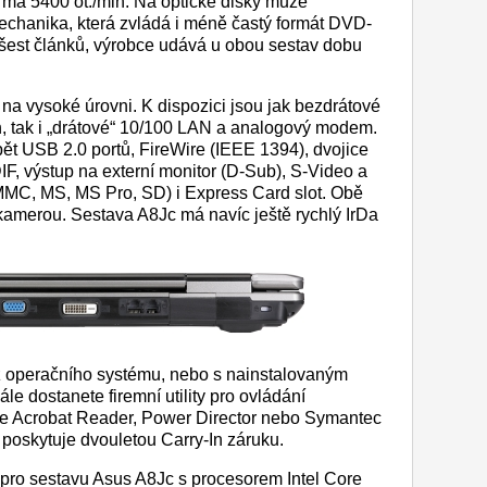
 má 5400 ot./min. Na optické disky může
chanika, která zvládá i méně častý formát DVD-
 šest článků, výrobce udává u obou sestav dobu
 na vysoké úrovni. K dispozici jsou jak bezdrátové
h, tak i „drátové“ 10/100 LAN a analogový modem.
pět USB 2.0 portů, FireWire (IEEE 1394), dvojice
F, výstup na externí monitor (D-Sub), S-Video a
MMC, MS, MS Pro, SD) i Express Card slot. Obě
kamerou. Sestava A8Jc má navíc ještě rychlý IrDa
z operačního systému, nebo s nainstalovaným
dostanete firemní utility pro ovládání
e Acrobat Reader, Power Director nebo Symantec
 poskytuje dvouletou Carry-In záruku.
ro sestavu Asus A8Jc s procesorem Intel Core