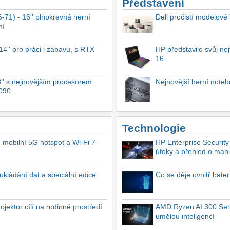
Představení
-71) - 16'' plnokrevná herní
Dell pročistí modelové
ní
4'' pro práci i zábavu, s RTX
HP představilo svůj n
16
'' s nejnovějším procesorem
Nejnovější herní not
4090
Technologie
, mobilní 5G hotspot a Wi-Fi 7
HP Enterprise Security
útoky a přehled o mani
ukládání dat a speciální edice
Co se děje uvnitř bate
ektor cílí na rodinné prostředí
AMD Ryzen AI 300 Seri
umělou inteligencí