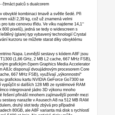
 v obvyklé kombinaci tmavě a světle šedé. Při
 mm váží 2,39 kg, což už znamená velmi
ň pro tuto cenovou třídu. Ve víku najdeme 14,1‘‘
x 800 pixelů), jedná se tedy o widescreen s
leštěný (glare) typ vybavený technologií Crystal
vání kurzoru se můžete starat díky obvyklému
ntrino Napa. Levnější sestavy s kódem A8F jsou
 T1300 (1,66 GHz, 2 MB L2 cache, 667 MHz FSB),
aným grafickým čipem Graphics Media Accelerator
em A8Jc disponují dvoujádrovým procesorem Core
che, 667 MHz FSB), využívají „výkonnostní“
ou grafickou kartu NVIDIA GeForce Go7300 se
í vypůjčit si dalších 128 MB ze systémové RAM
tímco integrované jádro 3D výkonu mnoho
né řešení přináší mnohem zajímavější poměr mezi
lu sestavy narazíte v Asusech A8 na 512 MB RAM
lem, druhý slot tedy zbývá pro případné
ípadech 80GB, ale A8F varianta má disk s rychlostí