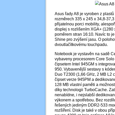
Asus řady A8 je vyroben z plastů
rozměrech 335 x 245 x 34,8-37,3
přijatelnou porci mobility, alespo
displej s rozlišením XGA+ (1280 
poměrem stran 16:10. Navíc to je 
Shine pro zvýšení jasu. O poloho
dvoutlačítkovému touchpadu.
Notebook je vystavěn na sadě Ce
vybaveny procesorem Core Solo
čipsetem Intel 945GM s integrov
950. Vybavenější sestavy s kód
Duo T2300 (1,66 GHz, 2 MB L2 ca
čipset verze 945PM a dedikovan
128 MB vlastní paměti a možnost
díky technologii TurboCache. Za
nenabídne, i nejslabší dedikova
výkonem a spotřebou. Bez rozdí
řešených jediným DDR2-533 modu
rozšíření. Disk je také v obou př