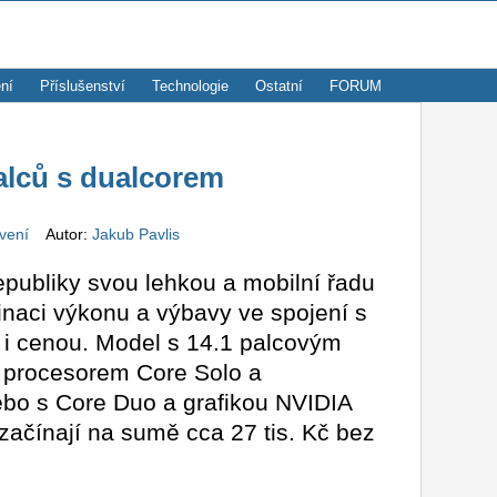
ní
Příslušenství
Technologie
Ostatní
FORUM
alců s dualcorem
avení
Autor:
Jakub Pavlis
epubliky svou lehkou a mobilní řadu
inaci výkonu a výbavy ve spojení s
 i cenou. Model s 14.1 palcovým
s procesorem Core Solo a
ebo s Core Duo a grafikou NVIDIA
ačínají na sumě cca 27 tis. Kč bez