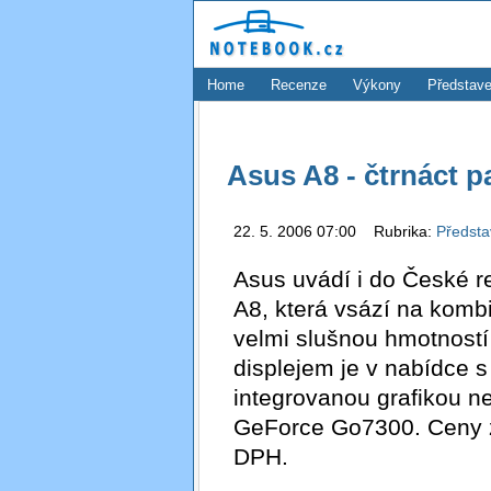
Home
Recenze
Výkony
Představe
Asus A8 - čtrnáct p
22. 5. 2006 07:00 Rubrika:
Předst
Asus uvádí i do České r
A8, která vsází na komb
velmi slušnou hmotností
displejem je v nabídce 
integrovanou grafikou n
GeForce Go7300. Ceny z
DPH.