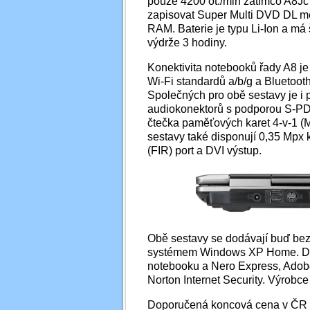
pouze 4200 ot./min zatímco A8Jc
zapisovat Super Multi DVD DL me
RAM. Baterie je typu Li-Ion a má
výdrže 3 hodiny.
Konektivita notebooků řady A8 je
Wi-Fi standardů a/b/g a Bluetoot
Společných pro obě sestavy je i 
audiokonektorů s podporou S-PDI
čtečka paměťových karet 4-v-1 (
sestavy také disponují 0,35 Mpx 
(FIR) port a DVI výstup.
Obě sestavy se dodávají buď be
systémem Windows XP Home. Dále 
notebooku a Nero Express, Adob
Norton Internet Security. Výrobce
Doporučená koncová cena v ČR p