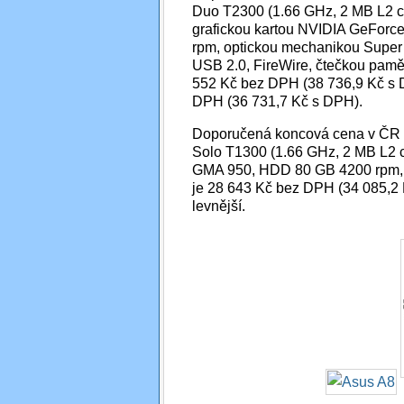
Duo T2300 (1.66 GHz, 2 MB L2
grafickou kartou NVIDIA GeFor
rpm, optickou mechanikou Super 
USB 2.0, FireWire, čtečkou pam
552 Kč bez DPH (38 736,9 Kč s D
DPH (36 731,7 Kč s DPH).
Doporučená koncová cena v ČR p
Solo T1300 (1.66 GHz, 2 MB L2 c
GMA 950, HDD 80 GB 4200 rpm, 
je 28 643 Kč bez DPH (34 085,2 
levnější.