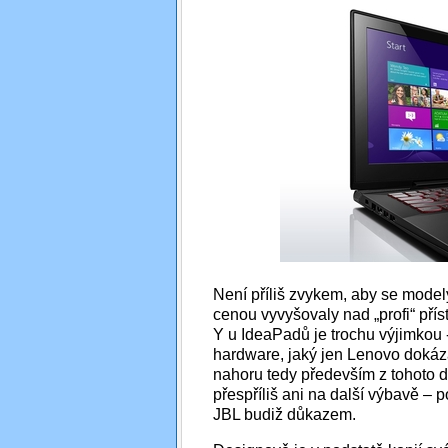
Není příliš zvykem, aby se model
cenou vyvyšovaly nad „profi“ pří
Y u IdeaPadů je trochu výjimkou 
hardware, jaký jen Lenovo dokáza
nahoru tedy především z tohoto 
přespříliš ani na další výbavě –
JBL budiž důkazem.