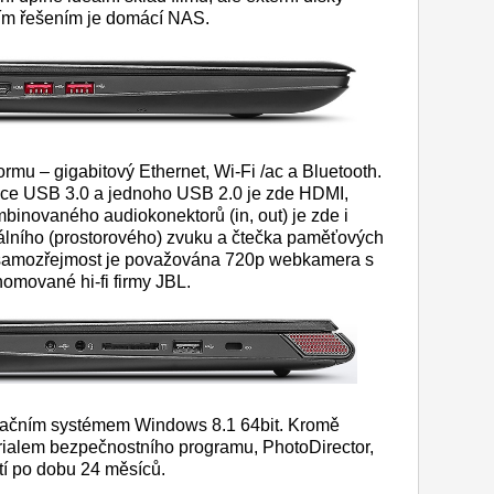
ším řešením je domácí NAS.
rmu – gigabitový Ethernet, Wi-Fi /ac a Bluetooth.
ojice USB 3.0 a jednoho USB 2.0 je zde HDMI,
binovaného audiokonektorů (in, out) je zde i
tálního (prostorového) zvuku a čtečka paměťových
 samozřejmost je považována 720p webkamera s
omované hi-fi firmy JBL.
račním systémem Windows 8.1 64bit. Kromě
trialem bezpečnostního programu, PhotoDirector,
tí po dobu 24 měsíců.