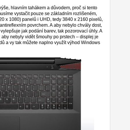
již výše, hlavním tahákem a důvodem, proč si tento
musíme vystačit pouze se základním rozlišeném,
20 x 1080) panelů i UHD, tedy 3840 x 2160 pixelů,
tireflexním povrchem. A aby nebylo chvály dost,
 vylepšuje jak podání barev, tak pozorovací úhly. A
 aby nebyly vidět šmouhy po prstech – displej je
bodů a vy tak můžete naplno využít výhod Windows