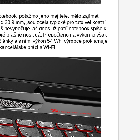
notebook, potažmo jeho majitele, mělo zajímat.
 23,9 mm, jsou zcela typické pro tuto velikostní
liš nevybočuje, ač dnes už patří notebook spíše k
obré brašně nosit dá. Přepočteno na výkon to však
 články a s nimi výkon 54 Wh, výrobce proklamuje
kancelářské práci s Wi-Fi.