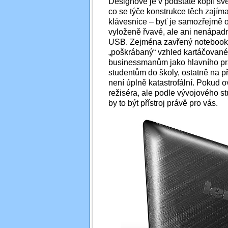
Designově je v podstatě kopií s
co se týče konstrukce těch zajímav
klávesnice – byť je samozřejmě 
vyloženě řvavé, ale ani nenápadné
USB. Zejména zavřený notebook vy
„poškrábaný“ vzhled kartáčované
businessmanům jako hlavního pr
studentům do školy, ostatně na p
není úplně katastrofální. Pokud
režiséra, ale podle vývojového s
by to být přístroj právě pro vás.