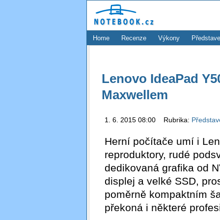
Home
Recenze
Výkony
Představe
Lenovo IdeaPad Y50
Maxwellem
1. 6. 2015 08:00 Rubrika:
Předsta
Herní počítače umí i Le
reproduktory, rudé podsv
dedikovaná grafika od N
displej a velké SSD, pro
poměrně kompaktním šas
překoná i některé profesi