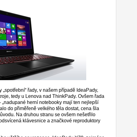
y „spotřební“ řady, v našem případě IdeaPady,
stroje, tedy u Lenova nad ThinkPady. Ovšem řada
- „nadupané herní notebooky mají ten nejlepší
lo do přiměřeně velkého těla dostat, cena šla
důvodu. Na druhou stranu se ovšem nešetřilo
 podsvícená klávesnice a značkové reproduktory