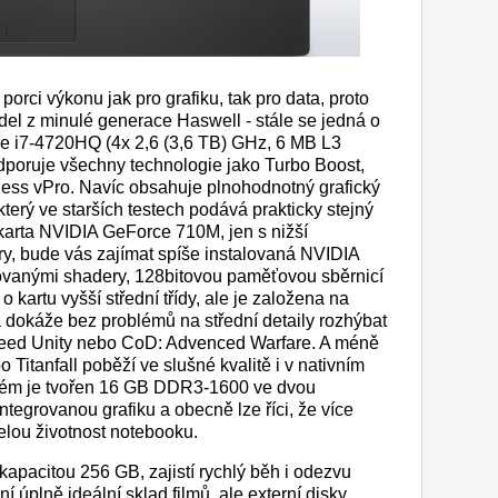
orci výkonu jak pro grafiku, tak pro data, proto
el z minulé generace Haswell - stále se jedná o
re i7-4720HQ (4x 2,6 (3,6 TB) GHz, 6 MB L3
dporuje všechny technologie jako Turbo Boost,
ness vPro. Navíc obsahuje plnohodnotný grafický
terý ve starších testech podává prakticky stejný
karta NVIDIA GeForce 710M, jen s nižší
hry, bude vás zajímat spíše instalovaná NVIDIA
vanými shadery, 128bitovou paměťovou sběrnicí
 kartu vyšší střední třídy, ale je založena na
a dokáže bez problémů na střední detaily rozhýbat
 Creed Unity nebo CoD: Advenced Warfare. A méně
Titanfall poběží ve slušné kvalitě i v nativním
stém je tvořen 16 GB DDR3-1600 ve dvou
ntegrovanou grafiku a obecně lze říci, že více
elou životnost notebooku.
apacitou 256 GB, zajistí rychlý běh i odezvu
í úplně ideální sklad filmů, ale externí disky