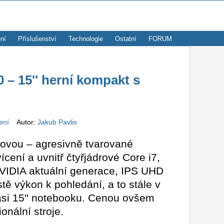
ní
Příslušenství
Technologie
Ostatní
FORUM
 – 15'' herní kompakt s
vení
Autor:
Jakub Pavlis
novou – agresivně tvarované
ícení a uvnitř čtyřjádrové Core i7,
VIDIA aktuální generace, IPS UHD
stě výkon k pohledání, a to stále v
i 15'' notebooku. Cenou ovšem
onální stroje.