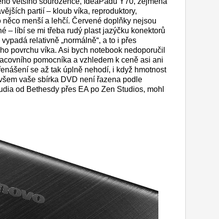
vého většího sourozence, IdeaPadu Y70, zejména
ějších partií – kloub víka, reproduktory,
o něco menší a lehčí. Červené doplňky nejsou
 – líbí se mi třeba rudý plast jazýčku konektorů
padá relativně „normálně“, a to i přes
ho povrchu víka. Asi bych notebook nedoporučil
acovního pomocníka a vzhledem k ceně asi ani
řenášení se až tak úplně nehodí, i když hmotnost
 ovšem vaše sbírka DVD není řazena podle
tudia od Bethesdy přes EA po Zen Studios, mohl