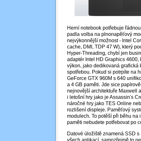
Herní notebook potřebuje řádnou p
padla volba na plnonapěťový mod
nejvýkonnější možnost - Intel Co
cache, DMI, TDP 47 W), který po
Hyper-Threading, chybí jen busi
adaptér Intel HD Graphics 4600, k
výkon, jako dedikovaná grafická 
spotřebou. Pokud si potrpíte na 
GeForce GTX 960M s 640 unifiko
a 4 GB paměti. Jde sice papírově o
nejnovější architektuře Maxwell 
i letošní hry jako je Assassin's
náročné hry jako TES Online nebo 
rozlišení displeje. Paměťový sy
modulech. To potěší při běhu na i
paměti nebudete potřebovat po c
Datové úložiště znamená SSD s k
všech aplikací, samozřejmě to nen