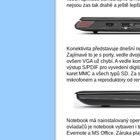
nejsou zas tak drahé a ještě lep
Konektivita představuje dnešní no
Zajímavé to je s porty, vedle dv
ovšem VGA už chybí. A vedle kom
výstup S/PDIF pro vyvedení digi
karet MMC a všech typů SD. Za
mikrofonem a reproduktory od ren
Notebook má nainstalovaný ope
ovladačů je notebook vybaven i 
Evernote a MS Office. Záruka pla