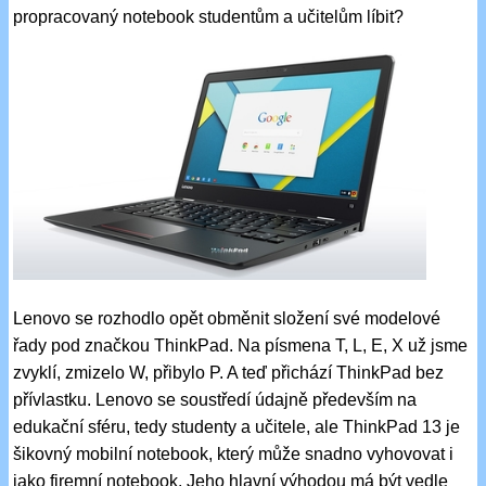
propracovaný notebook studentům a učitelům líbit?
Lenovo se rozhodlo opět obměnit složení své modelové
řady pod značkou ThinkPad. Na písmena T, L, E, X už jsme
zvyklí, zmizelo W, přibylo P. A teď přichází ThinkPad bez
přívlastku. Lenovo se soustředí údajně především na
edukační sféru, tedy studenty a učitele, ale ThinkPad 13 je
šikovný mobilní notebook, který může snadno vyhovovat i
jako firemní notebook. Jeho hlavní výhodou má být vedle