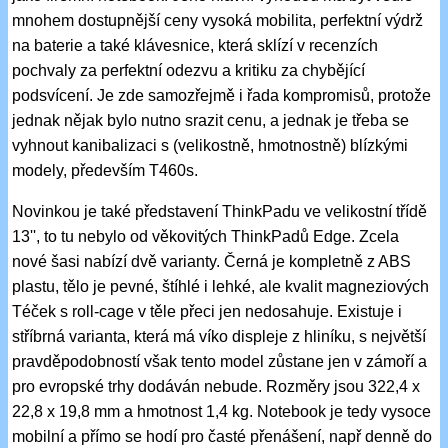
mnohem dostupnější ceny vysoká mobilita, perfektní výdrž
na baterie a také klávesnice, která sklízí v recenzích
pochvaly za perfektní odezvu a kritiku za chybějící
podsvícení. Je zde samozřejmě i řada kompromisů, protože
jednak nějak bylo nutno srazit cenu, a jednak je třeba se
vyhnout kanibalizaci s (velikostně, hmotnostně) blízkými
modely, především T460s.
Novinkou je také představení ThinkPadu ve velikostní třídě
13'', to tu nebylo od věkovitých ThinkPadů Edge. Zcela
nové šasi nabízí dvě varianty. Černá je kompletně z ABS
plastu, tělo je pevné, štíhlé i lehké, ale kvalit magneziových
Téček s roll-cage v těle přeci jen nedosahuje. Existuje i
stříbrná varianta, která má víko displeje z hliníku, s největší
pravděpodobností však tento model zůstane jen v zámoří a
pro evropské trhy dodáván nebude. Rozměry jsou 322,4 x
22,8 x 19,8 mm a hmotnost 1,4 kg. Notebook je tedy vysoce
mobilní a přímo se hodí pro časté přenášení, např denně do