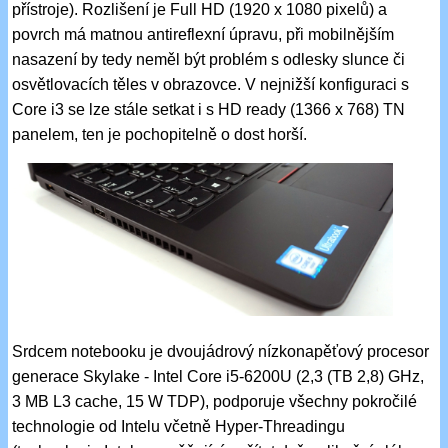
přístroje). Rozlišení je Full HD (1920 x 1080 pixelů) a
povrch má matnou antireflexní úpravu, při mobilnějším
nasazení by tedy neměl být problém s odlesky slunce či
osvětlovacích těles v obrazovce. V nejnižší konfiguraci s
Core i3 se lze stále setkat i s HD ready (1366 x 768) TN
panelem, ten je pochopitelně o dost horší.
Srdcem notebooku je dvoujádrový nízkonapěťový procesor
generace Skylake - Intel Core i5-6200U (2,3 (TB 2,8) GHz,
3 MB L3 cache, 15 W TDP), podporuje všechny pokročilé
technologie od Intelu včetně Hyper-Threadingu