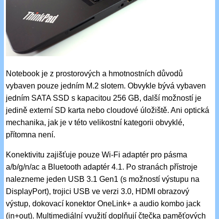
Notebook je z prostorových a hmotnostních důvodů
vybaven pouze jedním M.2 slotem. Obvykle bývá vybaven
jedním SATA SSD s kapacitou 256 GB, další možností je
jedině externí SD karta nebo cloudové úložiště. Ani optická
mechanika, jak je v této velikostní kategorii obvyklé,
přítomna není.
Konektivitu zajišťuje pouze Wi-Fi adaptér pro pásma
a/b/g/n/ac a Bluetooth adaptér 4.1. Po stranách přístroje
nalezneme jeden USB 3.1 Gen1 (s možností výstupu na
DisplayPort), trojici USB ve verzi 3.0, HDMI obrazový
výstup, dokovací konektor OneLink+ a audio kombo jack
(in+out). Multimediální využití doplňují čtečka paměťových