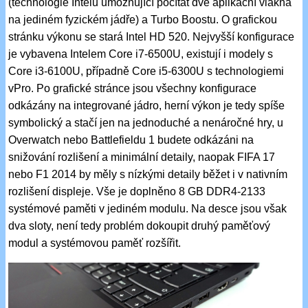
(technologie Intelu umožňující počítat dvě aplikační vlákna
na jediném fyzickém jádře) a Turbo Boostu. O grafickou
stránku výkonu se stará Intel HD 520. Nejvyšší konfigurace
je vybavena Intelem Core i7-6500U, existují i modely s
Core i3-6100U, případně Core i5-6300U s technologiemi
vPro. Po grafické stránce jsou všechny konfigurace
odkázány na integrované jádro, herní výkon je tedy spíše
symbolický a stačí jen na jednoduché a nenáročné hry, u
Overwatch nebo Battlefieldu 1 budete odkázáni na
snižování rozlišení a minimální detaily, naopak FIFA 17
nebo F1 2014 by měly s nízkými detaily běžet i v nativním
rozlišení displeje. Vše je doplněno 8 GB DDR4-2133
systémové paměti v jediném modulu. Na desce jsou však
dva sloty, není tedy problém dokoupit druhý paměťový
modul a systémovou paměť rozšířit.