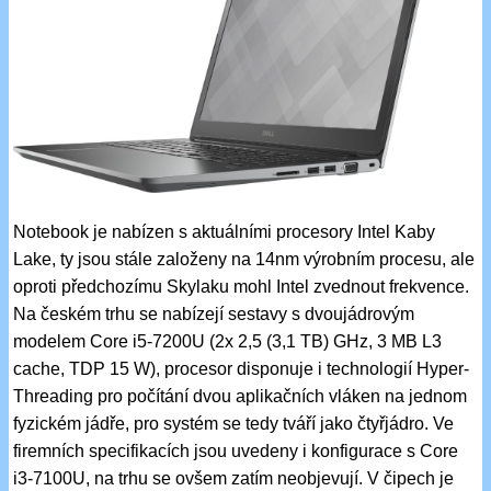
Notebook je nabízen s aktuálními procesory Intel Kaby
Lake, ty jsou stále založeny na 14nm výrobním procesu, ale
oproti předchozímu Skylaku mohl Intel zvednout frekvence.
Na českém trhu se nabízejí sestavy s dvoujádrovým
modelem Core i5-7200U (2x 2,5 (3,1 TB) GHz, 3 MB L3
cache, TDP 15 W), procesor disponuje i technologií Hyper-
Threading pro počítání dvou aplikačních vláken na jednom
fyzickém jádře, pro systém se tedy tváří jako čtyřjádro. Ve
firemních specifikacích jsou uvedeny i konfigurace s Core
i3-7100U, na trhu se ovšem zatím neobjevují. V čipech je