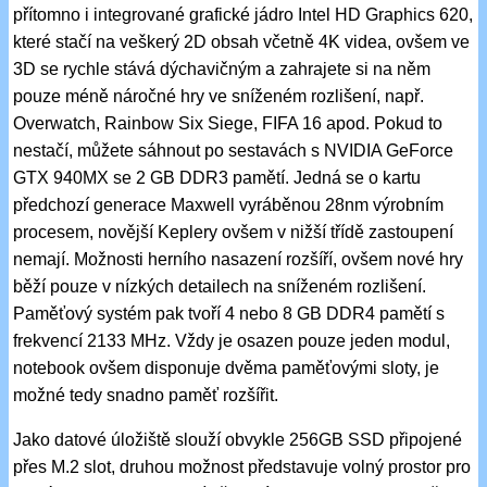
přítomno i integrované grafické jádro Intel HD Graphics 620,
které stačí na veškerý 2D obsah včetně 4K videa, ovšem ve
3D se rychle stává dýchavičným a zahrajete si na něm
pouze méně náročné hry ve sníženém rozlišení, např.
Overwatch, Rainbow Six Siege, FIFA 16 apod. Pokud to
nestačí, můžete sáhnout po sestavách s NVIDIA GeForce
GTX 940MX se 2 GB DDR3 pamětí. Jedná se o kartu
předchozí generace Maxwell vyráběnou 28nm výrobním
procesem, novější Keplery ovšem v nižší třídě zastoupení
nemají. Možnosti herního nasazení rozšíří, ovšem nové hry
běží pouze v nízkých detailech na sníženém rozlišení.
Paměťový systém pak tvoří 4 nebo 8 GB DDR4 pamětí s
frekvencí 2133 MHz. Vždy je osazen pouze jeden modul,
notebook ovšem disponuje dvěma paměťovými sloty, je
možné tedy snadno paměť rozšířit.
Jako datové úložiště slouží obvykle 256GB SSD připojené
přes M.2 slot, druhou možnost představuje volný prostor pro