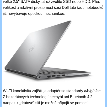
velké 2,5'' SATA disky, ať už zvolíte SSD nebo HDD. Přes
velikost a relativní prostornost šasi Dell tuto řadu notebooků
již nevybavuje optickou mechanikou.
Wi-Fi konektivitu zajišťuje adaptér se standardy a/b/g/n/ac.
Z bezdrátových technologií nechybí ani Bluetooth 4.2,
naopak k „drátové“ síti je možné připojit se pomocí