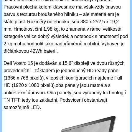
Pracovní plocha kolem klávesnice má však vždy tmavou
barvu s texturou broušeného hliníku – ale materiálem je
stále plast. Rozměry notebooku jsou 380 x 252,5 x 19,2
mm. Hmotnost činí 1,98 kg, to znamená v rámci velikostní
kategorie velice dobrý výsledek a notebook s hmotností pod
2 kg mohu hodnotit jako nadprůměrně mobilní. Vybaven je
tříčlánkovou 42Wh baterií.
Dell Vostro 15 je dodáván s 15,6'' displeji ve dvou různých
provedeních – základem je jednoduchý HD ready panel
(1366 x 768 pixelů), v lepších konfiguracích najdeme Full
HD (1920 x 1080 pixelů),oba panely jsou matné a s
antireflexní úpravou. Oba panely jsou vyrobeny technologií
TN TFT, tedy tou základní. Podsvícení obstarávají
samozřejmě LED.