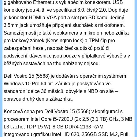
gigabitového Ethernetu s vyklápěcím konektorem. USB
konektory jsou 4, tři ve specifikaci 3.0, čtvrtý 2.0. Doplňuje
je konektor HDMI a VGA port a slot pro SD kartu. Jediný
3,5mm jack umožňuje připojení sluchátek s mikrofonem.
Samozřejmostí je také webkamera a mikrofon nebo zdířka
pro lankový zámek (Kensington lock) a TPM čip pro
zabezpečení hesel, naopak čtečka otisků prstů či
podsvícení klávesnice jsou pouze v příplatkové výbavě a v
běžných sestavách na trhu nabízeny nejsou.
Dell Vostro 15 (5568) je dodáván s operačním systémem
Windows 10 Pro 64 bit. Záruka je poskytována ve
standardní délce 36 měsíců, obvykle s NBD on site –
opravou druhý den u zákazníka.
Koncová cena pro Dell Vostro 15 (5568) v konfiguraci s
procesorem Intel Core i5-7200U (2x 2,5 (3,1 TB) GHz, 3 MB
L3 cache, TDP 15 W), 8 GB DDR4-2133 RAM,
integrovanou grafikou Intel HD 620, 256GB SSD M.2, Full