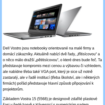
Dell Vostro jsou notebooky orientované na malé firmy a
domácí zákazníky. Aktuálně nabízí dvě řady, „třítisícovou“ a
o něco málo dražší „pětitisícovou“, o které dnes bude řeč. Ta
představuje kompromis mezi cenou a výbavou či vzhledem,
ale nabídne třeba také VGA port, který je sice už notně
zastaralý, ale v řadě institucí (třeba školství, ale i některých
firmách) pořád představuje hlavní způsob připojování k
projektorům.
Základem Vostra 15 (5568) je designově zdařilé plastové
šasi v šedé barvě s klávesnicí s numerickým padem.