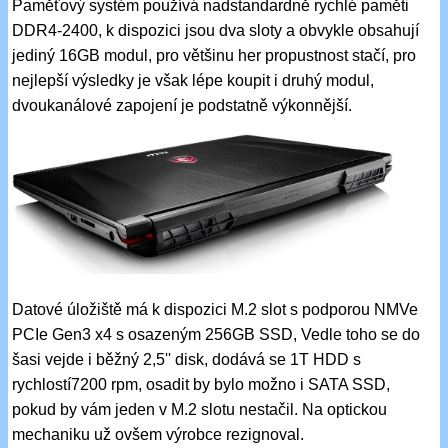
Paměťový systém používá nadstandardně rychlé paměti
DDR4-2400, k dispozici jsou dva sloty a obvykle obsahují
jediný 16GB modul, pro většinu her propustnost stačí, pro
nejlepší výsledky je však lépe koupit i druhý modul,
dvoukanálové zapojení je podstatně výkonnější.
Datové úložiště má k dispozici M.2 slot s podporou NMVe
PCIe Gen3 x4 s osazeným 256GB SSD, Vedle toho se do
šasi vejde i běžný 2,5'' disk, dodává se 1T HDD s
rychlostí7200 rpm, osadit by bylo možno i SATA SSD,
pokud by vám jeden v M.2 slotu nestačil. Na optickou
mechaniku už ovšem výrobce rezignoval.