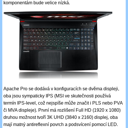
komponentám bude velice nízká.
Apache Pro se dodává v konfiguracích se dvěma displeji,
oba jsou sympaticky IPS (MSI ve skutečnosti používá
termín IPS-level, což nejspíše může značit i PLS nebo PVA
či MVA displeje). První má rozlišení Full HD (1920 x 1080)
druhou možnost tvoří 3K UHD (3840 x 2160) displej, oba
mají matný antireflexní povrch a podsvícení pomocí LED.