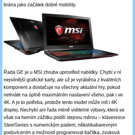
brána jako začátek dobré mobility.
Řada GE je u MSI zhruba uprostřed nabídky. Chybí v ní
nejsilnější grafické karty, ale už je vyráběna z kvalitních
komponent a dostačuje na všechny aktuální hry, pokud
netrváte na úplně maximálním nastavení všeho, pak i ve
4K. A je to potřeba, protože tento model může mít i 4K
displej. Nechybí ani řada méně viditelné výbavy, která se
však na herním zážitku podílí stejnou měrou – klávesnice
SteelSeries s numerickým padem, několikabarevným
podsvícením a možností programovat tlačítka, zvuková