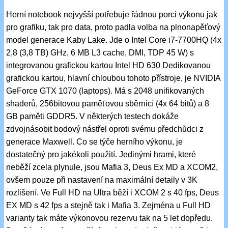
Herní notebook nejvyšší potřebuje řádnou porci výkonu jak
pro grafiku, tak pro data, proto padla volba na plnonapěťový
model generace Kaby Lake. Jde o Intel Core i7-7700HQ (4x
2,8 (3,8 TB) GHz, 6 MB L3 cache, DMI, TDP 45 W) s
integrovanou grafickou kartou Intel HD 630 Dedikovanou
grafickou kartou, hlavní chloubou tohoto přístroje, je NVIDIA
GeForce GTX 1070 (laptops). Má s 2048 unifikovaných
shaderů, 256bitovou paměťovou sběrnicí (4x 64 bitů) a 8
GB paměti GDDR5. V některých testech dokáže
zdvojnásobit bodový nástřel oproti svému předchůdci z
generace Maxwell. Co se týče herního výkonu, je
dostatečný pro jakékoli použití. Jedinými hrami, které
neběží zcela plynule, jsou Mafia 3, Deus Ex MD a XCOM2,
ovšem pouze při nastavení na maximální detaily v 3K
rozlišení. Ve Full HD na Ultra běží i XCOM 2 s 40 fps, Deus
EX MD s 42 fps a stejně tak i Mafia 3. Zejména u Full HD
varianty tak máte výkonovou rezervu tak na 5 let dopředu.