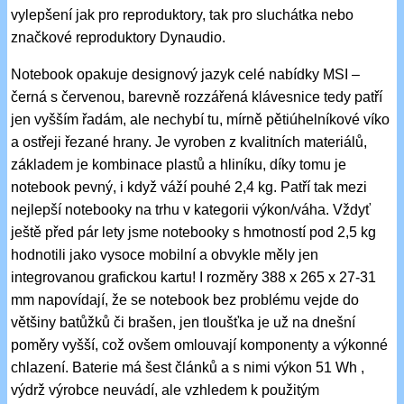
vylepšení jak pro reproduktory, tak pro sluchátka nebo
značkové reproduktory Dynaudio.
Notebook opakuje designový jazyk celé nabídky MSI –
černá s červenou, barevně rozzářená klávesnice tedy patří
jen vyšším řadám, ale nechybí tu, mírně pětiúhelníkové víko
a ostřeji řezané hrany. Je vyroben z kvalitních materiálů,
základem je kombinace plastů a hliníku, díky tomu je
notebook pevný, i když váží pouhé 2,4 kg. Patří tak mezi
nejlepší notebooky na trhu v kategorii výkon/váha. Vždyť
ještě před pár lety jsme notebooky s hmotností pod 2,5 kg
hodnotili jako vysoce mobilní a obvykle měly jen
integrovanou grafickou kartu! I rozměry 388 x 265 x 27-31
mm napovídají, že se notebook bez problému vejde do
většiny batůžků či brašen, jen tloušťka je už na dnešní
poměry vyšší, což ovšem omlouvají komponenty a výkonné
chlazení. Baterie má šest článků a s nimi výkon 51 Wh ,
výdrž výrobce neuvádí, ale vzhledem k použitým