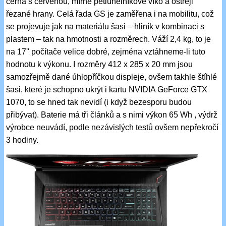
černá s červenou, mírně pětiúhelníkové víko a ostřeji
řezané hrany. Celá řada GS je zaměřena i na mobilitu, což
se projevuje jak na materiálu šasi – hliník v kombinaci s
plastem – tak na hmotnosti a rozměrech. Váží 2,4 kg, to je
na 17'' počítače velice dobré, zejména vztáhneme-li tuto
hodnotu k výkonu. I rozměry 412 x 285 x 20 mm jsou
samozřejmě dané úhlopříčkou displeje, ovšem takhle štíhlé
šasi, které je schopno ukrýt i kartu NVIDIA GeForce GTX
1070, to se hned tak nevidí (i když bezesporu budou
přibývat). Baterie má tři článků a s nimi výkon 65 Wh , výdrž
výrobce neuvádí, podle nezávislých testů ovšem nepřekročí
3 hodiny.