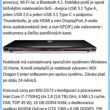
provozu), Wi-Fi /ac a Bluetooth 4.1. Nabídka portů je oproti
běžnějším notebookům širší - dvojice USB 3.1 Type A,
jeden USB 2.0 a jeden USB 3.1 Type-C s podporou
Thunderboltu, je zde HDMI a mini DisplayPort. A vedle
dvou audiokonektorů (mic a out+SPDIF) zde nalezneme i
webkamera a čtečku paměťových karet.
Notebook má nainstalovaný operačním systémem Windows
10 Home. Kromě ovladačů je notebook vybaven i MSI
Dragon Center softwarem pro správu systému. Záruka platí
po dobu 24 měsíců.
Koncová cena pro MSI GS73 v konfiguraci s procesorem
Intel Core i7-7700HQ (4x 2,8 (3,8 TB) GHz, 6 MB L3 cache,
DMI, TDP 45 W), 16 GB DDR4 RAM, s dedikovanou
grafikou NVIDIA GeForce GTX 1060 s 6 GB GDDR5, 256