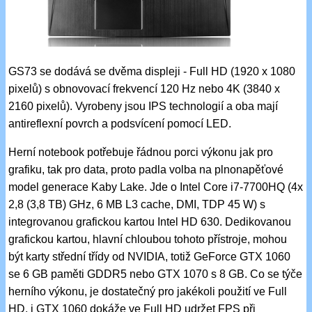
GS73 se dodává se dvěma displeji - Full HD (1920 x 1080
pixelů) s obnovovací frekvencí 120 Hz nebo 4K (3840 x
2160 pixelů). Vyrobeny jsou IPS technologií a oba mají
antireflexní povrch a podsvícení pomocí LED.
Herní notebook potřebuje řádnou porci výkonu jak pro
grafiku, tak pro data, proto padla volba na plnonapěťové
model generace Kaby Lake. Jde o Intel Core i7-7700HQ (4x
2,8 (3,8 TB) GHz, 6 MB L3 cache, DMI, TDP 45 W) s
integrovanou grafickou kartou Intel HD 630. Dedikovanou
grafickou kartou, hlavní chloubou tohoto přístroje, mohou
být karty střední třídy od NVIDIA, totiž GeForce GTX 1060
se 6 GB paměti GDDR5 nebo GTX 1070 s 8 GB. Co se týče
herního výkonu, je dostatečný pro jakékoli použití ve Full
HD, i GTX 1060 dokáže ve Full HD udržet FPS při