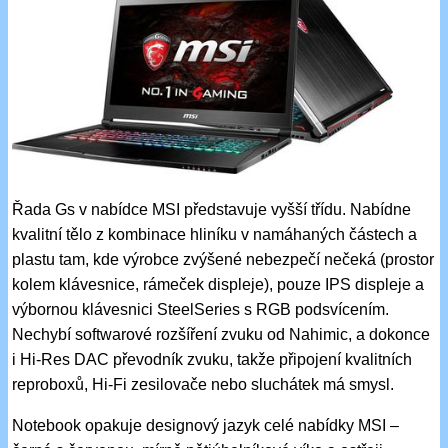
Řada Gs v nabídce MSI představuje vyšší třídu. Nabídne
kvalitní tělo z kombinace hliníku v namáhaných částech a
plastu tam, kde výrobce zvýšené nebezpečí nečeká (prostor
kolem klávesnice, rámeček displeje), pouze IPS displeje a
výbornou klávesnici SteelSeries s RGB podsvícením.
Nechybí softwarové rozšíření zvuku od Nahimic, a dokonce
i Hi-Res DAC převodník zvuku, takže připojení kvalitních
reproboxů, Hi-Fi zesilovače nebo sluchátek má smysl.
Notebook opakuje designový jazyk celé nabídky MSI –