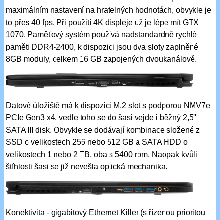
maximálním nastavení na hratelných hodnotách, obvykle je
to přes 40 fps. Při použití 4K displeje už je lépe mít GTX
1070. Paměťový systém používá nadstandardně rychlé
paměti DDR4-2400, k dispozici jsou dva sloty zaplněné
8GB moduly, celkem 16 GB zapojených dvoukanálově.
Datové úložiště má k dispozici M.2 slot s podporou NMV7e
PCIe Gen3 x4, vedle toho se do šasi vejde i běžný 2,5''
SATA III disk. Obvykle se dodávají kombinace složené z
SSD o velikostech 256 nebo 512 GB a SATA HDD o
velikostech 1 nebo 2 TB, oba s 5400 rpm. Naopak kvůli
štíhlosti šasi se již nevešla optická mechanika.
Konektivita - gigabitový Ethernet Killer (s řízenou prioritou