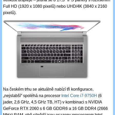
Full HD (1920 x 1080 pixelů) nebo UHD/4K (3840 x 2160
pixelů).
Na českém trhu se aktuálně nabízí tři konfigurace,
„nejslabší“ spoléhá na procesor
Intel Core i7-9750H
(6
jader, 2,6 GHz, 4,5 GHz TB, HT) v kombinaci s NVIDIA
GeForce RTX 2060 s 6 GB GDDR6 a 16 GB DDR4 (2666
MHz) RAM, obě silnější jsou osazeny procesorem Intel