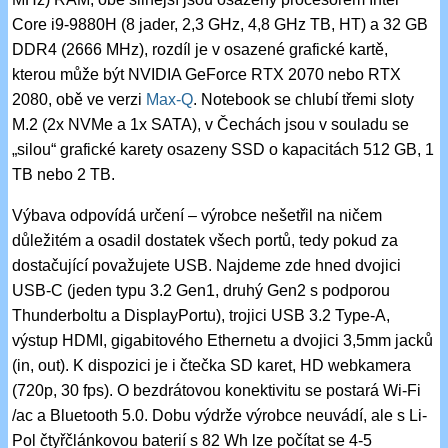
Core i9-9880H (8 jader, 2,3 GHz, 4,8 GHz TB, HT) a 32 GB
DDR4 (2666 MHz), rozdíl je v osazené grafické kartě,
kterou může být NVIDIA GeForce RTX 2070 nebo RTX
2080, obě ve verzi
Max-Q
. Notebook se chlubí třemi sloty
M.2 (2x NVMe a 1x SATA), v Čechách jsou v souladu se
„silou“ grafické karety osazeny SSD o kapacitách 512 GB, 1
TB nebo 2 TB.
Výbava odpovídá určení – výrobce nešetřil na ničem
důležitém a osadil dostatek všech portů, tedy pokud za
dostačující považujete USB. Najdeme zde hned dvojici
USB-C (jeden typu 3.2 Gen1, druhý Gen2 s podporou
Thunderboltu a DisplayPortu), trojici USB 3.2 Type-A,
výstup HDMI, gigabitového Ethernetu a dvojici 3,5mm jacků
(in, out). K dispozici je i čtečka SD karet, HD webkamera
(720p, 30 fps). O bezdrátovou konektivitu se postará Wi-Fi
/ac a Bluetooth 5.0. Dobu výdrže výrobce neuvádí, ale s Li-
Pol čtyřčlánkovou baterií s 82 Wh lze počítat se 4-5