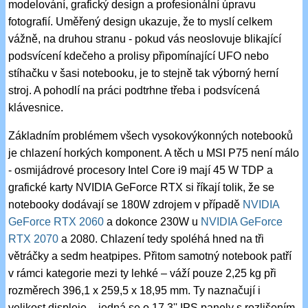
modelování, grafický design a profesionální úpravu
fotografií. Uměřený design ukazuje, že to myslí celkem
vážně, na druhou stranu - pokud vás neoslovuje blikající
podsvícení kdečeho a prolisy připomínající UFO nebo
stíhačku v šasi notebooku, je to stejně tak výborný herní
stroj. A pohodlí na práci podtrhne třeba i podsvícená
klávesnice.
Základním problémem všech vysokovýkonných notebooků
je chlazení horkých komponent. A těch u MSI P75 není málo
- osmijádrové procesory Intel Core i9 mají 45 W TDP a
grafické karty NVIDIA GeForce RTX si říkají tolik, že se
notebooky dodávají se 180W zdrojem v případě
NVIDIA
GeForce RTX 2060
a dokonce 230W u
NVIDIA GeForce
RTX 2070
a 2080. Chlazení tedy spoléhá hned na tři
větráčky a sedm heatpipes. Přitom samotný notebook patří
v rámci kategorie mezi ty lehké – váží pouze 2,25 kg při
rozměrech 396,1 x 259,5 x 18,95 mm. Ty naznačují i
velikost displeje – jedná se o 17,3'' IPS panely s rozlišením