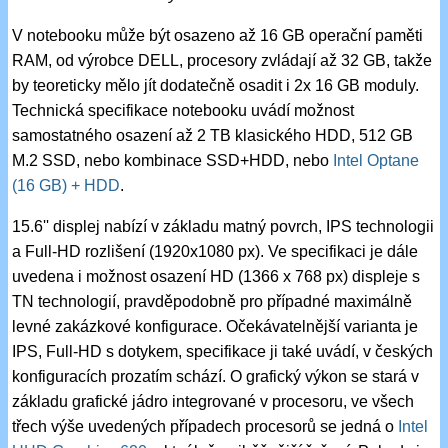
V notebooku může být osazeno až 16 GB operační paměti
RAM, od výrobce DELL, procesory zvládají až 32 GB, takže
by teoreticky mělo jít dodatečně osadit i 2x 16 GB moduly.
Technická specifikace notebooku uvádí možnost
samostatného osazení až 2 TB klasického HDD, 512 GB
M.2 SSD, nebo kombinace SSD+HDD, nebo
Intel Optane
(16 GB) + HDD
.
15.6'' displej nabízí v základu matný povrch, IPS technologii
a Full-HD rozlišení (1920x1080 px). Ve specifikaci je dále
uvedena i možnost osazení HD (1366 x 768 px) displeje s
TN technologií, pravděpodobně pro případné maximálně
levné zakázkové konfigurace. Očekávatelnější varianta je
IPS, Full-HD s dotykem, specifikace ji také uvádí, v českých
konfiguracích prozatím schází. O grafický výkon se stará v
základu grafické jádro integrované v procesoru, ve všech
třech výše uvedených případech procesorů se jedná o
Intel