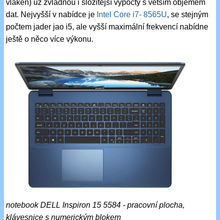
vláken) už zvládnou i složitější výpočty s větším objemem
dat. Nejvyšší v nabídce je
Intel Core i7- 8565U
, se stejným
počtem jader jao i5, ale vyšší maximální frekvencí nabídne
ještě o něco více výkonu.
notebook DELL Inspiron 15 5584 - pracovní plocha,
klávesnice s numerickým blokem