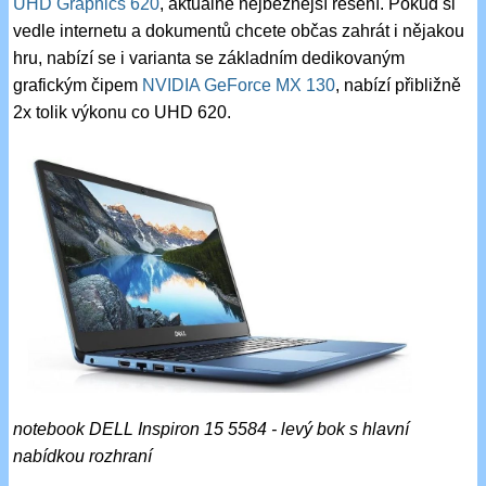
UHD Graphics 620
, aktuálně nejběžnější řešení. Pokud si
vedle internetu a dokumentů chcete občas zahrát i nějakou
hru, nabízí se i varianta se základním dedikovaným
grafickým čipem
NVIDIA GeForce MX 130
, nabízí přibližně
2x tolik výkonu co UHD 620.
notebook DELL Inspiron 15 5584 - levý bok s hlavní
nabídkou rozhraní