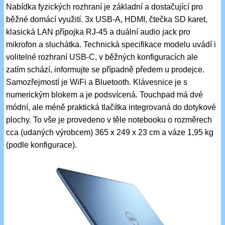
Nabídka fyzických rozhraní je základní a dostačující pro
běžné domácí využití. 3x USB-A, HDMI, čtečka SD karet,
klasická LAN přípojka RJ-45 a duální audio jack pro
mikrofon a sluchátka. Technická specifikace modelu uvádí i
volitelné rozhraní USB-C, v běžných konfiguracích ale
zatím schází, informujte se případně předem u prodejce.
Samozřejmostí je WiFi a Bluetooth. Klávesnice je s
numerickým blokem a je podsvícená. Touchpad má dvé
módní, ale méně praktická tlačítka integrovaná do dotykové
plochy. To vše je provedeno v těle notebooku o rozměrech
cca (udaných výrobcem) 365 x 249 x 23 cm a váze 1,95 kg
(podle konfigurace).