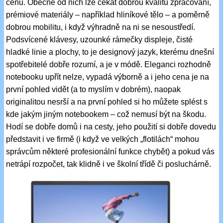
cenu. Obecně od nich lze čekat dobrou kvalitu zpracování,
prémiové materiály – například hliníkové tělo – a poměrně
dobrou mobilitu, i když výhradně na ni se nesoustředí.
Podsvícené klávesy, uzounké rámečky displeje, čisté
hladké linie a plochy, to je designový jazyk, kterému dnešní
spotřebitelé dobře rozumí, a je v módě. Eleganci rozhodně
notebooku upřít nelze, vypadá výborně a i jeho cena je na
první pohled vidět (a to myslím v dobrém), naopak
originalitou nesrší a na první pohled si ho můžete splést s
kde jakým jiným notebookem – což nemusí být na škodu.
Hodí se dobře domů i na cesty, jeho použití si dobře dovedu
představit i ve firmě (i když ve velkých „flotilách“ mohou
správcům některé profesionální funkce chybět) a pokud vás
netrápí rozpočet, tak klidně i ve školní třídě či posluchárně.