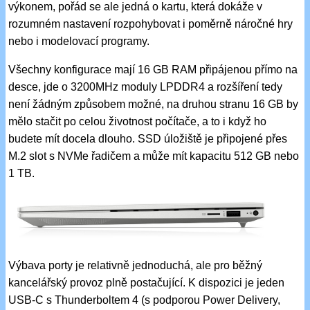
výkonem, pořád se ale jedná o kartu, která dokáže v
rozumném nastavení rozpohybovat i poměrně náročné hry
nebo i modelovací programy.
Všechny konfigurace mají 16 GB RAM připájenou přímo na
desce, jde o 3200MHz moduly LPDDR4 a rozšíření tedy
není žádným způsobem možné, na druhou stranu 16 GB by
mělo stačit po celou životnost počítače, a to i když ho
budete mít docela dlouho. SSD úložiště je připojené přes
M.2 slot s NVMe řadičem a může mít kapacitu 512 GB nebo
1 TB.
Výbava porty je relativně jednoduchá, ale pro běžný
kancelářský provoz plně postačující. K dispozici je jeden
USB-C s Thunderboltem 4 (s podporou Power Delivery,