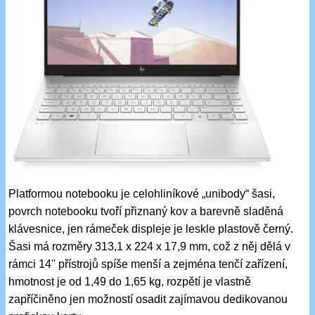
Platformou notebooku je celohliníkové „unibody“ šasi,
povrch notebooku tvoří přiznaný kov a barevně sladěná
klávesnice, jen rámeček displeje je leskle plastově černý.
Šasi má rozměry 313,1 x 224 x 17,9 mm, což z něj dělá v
rámci 14'' přístrojů spíše menší a zejména tenčí zařízení,
hmotnost je od 1,49 do 1,65 kg, rozpětí je vlastně
zapříčiněno jen možností osadit zajímavou dedikovanou