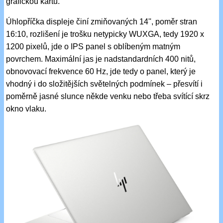
grafickou kartu.
Úhlopříčka displeje činí zmiňovaných 14'', poměr stran
16:10, rozlišení je trošku netypicky WUXGA, tedy 1920 x
1200 pixelů, jde o IPS panel s oblíbeným matným
povrchem. Maximální jas je nadstandardních 400 nitů,
obnovovací frekvence 60 Hz, jde tedy o panel, který je
vhodný i do složitějších světelných podmínek – přesvítí i
poměrně jasné slunce někde venku nebo třeba svítící skrz
okno vlaku.