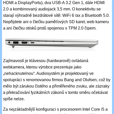
HDMI a DisplayPortu), dva USB-A 3.2 Gen 1, dále HDMI
2.0 a kombinovaný audiojack 3,5 mm. O konektivitu se
starají výhradně bezdrátové sítě: WiFi 6 /ax a Bluetooth 5.0.
Nepřijdete ani o čtečku paměťových SD karet, web kameru
a ani čtečku otisků prstů spojenou s TPM 2.0 čipem.
Zajímavostí je klávesou (hardwarově) ovládaná
webkamera, kterou výrobce prezentuje jako
„nehacknutelnou“. Audiosystém je projektovaný ve
spolupráci s renomovanou firmou Bang and Olufsen, což by
mělo být zárukou čistého a přiměřeného zvuku, ale zázraky
a překračování fyzikálních zákonů v tomto směru očekávat
spíše nelze.
Za nejzákladnější konfiguraci s procesorem Intel Core i5 a