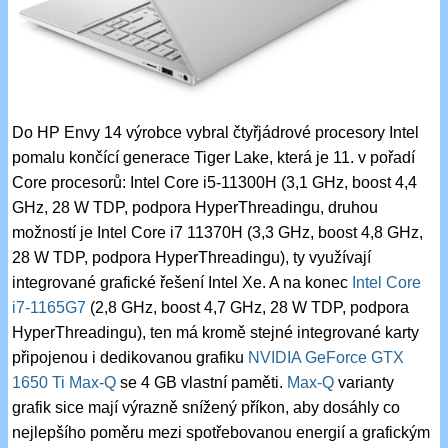
Do HP Envy 14 výrobce vybral čtyřjádrové procesory Intel
pomalu končící generace Tiger Lake, která je 11. v pořadí
Core procesorů: Intel Core i5-11300H (3,1 GHz, boost 4,4
GHz, 28 W TDP, podpora HyperThreadingu, druhou
možností je Intel Core i7 11370H (3,3 GHz, boost 4,8 GHz,
28 W TDP, podpora HyperThreadingu), ty využívají
integrované grafické řešení Intel Xe. A na konec
Intel Core
i7-1165G7
(2,8 GHz, boost 4,7 GHz, 28 W TDP, podpora
HyperThreadingu), ten má kromě stejné integrované karty
připojenou i dedikovanou grafiku
NVIDIA GeForce GTX
1650 Ti Max-Q
se 4 GB vlastní paměti.
Max-Q
varianty
grafik sice mají výrazně snížený příkon, aby dosáhly co
nejlepšího poměru mezi spotřebovanou energií a grafickým