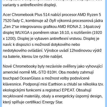
varianty s antireflexními displeji.
Acer Chromebook Plus 514 nabízí procesor AMD Ryzen 5
7520 řady C, kombinuje až čtyři výkonná procesorová jádra
„Zen 2“se integrovanou grafikou AMD RDNA 2. 14palcový
displej WUXGA s poměrem stran 16:10, s rozlišením (1920
x 1200). Displej je vybaven antireflexní vrstvou. Displej je
navíc k dispozici s možností dotykového nebo
nedotykového ovládání. Výrobce uvádí 12hodinovou výdrž
na baterie, kterou lze rychle nabíjet.
Nové Chromebooky byly nezávisle ověřeny jako vyhovující
americké normě MIL-STD 810H. Oba modely zahrnují
touchpad OceanGlass a možnost volby podsvícené
klávesnice. Podporují misi Earthion a chlubí se několika tzv.
ekologickými funkcemi a registrací EPEAT. Obsahují
recyklované materiály, obaly a energeticky úsporný design,
který splňuje certifikaci Energy Star.