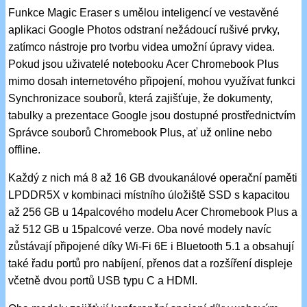
Funkce Magic Eraser s umělou inteligencí ve vestavěné
aplikaci Google Photos odstraní nežádoucí rušivé prvky,
zatímco nástroje pro tvorbu videa umožní úpravy videa.
Pokud jsou uživatelé notebooku Acer Chromebook Plus
mimo dosah internetového připojení, mohou využívat funkci
Synchronizace souborů, která zajišťuje, že dokumenty,
tabulky a prezentace Google jsou dostupné prostřednictvím
Správce souborů Chromebook Plus, ať už online nebo
offline.
Každý z nich má 8 až 16 GB dvoukanálové operační paměti
LPDDR5X v kombinaci místního úložiště SSD s kapacitou
až 256 GB u 14palcového modelu Acer Chromebook Plus a
až 512 GB u 15palcové verze. Oba nové modely navíc
zůstávají připojené díky Wi-Fi 6E i Bluetooth 5.1 a obsahují
také řadu portů pro nabíjení, přenos dat a rozšíření displeje
včetně dvou portů USB typu C a HDMI.