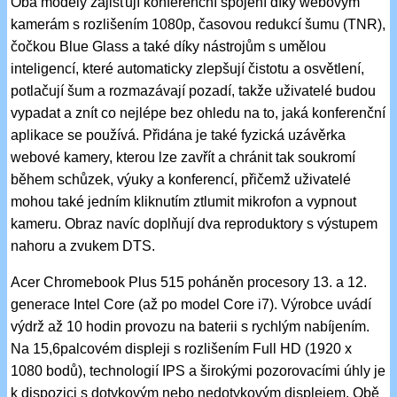
Oba modely zajišťují konferenční spojení díky webovým
kamerám s rozlišením 1080p, časovou redukcí šumu (TNR),
čočkou Blue Glass a také díky nástrojům s umělou
inteligencí, které automaticky zlepšují čistotu a osvětlení,
potlačují šum a rozmazávají pozadí, takže uživatelé budou
vypadat a znít co nejlépe bez ohledu na to, jaká konferenční
aplikace se používá. Přidána je také fyzická uzávěrka
webové kamery, kterou lze zavřít a chránit tak soukromí
během schůzek, výuky a konferencí, přičemž uživatelé
mohou také jedním kliknutím ztlumit mikrofon a vypnout
kameru. Obraz navíc doplňují dva reproduktory s výstupem
nahoru a zvukem DTS.
Acer Chromebook Plus 515 poháněn procesory 13. a 12.
generace Intel Core (až po model Core i7). Výrobce uvádí
výdrž až 10 hodin provozu na baterii s rychlým nabíjením.
Na 15,6palcovém displeji s rozlišením Full HD (1920 x
1080 bodů), technologií IPS a širokými pozorovacími úhly je
k dispozici s dotykovým nebo nedotykovým displejem. Obě