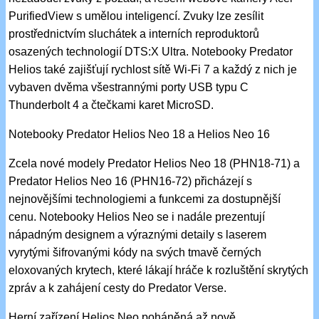
PurifiedView s umělou inteligencí. Zvuky lze zesílit
prostřednictvím sluchátek a interních reproduktorů
osazených technologií DTS:X Ultra. Notebooky Predator
Helios také zajišťují rychlost sítě Wi-Fi 7 a každý z nich je
vybaven dvěma všestrannými porty USB typu C
Thunderbolt 4 a čtečkami karet MicroSD.
Notebooky Predator Helios Neo 18 a Helios Neo 16
Zcela nové modely Predator Helios Neo 18 (PHN18-71) a
Predator Helios Neo 16 (PHN16-72) přicházejí s
nejnovějšími technologiemi a funkcemi za dostupnější
cenu. Notebooky Helios Neo se i nadále prezentují
nápadným designem a výraznými detaily s laserem
vyrytými šifrovanými kódy na svých tmavě černých
eloxovaných krytech, které lákají hráče k rozluštění skrytých
zpráv a k zahájení cesty do Predator Verse.
Herní zařízení Helios Neo poháněná až nově