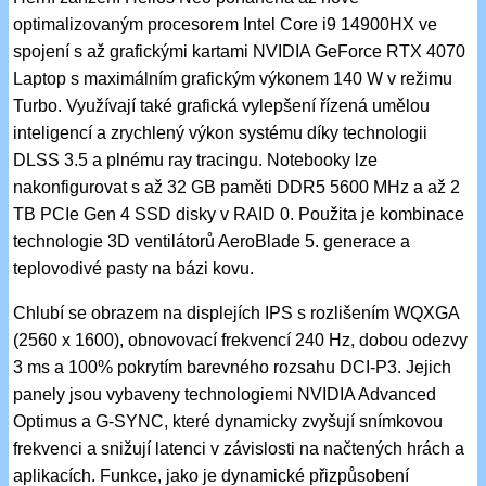
optimalizovaným procesorem Intel Core i9 14900HX ve
spojení s až grafickými kartami NVIDIA GeForce RTX 4070
Laptop s maximálním grafickým výkonem 140 W v režimu
Turbo. Využívají také grafická vylepšení řízená umělou
inteligencí a zrychlený výkon systému díky technologii
DLSS 3.5 a plnému ray tracingu. Notebooky lze
nakonfigurovat s až 32 GB paměti DDR5 5600 MHz a až 2
TB PCIe Gen 4 SSD disky v RAID 0. Použita je kombinace
technologie 3D ventilátorů AeroBlade 5. generace a
teplovodivé pasty na bázi kovu.
Chlubí se obrazem na displejích IPS s rozlišením WQXGA
(2560 x 1600), obnovovací frekvencí 240 Hz, dobou odezvy
3 ms a 100% pokrytím barevného rozsahu DCI-P3. Jejich
panely jsou vybaveny technologiemi NVIDIA Advanced
Optimus a G-SYNC, které dynamicky zvyšují snímkovou
frekvenci a snižují latenci v závislosti na načtených hrách a
aplikacích. Funkce, jako je dynamické přizpůsobení