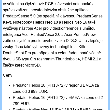
osvětlení na čtyřzónové RGB klávesnici notebooků a
správa zařízení prostřednictvím obslužné aplikace
PredatorSense 5.0 (se speciální klávesou PredatorSense
Key). Notebooky Helios Neo 18 a Helios Neo 16 také
využívají nástroje Acer pro videokonference s umělou
inteligencí Acer PurifiedVoice 2.0 a Acer PurifiedView,
zatímco systém prostorového zvuku DTS:X Ultra zlepšuje
zvuky. Jsou také vybaveny technologií Intel Killer
DoubleShot Pro pro připojení a celou řadou portů včetně
dvou USB typu C s rozhraním Thunderbolt 4, HDMI 2.1 a
čtečky karet MicroSD.
Ceny
Predator Helios 18 (PH18-72) v regionu EMEA za
cenu od 3 999 EUR.
Predator Helios 16 (PH16-72) v EMEA za cenu od 2
799 EUR.
Predator Helios Neo 18 (PHN18-71) v EMEA za cenu