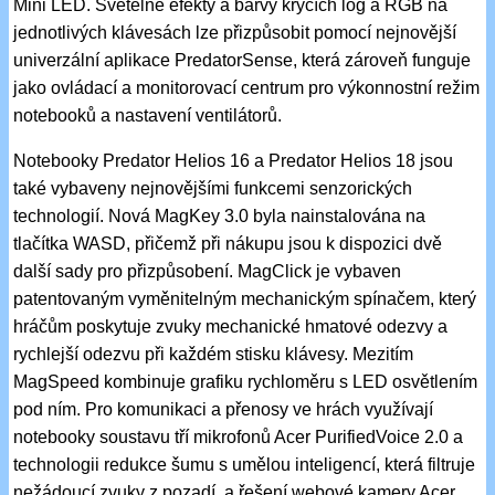
Mini LED. Světelné efekty a barvy krycích log a RGB na
jednotlivých klávesách lze přizpůsobit pomocí nejnovější
univerzální aplikace PredatorSense, která zároveň funguje
jako ovládací a monitorovací centrum pro výkonnostní režim
notebooků a nastavení ventilátorů.
Notebooky Predator Helios 16 a Predator Helios 18 jsou
také vybaveny nejnovějšími funkcemi senzorických
technologií. Nová MagKey 3.0 byla nainstalována na
tlačítka WASD, přičemž při nákupu jsou k dispozici dvě
další sady pro přizpůsobení. MagClick je vybaven
patentovaným vyměnitelným mechanickým spínačem, který
hráčům poskytuje zvuky mechanické hmatové odezvy a
rychlejší odezvu při každém stisku klávesy. Mezitím
MagSpeed kombinuje grafiku rychloměru s LED osvětlením
pod ním. Pro komunikaci a přenosy ve hrách využívají
notebooky soustavu tří mikrofonů Acer PurifiedVoice 2.0 a
technologii redukce šumu s umělou inteligencí, která filtruje
nežádoucí zvuky z pozadí, a řešení webové kamery Acer