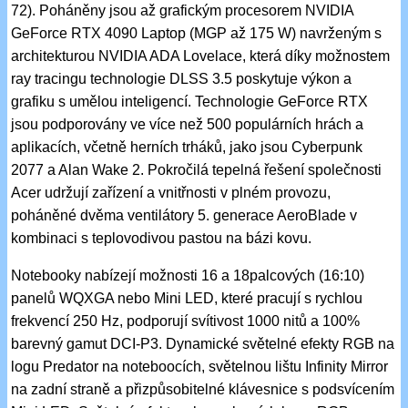
72). Poháněny jsou až grafickým procesorem NVIDIA
GeForce RTX 4090 Laptop (MGP až 175 W) navrženým s
architekturou NVIDIA ADA Lovelace, která díky možnostem
ray tracingu technologie DLSS 3.5 poskytuje výkon a
grafiku s umělou inteligencí. Technologie GeForce RTX
jsou podporovány ve více než 500 populárních hrách a
aplikacích, včetně herních trháků, jako jsou Cyberpunk
2077 a Alan Wake 2. Pokročilá tepelná řešení společnosti
Acer udržují zařízení a vnitřnosti v plném provozu,
poháněné dvěma ventilátory 5. generace AeroBlade v
kombinaci s teplovodivou pastou na bázi kovu.
Notebooky nabízejí možnosti 16 a 18palcových (16:10)
panelů WQXGA nebo Mini LED, které pracují s rychlou
frekvencí 250 Hz, podporují svítivost 1000 nitů a 100%
barevný gamut DCI-P3. Dynamické světelné efekty RGB na
logu Predator na noteboocích, světelnou lištu Infinity Mirror
na zadní straně a přizpůsobitelné klávesnice s podsvícením