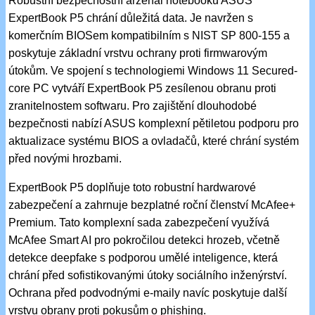
Robustní bezpečnostní arzenál notebooku ASUS
ExpertBook P5 chrání důležitá data. Je navržen s
komerčním BIOSem kompatibilním s NIST SP 800-155 a
poskytuje základní vrstvu ochrany proti firmwarovým
útokům. Ve spojení s technologiemi Windows 11 Secured-
core PC vytváří ExpertBook P5 zesílenou obranu proti
zranitelnostem softwaru. Pro zajištění dlouhodobé
bezpečnosti nabízí ASUS komplexní pětiletou podporu pro
aktualizace systému BIOS a ovladačů, které chrání systém
před novými hrozbami.
ExpertBook P5 doplňuje toto robustní hardwarové
zabezpečení a zahrnuje bezplatné roční členství McAfee+
Premium. Tato komplexní sada zabezpečení využívá
McAfee Smart AI pro pokročilou detekci hrozeb, včetně
detekce deepfake s podporou umělé inteligence, která
chrání před sofistikovanými útoky sociálního inženýrství.
Ochrana před podvodnými e-maily navíc poskytuje další
vrstvu obrany proti pokusům o phishing.