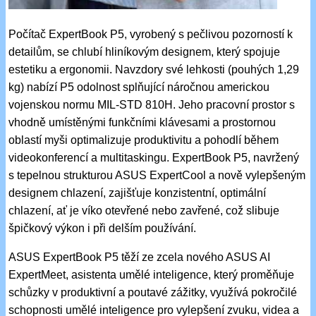
Počítač ExpertBook P5, vyrobený s pečlivou pozorností k
detailům, se chlubí hliníkovým designem, který spojuje
estetiku a ergonomii. Navzdory své lehkosti (pouhých 1,29
kg) nabízí P5 odolnost splňující náročnou americkou
vojenskou normu MIL-STD 810H. Jeho pracovní prostor s
vhodně umístěnými funkčními klávesami a prostornou
oblastí myši optimalizuje produktivitu a pohodlí během
videokonferencí a multitaskingu. ExpertBook P5, navržený
s tepelnou strukturou ASUS ExpertCool a nově vylepšeným
designem chlazení, zajišťuje konzistentní, optimální
chlazení, ať je víko otevřené nebo zavřené, což slibuje
špičkový výkon i při delším používání.
ASUS ExpertBook P5 těží ze zcela nového ASUS AI
ExpertMeet, asistenta umělé inteligence, který proměňuje
schůzky v produktivní a poutavé zážitky, využívá pokročilé
schopnosti umělé inteligence pro vylepšení zvuku, videa a