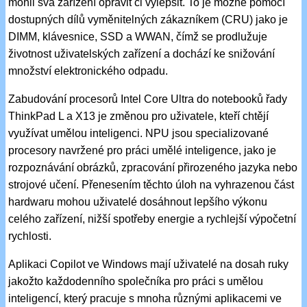
mohli svá zařízení opravit či vylepšit. To je možné pomocí
dostupných dílů vyměnitelných zákazníkem (CRU) jako je
DIMM, klávesnice, SSD a WWAN, čímž se prodlužuje
životnost uživatelských zařízení a dochází ke snižování
množství elektronického odpadu.
Zabudování procesorů Intel Core Ultra do notebooků řady
ThinkPad L a X13 je změnou pro uživatele, kteří chtějí
využívat umělou inteligenci. NPU jsou specializované
procesory navržené pro práci umělé inteligence, jako je
rozpoznávání obrázků, zpracování přirozeného jazyka nebo
strojové učení. Přenesením těchto úloh na vyhrazenou část
hardwaru mohou uživatelé dosáhnout lepšího výkonu
celého zařízení, nižší spotřeby energie a rychlejší výpočetní
rychlosti.
Aplikaci Copilot ve Windows mají uživatelé na dosah ruky
jakožto každodenního společníka pro práci s umělou
inteligencí, který pracuje s mnoha různými aplikacemi ve