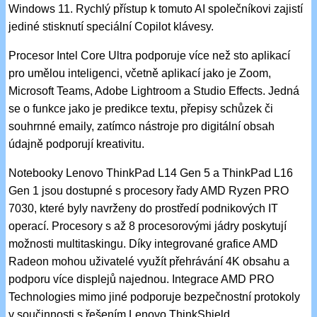
Windows 11. Rychlý přístup k tomuto AI společníkovi zajistí
jediné stisknutí speciální Copilot klávesy.
Procesor Intel Core Ultra podporuje více než sto aplikací
pro umělou inteligenci, včetně aplikací jako je Zoom,
Microsoft Teams, Adobe Lightroom a Studio Effects. Jedná
se o funkce jako je predikce textu, přepisy schůzek či
souhrnné emaily, zatímco nástroje pro digitální obsah
údajně podporují kreativitu.
Notebooky Lenovo ThinkPad L14 Gen 5 a ThinkPad L16
Gen 1 jsou dostupné s procesory řady AMD Ryzen PRO
7030, které byly navrženy do prostředí podnikových IT
operací. Procesory s až 8 procesorovými jádry poskytují
možnosti multitaskingu. Díky integrované grafice AMD
Radeon mohou uživatelé využít přehrávání 4K obsahu a
podporu více displejů najednou. Integrace AMD PRO
Technologies mimo jiné podporuje bezpečnostní protokoly
v součinnosti s řešením Lenovo ThinkShield.