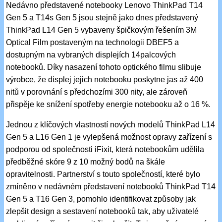
Nedávno představené notebooky Lenovo ThinkPad T14
Gen 5 a T14s Gen 5 jsou stejně jako dnes představený
ThinkPad L14 Gen 5 vybaveny špičkovým řešením 3M
Optical Film postaveným na technologii DBEF5 a
dostupným na vybraných displejích 14palcových
notebooků. Díky nasazení tohoto optického filmu slibuje
výrobce, že displej jejich notebooku poskytne jas až 400
nitů v porovnání s předchozími 300 nity, ale zároveň
přispěje ke snížení spotřeby energie notebooku až o 16 %.
Jednou z klíčových vlastností nových modelů ThinkPad L14
Gen 5 a L16 Gen 1 je vylepšená možnost opravy zařízení s
podporou od společnosti iFixit, která notebookům udělila
předběžné skóre 9 z 10 možný bodů na škále
opravitelnosti. Partnerství s touto společností, které bylo
zmíněno v nedávném představení notebooků ThinkPad T14
Gen 5 a T16 Gen 3, pomohlo identifikovat způsoby jak
zlepšit design a sestavení notebooků tak, aby uživatelé