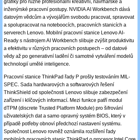
grafiky pro různé profesionální kreativní, návrhářské a
inženýrské pracovní postupy. NVIDIA AI Workbench dává
datovým vědcům a vývojářům svobodu pracovat, spravovat
a spolupracovat na noteboocích, pracovních stanicích a
serverech Lenovo. Mobilní pracovní stanice Lenovo AI-
Ready s nástrojem AI Workbench slibuje zvýšit produktivitu
a efektivitu v různých pracovních postupech – od datové
vědy až po generativní ladění či samotné vytváření modelů
technologií umělé inteligence.
Pracovní stanice ThinkPad řady P prošly testováním MIL-
SPEC. Sada hardwarových a softwarových řešení
ThinkShield od společnosti Lenovo slibuje zabezpečení
zařízení i klíčových informací. Mezi funkce patří modul
dTPM (discrete Trusted Platform Module) pro šifrování
uživatelských dat a samo opravný systém BIOS, který v
případě potřeby obnoví předchozí nastavení systému.
Společnost Lenovo rovněž oznámila rozšíření řady
mobilních pracovních stanic ThinkPad o procesor Intel Core