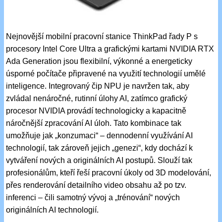
Nejnovější mobilní pracovní stanice ThinkPad řady P s
procesory Intel Core Ultra a grafickými kartami NVIDIA RTX
Ada Generation jsou flexibilní, výkonné a energeticky
úsporné počítače připravené na využití technologií umělé
inteligence. Integrovaný čip NPU je navržen tak, aby
zvládal nenáročné, rutinní úlohy AI, zatímco grafický
procesor NVIDIA provádí technologicky a kapacitně
náročnější zpracování AI úloh. Tato kombinace tak
umožňuje jak „konzumaci“ – dennodenní využívání AI
technologií, tak zároveň jejich „genezi“, kdy dochází k
vytváření nových a originálních AI postupů. Slouží tak
profesionálům, kteří řeší pracovní úkoly od 3D modelování,
přes renderování detailního video obsahu až po tzv.
inferenci – čili samotný vývoj a „trénování“ nových
originálních AI technologií.