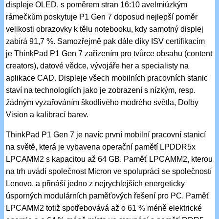
displeje OLED, s poměrem stran 16:10 avelmiúzkým
rámečkům poskytuje P1 Gen 7 doposud nejlepší poměr
velikosti obrazovky k tělu notebooku, kdy samotný displej
zabírá 91,7 %. Samozřejmě pak dále díky ISV certifikacím
je ThinkPad P1 Gen 7 zařízením pro tvůrce obsahu (content
creators), datové vědce, vývojáře her a specialisty na
aplikace CAD. Displeje všech mobilních pracovních stanic
staví na technologiích jako je zobrazení s nízkým, resp.
žádným vyzařováním škodlivého modrého světla, Dolby
Vision a kalibrací barev.
ThinkPad P1 Gen 7 je navíc první mobilní pracovní stanicí
na světě, která je vybavena operační pamětí LPDDR5x
LPCAMM2 s kapacitou až 64 GB. Paměť LPCAMM2, kterou
na trh uvádí společnost Micron ve spolupráci se společností
Lenovo, a přináší jedno z nejrychlejších energeticky
úsporných modulárních paměťových řešení pro PC. Paměť
LPCAMM2 totiž spotřebovává až o 61 % méně elektrické