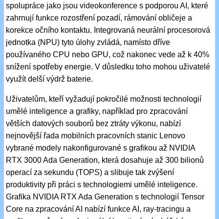
spolupráce jako jsou videokonference s podporou AI, které
zahrnují funkce rozostření pozadí, rámování obličeje a
korekce očního kontaktu. Integrovaná neurální procesorová
jednotka (NPU) tyto úlohy zvládá, namísto dříve
používaného CPU nebo GPU, což nakonec vede až k 40%
snížení spotřeby energie. V důsledku toho mohou uživatelé
využít delší výdrž baterie.
Uživatelům, kteří vyžadují pokročilé možnosti technologií
umělé inteligence a grafiky, například pro zpracování
větších datových souborů bez ztráty výkonu, nabízí
nejnovější řada mobilních pracovních stanic Lenovo
vybrané modely nakonfigurované s grafikou až NVIDIA
RTX 3000 Ada Generation, která dosahuje až 300 bilionů
operací za sekundu (TOPS) a slibuje tak zvýšení
produktivity při práci s technologiemi umělé inteligence.
Grafika NVIDIA RTX Ada Generation s technologií Tensor
Core na zpracování AI nabízí funkce AI, ray-tracingu a