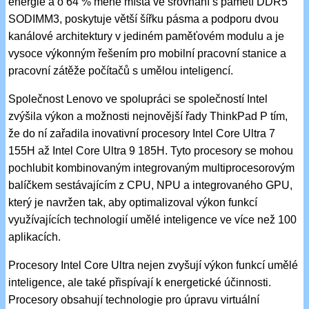
energie a o 64 % méně místa ve srovnání s pamětí DDR5
SODIMM3, poskytuje větší šířku pásma a podporu dvou
kanálové architektury v jediném paměťovém modulu a je
vysoce výkonným řešením pro mobilní pracovní stanice a
pracovní zátěže počítačů s umělou inteligencí.
Společnost Lenovo ve spolupráci se společností Intel
zvýšila výkon a možnosti nejnovější řady ThinkPad P tím,
že do ní zařadila inovativní procesory Intel Core Ultra 7
155H až Intel Core Ultra 9 185H. Tyto procesory se mohou
pochlubit kombinovaným integrovaným multiprocesorovým
balíčkem sestávajícím z CPU, NPU a integrovaného GPU,
který je navržen tak, aby optimalizoval výkon funkcí
využívajících technologií umělé inteligence ve více než 100
aplikacích.
Procesory Intel Core Ultra nejen zvyšují výkon funkcí umělé
inteligence, ale také přispívají k energetické účinnosti.
Procesory obsahují technologie pro úpravu virtuální