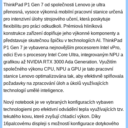
ThinkPad P1 Gen 7 od společnosti Lenovo je ultra
přenosná, vysoce výkonná mobilní pracovní stanice určená
pro intenzivní úlohy strojového učení, která poskytuje
flexibilitu pro práci odkudkoli. Prémiová hliníková
konstrukce zařízení doplňuje jeho výkonné komponenty a
představuje skutečnou špičku v technologiích AI. ThinkPad
P1 Gen 7 je vybavena nejnovějším procesorem Intel vPro,
edici Evo s procesory Intel Core Ultra, integrovaným NPU a
grafikou až NVIDIA RTX 3000 Ada Generation. Využitím
společného výkonu CPU, NPU a GPU je tato pracovní
stanice Lenovo optimalizována tak, aby efektivně splňovala
požadavky na zpracování úloh a úkolů využívajících
technologií umělé inteligence.
Nový notebook je ve vybraných konfiguracích vybaven
technologiemi pro efektivní odvádění tepla využívajících tzv.
tekutého kovu, které zvyšují chladicí výkon. Díky
16palcovému displeji s možností konfigurace dotykového