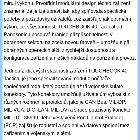
míru i výkonu. Prvotřídní modulární design těchto zařízení
znamená, že je lze upravit tak, aby splňovala specifické
potřeby a požadavky uživatelů, což zajišťuje jak optimální
výkon, tak všestrannost. TOUGHBOOK 40 Tactical od
Panasonicu posouvá hranice přizpůsobitelnosti v
obranném sektoru na zcela novou úroveň – umožňuje při
obranných operacích těžit z rychlejší dostupnosti a
konfigurace zařízení a nižších nákladů na pořízení a provoz.
Jednou z klíčových vlastností zařízení TOUGHBOOK 40
Tactical je jeho specializovaný modul z počítače
společnosti roda, který obsahuje až tři vojenské kulaté
konektory. Tyto konektory umožňují uživatelům vybrat si z
různých rozhraní a protokolů, jako je CAN Bus, MIL-DP,
MIL-VGA, DIGI-LAN, MIL-DVI a široce používaný konektor
MIL-DTL 38999. Jeho vestavěný Port Control Protocol
(PCP) zajišťuje robustní a spolehlivá datová spojení mezi
zařízením a vojenskými sítěmi.