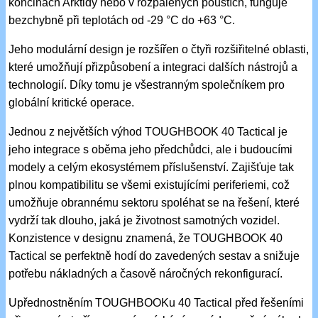
končinách Arktidy nebo v rozpálených pouštích, funguje
bezchybně při teplotách od -29 °C do +63 °C.
Jeho modulární design je rozšířen o čtyři rozšiřitelné oblasti,
které umožňují přizpůsobení a integraci dalších nástrojů a
technologií. Díky tomu je všestranným společníkem pro
globální kritické operace.
Jednou z největších výhod TOUGHBOOK 40 Tactical je
jeho integrace s oběma jeho předchůdci, ale i budoucími
modely a celým ekosystémem příslušenství. Zajišťuje tak
plnou kompatibilitu se všemi existujícími periferiemi, což
umožňuje obrannému sektoru spoléhat se na řešení, které
vydrží tak dlouho, jaká je životnost samotných vozidel.
Konzistence v designu znamená, že TOUGHBOOK 40
Tactical se perfektně hodí do zavedených sestav a snižuje
potřebu nákladných a časově náročných rekonfigurací.
Upřednostněním TOUGHBOOKu 40 Tactical před řešeními