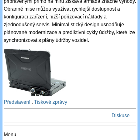
připravenými přímo na míru získává armáda značné výhody.
Obranné mise můžou využívat rychlejší dostupnost a
konfiguraci zařízení, nižší pořizovací náklady a
zjednodušený servis. Minimalistický design usnadňuje
plánované modernizace a prediktivní cykly údržby, které lze
synchronizovat s plány údržby vozidel.
Představení
.
Tiskové zprávy
Diskuse
Menu