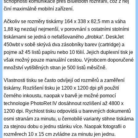
schopností komunikace přes Bluetooth rozhraní, což z něj
činí maximálně mobilní zařízení.
Ačkoliv se rozměry tiskárny 164 x 338 x 82,5 mm a váha
1,88 kg nezdají nejmenší, v porovnání s ostatními stolními
tiskárnami se jedná o nefalšovaného „drobka“. DeskJet
450wbt v sobě skrývá dva zásobníky barev (cartridge) a
pojme až 45 listů papíru nebo 10 fólií. Jejich duplexní tisk je
však možný pouze manuální cestou. Výrobcem doporučené
množství vytištěných stran je 500 listů měsíčně.
Vlastnosti tisku se často odvíjejí od rozměrů a zaměření
tiskárny. Rozlišení tisku je 1200 x 1200 dpi při použití
černého inkoustu, naopak v barvě je možné pomocí
technologie PhotoRet IV dosáhnout rozlišení až 4800 x
1200 dpi. Rychlost tisku odpovídá u barevných dokumentů
osmi stranám za minutu, u černobílé varianty stihne tiskárna
za stejnou dobu o jednu stánku více. Naopak fotografii o
rozměrech 10 x 15 cm zvládne za minutu jen jednu.