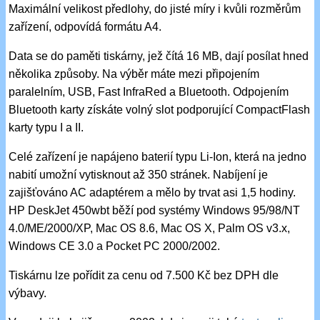
Maximální velikost předlohy, do jisté míry i kvůli rozměrům
zařízení, odpovídá formátu A4.
Data se do paměti tiskárny, jež čítá 16 MB, dají posílat hned
několika způsoby. Na výběr máte mezi připojením
paralelním, USB, Fast InfraRed a Bluetooth. Odpojením
Bluetooth karty získáte volný slot podporující CompactFlash
karty typu I a II.
Celé zařízení je napájeno baterií typu Li-Ion, která na jedno
nabití umožní vytisknout až 350 stránek. Nabíjení je
zajišťováno AC adaptérem a mělo by trvat asi 1,5 hodiny.
HP DeskJet 450wbt běží pod systémy Windows 95/98/NT
4.0/ME/2000/XP, Mac OS 8.6, Mac OS X, Palm OS v3.x,
Windows CE 3.0 a Pocket PC 2000/2002.
Tiskárnu lze pořídit za cenu od 7.500 Kč bez DPH dle
výbavy.