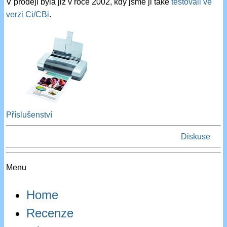
V prodeji byla již v roce 2002, kdy jsme ji také
testovali ve
verzi Ci/CBi
.
Příslušenství
Diskuse
Menu
Home
Recenze