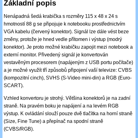
Základní popis
Nenápadná šedá krabička s rozměry 115 x 48 x 24 s
hmotností 88 g se připojuje k notebooku prostřednictvím
VGA kabelu (červený konektor). Signál lze dále vést beze
změny, protože je hned vedle přítomen i výstup (modrý
konektor). Je proto možné krabičku zapojit mezi notebook a
externí monitor. Přivedený signál je konvertován
vestavěným procesorem (napájeným z USB portu počítače)
a je možné využít tří způsobů připojení vaší televize: CVBS
(kompozitní cinch), SVHS (S-Video mini-din) a RGB (Euro-
SCART).
Vzhled konvertoru je strohý. Většina konektorů je na zadní
straně. Na pravém boku je napájení a na levém RGB
výstup. K ovládání slouží pouze dvě tlačítka na horní straně
(Size, Fine Tune) a přepínač na spodní straně
(CVBS/RGB).