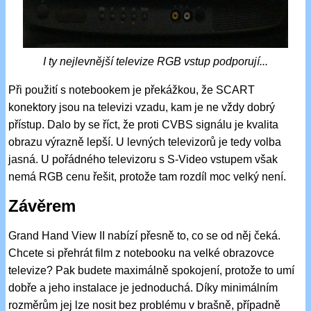
I ty nejlevnější televize RGB vstup podporují...
Při použití s notebookem je překážkou, že SCART
konektory jsou na televizi vzadu, kam je ne vždy dobrý
přístup. Dalo by se říct, že proti CVBS signálu je kvalita
obrazu výrazně lepší. U levných televizorů je tedy volba
jasná. U pořádného televizoru s S-Video vstupem však
nemá RGB cenu řešit, protože tam rozdíl moc velký není.
Závěrem
Grand Hand View II nabízí přesně to, co se od něj čeká.
Chcete si přehrát film z notebooku na velké obrazovce
televize? Pak budete maximálně spokojení, protože to umí
dobře a jeho instalace je jednoduchá. Díky minimálním
rozměrům jej lze nosit bez problému v brašně, případně