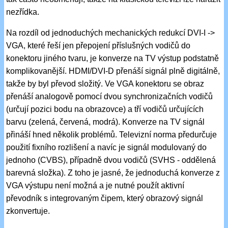
nezřídka.
Na rozdíl od jednoduchých mechanických redukcí DVI-I ->
VGA, které řeší jen přepojení příslušných vodičů do
konektoru jiného tvaru, je konverze na TV výstup podstatně
komplikovanější. HDMI/DVI-D přenáší signál plně digitálně,
takže by byl převod složitý. Ve VGA konektoru se obraz
přenáší analogově pomocí dvou synchronizačních vodičů
(určují pozici bodu na obrazovce) a tří vodičů určujících
barvu (zelená, červená, modrá). Konverze na TV signál
přináší hned několik problémů. Televizní norma předurčuje
použití fixního rozlišení a navíc je signál modulovaný do
jednoho (CVBS), případně dvou vodičů (SVHS - oddělená
barevná složka). Z toho je jasné, že jednoduchá konverze z
VGA výstupu není možná a je nutné použít aktivní
převodník s integrovaným čipem, který obrazový signál
zkonvertuje.