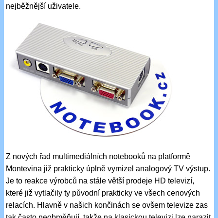
nejběžnější uživatele.
Z nových řad multimediálních notebooků na platformě
Montevina již prakticky úplně vymizel analogový TV výstup.
Je to reakce výrobců na stále větší prodeje HD televizí,
které již vytlačily ty původní prakticky ve všech cenových
relacích. Hlavně v našich končinách se ovšem televize zas
tak často neobměňují, takže na klasickou televizi lze narazit