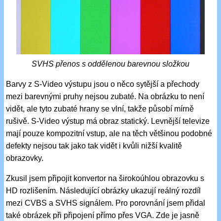
SVHS přenos s oddělenou barevnou složkou
Barvy z S-Video výstupu jsou o něco sytější a přechody
mezi barevnými pruhy nejsou zubaté. Na obrázku to není
vidět, ale tyto zubaté hrany se vlní, takže působí mírně
rušivě. S-Video výstup má obraz statický. Levnější televize
mají pouze kompozitní vstup, ale na těch většinou podobné
defekty nejsou tak jako tak vidět i kvůli nižší kvalitě
obrazovky.
Zkusil jsem připojit konvertor na širokoúhlou obrazovku s
HD rozlišením. Následující obrázky ukazují reálný rozdíl
mezi CVBS a SVHS signálem. Pro porovnání jsem přidal
také obrázek při připojení přímo přes VGA. Zde je jasně