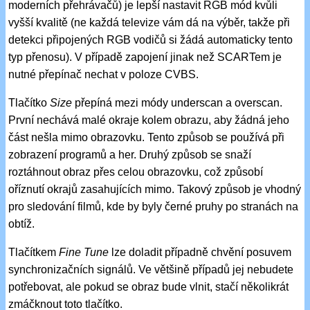
moderních přehrávačů) je lepší nastavit RGB mód kvůli
vyšší kvalitě (ne každá televize vám dá na výběr, takže při
detekci připojených RGB vodičů si žádá automaticky tento
typ přenosu). V případě zapojení jinak než SCARTem je
nutné přepínač nechat v poloze CVBS.
Tlačítko
Size
přepíná mezi módy underscan a overscan.
První nechává malé okraje kolem obrazu, aby žádná jeho
část nešla mimo obrazovku. Tento způsob se používá při
zobrazení programů a her. Druhý způsob se snaží
roztáhnout obraz přes celou obrazovku, což způsobí
oříznutí okrajů zasahujících mimo. Takový způsob je vhodný
pro sledování filmů, kde by byly černé pruhy po stranách na
obtíž.
Tlačítkem
Fine Tune
lze doladit případně chvění posuvem
synchronizačních signálů. Ve většině případů jej nebudete
potřebovat, ale pokud se obraz bude vlnit, stačí několikrát
zmáčknout toto tlačítko.