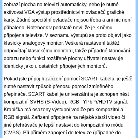
zobrazí plocha na televizi automaticky, nebo je nutné
aktivovat VGA výstup prostřednictvím ovladačů grafické
karty. Žádné speciální ovladače nejsou třeba a ani nic není
přibaleno. Notebook v podstatě neví, že je k němu
připojena televize. V seznamu výstupů se proto objeví jako
klasický analogový monitor. Veškerá nastavení taktéž
odpovídají klasickému monitoru, takže případné klonování
obrazu nebo funkci rozšířené plochy uživatel nastavuje
identicky jako u ostatních připojených monitorů.
Pokud jste připojili zařízení pomocí SCART kabelu, je ještě
nutné nastavit způsob přenosu pomocí zmíněného
přepínače. SCART kabel je univerzální a je schopen nést
kompozitní, SVHS (S-Video), RGB i YPbPr/HDTV signál.
Krabička má osazeny výstupní vodiče pro kompozitní a
RGB signál. Zařízení připojené na nějaké starší video či
jiné přehrávače je lepší nastavit do kompozitního módu
(CVBS). Při přímém zapojení do televize (případně do