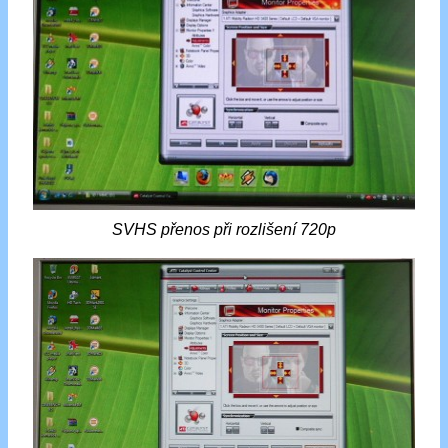
SVHS přenos při rozlišení 720p