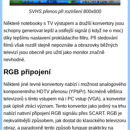
SVHS přenos při rozlišení 800x600
Některé notebooky s TV výstupem a dražší konvertory jsou
schopny generovat lepší a ostřejší signál (i když ne o moc)
díky lepšímu nastavení prokládacího filtru. Při sledování
filmů však rozdíl stejně nepoznáte a obrazovky běžných
televizí jsou obecně pro užití jako monitor značně
nevhodné.
RGB připojení
Některé jiné levné konvertory nabízí i možnost analogového
komponentního HDTV přenosu (YPbPr). Nicméně většina
televizorů s tímto vstupem má i PC vstup (VGA), a konvertor
pak úplně ztrácí význam. Tento konvertor jako jediný na trhu
nabízí nativní připojení RGB signálu přes SCART. RGB je
nejkvalitnější způsobem, jak dostat do klasického televizoru
obraz, a paradoxně tento způsob funguje prakticky na