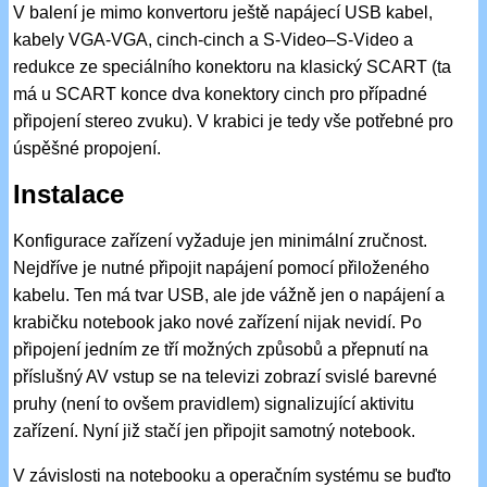
V balení je mimo konvertoru ještě napájecí USB kabel,
kabely VGA-VGA, cinch-cinch a S-Video–S-Video a
redukce ze speciálního konektoru na klasický SCART (ta
má u SCART konce dva konektory cinch pro případné
připojení stereo zvuku). V krabici je tedy vše potřebné pro
úspěšné propojení.
Instalace
Konfigurace zařízení vyžaduje jen minimální zručnost.
Nejdříve je nutné připojit napájení pomocí přiloženého
kabelu. Ten má tvar USB, ale jde vážně jen o napájení a
krabičku notebook jako nové zařízení nijak nevidí. Po
připojení jedním ze tří možných způsobů a přepnutí na
příslušný AV vstup se na televizi zobrazí svislé barevné
pruhy (není to ovšem pravidlem) signalizující aktivitu
zařízení. Nyní již stačí jen připojit samotný notebook.
V závislosti na notebooku a operačním systému se buďto