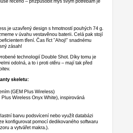
uše řečeno – přizpůsobit myš svým potřebám je
ess je uzavřený design s hmotností pouhých 74 g.
zmeme v úvahu vestavěnou baterii. Celá pak stojí
eficientem tření. Čas říct "Ahoj!" snadnému
sný zásah!
yrobené technologií Double Shot. Díky tomu je
i odolná, a to i proti otěru – mají tak před
bitev.
anty skeletu:
ením (GEM Plus Wireless)
Plus Wireless Onyx White), inspirováná
vlastní barvu podsvícení nebo využít databázi
lze konfigurovat pomocí dedikovaného softwaru
zoru a vytvářet makra.).