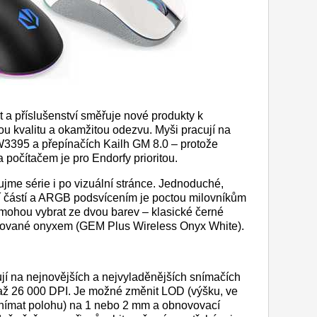
a příslušenství směřuje nové produkty k
ou kvalitu a okamžitou odezvu. Myši pracují na
3395 a přepínačích Kailh GM 8.0 – protože
počítačem je pro Endorfy prioritou.
jme série i po vizuální stránce. Jednoduché,
í částí a ARGB podsvícením je poctou milovníkům
 mohou vybrat ze dvou barev – klasické černé
irované onyxem (GEM Plus Wireless Onyx White).
í na nejnovějších a nejvyladěnějších snímačích
 až 26 000 DPI. Je možné změnit LOD (výšku, ve
snímat polohu) na 1 nebo 2 mm a obnovovací