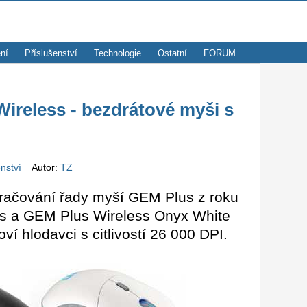
ní
Příslušenství
Technologie
Ostatní
FORUM
ireless - bezdrátové myši s
enství
Autor:
TZ
kračování řady myší GEM Plus z roku
s a GEM Plus Wireless Onyx White
oví hlodavci s citlivostí 26 000 DPI.