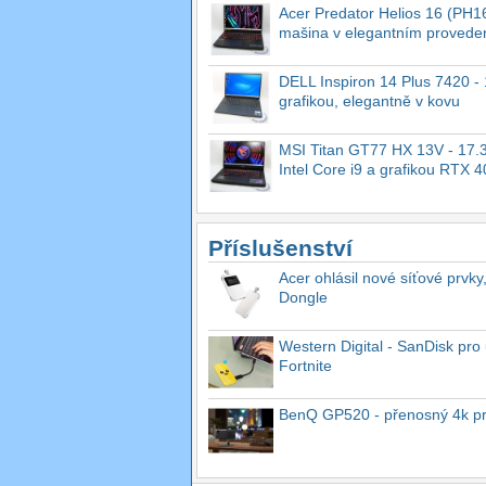
Acer Predator Helios 16 (PH16
mašina v elegantním provede
DELL Inspiron 14 Plus 7420 - 1
grafikou, elegantně v kovu
MSI Titan GT77 HX 13V - 17.3
Intel Core i9 a grafikou RTX 
Příslušenství
Acer ohlásil nové síťové prvky
Dongle
Western Digital - SanDisk pro 
Fortnite
BenQ GP520 - přenosný 4k proj