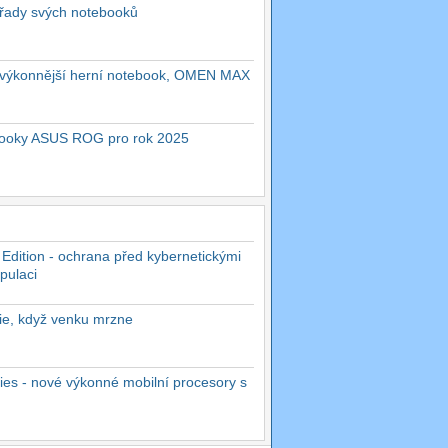
 řady svých notebooků
ejvýkonnější herní notebook, OMEN MAX
ebooky ASUS ROG pro rok 2025
 Edition - ochrana před kybernetickými
pulaci
rie, když venku mrzne
es - nové výkonné mobilní procesory s