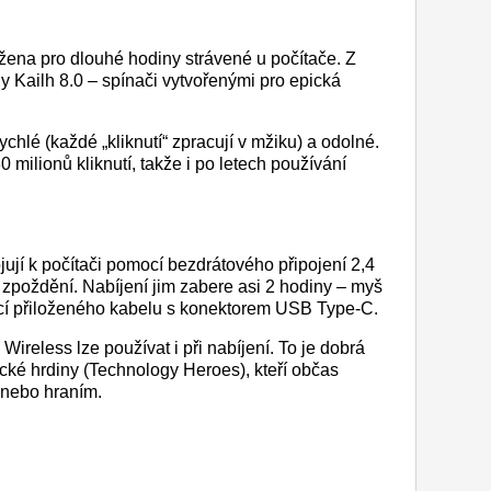
ena pro dlouhé hodiny strávené u počítače. Z
 Kailh 8.0 – spínači vytvořenými pro epická
chlé (každé „kliknutí“ zpracují v mžiku) a odolné.
 milionů kliknutí, takže i po letech používání
ují k počítači pomocí bezdrátového připojení 2,4
 zpoždění. Nabíjení jim zabere asi 2 hodiny – myš
cí přiloženého kabelu s konektorem USB Type-C.
Wireless lze používat i při nabíjení. To je dobrá
cké hrdiny (Technology Heroes), kteří občas
 nebo hraním.