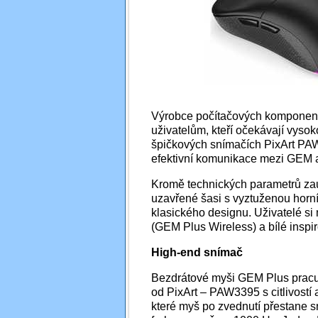
Výrobce počítačových komponent 
uživatelům, kteří očekávají vysok
špičkových snímačích PixArt PAW
efektivní komunikace mezi GEM a 
Kromě technických parametrů zau
uzavřené šasi s vyztuženou horn
klasického designu. Uživatelé si
(GEM Plus Wireless) a bílé insp
High-end snímač
Bezdrátové myši GEM Plus pracuj
od PixArt – PAW3395 s citlivostí
které myš po zvednutí přestane 