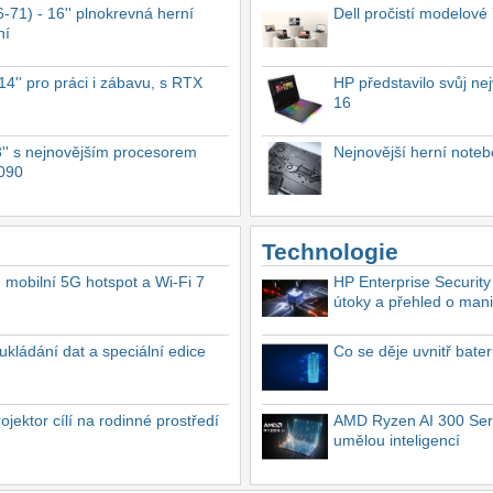
-71) - 16'' plnokrevná herní
Dell pročistí modelové
ní
4'' pro práci i zábavu, s RTX
HP představilo svůj n
16
'' s nejnovějším procesorem
Nejnovější herní not
4090
Technologie
, mobilní 5G hotspot a Wi-Fi 7
HP Enterprise Security
útoky a přehled o mani
ukládání dat a speciální edice
Co se děje uvnitř bate
ektor cílí na rodinné prostředí
AMD Ryzen AI 300 Seri
umělou inteligencí