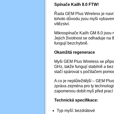
Spínače Kailh 8.0 FTW!
Řada GEM Plus Wireless je navrž
tohoto důvodu jsou myši vybaveny
vítězství.
Mikrospínače Kailh GM 8.0 jsou ry
Jejich životnost se odhaduje na 80
fungují bezchybně.
Okamžitá regenerace
Myši GEM Plus Wireless se připoj
GHz, takže fungují stabilně a bez
stačí spárovat s počítačem pomo
A co je nejdůležitější – GEM Plus 
zpráva zejména pro ty technologi
zapomenou dobít myš před prací
Technická specifikace:
Typ myší: bezdrátové