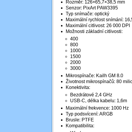
Rozměr: 126×65,7×38,5 mm
Senzor: PixArt PAW3395
Typ snímače: optický
Maximální rychlost snímání: 16
Maximální citlivost: 26 000 DPI
Možnosti základní citlivosti:
400
800
1000
1500
2000
3000
Mikrospínače: Kailh GM 8.0
Životnost mikrospínačů: 80 milio
Konektivita:
Bezdrátové 2,4 GHz
USB-C, délka kabelu: 1,6m
Maximální frekvence: 1000 Hz
Typ podsvícení: ARGB
Brusle: PTFE
Kompatibilita: