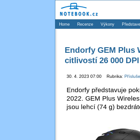
Home
Recenze
Výkony
Představe
Endorfy GEM Plus W
citlivostí 26 000 DPI
30. 4. 2023 07:00 Rubrika:
Přísluš
Endorfy představuje po
2022. GEM Plus Wireles
jsou lehcí (74 g) bezdrát