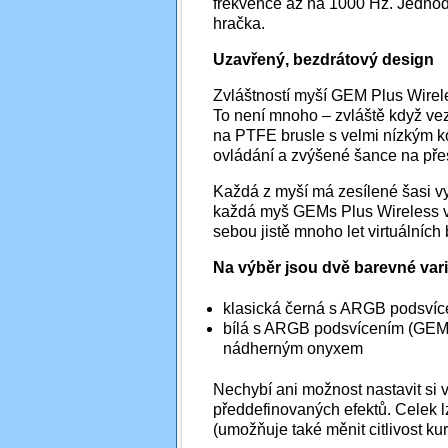
frekvence až na 1000 Hz. Jednod
hračka.
Uzavřený, bezdrátový design
Zvláštností myší GEM Plus Wirel
To není mnoho – zvláště když ve
na PTFE brusle s velmi nízkým ko
ovládání a zvýšené šance na pře
Každá z myší má zesílené šasi v
každá myš GEMs Plus Wireless velm
sebou jistě mnoho let virtuálních 
Na výběr jsou dvě barevné vari
klasická černá s ARGB podsvíc
bílá s ARGB podsvícením (GEM 
nádherným onyxem
Nechybí ani možnost nastavit si 
předdefinovaných efektů. Celek 
(umožňuje také měnit citlivost kur