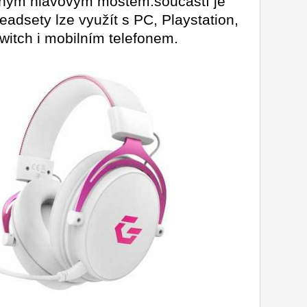
aným hlavovým mostem.součástí je
adsety lze využít s PC, Playstation,
witch i mobilním telefonem.