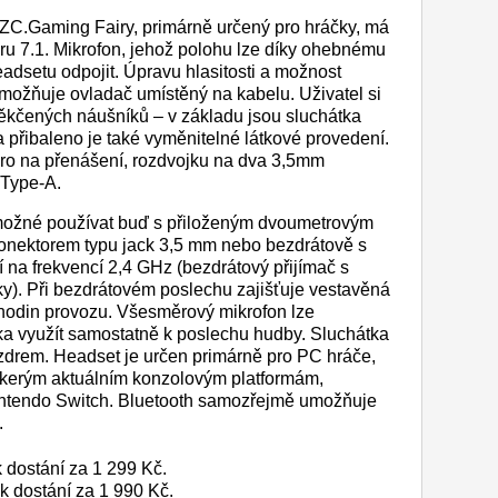
CZC.Gaming Fairy, primárně určený pro hráčky, má
oru 7.1. Mikrofon, jehož polohu lze díky ohebnému
adsetu odpojit. Úpravu hlasitosti a možnost
možňuje ovladač umístěný na kabelu. Uživatel si
ěkčených náušníků – v základu jsou sluchátka
přibaleno je také vyměnitelné látkové provedení.
ro na přenášení, rozdvojku na dva 3,5mm
 Type-A.
ožné používat buď s přiloženým dvoumetrovým
nektorem typu jack 3,5 mm nebo bezdrátově s
ní na frekvencí 2,4 GHz (bezdrátový přijímač s
y). Při bezdrátovém poslechu zajišťuje vestavěná
0 hodin provozu. Všesměrový mikrofon lze
ka využít samostatně k poslechu hudby. Sluchátka
drem. Headset je určen primárně pro PC hráče,
veškerým aktuálním konzolovým platformám,
intendo Switch. Bluetooth samozřejmě umožňuje
.
dostání za 1 299 Kč.
 dostání za 1 990 Kč.