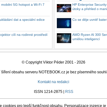
, mobilní 5G hotspot a Wi-Fi 7
HP Enterprise Security
útoky a přehled o mani
ukládání dat a speciální edice
Co se děje uvnitř bate
ektor cílí na rodinné prostředí
AMD Ryzen AI 300 Seri
umělou inteligencí
© Copyright Viktor Péder 2001 - 2026
ší šíření obsahu serveru NOTEBOOK.cz je bez písemného souhl
Kontakt na redakci
ISSN 1214-2875 |
RSS
 cookies pro lepší funkčnost obsahu. Personalizace inzerce je