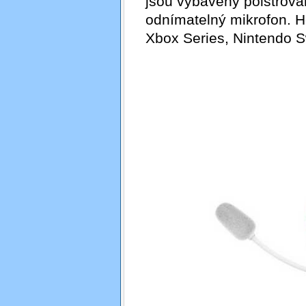
jsou vybaveny polstrov
odnímatelný mikrofon. He
Xbox Series, Nintendo S