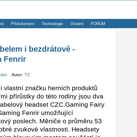
ní
Příslušenství
Technologie
Ostatní
FORUM
belem i bezdrátově -
 Fenrir
nství
Autor:
TZ
 vlastní značku herních produktů
i přírůstky do této rodiny jsou dva
 kabelový headset CZC.Gaming Fairy
Gaming Fenrir umožňující
átový poslech. Měniče o průměru 53
obré zvukové vlastnosti. Headsety