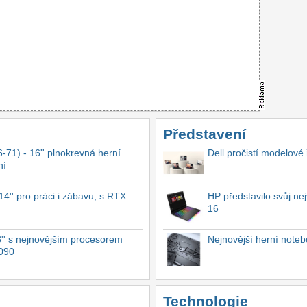
Představení
-71) - 16'' plnokrevná herní
Dell pročistí modelové
ní
4'' pro práci i zábavu, s RTX
HP představilo svůj n
16
'' s nejnovějším procesorem
Nejnovější herní not
4090
Technologie