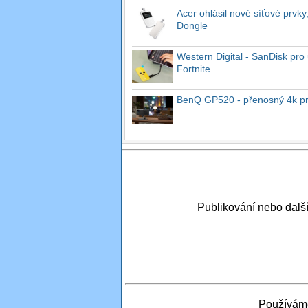
Acer ohlásil nové síťové prvky
Dongle
Western Digital - SanDisk pro 
Fortnite
BenQ GP520 - přenosný 4k proj
Publikování nebo dal
Používáme