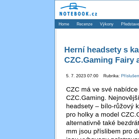
Home
Recenze
Výkony
Představe
Herní headsety s ka
CZC.Gaming Fairy a
5. 7. 2023 07:00 Rubrika:
Přísluše
CZC má ve své nabídce i
CZC.Gaming. Nejnovějším
headsety – bílo-růžový
pro holky a model CZC.
alternativně také bezdr
mm jsou příslibem pro d