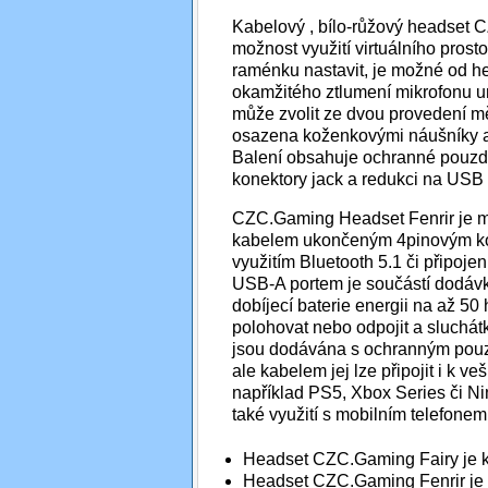
Kabelový , bílo-růžový headset 
možnost využití virtuálního prost
raménku nastavit, je možné od he
okamžitého ztlumení mikrofonu u
může zvolit ze dvou provedení m
osazena koženkovými náušníky a 
Balení obsahuje ochranné pouzd
konektory jack a redukci na USB
CZC.Gaming Headset Fenrir je m
kabelem ukončeným 4pinovým ko
využitím Bluetooth 5.1 či připoje
USB-A portem je součástí dodávk
dobíjecí baterie energii na až 5
polohovat nebo odpojit a sluchát
jsou dodávána s ochranným pouz
ale kabelem jej lze připojit i k 
například PS5, Xbox Series či N
také využití s mobilním telefonem
Headset CZC.Gaming Fairy je k 
Headset CZC.Gaming Fenrir je k