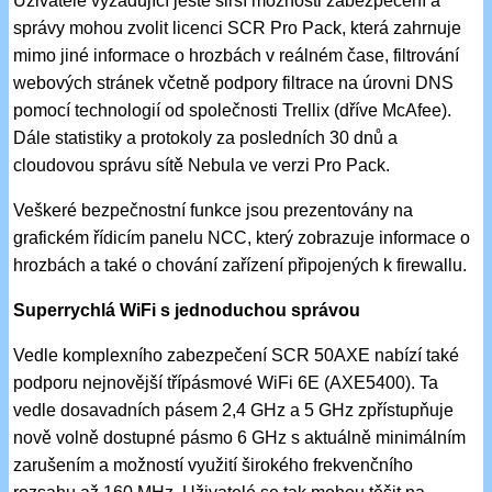
Uživatelé vyžadující ještě širší možnosti zabezpečení a
správy mohou zvolit licenci SCR Pro Pack, která zahrnuje
mimo jiné informace o hrozbách v reálném čase, filtrování
webových stránek včetně podpory filtrace na úrovni DNS
pomocí technologií od společnosti Trellix (dříve McAfee).
Dále statistiky a protokoly za posledních 30 dnů a
cloudovou správu sítě Nebula ve verzi Pro Pack.
Veškeré bezpečnostní funkce jsou prezentovány na
grafickém řídicím panelu NCC, který zobrazuje informace o
hrozbách a také o chování zařízení připojených k firewallu.
Superrychlá WiFi s jednoduchou správou
Vedle komplexního zabezpečení SCR 50AXE nabízí také
podporu nejnovější třípásmové WiFi 6E (AXE5400). Ta
vedle dosavadních pásem 2,4 GHz a 5 GHz zpřístupňuje
nově volně dostupné pásmo 6 GHz s aktuálně minimálním
zarušením a možností využití širokého frekvenčního