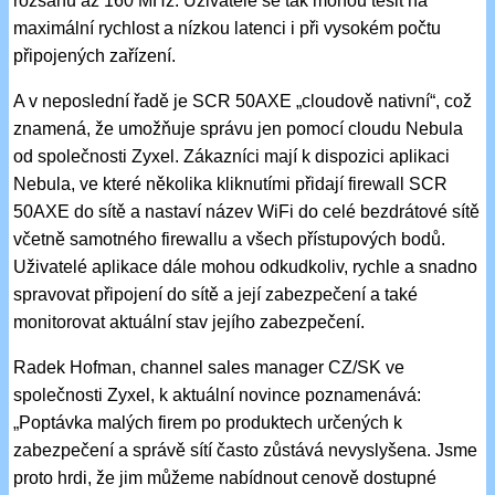
rozsahu až 160 MHz. Uživatelé se tak mohou těšit na
maximální rychlost a nízkou latenci i při vysokém počtu
připojených zařízení.
A v neposlední řadě je SCR 50AXE „cloudově nativní“, což
znamená, že umožňuje správu jen pomocí cloudu Nebula
od společnosti Zyxel. Zákazníci mají k dispozici aplikaci
Nebula, ve které několika kliknutími přidají firewall SCR
50AXE do sítě a nastaví název WiFi do celé bezdrátové sítě
včetně samotného firewallu a všech přístupových bodů.
Uživatelé aplikace dále mohou odkudkoliv, rychle a snadno
spravovat připojení do sítě a její zabezpečení a také
monitorovat aktuální stav jejího zabezpečení.
Radek Hofman, channel sales manager CZ/SK ve
společnosti Zyxel, k aktuální novince poznamenává:
„Poptávka malých firem po produktech určených k
zabezpečení a správě sítí často zůstává nevyslyšena. Jsme
proto hrdi, že jim můžeme nabídnout cenově dostupné