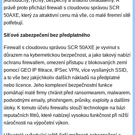
jednoduchý, rychlý, bezpečný a snadno ovladatelný. A
právě proto přichází firewall s cloudovou správou SCR
50AXE, který za atraktivní cenu má vše, co malé firemní sítě
potřebují.
Síťové zabezpečení bez předplatného
Firewall s cloudovou správou SCR 50AXE je vyvinut s
důrazem na kybernetickou bezpečnost, a jako takový nabízí
ochranu firewallem, omezení přístupu z blokovaných zemí
pomocí GEO IP filtrace, IPSec VPN, více vysílaných SSID,
a to vše bez jakýchkoliv dalších nákladů na předplatné
nebo licence. Jeho komplexní bezpečnostní funkce
pomáhají malé firmy chránit před ransomwarem, malwarem,
podvodnými emaily, phishingem, průniky, exploity a dalšími
útoky. K tomuto účelu firewallu slouží technologie na bázi
reputačních filtrů, které nabízejí vysokou funkčnost při nižší
náročnosti na výpočetní výkon.