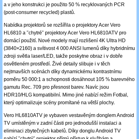
a v jeho konstrukci je použito 50 % recyklovaných PCR
(post-consumer recycled) plastů.
Nabídka projektorů se rozšířila o projektory Acer Vero
HL6810 a "chytré" projektory Acer Vero HL6810ATV pro
domácí použití. Nové modely mají rozlišení 4K Ultra HD
(3840×2160) a svítivost 4 000 ANSI lumenů díky hybridnímu
zdroji světla laser/LED, takže poskytne obraz i v dobře
osvětleném prostředí. Živé detaily slibuje i v těch
nejtmavších scénách díky dynamickému kontrastnímu
poměru 50 000:1 a schopnosti dosáhnout 105 % barevného
gamutu Rec. 709 pro přesnost barev. Navíc jsou
HDR10/HLG kompatibilní. Mimo jiné nabízí režim Fotbal,
který optimalizuje scény promítané na větší plochy.
Vero HL6810ATV je vybaven vestavěným donglem Android
TV umístěným v zadní části pro jednodušší instalaci a
eliminaci zbytečných kabelů. Díky donglu Android TV
nabízí "chytrý" projektor přímý přístup k službám a