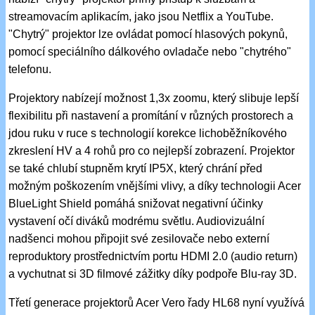
streamovacím aplikacím, jako jsou Netflix a YouTube.
"Chytrý" projektor lze ovládat pomocí hlasových pokynů,
pomocí speciálního dálkového ovladače nebo "chytrého"
telefonu.
Projektory nabízejí možnost 1,3x zoomu, který slibuje lepší
flexibilitu při nastavení a promítání v různých prostorech a
jdou ruku v ruce s technologií korekce lichoběžníkového
zkreslení HV a 4 rohů pro co nejlepší zobrazení. Projektor
se také chlubí stupněm krytí IP5X, který chrání před
možným poškozením vnějšími vlivy, a díky technologii Acer
BlueLight Shield pomáhá snižovat negativní účinky
vystavení očí diváků modrému světlu. Audiovizuální
nadšenci mohou připojit své zesilovače nebo externí
reproduktory prostřednictvím portu HDMI 2.0 (audio return)
a vychutnat si 3D filmové zážitky díky podpoře Blu-ray 3D.
Třetí generace projektorů Acer Vero řady HL68 nyní využívá