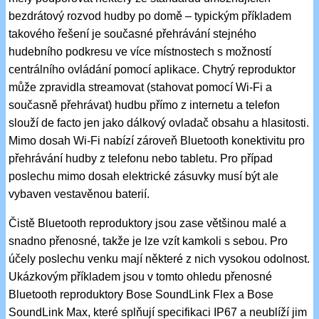
bezdrátový rozvod hudby po domě – typickým příkladem
takového řešení je současné přehrávání stejného
hudebního podkresu ve více místnostech s možností
centrálního ovládání pomocí aplikace. Chytrý reproduktor
může zpravidla streamovat (stahovat pomocí Wi-Fi a
současně přehrávat) hudbu přímo z internetu a telefon
slouží de facto jen jako dálkový ovladač obsahu a hlasitosti.
Mimo dosah Wi-Fi nabízí zároveň Bluetooth konektivitu pro
přehrávání hudby z telefonu nebo tabletu. Pro případ
poslechu mimo dosah elektrické zásuvky musí být ale
vybaven vestavěnou baterií.
Čistě Bluetooth reproduktory jsou zase většinou malé a
snadno přenosné, takže je lze vzít kamkoli s sebou. Pro
účely poslechu venku mají některé z nich vysokou odolnost.
Ukázkovým příkladem jsou v tomto ohledu přenosné
Bluetooth reproduktory Bose SoundLink Flex a Bose
SoundLink Max, které splňují specifikaci IP67 a neublíží jim