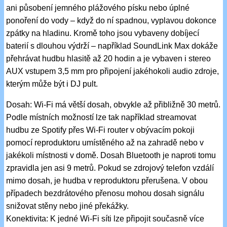
ani působení jemného plážového písku nebo úplné
ponoření do vody – když do ní spadnou, vyplavou dokonce
zpátky na hladinu. Kromě toho jsou vybaveny dobíjecí
baterií s dlouhou výdrží – například SoundLink Max dokáže
přehrávat hudbu hlasitě až 20 hodin a je vybaven i stereo
AUX vstupem 3,5 mm pro připojení jakéhokoli audio zdroje,
kterým může být i DJ pult.
Dosah: Wi-Fi má větší dosah, obvykle až přibližně 30 metrů.
Podle místních možností lze tak například streamovat
hudbu ze Spotify přes Wi-Fi router v obývacím pokoji
pomocí reproduktoru umístěného až na zahradě nebo v
jakékoli místnosti v domě. Dosah Bluetooth je naproti tomu
zpravidla jen asi 9 metrů. Pokud se zdrojový telefon vzdálí
mimo dosah, je hudba v reproduktoru přerušena. V obou
případech bezdrátového přenosu mohou dosah signálu
snižovat stěny nebo jiné překážky.
Konektivita: K jedné Wi-Fi síti lze připojit současně více