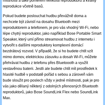
místnosti a také poměrem velikosti reproduktoru a kvality
reprodukce včetně basů.
Pokud budete poslouchat hudbu převážně doma a
nechcete být závislí na dosahu Bluetooth mezi
reproduktorem a telefonem, je pro vás vhodný Wi-Fi, nebo
lépe chytrý reproduktor, jako například Bose Portable Smart
Speaker, který umí přímo streamovat hudbu z internetu i
vytvořit s dalšími reproduktory komplexní domácí
bezdrátový rozvod. V případě, že si ho budete chtít vzít
mimo domov, elektrickou zásuvku a dosah Wi-Fi, můžete
přehrávat hudbu z telefonu přes Bluetoooth a využít
vestavěnou baterii. Jestli ale budete chtít mít prostředek k
hlasité hudbě v podstatě pořád s sebou a zároveň vám
bude sloužit pro poslech vždy v jedné místnosti, pak je pro
vás jako dělaný některý z odolných přenosných Bluetooth
reproduktorů, jako Bose SoundLink Flex nebo SoundLink
Max.