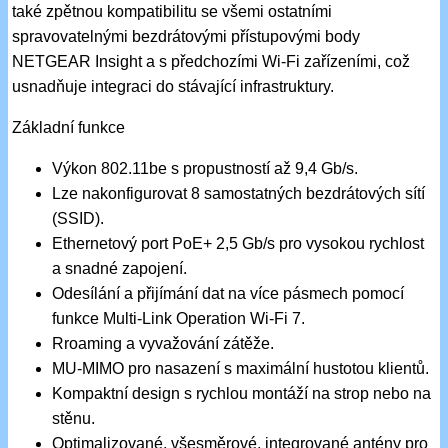
také zpětnou kompatibilitu se všemi ostatními
spravovatelnými bezdrátovými přístupovými body
NETGEAR Insight a s předchozími Wi-Fi zařízeními, což
usnadňuje integraci do stávající infrastruktury.
Základní funkce
Výkon 802.11be s propustností až 9,4 Gb/s.
Lze nakonfigurovat 8 samostatných bezdrátových sítí
(SSID).
Ethernetový port PoE+ 2,5 Gb/s pro vysokou rychlost
a snadné zapojení.
Odesílání a přijímání dat na více pásmech pomocí
funkce Multi-Link Operation Wi-Fi 7.
Rroaming a vyvažování zátěže.
MU-MIMO pro nasazení s maximální hustotou klientů.
Kompaktní design s rychlou montáží na strop nebo na
stěnu.
Optimalizované, všesměrové, integrované antény pro