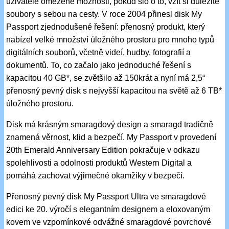
uživatelé omezené možnosti, pokud šlo o to, vzít si důležité
soubory s sebou na cesty. V roce 2004 přinesl disk My
Passport zjednodušené řešení: přenosný produkt, který
nabízel velké množství úložného prostoru pro mnoho typů
digitálních souborů, včetně videí, hudby, fotografií a
dokumentů. To, co začalo jako jednoduché řešení s
kapacitou 40 GB*, se zvětšilo až 150krát a nyní má 2,5“
přenosný pevný disk s nejvyšší kapacitou na světě až 6 TB*
úložného prostoru.
Disk má krásným smaragdový design a smaragd tradičně
znamená věrnost, klid a bezpečí. My Passport v provedení
20th Emerald Anniversary Edition pokračuje v odkazu
spolehlivosti a odolnosti produktů Western Digital a
pomáhá zachovat výjimečné okamžiky v bezpečí.
Přenosný pevný disk My Passport Ultra ve smaragdové
edici ke 20. výročí s elegantním designem a eloxovaným
kovem ve vzpomínkové odvážné smaragdové povrchové