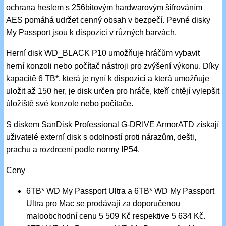
ochrana heslem s 256bitovým hardwarovým šifrováním
AES pomáhá udržet cenný obsah v bezpečí. Pevné disky
My Passport jsou k dispozici v různých barvách.
Herní disk WD_BLACK P10 umožňuje hráčům vybavit
herní konzoli nebo počítač nástroji pro zvýšení výkonu. Díky
kapacitě 6 TB*, která je nyní k dispozici a která umožňuje
uložit až 150 her, je disk určen pro hráče, kteří chtějí vylepšit
úložiště své konzole nebo počítače.
S diskem SanDisk Professional G-DRIVE ArmorATD získají
uživatelé externí disk s odolností proti nárazům, dešti,
prachu a rozdrcení podle normy IP54.
Ceny
6TB* WD My Passport Ultra a 6TB* WD My Passport
Ultra pro Mac se prodávají za doporučenou
maloobchodní cenu 5 509 Kč respektive 5 634 Kč.