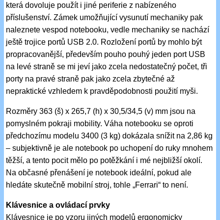
která dovoluje použít i jiné periferie z nabízeného
příslušenství. Zámek umožňující vysunutí mechaniky pak
naleznete vespod notebooku, vedle mechaniky se nachází
ještě trojice portů USB 2.0. Rozložení portů by mohlo být
propracovanější, především pouho pouhý jeden port USB
na levé straně se mi jeví jako zcela nedostatečný počet, tři
porty na pravé straně pak jako zcela zbytečné až
nepraktické vzhledem k pravděpodobnosti použití myši.
Rozměry 363 (š) x 265,7 (h) x 30,5/34,5 (v) mm jsou na
pomyslném pokraji mobility. Váha notebooku se oproti
předchozímu modelu 3400 (3 kg) dokázala snížit na 2,86 kg
– subjektivně je ale notebook po uchopení do ruky mnohem
těžší, a tento pocit mělo po potěžkání i mé nejbližší okolí.
Na občasné přenášení je notebook ideální, pokud ale
hledáte skutečně mobilní stroj, tohle „Ferrari“ to není.
Klávesnice a ovládací prvky
Klávesnice je po vzoru jiných modelů ergonomicky