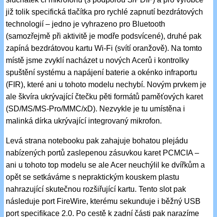
již tolik specifická tlačítka pro rychlé zapnutí bezdrátových
technologií – jedno je vyhrazeno pro Bluetooth
(samozřejmě při aktivitě je modře podsvícené), druhé pak
zapíná bezdrátovou kartu Wi-Fi (svítí oranžově). Na tomto
místě jsme zvyklí nacházet u nových Acerů i kontrolky
spuštění systému a napájení baterie a okénko infraportu
(FIR), které ani u tohoto modelu nechybí. Novým prvkem je
ale škvíra ukrývající čtečku pěti formátů paměťových karet
(SD/MS/MS-Pro/MMC/xD). Nezvykle je tu umístěna i
malinká dírka ukrývající integrovaný mikrofon.
Levá strana notebooku pak zahajuje bohatou plejádu
nabízených portů zaslepenou zásuvkou karet PCMCIA –
ani u tohoto top modelu se ale Acer neuchýlil ke dvířkům a
opět se setkáváme s nepraktickým kouskem plastu
nahrazující skutečnou rozšiřující kartu. Tento slot pak
následuje port FireWire, kterému sekunduje i běžný USB
port specifikace 2.0. Po cestě k zadní části pak narazíme