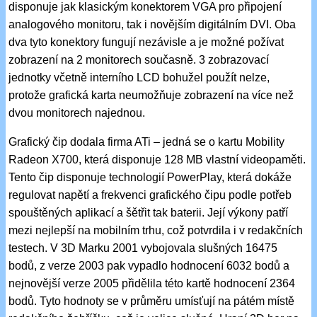
disponuje jak klasickým konektorem VGA pro připojení
analogového monitoru, tak i novějším digitálním DVI. Oba
dva tyto konektory fungují nezávisle a je možné požívat
zobrazení na 2 monitorech současně. 3 zobrazovací
jednotky včetně interního LCD bohužel použít nelze,
protože grafická karta neumožňuje zobrazení na více než
dvou monitorech najednou.
Grafický čip dodala firma ATi – jedná se o kartu Mobility
Radeon X700, která disponuje 128 MB vlastní videopaměti.
Tento čip disponuje technologií PowerPlay, která dokáže
regulovat napětí a frekvenci grafického čipu podle potřeb
spouštěných aplikací a šětřit tak baterii. Její výkony patří
mezi nejlepší na mobilním trhu, což potvrdila i v redakčních
testech. V 3D Marku 2001 vybojovala slušných 16475
bodů, z verze 2003 pak vypadlo hodnocení 6032 bodů a
nejnovější verze 2005 přidělila této kartě hodnocení 2364
bodů. Tyto hodnoty se v průměru umísťují na pátém místě