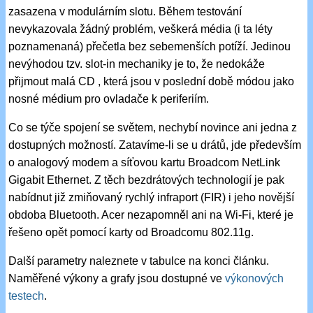
zasazena v modulárním slotu. Během testování
nevykazovala žádný problém, veškerá média (i ta léty
poznamenaná) přečetla bez sebemenších potíží. Jedinou
nevýhodou tzv. slot-in mechaniky je to, že nedokáže
přijmout malá CD , která jsou v poslední době módou jako
nosné médium pro ovladače k periferiím.
Co se týče spojení se světem, nechybí novince ani jedna z
dostupných možností. Zatavíme-li se u drátů, jde především
o analogový modem a síťovou kartu Broadcom NetLink
Gigabit Ethernet. Z těch bezdrátových technologií je pak
nabídnut již zmiňovaný rychlý infraport (FIR) i jeho novější
obdoba Bluetooth. Acer nezapomněl ani na Wi-Fi, které je
řešeno opět pomocí karty od Broadcomu 802.11g.
Další parametry naleznete v tabulce na konci článku.
Naměřené výkony a grafy jsou dostupné ve
výkonových
testech
.