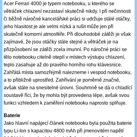
Acer Ferrari 4000 je typem notebooku, u kterého se
větráček chlazení nezastaví skutečně nikdy. I při nečinnosti
či běžně náročné kancelářské práci si udržuje stálé otáčky,
jeho hlasitost je ale velmi nízká a rušit může jen při
skutečně komorní atmosféře. Při dlouhodobé zátěži je však
zajímavé, že jsou otáčky stále stejné a větráček je na
přizpůsobení se zátěži zcela imunní. Po náročné práci se
tělo notebooku citelně oteplí v místech výstupu chlazení,
teplo zasahuje až do pravého horního rohu klávesnice.
Zahřátá místa samozřejmě nalezneme i vespod notebooku,
a to přibližně uprostřed. Zahřívání je poměrně značné,
avšak stále na snesitelné úrovni. Souhrnně se dá o chladící
soustavě říci, že by mohla být provedena lépe, avšak svou
funkci vzhledem k zaměření notebooku naprosto splňuje.
Baterie
Jako hlavní napájecí článek notebooku byla použita baterie
typu Li-Ion s kapacitou 4800 mAh při jmenovitém napětí