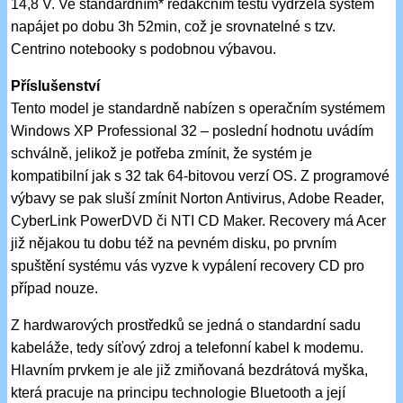
14,8 V. Ve standardním* redakčním testu vydržela systém
napájet po dobu 3h 52min, což je srovnatelné s tzv.
Centrino notebooky s podobnou výbavou.
Příslušenství
Tento model je standardně nabízen s operačním systémem
Windows XP Professional 32 – poslední hodnotu uvádím
schválně, jelikož je potřeba zmínit, že systém je
kompatibilní jak s 32 tak 64-bitovou verzí OS. Z programové
výbavy se pak sluší zmínit Norton Antivirus, Adobe Reader,
CyberLink PowerDVD či NTI CD Maker. Recovery má Acer
již nějakou tu dobu též na pevném disku, po prvním
spuštění systému vás vyzve k vypálení recovery CD pro
případ nouze.
Z hardwarových prostředků se jedná o standardní sadu
kabeláže, tedy síťový zdroj a telefonní kabel k modemu.
Hlavním prvkem je ale již zmiňovaná bezdrátová myška,
která pracuje na principu technologie Bluetooth a její