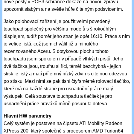
nové pošty v POP3 schránce dokáže na novou zprávu
upozornit slabým a na světle hůře čitelným podsvícením.
Jako polohovací zařízení je použit velmi povedený
touchpad společný pro většinu modelů s širokoúhlým
displejem, tudíž poměr jeho stran je opět 16:10. Práce s ním
je velice jistá, což jsem chválil již u minulého
recenzovaného Aceru. S dotykovou plochu tohoto
touchpadu jsem spokojen i v případě vlhkých prstů. Jeho
dvě tlačítka jsou, troufnu si říci, téměř bezchybná - jejich
stisk je jistý a mají příjemný nízký zdvih s citelnou odezvou
po stisku. Mezi nimi se pak tísní čtyřsměrné rolovací tlačítko,
které má na každé straně pro usnadnění práce malý
výstupek. Celá soustava touchpadu a tlačítek je pro
usnadnění práce praváků mírně posunuta doleva.
Hlavní HW parametry
Celý systém je postaven na čipsetu ATI Mobility Radeon
XPress 200, který společně s procesorem AMD Turion64