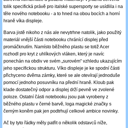
tolik specifická právě pro italské supersporty se usídlila i na
těle nového notebooku - a to hned na obou bocích a horní
hraně víka displeje.
Barva jistě nikoho z nás ale nevytrhne natolik, jako použitý
materiál vnější části notebooku chránící displej před
promáčknutím. Namísto běžného plastu se totiž Acer
rozhodl pro kryt z uhlíkových vláken, který je navíc
ponechán na obdiv ve svém „surovém“ vzhledu ukazujícím
jeho specifickou strukturu. Víko displeje je ke spodní části
přichyceno dvěma zámky, které se ale otevírají jednoduše
pomocí jednoho posuvníku na přední hraně. Kloub pak
klade dostatečný odpor a displej drží pevně ve zvolené
poloze. Ostatní části notebooku jsou pak vyrobeny z
běžného plastu v černé barvě, loga magické značky s
černým koněm pak jen podtrhují celkové ambice novinky.
Ač by tyto řádky měly patřit o několik odstavců níže,