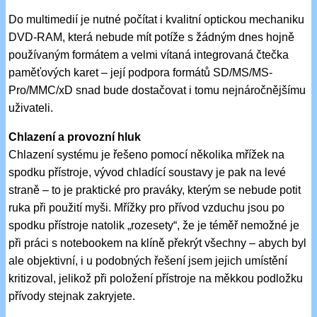
Do multimedií je nutné počítat i kvalitní optickou mechaniku
DVD-RAM, která nebude mít potíže s žádným dnes hojně
používaným formátem a velmi vítaná integrovaná čtečka
paměťových karet – její podpora formátů SD/MS/MS-
Pro/MMC/xD snad bude dostačovat i tomu nejnáročnějšímu
uživateli.
Chlazení a provozní hluk
Chlazení systému je řešeno pomocí několika mřížek na
spodku přístroje, vývod chladící soustavy je pak na levé
straně – to je praktické pro praváky, kterým se nebude potit
ruka při použití myši. Mřížky pro přívod vzduchu jsou po
spodku přístroje natolik „rozesety“, že je téměř nemožné je
při práci s notebookem na klíně překrýt všechny – abych byl
ale objektivní, i u podobných řešení jsem jejich umístění
kritizoval, jelikož při položení přístroje na měkkou podložku
přívody stejnak zakryjete.