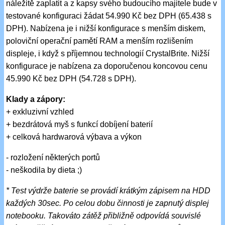
náležitě zaplatit a z kapsy svého budoucího majitele bude v
testované konfiguraci žádat 54.990 Kč bez DPH (65.438 s
DPH). Nabízena je i nižší konfigurace s menším diskem,
poloviční operační pamětí RAM a menším rozlišením
displeje, i když s příjemnou technologií CrystalBrite. Nižší
konfigurace je nabízena za doporučenou koncovou cenu
45.990 Kč bez DPH (54.728 s DPH).
Klady a zápory:
+ exkluzivní vzhled
+ bezdrátová myš s funkcí dobíjení baterií
+ celková hardwarová výbava a výkon
- rozložení některých portů
- neškodila by dieta ;)
* Test výdrže baterie se provádí krátkým zápisem na HDD
každých 30sec. Po celou dobu činnosti je zapnutý displej
notebooku. Takováto zátěž přibližně odpovídá souvislé