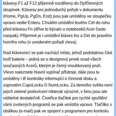
klávesy F1 až F12 příjemně rozděleny do čtyřčlenných
skupinek. Klávesy pro jednoduchý pohyb v dokumentu
(Home, PgUp, PgDn, End) jsou pak umístěny ve sloupečku
vpravo vedle Enteru. Chválím umístění levého Ctrl do rohu
před klávesu Fn (dříve to bývalo u notebooků Acer často
naopak). Příjemné je i umístění kláves Ins a Del do pravého
horního rohu (v uvedeném pořadí zleva).
Nad klávesnicí se pak nachází místo, jehož podstatnou část
tvoří baterie – jedná se o designový prvek snad všech
současných Acerů, kterým je černý vroubkovaný pruh.
Vlevo naleznete hlavní vypínač přístroje, dále jsou tu
umístěny i tři kontrolky informující o činnosti disku a
zapnutém CapsLocku či NumLocku. Za denního světla není
jejich zelené podsvícení nikterak výrazné, v šeru jsou ale
viditelné dostatečně. Čtveřice tlačítek pro rychlé spuštění
vámi zvolených programů se pak umístila vpravo. Tlačítko s
obálkou (e-mail) pak ve spojení s programem pro kontrolu