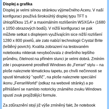
Displej a grafika
Displej je velmi silnou stránkou výjimečného Aceru. V naší
konfiguraci používá širokoúhlý displej typu TFT s
úhlopříčkou 15,4“ a maximálním rozlišením WSXGA+ (1680
x 1050 obrazových bodů). V nižší konfiguraci se pak
můžete setkat s displejem využívajícím sice nižší rozlišení
1280 x 800 pixelů, ale zato nabízí technologii Crystal Brite
(leštěný povrch). Kvalita zobrazení na testovaném
notebooku nikterak nevybočovala z dnešního lepšího
průměru, čitelnost na přímém slunci je velmi dobrá. Zmíním
zde i poupravené prostředí Windows do „Ferrari“ stylu – na
ploše naleznete tématickou tapetu, po chvíli nečinnosti se
spustí tématický "spořič", na ploše naleznete speciální
ikonu „FerrariWorld“ (odkaz na webové stránky) a po
přihlášení se namísto notoricky známého zvuku Windows
spustí zvuk projíždějící formule.
Za zdůraznění stojí již výše zmíněný fakt, že notebook