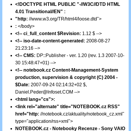
<!DOCTYPE HTML PUBLIC "-//W3C//DTD HTML
4.01 Transitional//EN" :
"http:
//www.w3.org/TR/html4/loose.dtd">
:
</body>
<!-- ci_full_content $Revision:
1.12 $ -->
<!-- iso-date-content-generated:
2008-08-27
21:23:16 -->
<!-- CMS:
DP::Publisher - ver. 1.20 (rev. 1.3 2007-10-
30 15:48:47+01) -->
<!-- notebook.cz Content-Management-System
production, supervision & copyright (C) 2004 -
$Date:
2007-09-24 02:14:32+02 $,
Daniel.Peder@Infoset.COM -->
<html lang="cs">:
<link rel="alternate" title="NOTEBOOK.cz RSS"
href="http:
//notebook.cz/aktuality/notebook_cz.xml"
type="application/rss+xml">
NOTEBOOK.cz - Notebooky Recenze - Sony VAIO