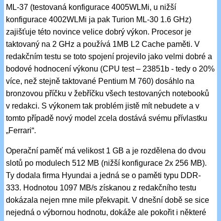
ML-37 (testovaná konfigurace 4005WLMi, u nižší
konfigurace 4002WLMi ja pak Turion ML-30 1.6 GHz)
zajišťuje této novince velice dobrý výkon. Procesor je
taktovaný na 2 GHz a používá 1MB L2 Cache paměti. V
redakčním testu se toto spojení projevilo jako velmi dobré a
bodové hodnocení výkonu (CPU test – 23851b - tedy o 20%
více, než stejně taktované Pentium M 760) dosáhlo na
bronzovou příčku v žebříčku všech testovaných notebooků
v redakci. S výkonem tak problém jistě mít nebudete a v
tomto případě nový model zcela dostává svému přívlastku
„Ferrari“.
Operační paměť má velikost 1 GB a je rozdělena do dvou
slotů po modulech 512 MB (nižší konfigurace 2x 256 MB).
Ty dodala firma Hyundai a jedná se o paměti typu DDR-
333. Hodnotou 1097 MB/s získanou z redakčního testu
dokázala nejen mne mile překvapit. V dnešní době se sice
nejedná o výbornou hodnotu, dokáže ale pokořit i některé