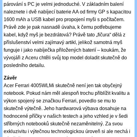
párování s PC je velmi jednoduché. V základním balení
naleznete i dvě nabíjecí baterie AA od firmy GP s kapacitou
1600 mAh a USB kabel pro propojení myši s počítačem.
Právě zde je pak nasnadě úvaha, k čemu potřebujeme
kabel, když myš je bezdrátová? Právě tato „fičura“ dělá z
příslušenství velmi zajímavý artikl, jelikož samotná myš
funguje i jako nabíječka přiložených baterií – koukám, že
vývojáři z Aceru chtěli svůj top model doladit skutečně do
posledního detailu.
Závěr
Acer Ferrari 4005WLMi skutečně není jen tak obyčejný
notebook. Pokud nám měl alespoň trochu přiblížit kvalitu a
výkon spojený se značkou Ferrari, povedlo se mu to
skutečně výtečně. Jeho hardwarová výbava dosahuje na
hodnocené příčky v našich testech a jeho vzhled je v šedi
stříbrných notebooků skutečně nezaměnitelný. Za svou
exkluzivitu i výtečnou technologickou úroveň si ale nechá i