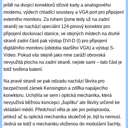
ještě na dvojicí konektorů síťové karty a analogového
modemu, výdech chladící soustavy a VGA port pro připojení
externího monitoru. Za rohem (jsme tedy už na zadní
straně) se nachází speciální 124-pinový konektor pro
připojení dockovací stanice, ve stejných místech na druhé
straně zadní části pak výstup DVI-D (!) pro připojení
digitálního monitoru (obdoba staršího VGA) a výstup S-
Video. Pokud vás stejně jako mne zaráží obrovská
nevyužitá plocha na zadní straně, nejste sami – tato část je
totiž tvořena baterií.
Na pravé straně se pak odzadu nachází škvíra pro
bezpečností zámek Kensington a zdířka napájecího
konektoru. Uchýlila se sem i optická mechanika, která
nevyužívá běžnou koncepci „šuplíku“ ale škvíry určené ke
vkládání médií. Předchozí věta je ale jen polopravda,
jelikož ač tu optická mechanika skutečně je, být tu nemusí.
Jedná se totiž o mechaniku vloženou do modulární šachty,