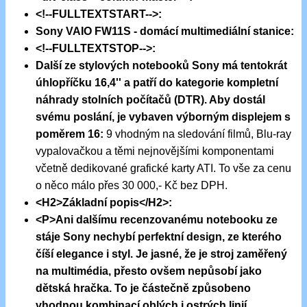
<!--FULLTEXTSTART-->:
Sony VAIO FW11S - domácí multimediální stanice:
<!--FULLTEXTSTOP-->:
Další ze stylových notebooků Sony má tentokrát
úhlopříčku 16,4'' a patří do kategorie kompletní
náhrady stolních počítačů (DTR). Aby dostál
svému poslání, je vybaven výborným displejem s
poměrem 16:
9 vhodným na sledování filmů, Blu-ray
vypalovačkou a těmi nejnovějšími komponentami
včetně dedikované grafické karty ATI. To vše za cenu
o něco málo přes 30 000,- Kč bez DPH.
<H2>Základní popis</H2>:
<P>Ani dalšímu recenzovanému notebooku ze
stáje Sony nechybí perfektní design, ze kterého
číší elegance i styl. Je jasné, že je stroj zaměřený
na multimédia, přesto ovšem nepůsobí jako
dětská hračka. To je částečně způsobeno
vhodnou kombinací oblých i ostrých linií.