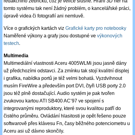
redakčního žebříčku, což je velice slušné. Hraní 3D her na
tomto systému tak není žádný problém, o kancelářské práci,
úpravě videa či fotografií ani nemluvě.
Více o grafických kartách viz
Grafické karty pro notebooky
Naměřené výkony a grafy jsou dostupné ve
výkonových
testech
.
Multimedia
Multimediální vlastnosti Aceru 4005WLMi jsou jasně dány
už předchozími odstavci. Za zmínku tak stojí kvalitní displej
i grafika, nabídka portů je též velmi bohatá. Vyzdvihnout
musím FireWire a především port DVI, čtyři USB porty 2.0
jsou též plně dostačující. Audio systém je pak tvořen
zvukovou kartou ATI SB400 AC’97 ve spojení s
integrovanými reproduktory, které svou kvalitou patří do
čistého průměru. Ovládání hlasitosti je opět řešeno pouze
softwarově přes klávesu Fn, časy běžného potenciometru u
Aceru asi už dávno skončily.