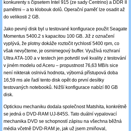
konkurenty s čipsetem Intel 915 (ze sady Centrino) a DDR II
pamětmi – a to klobouk dolů. Operační paměť lze osadit až
do velikosti 2 GB.
Jako pevný disk byl u testované konfigurace použit Seagate
Momentus 5400.2 s kapacitou 100 GB. Již z označení
vyplývá, že plotny dokáže roztočit rychlostí 5400 rpm, co
však nevyčteme, je osmimegový buffer. Využívá rozhraní
Ultra ATA-100 a v testech jen potvrdil své kvality z testování
v jiném modelu od Aceru – propustnost 76,63 MB/s sice
není nikterak oslnivá hodnota, výborná přístupová doba
16,59 ms ale řadí tento disk opět do první desítky
testovaných notebooků. Nižší konfigurace nabízí 80 GB
disk.
Optickou mechaniku dodala společnost Matshita, konkrétně
se jedná o DVD-RAM UJ-845S. Tato duální vypalovací
mechanika DVD se schopností zápisu na všechna běžná
média včetně DVD-RAM je, jak už jsem zmiňoval,