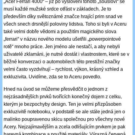
„Acer Ferrari 4000“ – již po vyslovení tohoto „sousloví“ se
musí každé mužské srdce otřást v základech. Je to
především díky světoznámé značce hrající prim snad ve
všech snech drsnější poloviny lidstva. Toho si byli v Aceru
také velmi dobře vědomi a použitím magického slova
„ferrari“ v názvu nového modelu ušetřili „powerpointové
rotě“ mnoho práce. Jen jméno ale nestačí, a aby nebyli
uživatelé zklamáni, je nutné dostát i vlastnostem, které se v
běžné konverzaci o automobilech této prestižní značky
velmi často vyzdvihují – rychlost, výkon, krásný vzhled a
exkluzivita. Uvidíme, zda se to Aceru povedlo.
Hned na úvod se můžeme přesvědčit o jednom z
nejzásadnějších prvků tvořících konečný dojem z celku,
kterým je bezpochyby design. Ten je velmi přizpůsoben
exkluzivitě notebooku, v podstatě se ale stále jedná jen o
malinko poupravenou skicu společnou pro všechny nové
Acery. Nejzajímavějším a zcela odlišujícím prvkem je pak
barevná kombinace a použité materiály. Výrazná červená