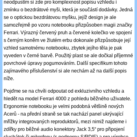
neodpustím si zde pro komplexnost popisu vzhledu i
zmínku o bezdrátové myši, která je součástí dodávky. Jedná
se o optickou bezdrátovou myšku, jejíž design je ale
samozřejmě po vzoru notebooku přizpůsoben magii značky
Ferrari. Výrazný červený pruh a červené kolečko ve spojení
s černým koněm ve žlutém erbu dokonale přizpůsobuje její
vzhled samotnému notebooku, zbytek jejího těla je pak
vyveden v černé barvě. Použitý plast se ale dočkal příjemné
povrchové úpravy pogumováním. Další specifikum tohoto
zajímavého příslušenství si ale nechám až na další popis
níže.
Pojďme se na chvíli odpoutat od exkluzivního vzhledu a
hledět na model Ferrari 4000 z pohledu běžného uživatele.
Ergonomie notebooku je velmi podobná většině nových
Acerů - na přední straně se tak nachází panel ukrývající
mřížky integrovaných reproduktorů, mezi nimiž najdeme i
zdířky pro běžné audio konektory Jack 3,5“ pro připojení
sluchátek či mikrofonu (s podporou S/PDIF) a pro výrobce