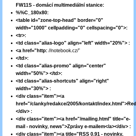
FW11S - domácí multimediální stanice:
%%C_180x80:
<table id="zone-top-head" border="0"
width="1000" cellpadding="0" cellspacing="0">:
<tr>:
<td class="alias-logo" align="left" width="20%"> :
<a href="http:
//notebook.cz/"
</td>:
<td class="alias-promo" align="center"
width="50%"> </td>:
<td class="alias-shortcuts" align="right"
width="30%"> :
<div class="item"><a
href="/clanky/redakce/2005/kontakt/index.html">Re
</div> :
<div class="item"><a href="/mailing.html" title="e-
mail - novinky, news">Zprávy e-mailem</a></div> :
<div class="item"><a title="RSS 0.91 - novinky,