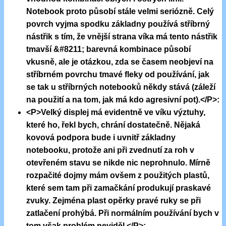
Notebook proto působí stále velmi seriózně. Celý
povrch vyjma spodku základny používá stříbrný
nástřik s tím, že vnější strana víka má tento nástřik
tmavší &#8211; barevná kombinace působí
vkusně, ale je otázkou, zda se časem neobjeví na
stříbrném povrchu tmavé fleky od používání, jak
se tak u stříbrných notebooků někdy stává (záleží
na použití a na tom, jak má kdo agresivní pot).</P>:
<P>Velký displej má evidentně ve víku výztuhy,
které ho, řekl bych, chrání dostatečně. Nějaká
kovová podpora bude i uvnitř základny
notebooku, protože ani při zvednutí za roh v
otevřeném stavu se nikde nic neprohnulo. Mírně
rozpačité dojmy mám ovšem z použitých plastů,
které sem tam při zamačkání produkují praskavé
zvuky. Zejména plast opěrky pravé ruky se při
zatlačení prohýbá. Při normálním používání bych v
tom však problém neviděl.</P>: