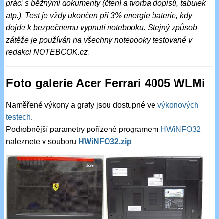
práci s běžnými dokumenty (čtení a tvorba dopisů, tabulek
atp.). Test je vždy ukončen při 3% energie baterie, kdy
dojde k bezpečnému vypnutí notebooku. Stejný způsob
zátěže je používán na všechny notebooky testované v
redakci NOTEBOOK.cz.
Foto galerie Acer Ferrari 4005 WLMi
Naměřené výkony a grafy jsou dostupné ve
výkonových
testech
.
Podrobnější parametry pořízené programem
HWiNFO32
naleznete v souboru
HWiNFO32.zip