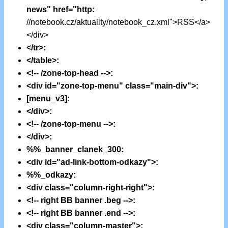
news" href="http:
//notebook.cz/aktuality/notebook_cz.xml">RSS</a>
</div>
</tr>:
</table>:
<!-- /zone-top-head -->:
<div id="zone-top-menu" class="main-div">:
[menu_v3]:
</div>:
<!-- /zone-top-menu -->:
</div>:
%%_banner_clanek_300:
<div id="ad-link-bottom-odkazy">:
%%_odkazy:
<div class="column-right-right">:
<!-- right BB banner .beg -->:
<!-- right BB banner .end -->:
<div class="column-master">: