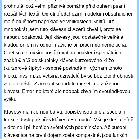
prohnutá, což velmi příznivě pomáhá při dlouhém psaní
rozsáhlých textů. Oproti předchozím modelům obsahuje jen
malé odlišnosti například ve velikostech Shiftů. Již
mnohokrát jsem tuto klávesnici Acerů chválil, proto se
nebudu opakovat. Její klávesy jsou dostatečně velké a
kladou příjemný odpor, navíc je při práci i poměrně tichá.
Opět si ale musím postěžovat na umístění speciálních
znaků € a \$ do skupinky kláves kurzorového kříže
(kurzorové šipky) - osobně postrádám i význam tohoto
kroku, myslím, že většina uživatelů by se bez této drobnosti
zcela obešla. Zvyknout si budete muset i na zúženou
klávesu Enter, na které ale naopak chválím dvouřádkovou
výšku.
Klávesy mají černou barvu, popisky jsou bílé a speciální
funkce dostupné přes klávesu Fn modré. Vše je dostatečně
viditelné i při horších světelných podmínkách. Ač působí
klávesnice na první dojem zcela kompaktně, jsou funkční