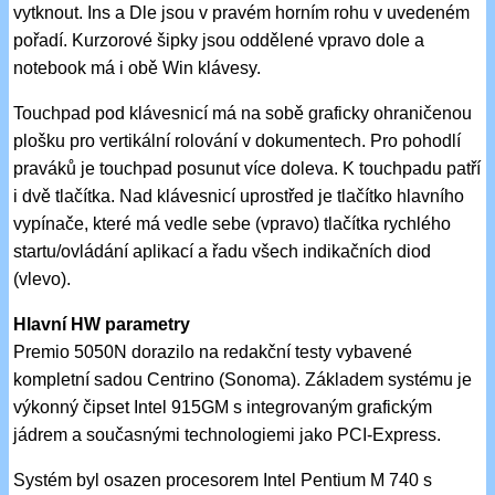
vytknout. Ins a Dle jsou v pravém horním rohu v uvedeném
pořadí. Kurzorové šipky jsou oddělené vpravo dole a
notebook má i obě Win klávesy.
Touchpad pod klávesnicí má na sobě graficky ohraničenou
plošku pro vertikální rolování v dokumentech. Pro pohodlí
praváků je touchpad posunut více doleva. K touchpadu patří
i dvě tlačítka. Nad klávesnicí uprostřed je tlačítko hlavního
vypínače, které má vedle sebe (vpravo) tlačítka rychlého
startu/ovládání aplikací a řadu všech indikačních diod
(vlevo).
Hlavní HW parametry
Premio 5050N dorazilo na redakční testy vybavené
kompletní sadou Centrino (Sonoma). Základem systému je
výkonný čipset Intel 915GM s integrovaným grafickým
jádrem a současnými technologiemi jako PCI-Express.
Systém byl osazen procesorem Intel Pentium M 740 s