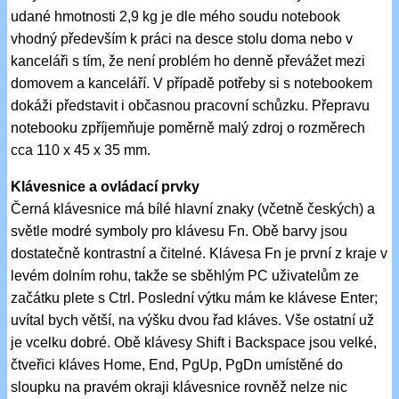
udané hmotnosti 2,9 kg je dle mého soudu notebook
vhodný především k práci na desce stolu doma nebo v
kanceláři s tím, že není problém ho denně převážet mezi
domovem a kanceláří. V případě potřeby si s notebookem
dokáži představit i občasnou pracovní schůzku. Přepravu
notebooku zpříjemňuje poměrně malý zdroj o rozměrech
cca 110 x 45 x 35 mm.
Klávesnice a ovládací prvky
Černá klávesnice má bílé hlavní znaky (včetně českých) a
světle modré symboly pro klávesu Fn. Obě barvy jsou
dostatečně kontrastní a čitelné. Klávesa Fn je první z kraje v
levém dolním rohu, takže se sběhlým PC uživatelům ze
začátku plete s Ctrl. Poslední výtku mám ke klávese Enter;
uvítal bych větší, na výšku dvou řad kláves. Vše ostatní už
je vcelku dobré. Obě klávesy Shift i Backspace jsou velké,
čtveřici kláves Home, End, PgUp, PgDn umístěné do
sloupku na pravém okraji klávesnice rovněž nelze nic