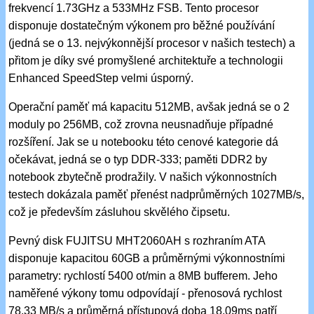
frekvencí 1.73GHz a 533MHz FSB. Tento procesor
disponuje dostatečným výkonem pro běžné používání
(jedná se o 13. nejvýkonnější procesor v našich testech) a
přitom je díky své promyšlené architektuře a technologii
Enhanced SpeedStep velmi úsporný.
Operační paměť má kapacitu 512MB, avšak jedná se o 2
moduly po 256MB, což zrovna neusnadňuje případné
rozšíření. Jak se u notebooku této cenové kategorie dá
očekávat, jedná se o typ DDR-333; paměti DDR2 by
notebook zbytečně prodražily. V našich výkonnostních
testech dokázala paměť přenést nadprůměrných 1027MB/s,
což je především zásluhou skvělého čipsetu.
Pevný disk FUJITSU MHT2060AH s rozhraním ATA
disponuje kapacitou 60GB a průměrnými výkonnostními
parametry: rychlostí 5400 ot/min a 8MB bufferem. Jeho
naměřené výkony tomu odpovídají - přenosová rychlost
78.33 MB/s a průměrná přístupová doba 18.09ms patří