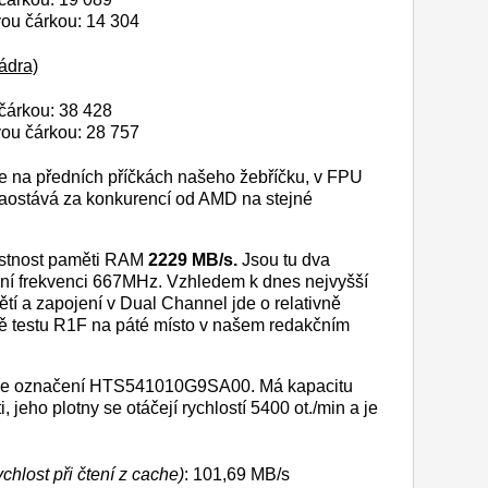
vou čárkou: 14 304
ádra)
čárkou: 38 428
vou čárkou: 28 757
 na předních příčkách našeho žebříčku, v FPU
zaostává za konkurencí od AMD na stejné
ustnost paměti RAM
2229 MB/s.
Jsou tu dva
vní frekvenci 667MHz. Vzhledem k dnes nejvyšší
í a zapojení v Dual Channel jde o relativně
bě testu R1F na páté místo v našem redakčním
nese označení HTS541010G9SA00. Má kapacitu
jeho plotny se otáčejí rychlostí 5400 ot./min a je
.
chlost při čtení z cache)
: 101,69 MB/s