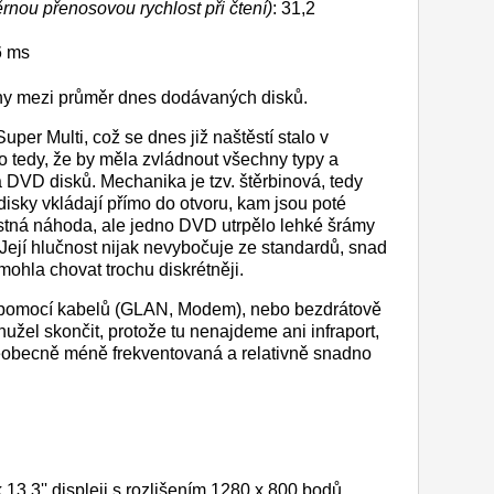
rnou přenosovou rychlost při čtení)
: 31,2
6 ms
ony mezi průměr dnes dodávaných disků.
er Multi, což se dnes již naštěstí stalo v
 tedy, že by měla zvládnout všechny typy a
DVD disků. Mechanika je tzv. štěrbinová, tedy
 disky vkládají přímo do otvoru, kam jsou poté
astná náhoda, ale jedno DVD utrpělo lehké šrámy
 Její hlučnost nijak nevybočuje ze standardů, snad
mohla chovat trochu diskrétněji.
i pomocí kabelů (GLAN, Modem), nebo bezdrátově
užel skončit, protože tu nenajdeme ani infraport,
šeobecně méně frekventovaná a relativně snadno
13,3'' displeji s rozlišením 1280 x 800 bodů