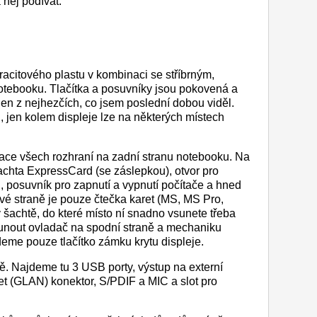
 něj podívat.
tracitového plastu v kombinaci se stříbrným,
otebooku. Tlačítka a posuvníky jsou pokovená a
en z nejhezčích, co jsem poslední dobou viděl.
, jen kolem displeje lze na některých místech
ace všech rozhraní na zadní stranu notebooku. Na
šachta ExpressCard (se záslepkou), otvor pro
, posuvník pro zapnutí a vypnutí počítače a hned
vé straně je pouze čtečka karet (MS, MS Pro,
šachtě, do které místo ní snadno vsunete třeba
osunout ovladač na spodní straně a mechaniku
eme pouze tlačítko zámku krytu displeje.
ně. Najdeme tu 3 USB porty, výstup na externí
t (GLAN) konektor, S/PDIF a MIC a slot pro