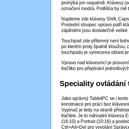
prohýbá jen nepatrně. Klávesy js
označení modrá. Potěšila by mě t
Najdeme zde klávesy Shift, Caps 
Poslední sloupec vpravo patří 
zápěstími jsou dostatečně veliké
Touchpad zde přítomný není bohuže
po kterém prsty špatně kloužou, 
touchpadu je vymezena oblast pr
Vpravo nad klávesnicí je posuvní
tlačítko pro přepínání jednotlivýc
Speciality ovládání 
Jako správný TabletPC se i ten
konstrukce pro práci bez klávesnic
Vypínač je tedy na straně přístr
tlačítek. Je to náhradní klávesa 
(16:10) a Portrait (10:16) a posle
Ctrl+Alt+Del pro vyvolání Správc