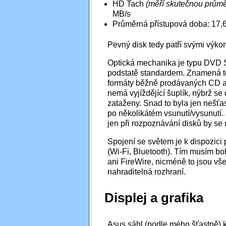
HD Tach
(měří skutečnou průmě
MB/s
Průměrná přístupová doba: 17,
Pevný disk tedy patří svými výk
Optická mechanika je typu DVD Sup
podstatě standardem. Znamená to
formáty běžně prodávaných CD a 
nemá vyjíždějící šuplík, nýbrž se
zataženy. Snad to byla jen nešť
po několikátém vsunutí/vysunutí.
jen při rozpoznávání disků by se 
Spojení se světem je k dispozic
(Wi-Fi, Bluetooth). Tím musím boh
ani FireWire, nicméně to jsou v
nahraditelná rozhraní.
Displej a grafika
Asus sáhl (podle mého šťastně) k 