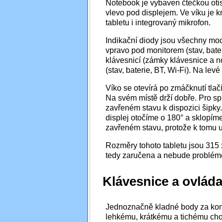
Notebook je vybaven čtečkou otis
vlevo pod displejem. Ve víku je k
tabletu i integrovaný mikrofon.
Indikační diody jsou všechny modr
vpravo pod monitorem (stav, bate
klávesnicí (zámky klávesnice a nov
(stav, baterie, BT, Wi-Fi). Na levé
Víko se otevírá po zmáčknutí tlač
Na svém místě drží dobře. Pro sp
zavřeném stavu k dispozici šipky
displej otočíme o 180° a sklopíme
zavřeném stavu, protože k tomu 
Rozměry tohoto tabletu jsou 315 
tedy zaručena a nebude problém
Klávesnice a ovláda
Jednoznačně kladné body za kons
lehkému, krátkému a tichému chodu