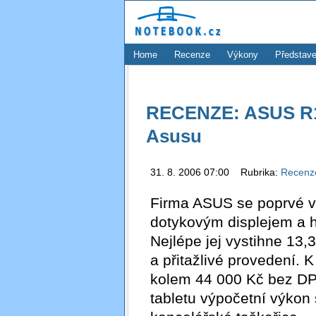
Home
Recenze
Výkony
Představe
RECENZE: ASUS R1F
Asusu
31. 8. 2006 07:00 Rubrika:
Recen
Firma ASUS se poprvé v
dotykovým displejem a 
Nejlépe jej vystihne 13
a přitažlivé provedení.
kolem 44 000 Kč bez DP
tabletu výpočetní výkon 