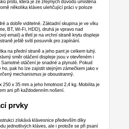
ků prstů, která je ze zřejmých důvodů umístěna
romě několika kláves ulehčující práci v poloze
é a dobře viditelné. Základní skupina je ve víku
rie, BT, Wi-Fi, HDD), druhá je vpravo nad
ý email) a třetí je na vrchní straně krytu displeje
 straně ještě svítí posuvník pro zapínání.
ítka na přední straně a jeho pant je celkem tuhý.
rávný směr otáčení displeje jsou v otevřeném i
. Samotné otáčení je snadné a plynulé. Pokud
 ho, pak ho lze zajistit stejným zámečkem jako v
určený mechanismus je oboustranný.
x 250 x 35 mm a jeho hmotnost 2,4 kg. Mobilita je
em ani při každodenním nošení.
cí prvky
trukci získává klávesnice především díky
 jednotlivých kláves, ale i protože se při psaní