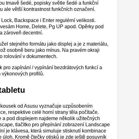
ou tmavě šedé, popisky světle šedé a funkční
u ale větší kontrastnost funkčních označení.
Lock, Backspace i Enter regulérní velikosti.
klávesám Home, Delete, Pg UP apod. Opěrky pod
 a zároveň decentní.
l stejného formátu jako displej a je z materiálu,
což osobně beru jako mínus. Na pravém okraji
o rolování v dokumentech.
k pro zapínání / vypínání bezdrátových funkcí a
h výkonových profilů.
tabletu
to kousek od Asusu vyznačuje uzpůsobením
e, respektive celé horní strany těla počítače.
oje a pod displejem najdeme několik užitečných
Escape, tlačítko pro přepínání zobrazení Landscape
dní je klávesa, která simuluje stisknutí kombinace
e úloh. Kromě čtečky otisků je zde ještě posuvník