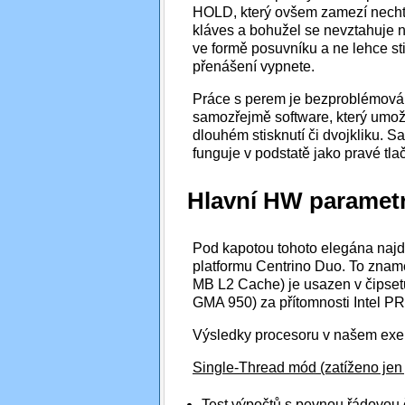
HOLD, který ovšem zamezí necht
kláves a bohužel se nevztahuje n
ve formě posuvníku a ne lehce stis
přenášení vypnete.
Práce s perem je bezproblémová, di
samozřejmě software, který umožní
dlouhém stisknutí či dvojkliku. Sa
funguje v podstatě jako pravé tla
Hlavní HW paramet
Pod kapotou tohoto elegána najd
platformu Centrino Duo. To znam
MB L2 Cache) je usazen v čipsetu
GMA 950) za přítomnosti Intel P
Výsledky procesoru v našem ex
Single-Thread mód (zatíženo jen 
Test výpočtů s pevnou řádovou 