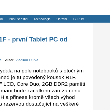
ní
Příslušenství
Technologie
Ostatní
FORUM
 - první Tablet PC od
ze
Autor:
Vladimír Dutka
ydala na pole notebooků s otočným
hned je tu povedený kousek R1F.
,3'' LCD, Core Duo, 2GB DDR2 paměti
 K mání bude začátkem září za cenu
H a přinese kromě všech výhod
s rezervou dostačující na veškeré