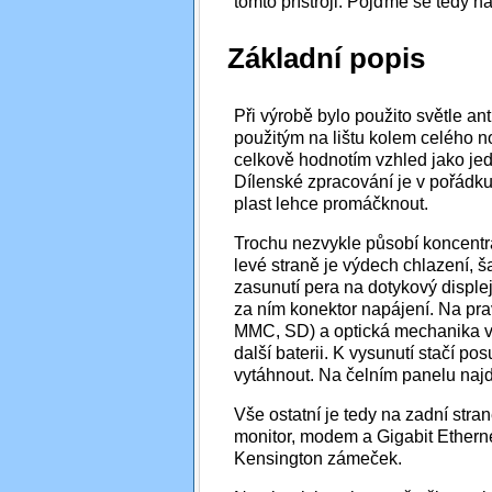
tomto přístroji. Pojďme se tedy na
Základní popis
Při výrobě bylo použito světle an
použitým na lištu kolem celého n
celkově hodnotím vzhled jako jed
Dílenské zpracování je v pořádku
plast lehce promáčknout.
Trochu nezvykle působí koncentr
levé straně je výdech chlazení, 
zasunutí pera na dotykový displej
za ním konektor napájení. Na pra
MMC, SD) a optická mechanika v 
další baterii. K vysunutí stačí p
vytáhnout. Na čelním panelu najd
Vše ostatní je tedy na zadní stra
monitor, modem a Gigabit Etherne
Kensington zámeček.