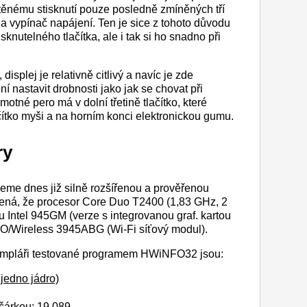
ěnému stisknutí pouze posledně zmíněných tří
a vypínač napájení. Ten je sice z tohoto důvodu
knutelného tlačítka, ale i tak si ho snadno při
splej je relativně citlivý a navíc je zde
 nastavit drobnosti jako jak se chovat při
motné pero má v dolní třetině tlačítko, které
čítko myši a na horním konci elektronickou gumu.
ry
eme dnes již silně rozšířenou a prověřenou
ená, že procesor Core Duo T2400 (1,83 GHz, 2
 Intel 945GM (verze s integrovanou graf. kartou
RO/Wireless 3945ABG (Wi-Fi síťový modul).
empláři testované programem HWiNFO32 jsou:
jedno jádro)
čárkou: 19 089