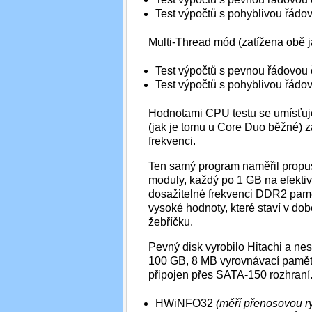
Test výpočtů s pohyblivou řádo
Multi-Thread mód (zatížena obě j
Test výpočtů s pevnou řádovou 
Test výpočtů s pohyblivou řádo
Hodnotami CPU testu se umísťuje
(jak je tomu u Core Duo běžné) 
frekvenci.
Ten samý program naměřil prop
moduly, každý po 1 GB na efekti
dosažitelné frekvenci DDR2 pamět
vysoké hodnoty, které staví v do
žebříčku.
Pevný disk vyrobilo Hitachi a 
100 GB, 8 MB vyrovnávací paměti, 
připojen přes SATA-150 rozhraní
HWiNFO32
(měří přenosovou ry