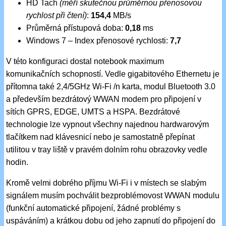
HD Tach
(měří skutečnou průměrnou přenosovou
rychlost při čtení)
:
154,4
MB/s
Průměrná přístupová doba:
0,18
ms
Windows 7 – Index přenosové rychlosti:
7,7
V této konfiguraci dostal notebook maximum
komunikačních schopností. Vedle gigabitového Ethernetu je
přítomna také 2,4/5GHz Wi-Fi /n karta, modul Bluetooth 3.0
a především bezdrátový WWAN modem pro připojení v
sítích GPRS, EDGE, UMTS a HSPA. Bezdrátové
technologie lze vypnout všechny najednou hardwarovým
tlačítkem nad klávesnicí nebo je samostatně přepínat
utilitou v tray liště v pravém dolním rohu obrazovky vedle
hodin.
Kromě velmi dobrého příjmu Wi-Fi i v místech se slabým
signálem musím pochválit bezproblémovost WWAN modulu
(funkční automatické připojení, žádné problémy s
uspáváním) a krátkou dobu od jeho zapnutí do připojení do