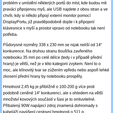
problém v umístění některých portů do míst, kde budou mít
praváci připojenou myš, ale USB najdete z obou stran a ve
chvíli, kdy si někdo připojí externí monitor pomocí
DisplayPortu, již pravděpodobně dojde i k připojení
klávesnice s myší a prostor vpravo od notebooku tak není
potřeba.
Půdorysné rozměry 338 x 230 mm se nijak neliší od 14“
konkurence. Na druhou stranu tloušťka zavřeného
notebooku 35 mm po celé délce (tedy i v případě přední
hrany) je větší, než je v této kategorii zvykem. Není to o
moc, ale klínovitý tvar se zúžením vpředu nebo aspoň lehké
zkosení přední hrany by notebooku prospěly.
Hmotnost 2,45 kg je přibližně o 100-200 g více proti
podobně ceněné 14“ konkurenci, ale s ohledem na větší
množství kovových součástí v šasi je to omluvitelné.
Přibalený 90W napájecí zdroj znamená dohromady s
kabeláží navýšení cestovní hmotnosti o 511 g.