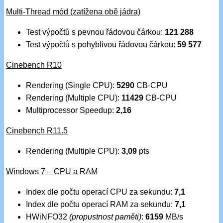
Multi-Thread mód (zatížena obě jádra)
Test výpočtů s pevnou řádovou čárkou:
121 288
Test výpočtů s pohyblivou řádovou čárkou:
59 577
Cinebench R10
Rendering (Single CPU):
5290
CB-CPU
Rendering (Multiple CPU):
11429
CB-CPU
Multiprocessor Speedup:
2,16
Cinebench R11.5
Rendering (Multiple CPU):
3,09
pts
Windows 7 – CPU a RAM
Index dle počtu operací CPU za sekundu:
7,1
Index dle počtu operací RAM za sekundu:
7,1
HWiNFO32
(propustnost paměti)
:
6159
MB/s