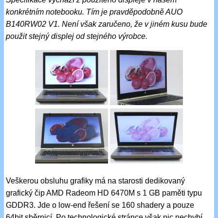
konkrétním notebooku. Tím je pravděpodobně AUO
B140RW02 V1. Není však zaručeno, že v jiném kusu bude
použit stejný displej od stejného výrobce.
Veškerou obsluhu grafiky má na starosti dedikovaný
grafický čip AMD Radeom HD 6470M s 1 GB paměti typu
GDDR3. Jde o low-end řešení se 160 shadery a pouze
64bit sběrnicí. Po technologické stránce však nic nechybí.