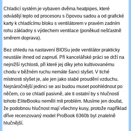
Chladicí systém je vybaven dvěma heatpipes, které
odvádějí teplo od procesoru s čipovou sadou a od grafické
karty k chladícímu bloku s ventilátorem v pravém zadním
rohu základny s výdechem ventilace (poněkud nešťastně
směrem doprava).
Bez ohledu na nastavení BIOSu jede ventilátor prakticky
neustále ihned od zapnutí. Při kancelářské práci se drží na
nejnižší rychlosti, při které jej díky jeho kultivovanému
chodu v běžném ruchu nemáte šanci slyšet. V tiché
místnosti slyšet je, ale jen jako slabé proudění vzduchu.
Nejnáročnější jedinci se asi budou muset poohlédnout po
něčem, co se chladí pasivně, ale ti ostatní by s hlučností
tohoto EliteBooku neměli mít problém. Musíme jen doufat,
že podobnou hlučnost mají všechny kusy, protože například
dříve recenzovaný model ProBook 6360b byl znatelně
hlučnější.