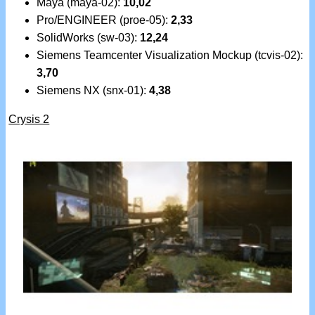
Maya (maya-02):
10,02
Pro/ENGINEER (proe-05):
2,33
SolidWorks (sw-03):
12,24
Siemens Teamcenter Visualization Mockup (tcvis-02):
3,70
Siemens NX (snx-01):
4,38
Crysis 2