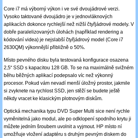
Core i7 má výborný výkon i ve své dvoujádrové verzi.
Vysoko taktované dvoujádro je v jednovláknových
aplikacích dokonce rychlejší než nižší čtyřjádrové modely. V
dobře paralelizovaných úlohách (například rendering a
kódování videa) je nejslabší čtyřjádrový model (Core i7
2630QM) výkonnější přibližně o 50%.
Místo pevného disku byla testovaná konfigurace osazena
2,5“ SSD s kapacitou 128 GB. To se na maximálně svižném
běhu běžných aplikací podepsalo víc než výkonný
procesor. Pokud vám nevadí menší úložný prostor, jakmile
si zvyknete na rychlost SSD, jen stěží se budete ještě
někdy vracet ke klasickým plotnovým diskům.
Optická mechanika typu DVD Super Multi sice není rychle
vyměnitelná jako modul, ale po odklopení spodního krytu ji
můžete jedním šroubem uvolnit a vyjmout. HP místo ní
umožňuje vložení adaptéru s druhým pevným diskem do