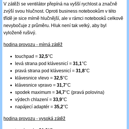
V zátěži se ventilátor přepíná na vyšší rychlost a značně
zvýší svou hlučnost. Oproti business notebookům v této
třídě je sice mírně hlučnější, ale v rámci notebooků celkově
nevybočuje z průměru. Hluk není tak velký, aby byl
vyloženě rušivý.
hodina provozu - mírná zátěž
touchpad =
32,5
°C
levá strana pod klávesnicí =
31,1
°C
pravá strana pod klávesnicí =
31,8
°C
klávesnice vlevo =
32,5
°C
klávesnice vpravo =
31,7
°C
spodek maximum =
34,7
°C (pravá polovina)
výdech chlazení =
33,9
°C
napájecí adaptér =
35,2
°C
hodina provozu - vysoká zátěž