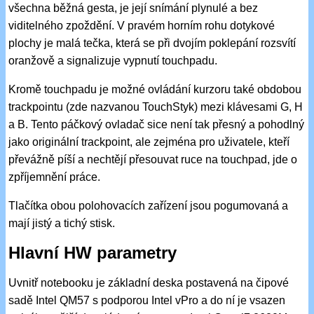
všechna běžná gesta, je její snímání plynulé a bez
viditelného zpoždění. V pravém horním rohu dotykové
plochy je malá tečka, která se při dvojím poklepání rozsvítí
oranžově a signalizuje vypnutí touchpadu.
Kromě touchpadu je možné ovládání kurzoru také obdobou
trackpointu (zde nazvanou TouchStyk) mezi klávesami G, H
a B. Tento páčkový ovladač sice není tak přesný a pohodlný
jako originální trackpoint, ale zejména pro uživatele, kteří
převážně píší a nechtějí přesouvat ruce na touchpad, jde o
zpříjemnění práce.
Tlačítka obou polohovacích zařízení jsou pogumovaná a
mají jistý a tichý stisk.
Hlavní HW parametry
Uvnitř notebooku je základní deska postavená na čipové
sadě Intel QM57 s podporou Intel vPro a do ní je vsazen