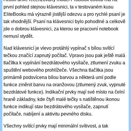
první pohled stejnou klávesnici, ta v testovaném kusu
EliteBooku má výrazně jistější odezvu a pro rychlé psaní je
tak vhodnější. Psaní na klávesnici bylo pohodlné a celkově
jde o dobrou klávesnici, za kterou se pracovní notebook
nemusí stydět.
Nad klávesnicí je vlevo protáhlý vypínač s bílou svítící
tečkou značící zapnutý počítač. Vpravo jsou pak ještě malá
tlačítka k vypínání bezdrátového vysílače, ztlumení zvuku a
spuštění webového prohlížeče. Všechna tlačítka jsou
primárně podsvícena bílou barvou a některá umí podle
funkce změnit barvu na oranžovou (ztlumený zvuk, vypnuté
bezdrátové funkce). Indikační prvky mají své místo na čelní
hraně základny, kde čtyři malé tečky s natištěnou ikonou
funkce indikují stav bezdrátového vysílače, zapnutí
počítače, nabíjení a aktivitu pevného disku.
Všechny svítící prvky mají minimální svítivost, a tak