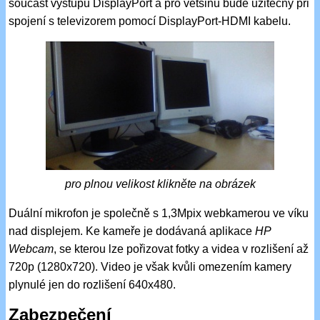
součást výstupu DisplayPort a pro většinu bude užitečný při
spojení s televizorem pomocí DisplayPort-HDMI kabelu.
pro plnou velikost klikněte na obrázek
Duální mikrofon je společně s 1,3Mpix webkamerou ve víku
nad displejem. Ke kameře je dodávaná aplikace
HP
Webcam
, se kterou lze pořizovat fotky a videa v rozlišení až
720p (1280x720). Video je však kvůli omezením kamery
plynulé jen do rozlišení 640x480.
Zabezpečení