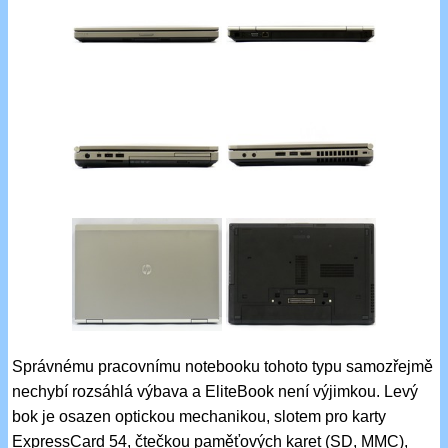
Správnému pracovnímu notebooku tohoto typu samozřejmě
nechybí rozsáhlá výbava a EliteBook není výjimkou. Levý
bok je osazen optickou mechanikou, slotem pro karty
ExpressCard 54, čtečkou paměťových karet (SD, MMC),