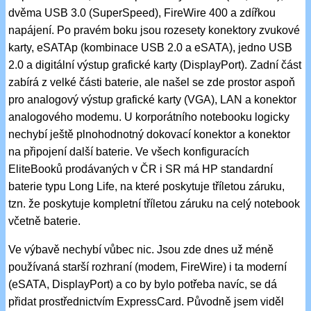
dvěma USB 3.0 (SuperSpeed), FireWire 400 a zdířkou
napájení. Po pravém boku jsou rozesety konektory zvukové
karty, eSATAp (kombinace USB 2.0 a eSATA), jedno USB
2.0 a digitální výstup grafické karty (DisplayPort). Zadní část
zabírá z velké části baterie, ale našel se zde prostor aspoň
pro analogový výstup grafické karty (VGA), LAN a konektor
analogového modemu. U korporátního notebooku logicky
nechybí ještě plnohodnotný dokovací konektor a konektor
na připojení další baterie. Ve všech konfiguracích
EliteBooků prodávaných v ČR i SR má HP standardní
baterie typu Long Life, na které poskytuje tříletou záruku,
tzn. že poskytuje kompletní tříletou záruku na celý notebook
včetně baterie.
Ve výbavě nechybí vůbec nic. Jsou zde dnes už méně
používaná starší rozhraní (modem, FireWire) i ta moderní
(eSATA, DisplayPort) a co by bylo potřeba navíc, se dá
přidat prostřednictvím ExpressCard. Původně jsem viděl