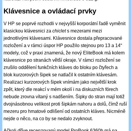
Klávesnice a ovládací prvky
V HP se poprvé rozhodli v nejvyšší korporátní řadě vyměnit
klasickou klávesnici za
chiclet
s mezerami mezi
jednotlivými klávesami. Klávesnice dostala přepracované
rozložení a v rámci úspor HP použilo stejnou pro 13 a 14“
modely, což v praxi znamená, že nový EliteBook má kolem
klávesnice po stranách větší okraje. V rámci rozložení se
zrušilo oddělení funkčních kláves do bloku po čtyřech a
blok kurzorových šipek se natlačil k ostatním klávesám.
Realizaci kurzorových šipek vnímám jako největší krok
zpět, který dle reakcí v mém okolí i na diskuzních fórech
nebude zrovna vítaný s nadšením. Šipky do stran mají totiž
dvojnásobnou velikost proti šipkám nahoru a dolů, čímž ruší
mezeru pro hmatové odlišení od ostatních kláves. Nicméně
nejde o něco, na co by se nedalo zvyknout.
Ačkoli dříve recenzovaný model ProBook 6360b má na