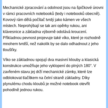
Mechanické zpracování a odolnost jsou na špičkové úrovni
v rámci pracovních notebooků (tedy i notebooků obecně).
Kovový rám dělá počítač tvrdý jako kámen ve všech
místech. Neprohýbají se tak ani opěrky rukou, ani
klávesnice a základna výborně odolává kroucení.
Příkladnou pevnost projevuje také víko, které je rozhodně
mnohem tvrdší, než nakolik by se dalo odhadnout z jeho
tloušťky.
Víko se základnou spojují dva masivní klouby a klasická
konstrukce umožňuje jeho vyklopení do plných 180°. V
zavřeném stavu jej drží mechanické zámky, které lze
odblokovat tlačítkem na čelní straně základny. Díky
plynulému chodu kloubů je možné notebook otevřít
pohodlně jednou rukou.