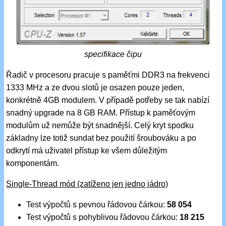
specifikace čipu
Řadič v procesoru pracuje s paměťmi DDR3 na frekvenci
1333 MHz a ze dvou slotů je osazen pouze jeden,
konkrétně 4GB modulem. V případě potřeby se tak nabízí
snadný upgrade na 8 GB RAM. Přístup k paměťovým
modulům už nemůže být snadnější. Celý kryt spodku
základny lze totiž sundat bez použití šroubováku a po
odkrytí má uživatel přístup ke všem důležitým
komponentám.
Single-Thread mód (zatíženo jen jedno jádro)
Test výpočtů s pevnou řádovou čárkou:
58 054
Test výpočtů s pohyblivou řádovou čárkou:
18 215