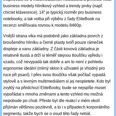
business modely hliníkový vzhled a trendy prvky (např.
chiclet klávesnice). 14“ je typický rozměr pro business
notebooky, a tak volba při výběru z řady EliteBook na
recenzi směřovala rovnou k modelu 8460p.
Vnější strana víka má podobně jako základna povrch z
broušeného hliníku a černé plasty tvoří pouze rámeček
displeje a vanu základny. Z části kovová základna je
relativně tlustá a drží si téměř stejnou tloušťku vpředu i
vzadu, což nevypadá tak dobře a ani to není z pohledu
ergonomie ideální (mírný sklon k uživateli je vhodný pro
ruce při psaní). I přes svou tloušťku však počítač vypadá
stylově a s levným multimediálem si jej nespletete. Kdo byl
zvyklý na předchozí EliteBooky, bude se nejspíše muset
vypořádat s mnoha změnami a tento vzhled mu možná
nepobude po chuti. Přesto byl dle reakcí v mém okolí
přijímán většinou pozitivně, a to i v případech korporátního
segmentu, takže bych se o osud této řady nebál.