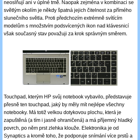
neoslňují ani v úplné tmě. Naopak zejména v kombinaci se
světlým okolím je někdy špatná jejich čitelnost za přímého
slunečního světla. Proti předchozím extrémně svítícím
modelům s množstvím podsvícených ikon nad klávesnicí
však současný stav považuji za krok správným směrem.
Touchpad, kterým HP svůj notebook vybavilo, představuje
přesně ten touchpad, jaký by měly mít nejlépe všechny
notebooky. Má totiž velkou dotykovou plochu, která je
zapuštěná (a tím i jasně ohraničená) a má příjemný hladký
povrch, po něm prst zlehka klouže. Elektronika je od
Synaptics a kromě toho, že podporuje snímání více prstů a