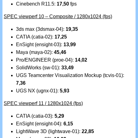
Cinebench R11.5:
17,50
fps
SPEC viewperf 10 – Composite / 1280x1024 (fps)
3ds max (3dsmax-04):
19,35
CATIA (catia-02):
17,25
EnSight (ensight-03):
13,99
Maya (maya-02):
45,46
Pro/ENGINEER (proe-04):
14,02
SolidWorks (sw-01):
33,49
UGS Teamcenter Visualization Mockup (tcvis-01):
7,36
UGS NX (ugnx-01):
5,93
SPEC viewperf 11 / 1280x1024 (fps)
CATIA (catia-03):
5,29
EnSight (ensight-04):
6,15
LightWave 3D (lightwave-01):
22,85