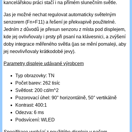
kancelářskou práci stačí i na přímém slunečním světle.
Jas je možné nechat regulovat automaticky světelným
senzorem (Fn+F11) a řešení je překvapivě použitelné.
Jedním z důvodů je přesun senzoru z místa pod displejem,
kde jej ovlivňovaly i prsty při psaní na klávesnici, a zvýšení
doby integrace měřeného světla (jas se mění pomaleji, aby
jej neovlivňovaly krátkodobé jevy).
Parametry displeje udávané výrobcem
Typ obrazovky: TN
Počet barev: 262 tisíc
Světlost: 200 cd/m^2
Pozorovací úhel: 90° horizontálně, 50° vertikálně
Kontrast: 400:1
Odezva: 6 ms
Podsvícení: WLED
Specifikace vychází z použitého displeje v našem