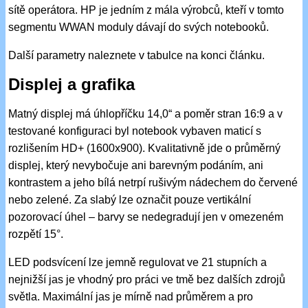
sítě operátora. HP je jedním z mála výrobců, kteří v tomto
segmentu WWAN moduly dávají do svých notebooků.
Další parametry naleznete v tabulce na konci článku.
Displej a grafika
Matný displej má úhlopříčku 14,0“ a poměr stran 16:9 a v
testované konfiguraci byl notebook vybaven maticí s
rozlišením HD+ (1600x900). Kvalitativně jde o průměrný
displej, který nevybočuje ani barevným podáním, ani
kontrastem a jeho bílá netrpí rušivým nádechem do červené
nebo zelené. Za slabý lze označit pouze vertikální
pozorovací úhel – barvy se nedegradují jen v omezeném
rozpětí 15°.
LED podsvícení lze jemně regulovat ve 21 stupních a
nejnižší jas je vhodný pro práci ve tmě bez dalších zdrojů
světla. Maximální jas je mírně nad průměrem a pro