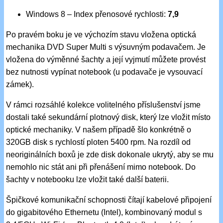
Windows 8 – Index přenosové rychlosti:
7,9
Po pravém boku je ve výchozím stavu vložena optická
mechanika DVD Super Multi s výsuvným podavačem. Je
vložena do výměnné šachty a její vyjmutí můžete provést
bez nutnosti vypínat notebook (u podavače je vysouvací
zámek).
V rámci rozsáhlé kolekce volitelného příslušenství jsme
dostali také sekundární plotnový disk, který lze vložit místo
optické mechaniky. V našem případě šlo konkrétně o
320GB disk s rychlostí ploten 5400 rpm. Na rozdíl od
neoriginálních boxů je zde disk dokonale ukrytý, aby se mu
nemohlo nic stát ani při přenášení mimo notebook. Do
šachty v notebooku lze vložit také další baterii.
Špičkové komunikační schopnosti čítají kabelové připojení
do gigabitového Ethernetu (Intel), kombinovaný modul s