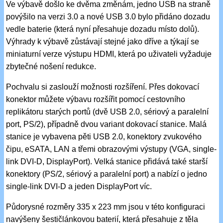
Ve výbavě došlo ke dvěma změnám, jedno USB na straně
povýšilo na verzi 3.0 a nové USB 3.0 bylo přidáno dozadu
vedle baterie (která nyní přesahuje dozadu místo dolů).
Výhrady k výbavě zůstávají stejné jako dříve a týkají se
miniaturní verze výstupu HDMI, která po uživateli vyžaduje
zbytečné nošení redukce.
Pochvalu si zaslouží možnosti rozšíření. Přes dokovací
konektor můžete výbavu rozšířit pomocí cestovního
replikátoru starých portů (dvě USB 2.0, sériový a paralelní
port, PS/2), případně dvou variant dokovací stanice. Malá
stanice je vybavena pěti USB 2.0, konektory zvukového
čipu, eSATA, LAN a třemi obrazovými výstupy (VGA, single-
link DVI-D, DisplayPort). Velká stanice přidává také starší
konektory (PS/2, sériový a paralelní port) a nabízí o jedno
single-link DVI-D a jeden DisplayPort víc.
Půdorysné rozměry 335 x 223 mm jsou v této konfiguraci
navýšeny šestičlánkovou baterií, která přesahuje z těla