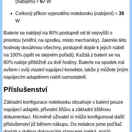
(nabíjení) =
67
W
Celkový příkon vypnutého notebooku (nabíjení) =
39
W
Baterie se nabíjejí na 80% postupně od té nejvyšší s
prioritou (vnitřní, na spodku, místo mechaniky). Jakmile této
hodnoty dosáhnou všechny, postupně dojde k jejich nabití
na 100% (opět ve stejném pořadí). Každá z baterií se na
80% nabije přibližně za dvě hodiny. Baterie na spodek má
ovšem i svůj vlastní napájecí konektor, takže ji můžete jiným
napájecím adaptérem nabít samostatně.
Příslušenství
Základní konfigurace notebooku obsahuje v balení pouze
napájecí adaptér, přívodní šňůru a základní tištěnou
dokumentaci. Nicméně uživatel si může konfigurovat další
příslušenství již během nákupu. Do redakce jsme počítač
dostali s dvěma dokovacími stanicemi (velká, malá),