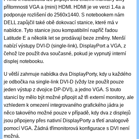
přítomnosti VGA a (mini) HDMI. HDMI je ve verzi 1.4a a
podporuje rozlišení do 2560x1440. S notebookem nám
DELL zapůjčil také obě dokovací stanice, které má v
nabídce. Tyto stanice jsou kompatibilní napříč řadou
Latitude E a několik let se prodávají beze změny. Menší
nabízí výstupy DVI-D (single-link), DisplayPort a VGA, z
čehož lze použít dva současné, pokud je vypnutý interní
displej notebooku.
U větší zahrnuje nabídka dva DisplayPorty, kdy u každého
je odbočka na single-link DVI-D (vždy lze použít pouze
jeden výstup z dvojice DP-DVI), a jedno VGA. S touto
stanicí by mělo být možné připojit až tři externí monitory, ale
vzhledem k omezení integrovaného grafického jádra je
něco takového možné pouze v případě, kdy dva z displejů
jsou připojeny přes nativní DisplayPorty a třetí analogově
pomocí VGA. Žádná třímonitorová konfigurace s DVI není
možná.