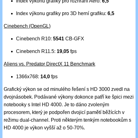
Index výkonu grafiky pro rozhraní Aero:
6,5
Index výkonu grafiky pro 3D herní grafiku:
6,5
Cinebench (OpenGL)
Cinebench R10:
5541
CB-GFX
Cinebench R11.5:
19,05
fps
Aliens vs. Predator DirectX 11 Benchmark
1366x768:
14,0
fps
Grafický výkon se od minulého řešení s HD 3000 zvedl na
dvojnásobek. Podávané výkony dokonce patří ke špici mezi
notebooky s Intel HD 4000. Je to dáno zvoleným
procesorem, který je podpořen dvojicí pamětí běžících v
režimu dual-channel. Proti některým tenkým notebookům s
HD 4000 je výkon vyšší až o 50-70%.