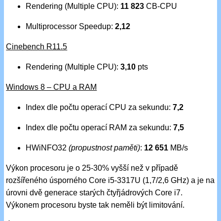
Rendering (Multiple CPU):
11 823
CB-CPU
Multiprocessor Speedup:
2,12
Cinebench R11.5
Rendering (Multiple CPU):
3,10
pts
Windows 8 – CPU a RAM
Index dle počtu operací CPU za sekundu:
7,2
Index dle počtu operací RAM za sekundu:
7,5
HWiNFO32
(propustnost paměti)
:
12 651
MB/s
Výkon procesoru je o 25-30% vyšší než v případě
rozšířeného úsporného Core i5-3317U (1,7/2,6 GHz) a je na
úrovni dvě generace starých čtyřjádrových Core i7.
Výkonem procesoru byste tak neměli být limitování.