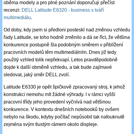
oběma modely a pro plné poznání doporučuji přečíst
recenzi:
DELL Latitude E6320 - business s tváří
multimediálu
.
Od doby, kdy jsem si předloni posteskl nad změnou vzhledu
řady Latitude, se toho hodně změnilo a dá se říct, že většina
konkurence postupně šla podobným směrem v přiblížení
pracovních modelů těm multimediálním. Dnes již tedy
použitý vzhled tolik nepřekvapí. Letos pravděpodobně
dojde k další obměně vzhledu, a tak bude zajímavé
sledovat, jaký směr DELL zvolí.
Latitude E6330 je opět špičkově zpracovaný stroj, k jehož
konstrukci nemohu mít žádné výhrady. I v rámci vyšší
pracovní třídy jeho provedení vyčnívá nad většinou
konkurence. V kontextu dnešních notebooků by ovšem
nebylo na škodu, kdyby počítač nepůsobil tak nafouknutě
zejména svým tlustým rámem okolo displeje.