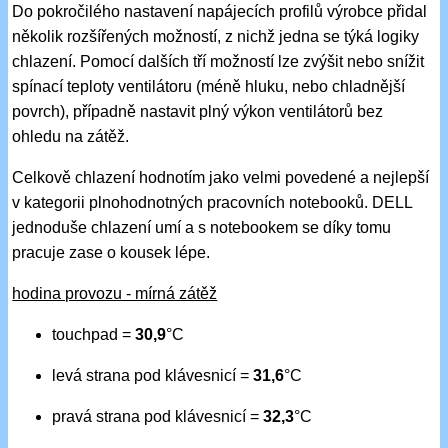
Do pokročilého nastavení napájecích profilů výrobce přidal
několik rozšířených možností, z nichž jedna se týká logiky
chlazení. Pomocí dalších tří možností lze zvýšit nebo snížit
spínací teploty ventilátoru (méně hluku, nebo chladnější
povrch), případně nastavit plný výkon ventilátorů bez
ohledu na zátěž.
Celkově chlazení hodnotím jako velmi povedené a nejlepší
v kategorii plnohodnotných pracovních notebooků. DELL
jednoduše chlazení umí a s notebookem se díky tomu
pracuje zase o kousek lépe.
hodina provozu - mírná zátěž
touchpad =
30,9
°C
levá strana pod klávesnicí =
31,6
°C
pravá strana pod klávesnicí =
32,3
°C