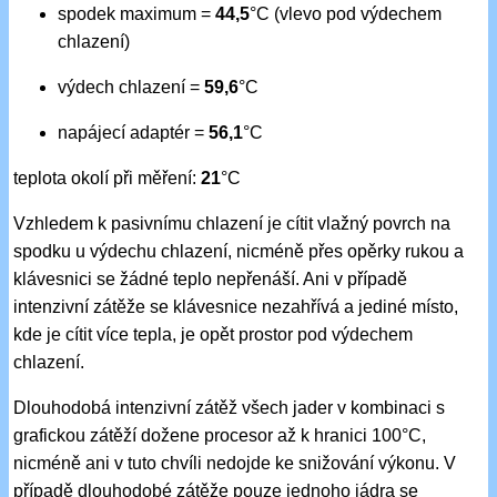
spodek maximum =
44,5
°C (vlevo pod výdechem
chlazení)
výdech chlazení =
59,6
°C
napájecí adaptér =
56,1
°C
teplota okolí při měření:
21
°C
Vzhledem k pasivnímu chlazení je cítit vlažný povrch na
spodku u výdechu chlazení, nicméně přes opěrky rukou a
klávesnici se žádné teplo nepřenáší. Ani v případě
intenzivní zátěže se klávesnice nezahřívá a jediné místo,
kde je cítit více tepla, je opět prostor pod výdechem
chlazení.
Dlouhodobá intenzivní zátěž všech jader v kombinaci s
grafickou zátěží dožene procesor až k hranici 100°C,
nicméně ani v tuto chvíli nedojde ke snižování výkonu. V
případě dlouhodobé zátěže pouze jednoho jádra se