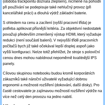
(obdoba trackpointu doznala zlepšení), nicméně na pohodlí
při používání se podepisuje také nehlučný provoz (při
kancelářské práci) a dlouhá výdrž základní baterie.
S ohledem na cenu a zacílení (vyšší pracovní třída) je
potřeba aplikovat přísnější kritéria. Za objektivní nedostatek
považuji především zmenšený výstup HDMI, který vyžaduje
redukci (není součástí balení). V nejvyšší třídě pracovních
počítačů bych již také očekával lepší displej aspoň jako
vyšší konfiguraci. Nelze totiž přehlížet, že stroje s poloviční
cenou dnes mohou nabídnout nepoměrně kvalitnější IPS
panely.
Cílovou skupinou notebooku budou kromě korporátních
zákazníků také nároční uživatelé vyžadující dobrou
ergonomii a možnosti rozšíření (dokování, další disky). Pro
časté cestovatele je zajímavou možností rozšíření výdrže na
více než celý den provozu na jedno nabití.