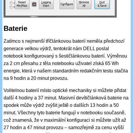
Baterie
Zatímco s nejmenší tříčlánkovou baterií neměla předchozí
generace velkou výdrž, tentokrát nám DELL poslal
notebook konfigurovaný s šestičlánkovou baterií. Výměnou
za 2 cm přesahu z těla notebooku uživatel získá 65 Wh
energie, která v našem standardním redakčním testu stačila
na 9 hodin a 20 minut provozu.
Volitelnou baterií místo optické mechaniky si můžete přidat
další 4 hodiny a 37 minut. Masivní devítičlánková baterie na
spodek může výdrž zvýšit ještě o dalších 13 hodin a 50
minut. Všechny tyto baterie fungují v notebooku současně,
což znamená, že v maximální konfiguraci si můžete užít až
27 hodin a 47 minut provozu – samozřejmě za cenu vyšší