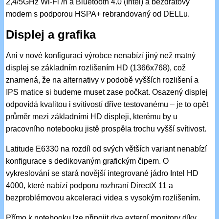
2,4/5GHz Wi-Fi /n a Bluetooth 4.0 (Intel) a bezdrátový
modem s podporou HSPA+ rebrandovaný od DELLu.
Displej a grafika
Ani v nové konfiguraci výrobce nenabízí jiný než matný
displej se základním rozlišením HD (1366x768), což
znamená, že na alternativy v podobě vyšších rozlišení a
IPS matice si budeme muset zase počkat. Osazený displej
odpovídá kvalitou i svítivostí dříve testovanému – je to opět
průměr mezi základními HD displeji, kterému by u
pracovního notebooku jistě prospěla trochu vyšší svítivost.
Latitude E6330 na rozdíl od svých větších variant nenabízí
konfigurace s dedikovaným grafickým čipem. O
vykreslování se stará novější integrované jádro Intel HD
4000, které nabízí podporu rozhraní DirectX 11 a
bezproblémovou akceleraci videa s vysokým rozlišením.
Přímo k notebooku lze připojit dva externí monitory díky