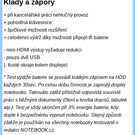
Klady a zápory
+ při kancelářské práci nehlučný provoz
+ pohodlná klávesnice
+ špičkové možnosti rozšíření
+ celodenní výdrž díky možnosti připojit tři baterie
- mini-HDMI výstup vyžaduje redukci
- pouze dvě USB
(- tlusté okraje kolem displeje)
* Test výdrže baterie se provádí krátkým zápisem na HDD
každých 30sec. Po celou dobu činnosti je zapnutý displej
notebooku. Takováto zátěž přibližně odpovídá souvislé
práci s běžnými dokumenty (čtení a tvorba dopisů, tabulek
atp.). Test je vždy ukončen při 3% energie baterie, kdy
dojde k bezpečnému vypnutí notebooku. Stejný způsob
zátěže je používán na všechny notebooky testované v
redakci NOTEBOOK.cz.