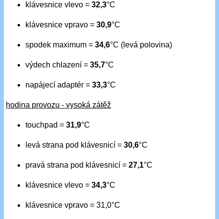
klávesnice vlevo =
32,3
°C
klávesnice vpravo =
30,9
°C
spodek maximum =
34,6
°C (levá polovina)
výdech chlazení =
35,7
°C
napájecí adaptér =
33,3
°C
hodina provozu - vysoká zátěž
touchpad =
31,9
°C
levá strana pod klávesnicí =
30,6
°C
pravá strana pod klávesnicí =
27,1
°C
klávesnice vlevo =
34,3
°C
klávesnice vpravo = 31,0°C