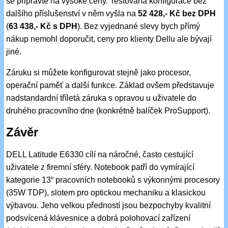
se připravte na vysoké ceny. Testovaná konfigurace bez
dalšího příslušenství v něm vyšla na
52 428,- Kč bez DPH
(
63 438,- Kč s DPH
). Bez vyjednané slevy bych přímý
nákup nemohl doporučit, ceny pro klienty Dellu ale bývají
jiné.
Záruku si můžete konfigurovat stejně jako procesor,
operační paměť a další funkce. Základ ovšem představuje
nadstandardní tříletá záruka s opravou u uživatele do
druhého pracovního dne (konkrétně balíček ProSupport).
Závěr
DELL Latitude E6330 cílí na náročné, často cestující
uživatele z firemní sféry. Notebook patří do vymírající
kategorie 13“ pracovních notebooků s výkonnými procesory
(35W TDP), slotem pro optickou mechaniku a klasickou
výbavou. Jeho velkou předností jsou bezpochyby kvalitní
podsvícená klávesnice a dobrá polohovací zařízení