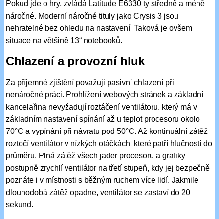
Pokud jde o hry, zvládá Latitude E6330 ty středně a méně
náročné. Moderní náročné tituly jako Crysis 3 jsou
nehratelné bez ohledu na nastavení. Taková je ovšem
situace na většině 13“ notebooků.
Chlazení a provozní hluk
Za příjemné zjištění považuji pasivní chlazení při
nenáročné práci. Prohlížení webových stránek a základní
kancelařina nevyžadují roztáčení ventilátoru, který má v
základním nastavení spínání až u teplot procesoru okolo
70°C a vypínání při návratu pod 50°C. Až kontinuální zátěž
roztočí ventilátor v nízkých otáčkách, které patří hlučností do
průměru. Plná zátěž všech jader procesoru a grafiky
postupně zrychlí ventilátor na třetí stupeň, kdy jej bezpečně
poznáte i v místnosti s běžným ruchem více lidí. Jakmile
dlouhodobá zátěž opadne, ventilátor se zastaví do 20
sekund.