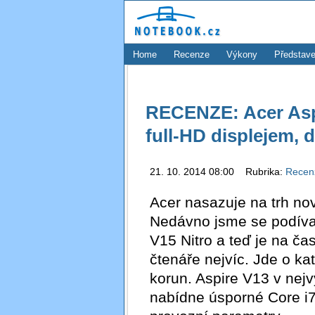
Home
Recenze
Výkony
Představe
RECENZE: Acer Aspi
full-HD displejem, 
21. 10. 2014 08:00 Rubrika:
Rece
Acer nasazuje na trh n
Nedávno jsme se podíval
V15 Nitro a teď je na čas
čtenáře nejvíc. Jde o ka
korun. Aspire V13 v nej
nabídne úsporné Core i7,