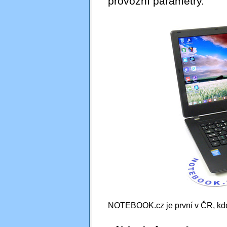
provozní parametry.
NOTEBOOK.cz je první v ČR, kdo 