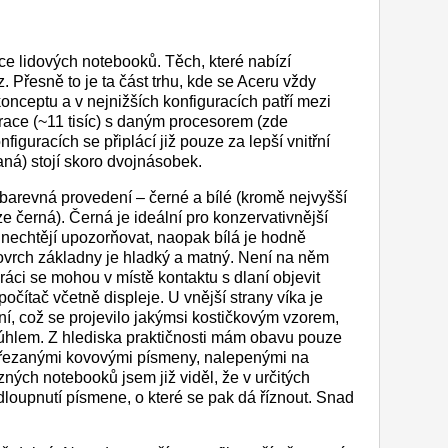
ce lidových notebooků. Těch, které nabízí
 Přesně to je ta část trhu, kde se Aceru vždy
onceptu a v nejnižších konfiguracích patří mezi
race (~11 tisíc) s daným procesorem (zde
figuracích se připlácí již pouze za lepší vnitřní
aná) stojí skoro dvojnásobek.
 barevná provedení – černé a bílé (kromě nejvyšší
e černá). Černá je ideální pro konzervativnější
k nechtějí upozorňovat, naopak bílá je hodně
Povrch základny je hladký a matný. Není na něm
práci se mohou v místě kontaktu s dlaní objevit
očítač včetně displeje. U vnější strany víka je
í, což se projevilo jakýmsi kostičkovým vzorem,
 úhlem. Z hlediska praktičnosti mám obavu pouze
 vyřezanými kovovými písmeny, nalepenými na
zných notebooků jsem již viděl, že v určitých
dloupnutí písmene, o které se pak dá říznout. Snad