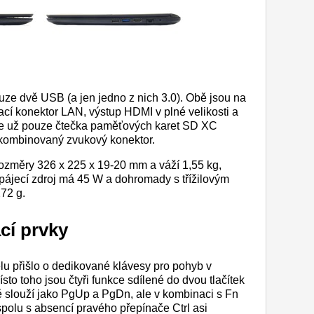
ze dvě USB (a jen jedno z nich 3.0). Obě jsou na
cí konektor LAN, výstup HDMI v plné velikosti a
je už pouze čtečka paměťových karet SD XC
 a kombinovaný zvukový konektor.
změry 326 x 225 x 19-20 mm a váží 1,55 kg,
apájecí zdroj má 45 W a dohromady s třížilovým
72 g.
cí prvky
lu přišlo o dedikované klávesy pro pohyb v
o toho jsou čtyři funkce sdílené do dvou tlačítek
ě slouží jako PgUp a PgDn, ale v kombinaci s Fn
spolu s absencí pravého přepínače Ctrl asi