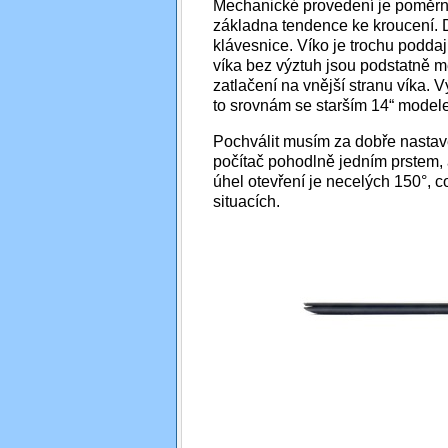
Mechanické provedení je poměrně
základna tendence ke kroucení. D
klávesnice. Víko je trochu poddaj
víka bez výztuh jsou podstatně m
zatlačení na vnější stranu víka. 
to srovnám se starším 14“ modele
Pochválit musím za dobře nastave
počítač pohodlně jedním prstem, 
úhel otevření je necelých 150°, 
situacích.