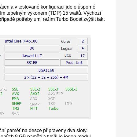
ájen a v testované konfiguraci jde o úsporné
ím tepelným výkonem (TDP) 15 wattů. Výchozí
 případě potřeby umí režim Turbo Boost zvýšit takt
ní paměť na desce připraveny dva sloty.
ených 8 GB paměti a tvořil je jeden modul