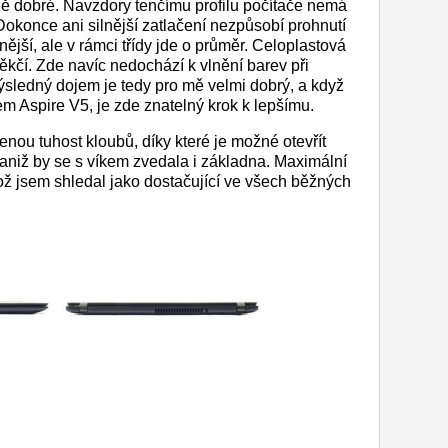
 dobré. Navzdory tenčímu profilu počítače nemá
okonce ani silnější zatlačení nezpůsobí prohnutí
nější, ale v rámci třídy jde o průměr. Celoplastová
ěkčí. Zde navíc nedochází k vlnění barev při
Výsledný dojem je tedy pro mě velmi dobrý, a když
m Aspire V5, je zde znatelný krok k lepšímu.
nou tuhost kloubů, díky které je možné otevřít
aniž by se s víkem zvedala i základna. Maximální
což jsem shledal jako dostačující ve všech běžných