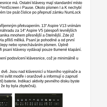
snice má. Ostatní klávesy mají standardní místo
PrintScreen i Pause. Okolo písmen I a K nechybí
erém lze psát číslice po přepnutí zámku NumLock
 příjemným překvapením. 13“ Aspire V13 vnímám
náhradu za 14“ Aspire V5 (alespoň levnějších
anika mnohem přesnější a čitelnější. Zde již
a příliš mělká. Psaní je pohodlné a od první
eklepy nebo vynecháváním písmen. Úplně
ři psaní klávesy vydávají pouze tlumené klapání.
není podsvícení klávesnice, což je minimálně u
 dvě. Jsou nad klávesnicí u hlavního vypínače a
Umí svítit modře i oranžově a informují o zapnutí
tí) baterie. Indikaci aktivity pevného disku byste
, že by byla zbytečná).