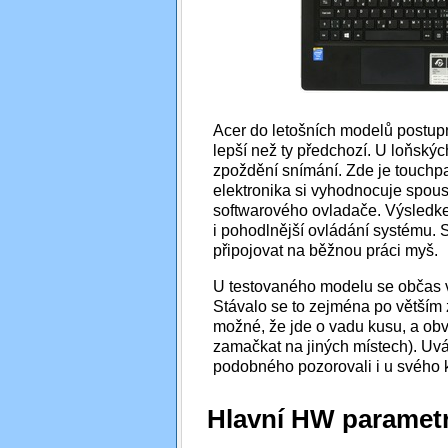
Acer do letošních modelů postu
lepší než ty předchozí. U loňský
zpoždění snímání. Zde je touchpa
elektronika si vyhodnocuje spou
softwarového ovladače. Výsledke
i pohodlnější ovládání systému
připojovat na běžnou práci myš.
U testovaného modelu se občas vy
Stávalo se to zejména po větším 
možné, že jde o vadu kusu, a obvy
zamačkat na jiných místech). Uvá
podobného pozorovali i u svého ku
Hlavní HW paramet