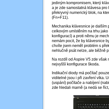
jediným kompromisem, který kláve
a je zde samostatná klávesa pro 
překryvný numerický blok, na kt
(Fn+F11).
Mechanika klávesnice je dalším
celkovým umístěním na trhu jako 
konfigurací) a proti němu je mech
nemám pocit, že by klávesnice byl
chvíle jsem neměl problém s př
nehlučně psát nelze, ale běžně p
Na rozdíl od Aspire V5 zde však 
nejvyšší konfigurace škoda.
Indikační diody má počítač pouze
viditelné jsou i při zavření víka. 
(uspání) počítače a nabíjení (nabi
zde hledali marně (a nedá se říct