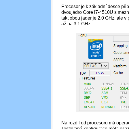
Procesor je k základní desce přip
dvoujádro Core i7-4510U s mezn
takt obou jader je 2,0 GHz, ale v
až na 3,1 GHz.
Na rozdíl od procesoru má operač
Testovaná konfigurace měla osaz