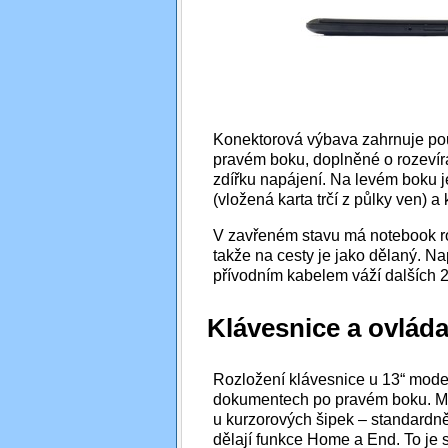
Konektorová výbava zahrnuje pou
pravém boku, doplněné o rozevíra
zdířku napájení. Na levém boku 
(vložená karta trčí z půlky ven)
V zavřeném stavu má notebook ro
takže na cesty je jako dělaný. N
přívodním kabelem váží dalších 2
Klávesnice a ovláda
Rozložení klávesnice u 13“ mode
dokumentech po pravém boku. Míst
u kurzorových šipek – standardn
dělají funkce Home a End. To je 