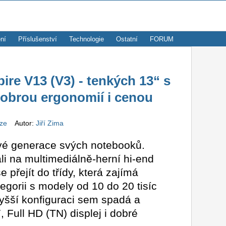
ní
Příslušenství
Technologie
Ostatní
FORUM
re V13 (V3) - tenkých 13“ s
dobrou ergonomií i cenou
nze
Autor:
Jiří Zima
ové generace svých notebooků.
i na multimediálně-herní hi-end
e přejít do třídy, která zajímá
tegorii s modely od 10 do 20 tisíc
vyšší konfiguraci sem spadá a
 Full HD (TN) displej i dobré