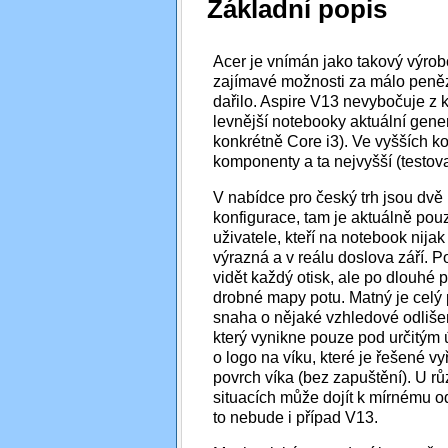
Základní popis
Acer je vnímán jako takový výrob
zajímavé možnosti za málo peněz.
dařilo. Aspire V13 nevybočuje z k
levnější notebooky aktuální gene
konkrétně Core i3). Ve vyšších kon
komponenty a ta nejvyšší (testov
V nabídce pro český trh jsou dvě
konfigurace, tam je aktuálně pouz
uživatele, kteří na notebook nija
výrazná a v reálu doslova září. 
vidět každý otisk, ale po dlouhé 
drobné mapy potu. Matný je celý p
snaha o nějaké vzhledové odlišen
který vynikne pouze pod určitým
o logo na víku, které je řešené
povrch víka (bez zapuštění). U rů
situacích může dojít k mírnému o
to nebude i případ V13.