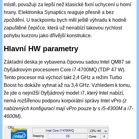
místě, považuji za lepší než klasické fixní uchycení u horní
hrany. Elektronika Synaptics reaguje přesně a bez
zpoždění. U trackpointu bych měl ještě výhradu k hodně
zapuštěné čepičce, která už nenabízí takovou rychlost
pohybu kurzoru jako dřívější konstrukce.
Hlavní HW parametry
Základní deska je vybavena čipovou sadou Intel QM87 se
čtyřjádrovým procesorem Core i7-4700MQ (TDP 47 W).
Tento procesor má výchozí takt 2,4 GHz a režim Turbo
Boost ho dokáže vyhnat až na 3,4 GHz. Vzhledem k tomu,
že jde o nejnižší čtyřjádrový model i7, který Intel nabízí,
nemá rozšířenou podporu korporátní správy Intel vPro
(z
nabízených konfigurací mají vPro pouze ty s i5-4300M a i7-
4600M)
.