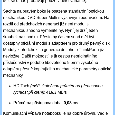
M.2 se u nás prodávají pouze v delší variantě).
Šachta na pravém boku je osazena standardní optickou
mechanikou DVD Super Multi s výsuvným podavačem. Na
rozdíl od předchozích generací již není modul s
mechanikou snadno vyměnitelný. Nyní jej drží jeden
šroubek na spodku. Přesto by časem snad měl být
dostupný oficiální modul s adaptérem pro druhý pevný disk.
Moduly z předchozích generací do tohoto ThinkPadu již
nevložíte. Další možností je jít cestou neoriginálního
příslušenství v podobě libovolného 9,5mm vysokého
adaptéru přesně kopírujícího mechanické parametry optické
mechaniky.
HD Tach
(měří skutečnou průměrnou přenosovou
rychlost při čtení)
:
416,3
MB/s
Průměrná přístupová doba:
0,08
ms
Komunikační výbava notebooku je na dobré úrovni. Vedle