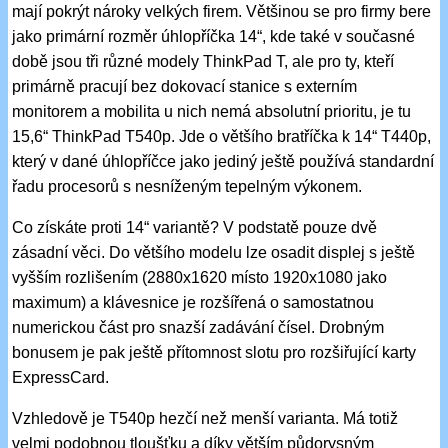
mají pokrýt nároky velkých firem. Většinou se pro firmy bere
jako primární rozměr úhlopříčka 14“, kde také v současné
době jsou tři různé modely ThinkPad T, ale pro ty, kteří
primárně pracují bez dokovací stanice s externím
monitorem a mobilita u nich nemá absolutní prioritu, je tu
15,6“ ThinkPad T540p. Jde o většího bratříčka k 14“ T440p,
který v dané úhlopříčce jako jediný ještě používá standardní
řadu procesorů s nesníženým tepelným výkonem.
Co získáte proti 14“ variantě? V podstatě pouze dvě
zásadní věci. Do většího modelu lze osadit displej s ještě
vyšším rozlišením (2880x1620 místo 1920x1080 jako
maximum) a klávesnice je rozšířená o samostatnou
numerickou část pro snazší zadávání čísel. Drobným
bonusem je pak ještě přítomnost slotu pro rozšiřující karty
ExpressCard.
Vzhledově je T540p hezčí než menší varianta. Má totiž
velmi podobnou tloušťku a díky větším půdorysným