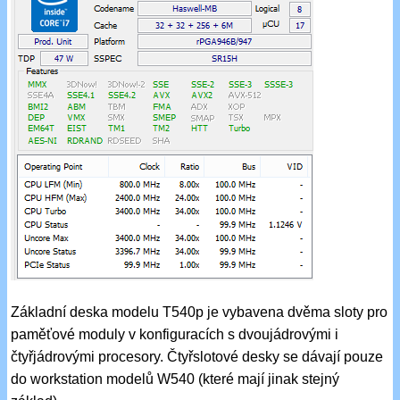
Základní deska modelu T540p je vybavena dvěma sloty pro
paměťové moduly v konfiguracích s dvoujádrovými i
čtyřjádrovými procesory. Čtyřslotové desky se dávají pouze
do workstation modelů W540 (které mají jinak stejný