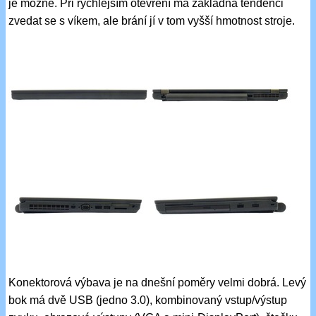
je možné. Při rychlejším otevření má základna tendenci
zvedat se s víkem, ale brání jí v tom vyšší hmotnost stroje.
Konektorová výbava je na dnešní poměry velmi dobrá. Levý
bok má dvě USB (jedno 3.0), kombinovaný vstup/výstup