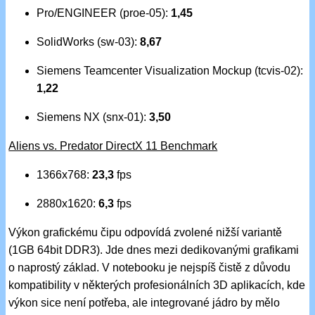
Pro/ENGINEER (proe-05):
1,45
SolidWorks (sw-03):
8,67
Siemens Teamcenter Visualization Mockup (tcvis-02):
1,22
Siemens NX (snx-01):
3,50
Aliens vs. Predator DirectX 11 Benchmark
1366x768:
23,3
fps
2880x1620:
6,3
fps
Výkon grafickému čipu odpovídá zvolené nižší variantě
(1GB 64bit DDR3). Jde dnes mezi dedikovanými grafikami
o naprostý základ. V notebooku je nejspíš čistě z důvodu
kompatibility v některých profesionálních 3D aplikacích, kde
výkon sice není potřeba, ale integrované jádro by mělo