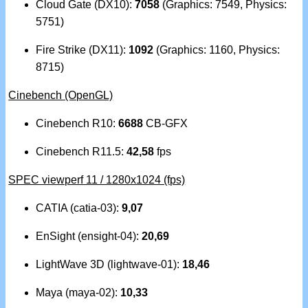
Cloud Gate (DX10):
7058
(Graphics: 7549, Physics:
5751)
Fire Strike (DX11):
1092
(Graphics: 1160, Physics:
8715)
Cinebench (OpenGL)
Cinebench R10:
6688
CB-GFX
Cinebench R11.5:
42,58
fps
SPEC viewperf 11 / 1280x1024 (fps)
CATIA (catia-03):
9,07
EnSight (ensight-04):
20,69
LightWave 3D (lightwave-01):
18,46
Maya (maya-02):
10,33