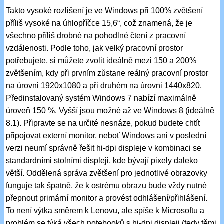
Takto vysoké rozlišení je ve Windows při 100% zvětšení
příliš vysoké na úhlopříčce 15,6“, což znamená, že je
všechno příliš drobné na pohodlné čtení z pracovní
vzdálenosti. Podle toho, jak velký pracovní prostor
potřebujete, si můžete zvolit ideálně mezi 150 a 200%
zvětšením, kdy při prvním zůstane reálný pracovní prostor
na úrovni 1920x1080 a při druhém na úrovni 1440x820.
Předinstalovaný systém Windows 7 nabízí maximálně
úroveň 150 %. Vyšší jsou možné až ve Windows 8 (ideálně
8.1). Připravte se na určité nesnáze, pokud budete chtít
připojovat externí monitor, neboť Windows ani v poslední
verzi neumí správně řešit hi-dpi displeje v kombinaci se
standardními stolními displeji, kde bývají pixely daleko
větší. Oddělená správa zvětšení pro jednotlivé obrazovky
funguje tak špatně, že k ostrému obrazu bude vždy nutné
přepnout primární monitor a provést odhlášení/přihlášení.
To není výtka směrem k Lenovu, ale spíše k Microsoftu a
problém se týká všech notebooků s hi-dpi displeji (tedy těmi