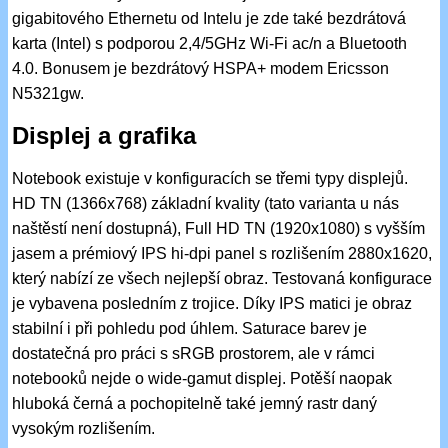
gigabitového Ethernetu od Intelu je zde také bezdrátová
karta (Intel) s podporou 2,4/5GHz Wi-Fi ac/n a Bluetooth
4.0. Bonusem je bezdrátový HSPA+ modem Ericsson
N5321gw.
Displej a grafika
Notebook existuje v konfiguracích se třemi typy displejů.
HD TN (1366x768) základní kvality (tato varianta u nás
naštěstí není dostupná), Full HD TN (1920x1080) s vyšším
jasem a prémiový IPS hi-dpi panel s rozlišením 2880x1620,
který nabízí ze všech nejlepší obraz. Testovaná konfigurace
je vybavena posledním z trojice. Díky IPS matici je obraz
stabilní i při pohledu pod úhlem. Saturace barev je
dostatečná pro práci s sRGB prostorem, ale v rámci
notebooků nejde o wide-gamut displej. Potěší naopak
hluboká černá a pochopitelně také jemný rastr daný
vysokým rozlišením.