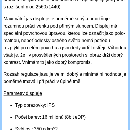
s rozlišením od 2560x1440).
Maximální jas displeje je poměrně silný a umožňuje
rozumnou práci venku pod přímým sluncem. Displej má
speciální povrchovou úpravou, kterou lze označit jako polo-
matnou, neboť odlesky ostrého světla nemá potřebu
rozptýlit po celém povrchu a jsou tedy vidět ostřeji. Výhodou
však je, že i v prosvětlených prostorech si obraz drží dobrý
kontrast. Vnímám to jako dobrý kompromis.
Rozsah regulace jasu je velmi dobrý a minimální hodnota je
poměrně tmavá i při práci v úplné tmě.
Parametry displeje
Typ obrazovky: IPS
Počet barev: 16 miliónů (8bit eDP)
Světlost: 350 cd/m^2