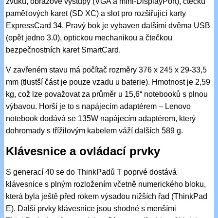
zvuku, obrazové výstupy (VGA a mini-DisplayPort), čtečku
paměťových karet (SD XC) a slot pro rozšiřující karty
ExpressCard 34. Pravý bok je vybaven dalšími dvěma USB
(opět jedno 3.0), optickou mechanikou a čtečkou
bezpečnostních karet SmartCard.
V zavřeném stavu má počítač rozměry 376 x 245 x 29-33,5
mm (tlustší část je pouze vzadu u baterie). Hmotnost je 2,59
kg, což lze považovat za průměr u 15,6“ notebooků s plnou
výbavou. Horší je to s napájecím adaptérem – Lenovo
notebook dodává se 135W napájecím adaptérem, který
dohromady s třížilovým kabelem váží dalších 589 g.
Klávesnice a ovládací prvky
S generací 40 se do ThinkPadů T poprvé dostává
klávesnice s plným rozložením včetně numerického bloku,
která byla ještě před rokem výsadou nižších řad (ThinkPad
E). Další prvky klávesnice jsou shodné s menšími