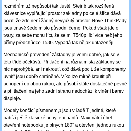
rozměrům už nepůsobí tak tlustě. Stejně tak rozšířená
klávesnice vyplňující prostor základny po celé šířce dává
pocit, že zde není žádný nevyužitý prostor. Nové ThinkPady
jsou tmavě šedé místo původní černé. Pokud však jde o
tvary, za sebe mohu říct, že se mi T540p líbí více než jeho
přímý předchůdce T530. Vypadá tak nějak uhlazeněji.
Mechanické provedení základny je velmi dobré, jak se v
této třídě očekává. Při tlačení na různá místa základny se
nic neprohýbá, ani nekroutí, což dává pocit, že komponenty
uvnitř jsou dobře chráněné. Víko lze mírně kroutit při
uchopení do obou rukou, ale působí stále dostatečně pevně
a při tlačení na jeho zadní stranu nedochází k vlnění barev
displeje.
Modely končící písmenem
p
jsou v řadě T jediné, které
nabízí ještě klasické uchycení pantů. Maximální úhel
otevření notebooku je plných 180° a otevření jednou rukou