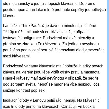
jde mechanicky o jednu z lepších klávesnic. Dobrému
pocitu napomáhají také mírně prohnuté čepičky jednotlivých
kláves.
Lampička ThinkPadů už je dávnou minulostí, nicméně
T540p může mít podsvícení kláves, což je případ i
testované konfigurace. Podsvícení má dvě intenzity a
přepíná se zkratkou Fn+Mezerník. Za jedinou nevýhodu
použitého podsvícení beru větší prosvítání diod v mezerách
mezi klávesami.
Podsvícené varianty klávesnic mají bohužel hladký povrch
kláves, na kterém jsou lépe vidět otisky prstů a mastnota.
Hladké klávesy mají také nevýhodu v případě, že sedíte
pod zdrojem světla, neboť se mnohem více lesknou, což
snižuje kontrast popisek.
Indikační diody v Lenovu příliš rádi nemají. Na klávesnici
jsou tři diody přímo na klávesách. Označují Fn Lock a