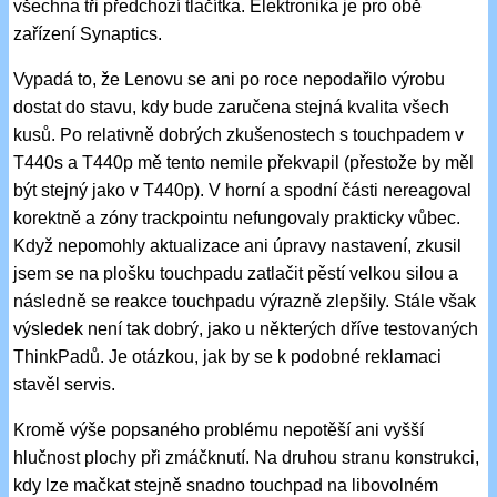
všechna tři předchozí tlačítka. Elektronika je pro obě
zařízení Synaptics.
Vypadá to, že Lenovu se ani po roce nepodařilo výrobu
dostat do stavu, kdy bude zaručena stejná kvalita všech
kusů. Po relativně dobrých zkušenostech s touchpadem v
T440s a T440p mě tento nemile překvapil (přestože by měl
být stejný jako v T440p). V horní a spodní části nereagoval
korektně a zóny trackpointu nefungovaly prakticky vůbec.
Když nepomohly aktualizace ani úpravy nastavení, zkusil
jsem se na plošku touchpadu zatlačit pěstí velkou silou a
následně se reakce touchpadu výrazně zlepšily. Stále však
výsledek není tak dobrý, jako u některých dříve testovaných
ThinkPadů. Je otázkou, jak by se k podobné reklamaci
stavěl servis.
Kromě výše popsaného problému nepotěší ani vyšší
hlučnost plochy při zmáčknutí. Na druhou stranu konstrukci,
kdy lze mačkat stejně snadno touchpad na libovolném