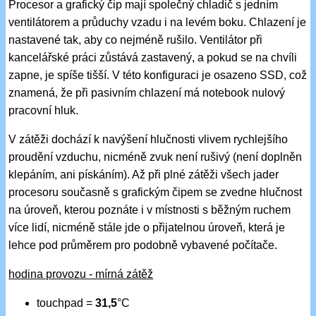
Procesor a grafický čip mají společný chladič s jedním
ventilátorem a průduchy vzadu i na levém boku. Chlazení je
nastavené tak, aby co nejméně rušilo. Ventilátor při
kancelářské práci zůstává zastavený, a pokud se na chvíli
zapne, je spíše tišší. V této konfiguraci je osazeno SSD, což
znamená, že při pasivním chlazení má notebook nulový
pracovní hluk.
V zátěži dochází k navýšení hlučnosti vlivem rychlejšího
proudění vzduchu, nicméně zvuk není rušivý (není doplněn
klepáním, ani pískáním). Až při plné zátěži všech jader
procesoru současně s grafickým čipem se zvedne hlučnost
na úroveň, kterou poznáte i v místnosti s běžným ruchem
více lidí, nicméně stále jde o přijatelnou úroveň, která je
lehce pod průměrem pro podobně vybavené počítače.
hodina provozu - mírná zátěž
touchpad =
31,5
°C