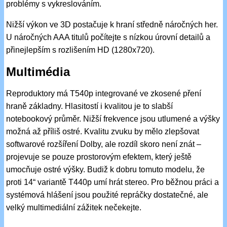
problémy s vykreslováním.
Nižší výkon ve 3D postačuje k hraní středně náročných her.
U náročných AAA titulů počítejte s nízkou úrovní detailů a
přinejlepším s rozlišením HD (1280x720).
Multimédia
Reproduktory má T540p integrované ve zkosené pření
hraně základny. Hlasitostí i kvalitou je to slabší
notebookový průměr. Nižší frekvence jsou utlumené a výšky
možná až příliš ostré. Kvalitu zvuku by mělo zlepšovat
softwarové rozšíření Dolby, ale rozdíl skoro není znát –
projevuje se pouze prostorovým efektem, který ještě
umocňuje ostré výšky. Budiž k dobru tomuto modelu, že
proti 14“ variantě T440p umí hrát stereo. Pro běžnou práci a
systémová hlášení jsou použité repráčky dostatečné, ale
velký multimediální zážitek nečekejte.