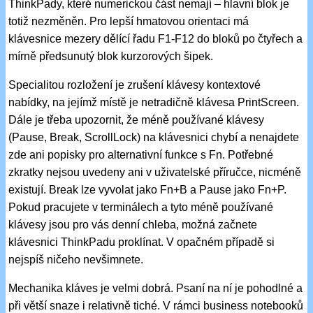
ThinkPady, které numerickou část nemají – hlavní blok je
totiž nezměněn. Pro lepší hmatovou orientaci má
klávesnice mezery dělící řadu F1-F12 do bloků po čtyřech a
mírně předsunutý blok kurzorových šipek.
Specialitou rozložení je zrušení klávesy kontextové
nabídky, na jejímž místě je netradičně klávesa PrintScreen.
Dále je třeba upozornit, že méně používané klávesy
(Pause, Break, ScrollLock) na klávesnici chybí a nenajdete
zde ani popisky pro alternativní funkce s Fn. Potřebné
zkratky nejsou uvedeny ani v uživatelské příručce, nicméně
existují. Break lze vyvolat jako Fn+B a Pause jako Fn+P.
Pokud pracujete v terminálech a tyto méně používané
klávesy jsou pro vás denní chleba, možná začnete
klávesnici ThinkPadu proklínat. V opačném případě si
nejspíš ničeho nevšimnete.
Mechanika kláves je velmi dobrá. Psaní na ní je pohodlné a
při větší snaze i relativně tiché. V rámci business notebooků