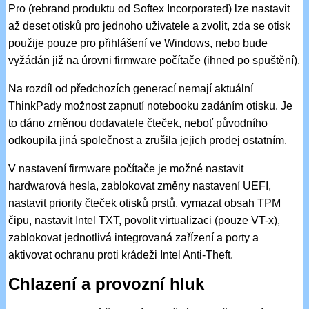
Pro (rebrand produktu od Softex Incorporated) lze nastavit
až deset otisků pro jednoho uživatele a zvolit, zda se otisk
použije pouze pro přihlášení ve Windows, nebo bude
vyžádán již na úrovni firmware počítače (ihned po spuštění).
Na rozdíl od předchozích generací nemají aktuální
ThinkPady možnost zapnutí notebooku zadáním otisku. Je
to dáno změnou dodavatele čteček, neboť původního
odkoupila jiná společnost a zrušila jejich prodej ostatním.
V nastavení firmware počítače je možné nastavit
hardwarová hesla, zablokovat změny nastavení UEFI,
nastavit priority čteček otisků prstů, vymazat obsah TPM
čipu, nastavit Intel TXT, povolit virtualizaci (pouze VT-x),
zablokovat jednotlivá integrovaná zařízení a porty a
aktivovat ochranu proti krádeži Intel Anti-Theft.
Chlazení a provozní hluk