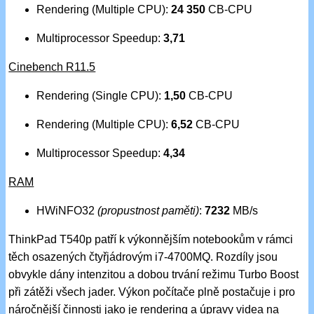
Rendering (Multiple CPU):
24 350
CB-CPU
Multiprocessor Speedup:
3,71
Cinebench R11.5
Rendering (Single CPU):
1,50
CB-CPU
Rendering (Multiple CPU):
6,52
CB-CPU
Multiprocessor Speedup:
4,34
RAM
HWiNFO32
(propustnost paměti)
:
7232
MB/s
ThinkPad T540p patří k výkonnějším notebookům v rámci
těch osazených čtyřjádrovým i7-4700MQ. Rozdíly jsou
obvykle dány intenzitou a dobou trvání režimu Turbo Boost
při zátěži všech jader. Výkon počítače plně postačuje i pro
náročnější činnosti jako je rendering a úpravy videa na