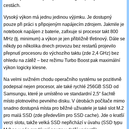
cestách.
Vysoký výkon má jednu jedinou výjimku. Je dostupný
pouze při práci s připojeným napájecím zdrojem. Jakmile je
notebook napájen z baterie, zafixuje si procesor takt 800
MHz (tj. minimum) a výkon je jen přibližně třetinový. Dále se
někdy po několika dnech provozu bez restartů projevilo
přepnutí procesoru do výchozího taktu (zde 2,4 GHz) bez
ohledu na zátěž – bez režimu Turbo Boost pak maximální
výkon logicky klesne.
Na velmi svižném chodu operačního systému se pozitivně
podepsal nejen procesor, ale také rychlé 256GB SSD od
Samsungu, které je umístěno ve standardní 2,5“ šachtě
místo plotnového pevného disku. V útrobách počítače mimo
snadno dostupná místa pro běžné uživatele je také slot M.2
pro malá SSD (zde především pro SSD cache). Jde o kratší
verzi slotu, takže velká SSD nepřichází v úvahu (SSD typu