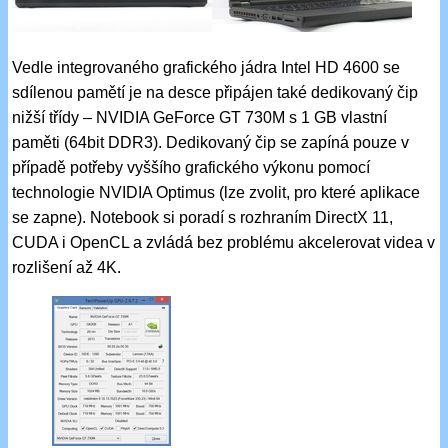
Vedle integrovaného grafického jádra Intel HD 4600 se
sdílenou pamětí je na desce připájen také dedikovaný čip
nižší třídy – NVIDIA GeForce GT 730M s 1 GB vlastní
paměti (64bit DDR3). Dedikovaný čip se zapíná pouze v
případě potřeby vyššího grafického výkonu pomocí
technologie NVIDIA Optimus (lze zvolit, pro které aplikace
se zapne). Notebook si poradí s rozhraním DirectX 11,
CUDA i OpenCL a zvládá bez problému akcelerovat videa v
rozlišení až 4K.