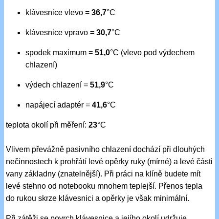
klávesnice vlevo =
36,7
°C
klávesnice vpravo =
30,7
°C
spodek maximum =
51,0
°C (vlevo pod výdechem
chlazení)
výdech chlazení =
51,9
°C
napájecí adaptér =
41,6
°C
teplota okolí při měření:
23
°C
Vlivem převážně pasivního chlazení dochází při dlouhých
nečinnostech k prohřátí levé opěrky ruky (mírné) a levé části
vany základny (znatelnější). Při práci na klíně budete mít
levé stehno od notebooku mnohem teplejší. Přenos tepla
do rukou skrze klávesnici a opěrky je však minimální.
Při zátěži se povrch klávesnice a jejího okolí udržuje