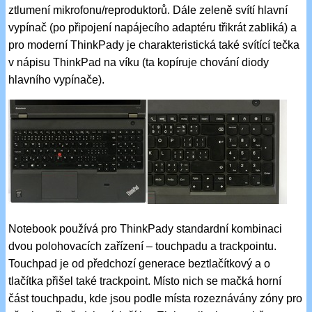
ztlumení mikrofonu/reproduktorů. Dále zeleně svítí hlavní
vypínač (po připojení napájecího adaptéru třikrát zabliká) a
pro moderní ThinkPady je charakteristická také svítící tečka
v nápisu ThinkPad na víku (ta kopíruje chování diody
hlavního vypínače).
Notebook používá pro ThinkPady standardní kombinaci
dvou polohovacích zařízení – touchpadu a trackpointu.
Touchpad je od předchozí generace beztlačítkový a o
tlačítka přišel také trackpoint. Místo nich se mačká horní
část touchpadu, kde jsou podle místa rozeznávány zóny pro