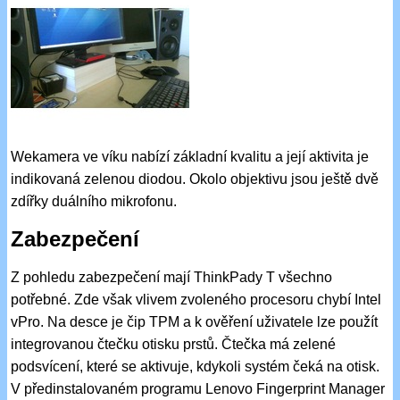
Wekamera ve víku nabízí základní kvalitu a její aktivita je
indikovaná zelenou diodou. Okolo objektivu jsou ještě dvě
zdířky duálního mikrofonu.
Zabezpečení
Z pohledu zabezpečení mají ThinkPady T všechno
potřebné. Zde však vlivem zvoleného procesoru chybí Intel
vPro. Na desce je čip TPM a k ověření uživatele lze použít
integrovanou čtečku otisku prstů. Čtečka má zelené
podsvícení, které se aktivuje, kdykoli systém čeká na otisk.
V předinstalovaném programu Lenovo Fingerprint Manager