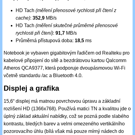
HD Tach
(měření přenosové rychlosti při čtení z
cache)
:
352,9
MB/s
HD Tach
(měření skutečné průměrné přenosové
rychlosti při čtení)
:
91,7
MB/s
Průměrná přístupová doba:
18,5
ms
Notebook je vybaven gigabitovým řadičem od Realteku pro
kabelové připojení do sítě a bezdrátovou kartou Qalcomm
Atheros QCA9377, která podporuje dvoupásmovou Wi-Fi
včetně standardu /ac a Bluetooth 4.0.
Displej a grafika
15,6“ displej má matnou povrchovou úpravu a základní
rozlišení HD (1366x768). Používá matici TN a kvalitou jde o
úplný základ aktuální nabídky, což se pozná podle slabého
kontrastu, bledých barev a velmi omezeného vertikálního
pozorovacího úhlu (bílá však má pouze mírný nádech do