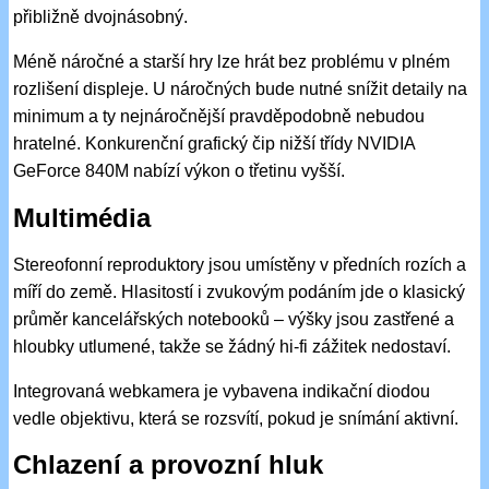
přibližně dvojnásobný.
Méně náročné a starší hry lze hrát bez problému v plném
rozlišení displeje. U náročných bude nutné snížit detaily na
minimum a ty nejnáročnější pravděpodobně nebudou
hratelné. Konkurenční grafický čip nižší třídy NVIDIA
GeForce 840M nabízí výkon o třetinu vyšší.
Multimédia
Stereofonní reproduktory jsou umístěny v předních rozích a
míří do země. Hlasitostí i zvukovým podáním jde o klasický
průměr kancelářských notebooků – výšky jsou zastřené a
hloubky utlumené, takže se žádný hi-fi zážitek nedostaví.
Integrovaná webkamera je vybavena indikační diodou
vedle objektivu, která se rozsvítí, pokud je snímání aktivní.
Chlazení a provozní hluk