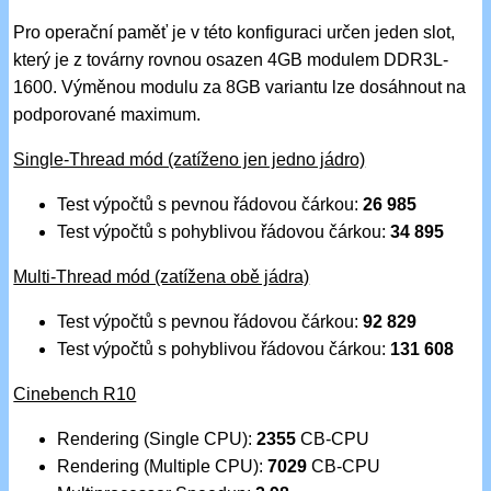
Pro operační paměť je v této konfiguraci určen jeden slot,
který je z továrny rovnou osazen 4GB modulem DDR3L-
1600. Výměnou modulu za 8GB variantu lze dosáhnout na
podporované maximum.
Single-Thread mód (zatíženo jen jedno jádro)
Test výpočtů s pevnou řádovou čárkou:
26 985
Test výpočtů s pohyblivou řádovou čárkou:
34 895
Multi-Thread mód (zatížena obě jádra)
Test výpočtů s pevnou řádovou čárkou:
92 829
Test výpočtů s pohyblivou řádovou čárkou:
131 608
Cinebench R10
Rendering (Single CPU):
2355
CB-CPU
Rendering (Multiple CPU):
7029
CB-CPU