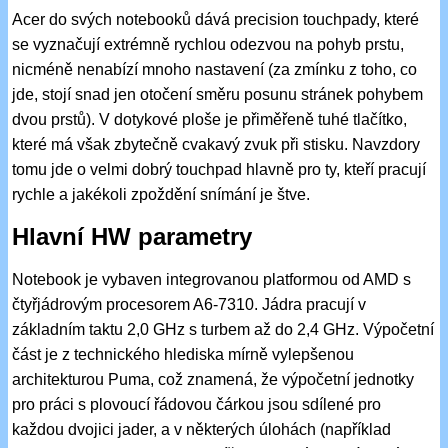
Acer do svých notebooků dává precision touchpady, které
se vyznačují extrémně rychlou odezvou na pohyb prstu,
nicméně nenabízí mnoho nastavení (za zmínku z toho, co
jde, stojí snad jen otočení směru posunu stránek pohybem
dvou prstů). V dotykové ploše je přiměřeně tuhé tlačítko,
které má však zbytečně cvakavý zvuk při stisku. Navzdory
tomu jde o velmi dobrý touchpad hlavně pro ty, kteří pracují
rychle a jakékoli zpoždění snímání je štve.
Hlavní HW parametry
Notebook je vybaven integrovanou platformou od AMD s
čtyřjádrovým procesorem A6-7310. Jádra pracují v
základním taktu 2,0 GHz s turbem až do 2,4 GHz. Výpočetní
část je z technického hlediska mírně vylepšenou
architekturou Puma, což znamená, že výpočetní jednotky
pro práci s plovoucí řádovou čárkou jsou sdílené pro
každou dvojici jader, a v některých úlohách (například