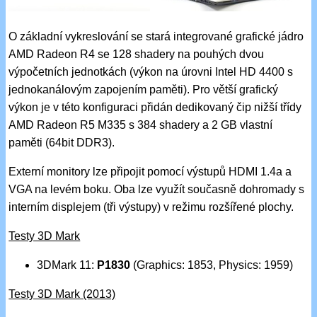
O základní vykreslování se stará integrované grafické jádro
AMD Radeon R4 se 128 shadery na pouhých dvou
výpočetních jednotkách (výkon na úrovni Intel HD 4400 s
jednokanálovým zapojením paměti). Pro větší grafický
výkon je v této konfiguraci přidán dedikovaný čip nižší třídy
AMD Radeon R5 M335 s 384 shadery a 2 GB vlastní
paměti (64bit DDR3).
Externí monitory lze připojit pomocí výstupů HDMI 1.4a a
VGA na levém boku. Oba lze využít současně dohromady s
interním displejem (tři výstupy) v režimu rozšířené plochy.
Testy 3D Mark
3DMark 11:
P1830
(Graphics: 1853, Physics: 1959)
Testy 3D Mark (2013)