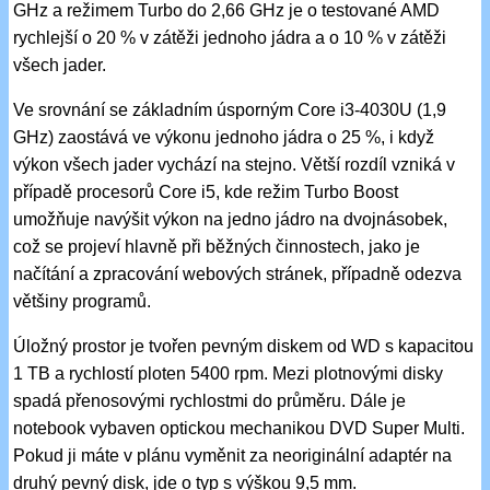
GHz a režimem Turbo do 2,66 GHz je o testované AMD
rychlejší o 20 % v zátěži jednoho jádra a o 10 % v zátěži
všech jader.
Ve srovnání se základním úsporným Core i3-4030U (1,9
GHz) zaostává ve výkonu jednoho jádra o 25 %, i když
výkon všech jader vychází na stejno. Větší rozdíl vzniká v
případě procesorů Core i5, kde režim Turbo Boost
umožňuje navýšit výkon na jedno jádro na dvojnásobek,
což se projeví hlavně při běžných činnostech, jako je
načítání a zpracování webových stránek, případně odezva
většiny programů.
Úložný prostor je tvořen pevným diskem od WD s kapacitou
1 TB a rychlostí ploten 5400 rpm. Mezi plotnovými disky
spadá přenosovými rychlostmi do průměru. Dále je
notebook vybaven optickou mechanikou DVD Super Multi.
Pokud ji máte v plánu vyměnit za neoriginální adaptér na
druhý pevný disk, jde o typ s výškou 9,5 mm.