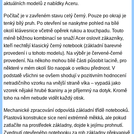
aktuálních modelů z nabídky Aceru.
Počítač je v zavřeném stavu celý černý. Pouze po okraji je
tenký bílý pruh. Po otevření se naskytne pohled na bílé
okolí klávesnice včetně opěrek rukou a touchpadu. Touto
méně běžnou kombinací se snaží Acer oslovit zákazníky,
kteří nechtějí klasický černý notebook (základní barevné
provedení i u tohoto modelu). Na výběr je červené-černé
provedení. Na někoho mohou bílé části působit lacině, pro
některé v mém okolí šlo naopak o velkou přednost. V
podstatě všichni se ovšem shodují v pozitivním hodnocení
netradičního vzorku na vnější straně víka – vypadá jako
vzorek nějaké hrubé tkaniny a je příjemný na dotyk. Kromě
toho na něm nebude vidět každý otisk.
Mechanické zpracování odpovídá základní třídě notebooků.
Plastová konstrukce sice není extrémně měkká, ale pokud
zatlačíte na prostředek základny, dojde k jejímu prohnutí.
Zvednutí otevřeného notebooku za roh základny překvapivě