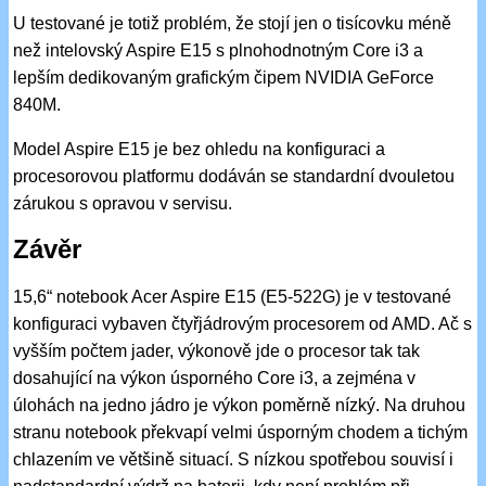
U testované je totiž problém, že stojí jen o tisícovku méně
než intelovský Aspire E15 s plnohodnotným Core i3 a
lepším dedikovaným grafickým čipem NVIDIA GeForce
840M.
Model Aspire E15 je bez ohledu na konfiguraci a
procesorovou platformu dodáván se standardní dvouletou
zárukou s opravou v servisu.
Závěr
15,6“ notebook Acer Aspire E15 (E5-522G) je v testované
konfiguraci vybaven čtyřjádrovým procesorem od AMD. Ač s
vyšším počtem jader, výkonově jde o procesor tak tak
dosahující na výkon úsporného Core i3, a zejména v
úlohách na jedno jádro je výkon poměrně nízký. Na druhou
stranu notebook překvapí velmi úsporným chodem a tichým
chlazením ve většině situací. S nízkou spotřebou souvisí i