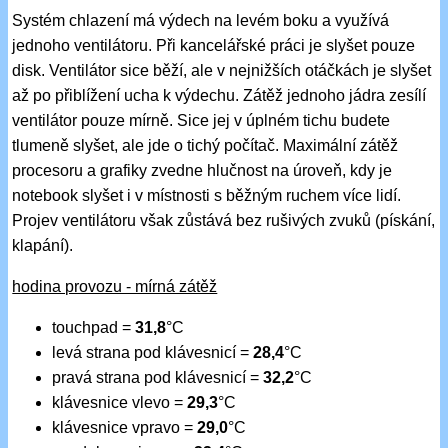
Systém chlazení má výdech na levém boku a využívá
jednoho ventilátoru. Při kancelářské práci je slyšet pouze
disk. Ventilátor sice běží, ale v nejnižších otáčkách je slyšet
až po přiblížení ucha k výdechu. Zátěž jednoho jádra zesílí
ventilátor pouze mírně. Sice jej v úplném tichu budete
tlumeně slyšet, ale jde o tichý počítač. Maximální zátěž
procesoru a grafiky zvedne hlučnost na úroveň, kdy je
notebook slyšet i v místnosti s běžným ruchem více lidí.
Projev ventilátoru však zůstává bez rušivých zvuků (pískání,
klapání).
hodina provozu - mírná zátěž
touchpad =
31,8
°C
levá strana pod klávesnicí =
28,4
°C
pravá strana pod klávesnicí =
32,2
°C
klávesnice vlevo =
29,3
°C
klávesnice vpravo =
29,0
°C