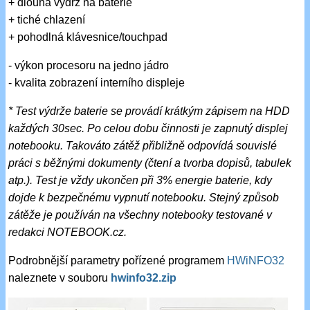
+ dlouhá výdrž na baterie
+ tiché chlazení
+ pohodlná klávesnice/touchpad
- výkon procesoru na jedno jádro
- kvalita zobrazení interního displeje
* Test výdrže baterie se provádí krátkým zápisem na HDD
každých 30sec. Po celou dobu činnosti je zapnutý displej
notebooku. Takováto zátěž přibližně odpovídá souvislé
práci s běžnými dokumenty (čtení a tvorba dopisů, tabulek
atp.). Test je vždy ukončen při 3% energie baterie, kdy
dojde k bezpečnému vypnutí notebooku. Stejný způsob
zátěže je používán na všechny notebooky testované v
redakci NOTEBOOK.cz.
Podrobnější parametry pořízené programem
HWiNFO32
naleznete v souboru
hwinfo32.zip