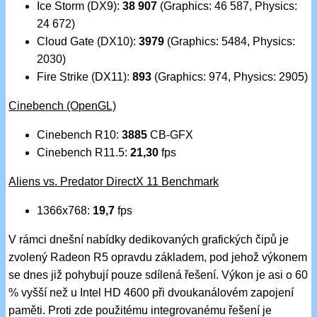
Ice Storm (DX9):
38 907
(Graphics: 46 587, Physics:
24 672)
Cloud Gate (DX10):
3979
(Graphics: 5484, Physics:
2030)
Fire Strike (DX11):
893
(Graphics: 974, Physics: 2905)
Cinebench (OpenGL)
Cinebench R10:
3885
CB-GFX
Cinebench R11.5:
21,30
fps
Aliens vs. Predator DirectX 11 Benchmark
1366x768:
19,7
fps
V rámci dnešní nabídky dedikovaných grafických čipů je
zvolený Radeon R5 opravdu základem, pod jehož výkonem
se dnes již pohybují pouze sdílená řešení. Výkon je asi o 60
% vyšší než u Intel HD 4600 při dvoukanálovém zapojení
paměti. Proti zde použitému integrovanému řešení je