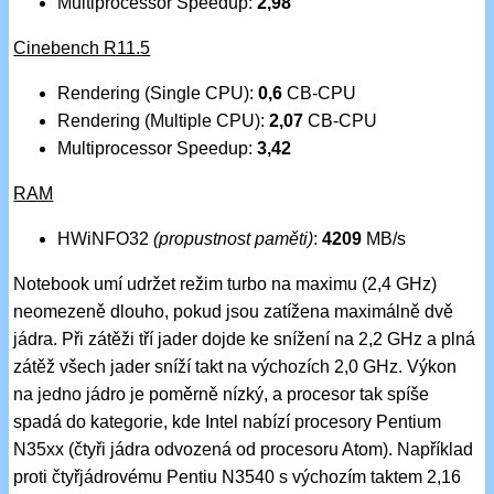
Multiprocessor Speedup:
2,98
Cinebench R11.5
Rendering (Single CPU):
0,6
CB-CPU
Rendering (Multiple CPU):
2,07
CB-CPU
Multiprocessor Speedup:
3,42
RAM
HWiNFO32
(propustnost paměti)
:
4209
MB/s
Notebook umí udržet režim turbo na maximu (2,4 GHz)
neomezeně dlouho, pokud jsou zatížena maximálně dvě
jádra. Při zátěži tří jader dojde ke snížení na 2,2 GHz a plná
zátěž všech jader sníží takt na výchozích 2,0 GHz. Výkon
na jedno jádro je poměrně nízký, a procesor tak spíše
spadá do kategorie, kde Intel nabízí procesory Pentium
N35xx (čtyři jádra odvozená od procesoru Atom). Například
proti čtyřjádrovému Pentiu N3540 s výchozím taktem 2,16