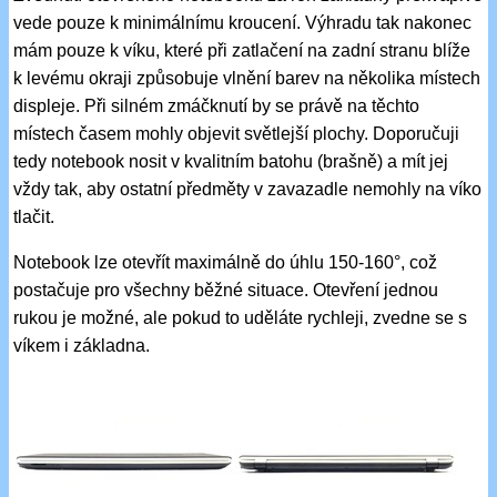
vede pouze k minimálnímu kroucení. Výhradu tak nakonec
mám pouze k víku, které při zatlačení na zadní stranu blíže
k levému okraji způsobuje vlnění barev na několika místech
displeje. Při silném zmáčknutí by se právě na těchto
místech časem mohly objevit světlejší plochy. Doporučuji
tedy notebook nosit v kvalitním batohu (brašně) a mít jej
vždy tak, aby ostatní předměty v zavazadle nemohly na víko
tlačit.
Notebook lze otevřít maximálně do úhlu 150-160°, což
postačuje pro všechny běžné situace. Otevření jednou
rukou je možné, ale pokud to uděláte rychleji, zvedne se s
víkem i základna.