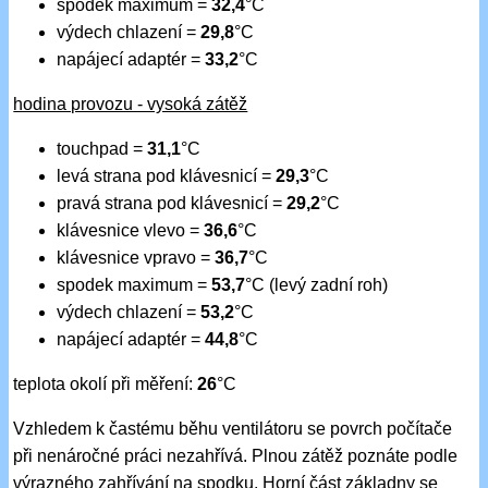
spodek maximum =
32,4
°C
výdech chlazení =
29,8
°C
napájecí adaptér =
33,2
°C
hodina provozu - vysoká zátěž
touchpad =
31,1
°C
levá strana pod klávesnicí =
29,3
°C
pravá strana pod klávesnicí =
29,2
°C
klávesnice vlevo =
36,6
°C
klávesnice vpravo =
36,7
°C
spodek maximum =
53,7
°C (levý zadní roh)
výdech chlazení =
53,2
°C
napájecí adaptér =
44,8
°C
teplota okolí při měření:
26
°C
Vzhledem k častému běhu ventilátoru se povrch počítače
při nenáročné práci nezahřívá. Plnou zátěž poznáte podle
výrazného zahřívání na spodku. Horní část základny se