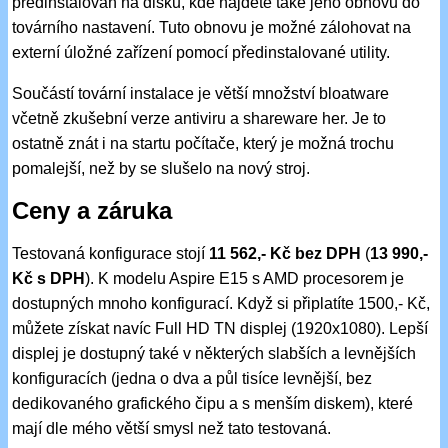
předinstalován na disku, kde najdete také jeho obnovu do
továrního nastavení. Tuto obnovu je možné zálohovat na
externí úložné zařízení pomocí předinstalované utility.
Součástí tovární instalace je větší množství bloatware
včetně zkušební verze antiviru a shareware her. Je to
ostatně znát i na startu počítače, který je možná trochu
pomalejší, než by se slušelo na nový stroj.
Ceny a záruka
Testovaná konfigurace stojí
11 562,- Kč bez DPH
(
13 990,-
Kč s DPH
). K modelu Aspire E15 s AMD procesorem je
dostupných mnoho konfigurací. Když si připlatíte 1500,- Kč,
můžete získat navíc Full HD TN displej (1920x1080). Lepší
displej je dostupný také v některých slabších a levnějších
konfiguracích (jedna o dva a půl tisíce levnější, bez
dedikovaného grafického čipu a s menším diskem), které
mají dle mého větší smysl než tato testovaná.