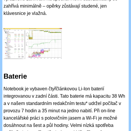
zahřívá minimálně – opěrky zůstávají studené, jen
klávesnice je vlažná.
Baterie
Notebook je vybaven čtyřčlánkovou Li-Ion baterií
integrovanou v zadní části. Tato baterie má kapacitu 38 Wh
a v našem standardním redakčním testu* udržel počítač v
provozu 7 hodin a 35 minut na jedno nabití. Při on-line
kancelářské práci s polovičním jasem a Wi-Fi je možné
dosáhnout na šest a půl hodiny. Velmi nízká spotřeba