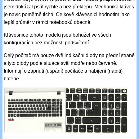
jsem dokázal psát rychle a bez překlepů. Mechanika kláves
je navíc poměrně tichá. Celkově klávesnici hodnotím jako
lepší průměr v rámci notebooků obecně.
Klávesnice tohoto modelu jsou bohužel ve všech
konfiguracích bez možnosti podsvícení.
Celý počítač má pouze dvě indikační diody na přední straně
a tyto diody podle situace svítí modře nebo červeně.
Informují o zapnutí (uspání) počítače a nabíjení (nabití)
baterie.