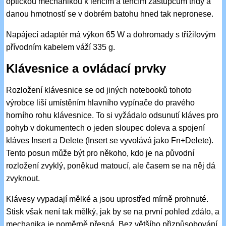
optickou mechanikou k lehčím a tenčím zástupcům třídy a
danou hmotností se v dobrém batohu hned tak nepronese.
Napájecí adaptér má výkon 65 W a dohromady s třížilovým
přívodním kabelem váží 335 g.
Klávesnice a ovládací prvky
Rozložení klávesnice se od jiných notebooků tohoto
výrobce liší umístěním hlavního vypínače do pravého
horního rohu klávesnice. To si vyžádalo odsunutí kláves pro
pohyb v dokumentech o jeden sloupec doleva a spojení
kláves Insert a Delete (Insert se vyvolává jako Fn+Delete).
Tento posun může být pro někoho, kdo je na původní
rozložení zvyklý, poněkud matoucí, ale časem se na něj dá
zvyknout.
Klávesy vypadají mělké a jsou uprostřed mírně prohnuté.
Stisk však není tak mělký, jak by se na první pohled zdálo, a
mechanika je poměrně přesná. Bez většího přizpůsobování