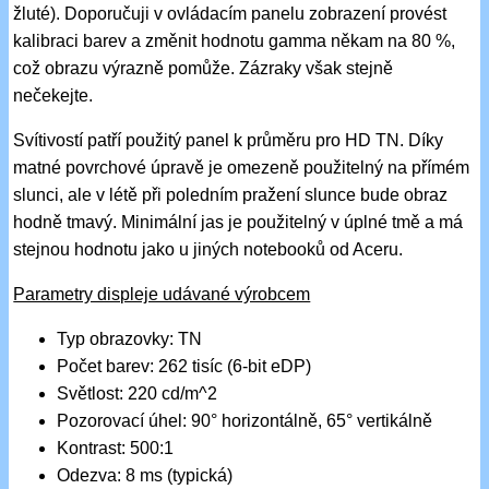
žluté). Doporučuji v ovládacím panelu zobrazení provést
kalibraci barev a změnit hodnotu gamma někam na 80 %,
což obrazu výrazně pomůže. Zázraky však stejně
nečekejte.
Svítivostí patří použitý panel k průměru pro HD TN. Díky
matné povrchové úpravě je omezeně použitelný na přímém
slunci, ale v létě při poledním pražení slunce bude obraz
hodně tmavý. Minimální jas je použitelný v úplné tmě a má
stejnou hodnotu jako u jiných notebooků od Aceru.
Parametry displeje udávané výrobcem
Typ obrazovky: TN
Počet barev: 262 tisíc (6-bit eDP)
Světlost: 220 cd/m^2
Pozorovací úhel: 90° horizontálně, 65° vertikálně
Kontrast: 500:1
Odezva: 8 ms (typická)