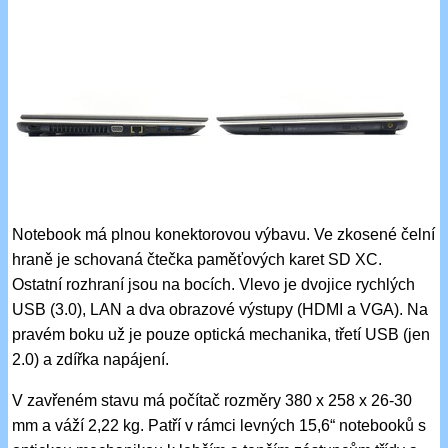
Notebook má plnou konektorovou výbavu. Ve zkosené čelní
hraně je schovaná čtečka paměťových karet SD XC.
Ostatní rozhraní jsou na bocích. Vlevo je dvojice rychlých
USB (3.0), LAN a dva obrazové výstupy (HDMI a VGA). Na
pravém boku už je pouze optická mechanika, třetí USB (jen
2.0) a zdířka napájení.
V zavřeném stavu má počítač rozměry 380 x 258 x 26-30
mm a váží 2,22 kg. Patří v rámci levných 15,6“ notebooků s