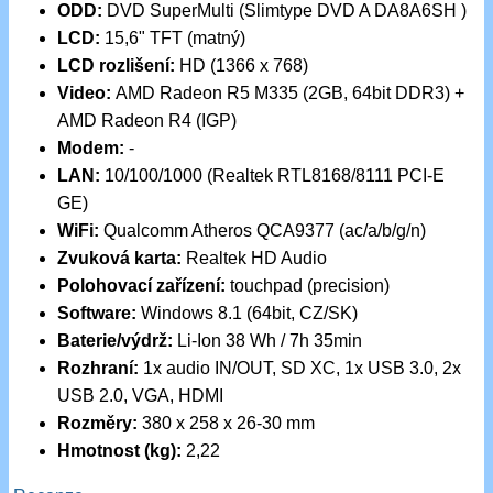
ODD:
DVD SuperMulti (Slimtype DVD A DA8A6SH )
LCD:
15,6" TFT (matný)
LCD rozlišení:
HD (1366 x 768)
Video:
AMD Radeon R5 M335 (2GB, 64bit DDR3) +
AMD Radeon R4 (IGP)
Modem:
-
LAN:
10/100/1000 (Realtek RTL8168/8111 PCI-E
GE)
WiFi:
Qualcomm Atheros QCA9377 (ac/a/b/g/n)
Zvuková karta:
Realtek HD Audio
Polohovací zařízení:
touchpad (precision)
Software:
Windows 8.1 (64bit, CZ/SK)
Baterie/výdrž:
Li-Ion 38 Wh / 7h 35min
Rozhraní:
1x audio IN/OUT, SD XC, 1x USB 3.0, 2x
USB 2.0, VGA, HDMI
Rozměry:
380 x 258 x 26-30 mm
Hmotnost (kg):
2,22