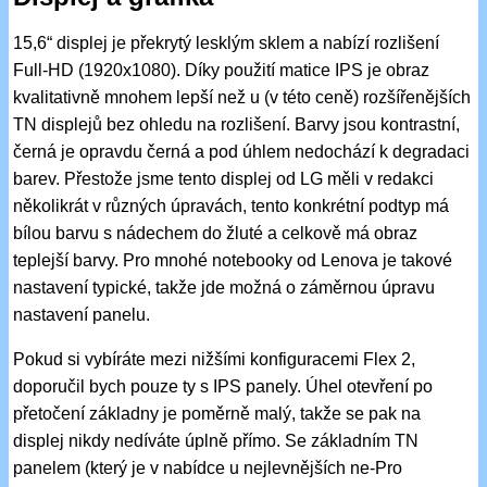
15,6“ displej je překrytý lesklým sklem a nabízí rozlišení
Full-HD (1920x1080). Díky použití matice IPS je obraz
kvalitativně mnohem lepší než u (v této ceně) rozšířenějších
TN displejů bez ohledu na rozlišení. Barvy jsou kontrastní,
černá je opravdu černá a pod úhlem nedochází k degradaci
barev. Přestože jsme tento displej od LG měli v redakci
několikrát v různých úpravách, tento konkrétní podtyp má
bílou barvu s nádechem do žluté a celkově má obraz
teplejší barvy. Pro mnohé notebooky od Lenova je takové
nastavení typické, takže jde možná o záměrnou úpravu
nastavení panelu.
Pokud si vybíráte mezi nižšími konfiguracemi Flex 2,
doporučil bych pouze ty s IPS panely. Úhel otevření po
přetočení základny je poměrně malý, takže se pak na
displej nikdy nedíváte úplně přímo. Se základním TN
panelem (který je v nabídce u nejlevnějších ne-Pro