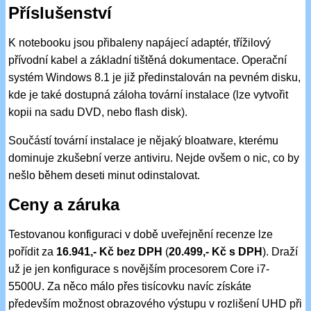
Příslušenství
K notebooku jsou přibaleny napájecí adaptér, třížilový
přívodní kabel a základní tištěná dokumentace. Operační
systém Windows 8.1 je již předinstalován na pevném disku,
kde je také dostupná záloha tovární instalace (lze vytvořit
kopii na sadu DVD, nebo flash disk).
Součástí tovární instalace je nějaký bloatware, kterému
dominuje zkušební verze antiviru. Nejde ovšem o nic, co by
nešlo během deseti minut odinstalovat.
Ceny a záruka
Testovanou konfiguraci v době uveřejnění recenze lze
pořídit za
16.941,- Kč bez DPH
(
20.499,- Kč s DPH
). Draží
už je jen konfigurace s novějším procesorem Core i7-
5500U. Za něco málo přes tisícovku navíc získáte
především možnost obrazového výstupu v rozlišení UHD při