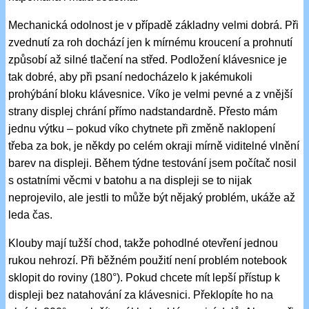
Mechanická odolnost je v případě základny velmi dobrá. Při
zvednutí za roh dochází jen k mírnému kroucení a prohnutí
způsobí až silné tlačení na střed. Podložení klávesnice je
tak dobré, aby při psaní nedocházelo k jakémukoli
prohýbání bloku klávesnice. Víko je velmi pevné a z vnější
strany displej chrání přímo nadstandardně. Přesto mám
jednu výtku – pokud víko chytnete při změně naklopení
třeba za bok, je někdy po celém okraji mírně viditelné vlnění
barev na displeji. Během týdne testování jsem počítač nosil
s ostatními věcmi v batohu a na displeji se to nijak
neprojevilo, ale jestli to může být nějaký problém, ukáže až
leda čas.
Klouby mají tužší chod, takže pohodlné otevření jednou
rukou nehrozí. Při běžném použití není problém notebook
sklopit do roviny (180°). Pokud chcete mít lepší přístup k
displeji bez natahování za klávesnici. Překlopíte ho na