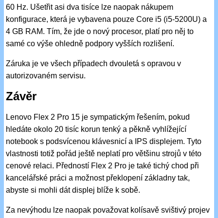
60 Hz. Ušetřit asi dva tisíce lze naopak nákupem
konfigurace, která je vybavena pouze Core i5 (i5-5200U) a
4 GB RAM. Tím, že jde o nový procesor, platí pro něj to
samé co výše ohledně podpory vyšších rozlišení.
Záruka je ve všech případech dvouletá s opravou v
autorizovaném servisu.
Závěr
Lenovo Flex 2 Pro 15 je sympatickým řešením, pokud
hledáte okolo 20 tisíc korun tenký a pěkně vyhlížející
notebook s podsvícenou klávesnicí a IPS displejem. Tyto
vlastnosti totiž pořád ještě neplatí pro většinu strojů v této
cenové relaci. Předností Flex 2 Pro je také tichý chod při
kancelářské práci a možnost překlopení základny tak,
abyste si mohli dát displej blíže k sobě.
Za nevýhodu lze naopak považovat kolísavě svištivý projev