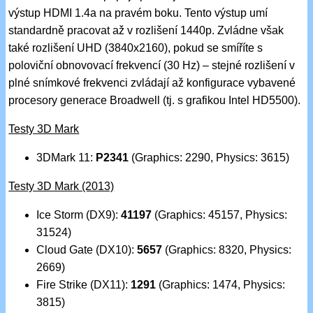
výstup HDMI 1.4a na pravém boku. Tento výstup umí
standardně pracovat až v rozlišení 1440p. Zvládne však
také rozlišení UHD (3840x2160), pokud se smíříte s
poloviční obnovovací frekvencí (30 Hz) – stejné rozlišení v
plné snímkové frekvenci zvládají až konfigurace vybavené
procesory generace Broadwell (tj. s grafikou Intel HD5500).
Testy 3D Mark
3DMark 11:
P2341
(Graphics: 2290, Physics: 3615)
Testy 3D Mark (2013)
Ice Storm (DX9):
41197
(Graphics: 45157, Physics:
31524)
Cloud Gate (DX10):
5657
(Graphics: 8320, Physics:
2669)
Fire Strike (DX11):
1291
(Graphics: 1474, Physics:
3815)