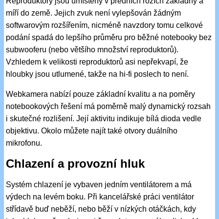
Reproduktory jsou umístěny v předních rozích základny a
míří do země. Jejich zvuk není vylepšován žádným
softwarovým rozšířením, nicméně navzdory tomu celkové
podání spadá do lepšího průměru pro běžné notebooky bez
subwooferu (nebo většího množství reproduktorů).
Vzhledem k velikosti reproduktorů asi nepřekvapí, že
hloubky jsou utlumené, takže na hi-fi poslech to není.
Webkamera nabízí pouze základní kvalitu a na poměry
notebookových řešení má poměrně malý dynamický rozsah
i skutečné rozlišení. Její aktivitu indikuje bílá dioda vedle
objektivu. Okolo můžete najít také otvory duálního
mikrofonu.
Chlazení a provozní hluk
Systém chlazení je vybaven jedním ventilátorem a má
výdech na levém boku. Při kancelářské práci ventilátor
střídavě buď neběží, nebo běží v nízkých otáčkách, kdy