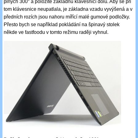
plných 300° a položíte základnu klávesnicí dolů. Aby se při
tom klávesnice neupatlala, je základna vzadu vyvýšená a v
předních rozích jsou nahoru mířící malé gumové podložky.
Přesto bych se například pokládání na špinavý stolek
někde ve fastfoodu v tomto režimu raději vyhnul.