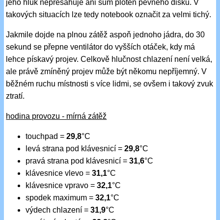
jeho hluk nepřesahuje ani šum ploten pevného disku. V
takových situacích lze tedy notebook označit za velmi tichý.
Jakmile dojde na plnou zátěž aspoň jednoho jádra, do 30
sekund se přepne ventilátor do vyšších otáček, kdy má
lehce pískavý projev. Celkově hlučnost chlazení není velká,
ale právě zmíněný projev může být někomu nepříjemný. V
běžném ruchu místnosti s více lidmi, se ovšem i takový zvuk
ztratí.
hodina provozu - mírná zátěž
touchpad =
29,8
°C
levá strana pod klávesnicí =
29,8
°C
pravá strana pod klávesnicí =
31,6
°C
klávesnice vlevo =
31,1
°C
klávesnice vpravo =
32,1
°C
spodek maximum =
32,1
°C
výdech chlazení =
31,9
°C