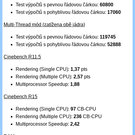
Test výpočtů s pevnou řádovou čárkou:
60800
Test výpočtů s pohyblivou řádovou čárkou:
17060
Multi-Thread mód (zatížena obě jádra)
Test výpočtů s pevnou řádovou čárkou:
119745
Test výpočtů s pohyblivou řádovou čárkou:
52888
Cinebench R11.5
Rendering (Single CPU):
1,37
pts
Rendering (Multiple CPU):
2,57
pts
Multiprocessor Speedup:
1,88
Cinebench R15
Rendering (Single CPU):
97
CB-CPU
Rendering (Multiple CPU):
236
CB-CPU
Multiprocessor Speedup:
2,42