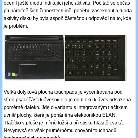
ocenil ještě diodu indikující jeho aktivitu. Počítač se občas
při náročnějších činnostech měl potřebu zaseknout a dioda
aktivity disku by byla aspoň částečnou odpovědí na to, kde
je problém.
Velká dotyková plocha touchpadu je vycentrována pod
střed psací části klávesnice a je od bloku kláves odsazena
poměrně daleko. Jde o variantu s integrovaným tlačítkem
uvnitř plochy, která je poháněna elektronikou ELAN.
Tlačítko v ploše je mírně tužší a při stisku hlasitě cvaká.
Nevymyká se však průměrnému chování touchpadů