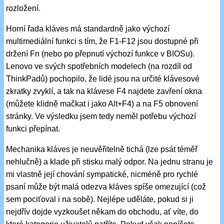
rozložení.
Horní řada kláves má standardně jako výchozí
multimediální funkci s tím, že F1-F12 jsou dostupné při
držení Fn (nebo po přepnutí výchozí funkce v BIOSu).
Lenovo ve svých spotřebních modelech (na rozdíl od
ThinkPadů) pochopilo, že lidé jsou na určité klávesové
zkratky zvyklí, a tak na klávese F4 najdete zavření okna
(můžete klidně mačkat i jako Alt+F4) a na F5 obnovení
stránky. Ve výsledku jsem tedy neměl potřebu výchozí
funkci přepínat.
Mechanika kláves je neuvěřitelně tichá (lze psát téměř
nehlučně) a klade při stisku malý odpor. Na jednu stranu je
mi vlastně její chování sympatické, nicméně pro rychlé
psaní může být malá odezva kláves spíše omezující (což
sem pociťoval i na sobě). Nejlépe uděláte, pokud si ji
nejdřív dojde vyzkoušet někam do obchodu, ať víte, do