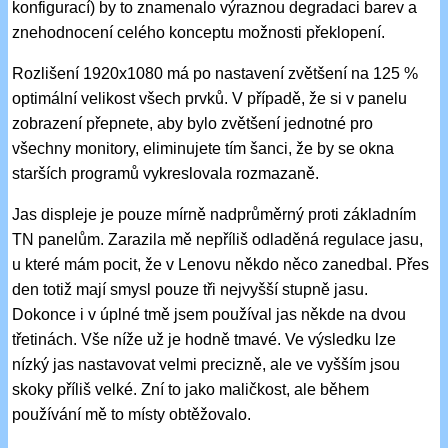
konfigurací) by to znamenalo výraznou degradaci barev a
znehodnocení celého konceptu možnosti překlopení.
Rozlišení 1920x1080 má po nastavení zvětšení na 125 %
optimální velikost všech prvků. V případě, že si v panelu
zobrazení přepnete, aby bylo zvětšení jednotné pro
všechny monitory, eliminujete tím šanci, že by se okna
starších programů vykreslovala rozmazaně.
Jas displeje je pouze mírně nadprůměrný proti základním
TN panelům. Zarazila mě nepříliš odladěná regulace jasu,
u které mám pocit, že v Lenovu někdo něco zanedbal. Přes
den totiž mají smysl pouze tři nejvyšší stupně jasu.
Dokonce i v úplné tmě jsem používal jas někde na dvou
třetinách. Vše níže už je hodně tmavé. Ve výsledku lze
nízký jas nastavovat velmi precizně, ale ve vyšším jsou
skoky příliš velké. Zní to jako maličkost, ale během
používání mě to místy obtěžovalo.