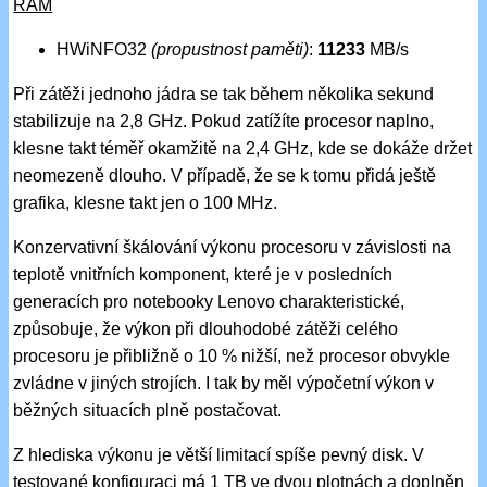
RAM
HWiNFO32
(propustnost paměti)
:
11233
MB/s
Při zátěži jednoho jádra se tak během několika sekund
stabilizuje na 2,8 GHz. Pokud zatížíte procesor naplno,
klesne takt téměř okamžitě na 2,4 GHz, kde se dokáže držet
neomezeně dlouho. V případě, že se k tomu přidá ještě
grafika, klesne takt jen o 100 MHz.
Konzervativní škálování výkonu procesoru v závislosti na
teplotě vnitřních komponent, které je v posledních
generacích pro notebooky Lenovo charakteristické,
způsobuje, že výkon při dlouhodobé zátěži celého
procesoru je přibližně o 10 % nižší, než procesor obvykle
zvládne v jiných strojích. I tak by měl výpočetní výkon v
běžných situacích plně postačovat.
Z hlediska výkonu je větší limitací spíše pevný disk. V
testované konfiguraci má 1 TB ve dvou plotnách a doplněn