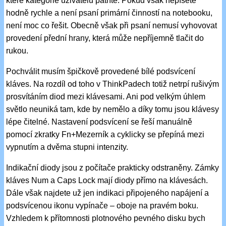
které kategorie uživatelů patříte. Pokud však nepíšete
hodně rychle a není psaní primární činností na notebooku,
není moc co řešit. Obecně však při psaní nemusí vyhovovat
provedení přední hrany, která může nepříjemně tlačit do
rukou.
Pochválit musím špičkově provedené bílé podsvícení
kláves. Na rozdíl od toho v ThinkPadech totiž netrpí rušivým
prosvítáním diod mezi klávesami. Ani pod velkým úhlem
světlo neuniká tam, kde by nemělo a díky tomu jsou klávesy
lépe čitelné. Nastavení podsvícení se řeší manuálně
pomocí zkratky Fn+Mezerník a cyklicky se přepíná mezi
vypnutím a dvěma stupni intenzity.
Indikační diody jsou z počítače prakticky odstraněny. Zámky
kláves Num a Caps Lock mají diody přímo na klávesách.
Dále však najdete už jen indikaci připojeného napájení a
podsvícenou ikonu vypínače – oboje na pravém boku.
Vzhledem k přítomnosti plotnového pevného disku bych