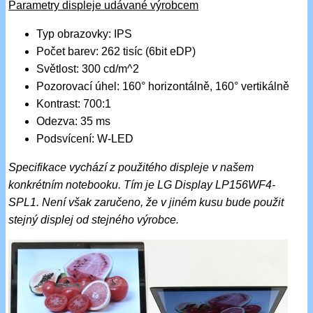
Parametry displeje udávané výrobcem
Typ obrazovky: IPS
Počet barev: 262 tisíc (6bit eDP)
Světlost: 300 cd/m^2
Pozorovací úhel: 160° horizontálně, 160° vertikálně
Kontrast: 700:1
Odezva: 35 ms
Podsvícení: W-LED
Specifikace vychází z použitého displeje v našem
konkrétním notebooku. Tím je LG Display LP156WF4-
SPL1. Není však zaručeno, že v jiném kusu bude použit
stejný displej od stejného výrobce.