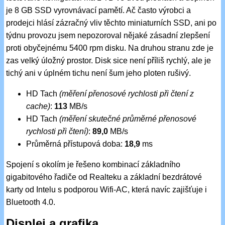
je 8 GB SSD vyrovnávací pamětí. Ač často výrobci a
prodejci hlásí zázračný vliv těchto miniaturních SSD, ani po
týdnu provozu jsem nepozoroval nějaké zásadní zlepšení
proti obyčejnému 5400 rpm disku. Na druhou stranu zde je
zas velký úložný prostor. Disk sice není příliš rychlý, ale je
tichý ani v úplném tichu není šum jeho ploten rušivý.
HD Tach
(měření přenosové rychlosti při čtení z
cache)
:
113
MB/s
HD Tach
(měření skutečné průměrné přenosové
rychlosti při čtení)
:
89,0
MB/s
Průměrná přístupová doba:
18,9
ms
Spojení s okolím je řešeno kombinací základního
gigabitového řadiče od Realteku a základní bezdrátové
karty od Intelu s podporou Wifi-AC, která navíc zajišťuje i
Bluetooth 4.0.
Displej a grafika