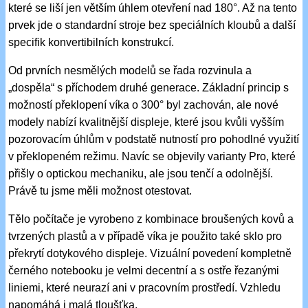
které se liší jen větším úhlem otevření nad 180°. Až na tento
prvek jde o standardní stroje bez speciálních kloubů a další
specifik konvertibilních konstrukcí.
Od prvních nesmělých modelů se řada rozvinula a
„dospěla“ s příchodem druhé generace. Základní princip s
možností překlopení víka o 300° byl zachován, ale nové
modely nabízí kvalitnější displeje, které jsou kvůli vyšším
pozorovacím úhlům v podstatě nutností pro pohodlné využití
v překlopeném režimu. Navíc se objevily varianty Pro, které
přišly o optickou mechaniku, ale jsou tenčí a odolnější.
Právě tu jsme měli možnost otestovat.
Tělo počítače je vyrobeno z kombinace broušených kovů a
tvrzených plastů a v případě víka je použito také sklo pro
překrytí dotykového displeje. Vizuální povedení kompletně
černého notebooku je velmi decentní a s ostře řezanými
liniemi, které neurazí ani v pracovním prostředí. Vzhledu
napomáhá i malá tloušťka.