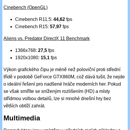
Cinebench (OpenGL)
Cinebench R11.5:
44,62
fps
Cinebench R15:
57,97
fps
Aliens vs. Predator DirectX 11 Benchmark
1366x768:
27,5
fps
1920x1080:
15,1
fps
Výkon grafického čipu je méně než poloviční proti střední
třídě v podobě GeForce GTX860M, což dává tušit, že nejde
o ideální řešení pro nadšené hráče moderních her. Pokud
se však smíříte se sníženým rozlišením (HD) a místy
střídmou volbou detailů, lze si mnohé dnešní hry bez
větších obtíží zahrát.
Multimedia