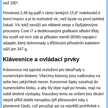
než 180°.
Hmotnost 2,48 kg patří v rámci tenkých 15,6“ notebooků k
horní hranici a je to rozhodně víc, než byste na první pohled
čekali. Víc totiž neváží ani některé stroje s čtyřjádrovými
procesory Core i7 a dedikovanými grafikami střední třídy.
Na rozdíl od nich zde je přibalen menší (65W) napájecí
adaptér, který dohromady s třížilovým přívodním kabelem
váží jen 347 g.
Klávesnice a ovládací prvky
Klávesnice má typické rozložení pro IdeaPady s
numerickým blokem. Všechny klávesy jsou natěsnány na
sebe bez jakýchkoli mezer. Kurzorové šipky zasahují do
numerického bloku, a aby šly lépe najít po hmatu, mají na
sobě drobné výstupky. Navzdory tomu se ovšem bez dívání
stejně příliš dobře nenajdou (při přesouvání ruky z
písmenné části), což považuji asi za největší prohřešek v