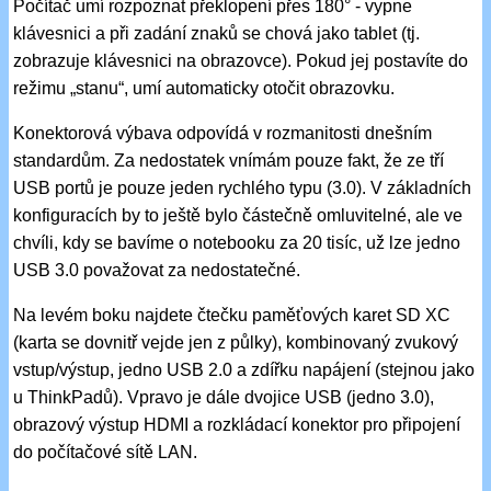
Počítač umí rozpoznat překlopení přes 180° - vypne
klávesnici a při zadání znaků se chová jako tablet (tj.
zobrazuje klávesnici na obrazovce). Pokud jej postavíte do
režimu „stanu“, umí automaticky otočit obrazovku.
Konektorová výbava odpovídá v rozmanitosti dnešním
standardům. Za nedostatek vnímám pouze fakt, že ze tří
USB portů je pouze jeden rychlého typu (3.0). V základních
konfiguracích by to ještě bylo částečně omluvitelné, ale ve
chvíli, kdy se bavíme o notebooku za 20 tisíc, už lze jedno
USB 3.0 považovat za nedostatečné.
Na levém boku najdete čtečku paměťových karet SD XC
(karta se dovnitř vejde jen z půlky), kombinovaný zvukový
vstup/výstup, jedno USB 2.0 a zdířku napájení (stejnou jako
u ThinkPadů). Vpravo je dále dvojice USB (jedno 3.0),
obrazový výstup HDMI a rozkládací konektor pro připojení
do počítačové sítě LAN.