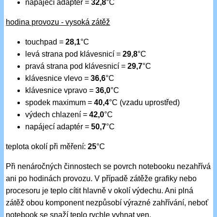
napájecí adaptér =
32,8
°C
hodina provozu - vysoká zátěž
touchpad =
28,1
°C
levá strana pod klávesnicí =
29,8
°C
pravá strana pod klávesnicí =
29,7
°C
klávesnice vlevo =
36,6
°C
klávesnice vpravo =
36,0
°C
spodek maximum =
40,4
°C (vzadu uprostřed)
výdech chlazení =
42,0
°C
napájecí adaptér =
50,7
°C
teplota okolí při měření:
25
°C
Při nenáročných činnostech se povrch notebooku nezahřívá
ani po hodinách provozu. V případě zátěže grafiky nebo
procesoru je teplo cítit hlavně v okolí výdechu. Ani plná
zátěž obou komponent nezpůsobí výrazné zahřívání, neboť
notebook se snaží teplo rychle vyhnat ven.