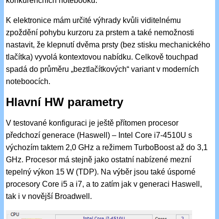
konkurenčních notebooků.
K elektronice mám určité výhrady kvůli viditelnému
zpoždění pohybu kurzoru za prstem a také nemožnosti
nastavit, že klepnutí dvěma prsty (bez stisku mechanického
tlačítka) vyvolá kontextovou nabídku. Celkově touchpad
spadá do průměru „beztlačítkových“ variant v moderních
noteboocích.
Hlavní HW parametry
V testované konfiguraci je ještě přítomen procesor
předchozí generace (Haswell) – Intel Core i7-4510U s
výchozím taktem 2,0 GHz a režimem TurboBoost až do 3,1
GHz. Procesor má stejně jako ostatní nabízené mezní
tepelný výkon 15 W (TDP). Na výběr jsou také úsporné
procesory Core i5 a i7, a to zatím jak v generaci Haswell,
tak i v novější Broadwell.