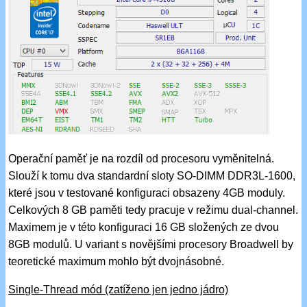
Operační paměť je na rozdíl od procesoru vyměnitelná.
Slouží k tomu dva standardní sloty SO-DIMM DDR3L-1600,
které jsou v testované konfiguraci obsazeny 4GB moduly.
Celkových 8 GB paměti tedy pracuje v režimu dual-channel.
Maximem je v této konfiguraci 16 GB složených ze dvou
8GB modulů. U variant s novějšími procesory Broadwell by
teoretické maximum mohlo být dvojnásobné.
Single-Thread mód (zatíženo jen jedno jádro)