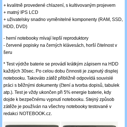
+ kvalitně provedené chlazení, s kultivovaným projevem
+ matný IPS LCD
+ uživatelsky snadno vyměnitelné komponenty (RAM, SSD,
HDD, DVD)
- herní notebooky mívají lepší reproduktory
- červené popisky na černých klávesách, horší čitelnost v
šeru
* Test výdrže baterie se provádí krátkým zápisem na HDD
každých 30sec. Po celou dobu činnosti je zapnutý displej
notebooku. Takováto zátěž přibližně odpovídá souvislé
práci s běžnými dokumenty (čtení a tvorba dopisů, tabulek
atp.). Test je vždy ukončen při 5% energie baterie, kdy
dojde k bezpečnému vypnutí notebooku. Stejný způsob
zátěže je používán na všechny notebooky testované v
redakci NOTEBOOK.cz.