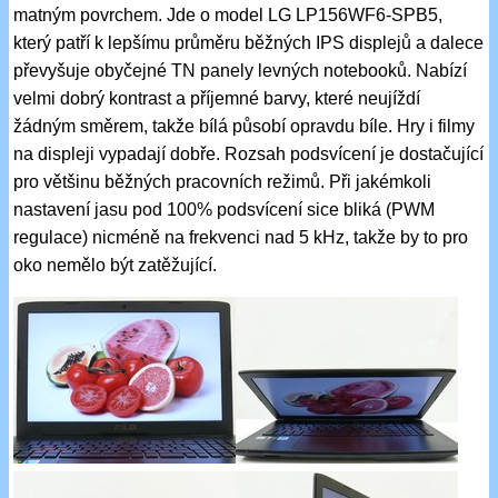
matným povrchem. Jde o model LG LP156WF6-SPB5,
který patří k lepšímu průměru běžných IPS displejů a dalece
převyšuje obyčejné TN panely levných notebooků. Nabízí
velmi dobrý kontrast a příjemné barvy, které neujíždí
žádným směrem, takže bílá působí opravdu bíle. Hry i filmy
na displeji vypadají dobře. Rozsah podsvícení je dostačující
pro většinu běžných pracovních režimů. Při jakémkoli
nastavení jasu pod 100% podsvícení sice bliká (PWM
regulace) nicméně na frekvenci nad 5 kHz, takže by to pro
oko nemělo být zatěžující.