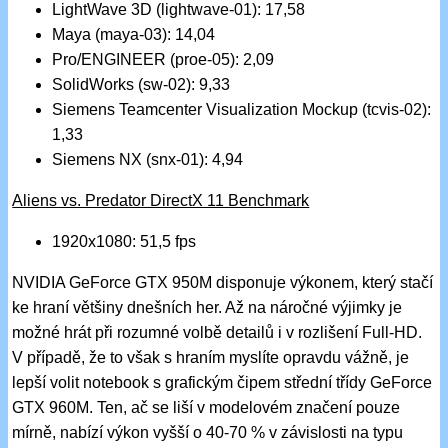
LightWave 3D (lightwave-01): 17,58
Maya (maya-03): 14,04
Pro/ENGINEER (proe-05): 2,09
SolidWorks (sw-02): 9,33
Siemens Teamcenter Visualization Mockup (tcvis-02):
1,33
Siemens NX (snx-01): 4,94
Aliens vs. Predator DirectX 11 Benchmark
1920x1080: 51,5 fps
NVIDIA GeForce GTX 950M disponuje výkonem, který stačí
ke hraní většiny dnešních her. Až na náročné výjimky je
možné hrát při rozumné volbě detailů i v rozlišení Full-HD.
V případě, že to však s hraním myslíte opravdu vážně, je
lepší volit notebook s grafickým čipem střední třídy GeForce
GTX 960M. Ten, ač se liší v modelovém značení pouze
mírně, nabízí výkon vyšší o 40-70 % v závislosti na typu