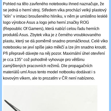
Pohled na tělo zavřeného notebooku ihned naznačuje, že
se jedná o herní stroj. Středem víka prochází velký plastový
"klín" v imitaci broušeného hliníku, v něm je umístěno lesklé
logo výrobce Asus a logo jeho herní značky ROG
(Repoublic Of Gamers), která nabízí celou řadu herních
produktů Asus. Zbytek víka je z černého vroubkovaného
plastu, který se dá poměrně snadno promáčknout. Celé víko
notebooku se jeví spíše jako měkčí a lze jím snadno kroutit.
Při přepravě dávejte na něj pozor. Maximální úhel otevření
je cca 135° což pohodlně vyhovuje pro většinu
zamýšlených pracovních režimů. Dle propagačních
materiálů umí Asus tento model notbooku dodávat i s
kovovým víkem, ale to prozatím v ČR není nabízeno.