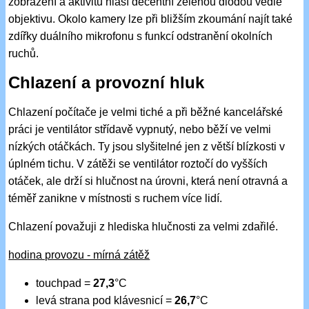
zobrazení a aktivitu hlásí decentní zelenou diodou vedle
objektivu. Okolo kamery lze při bližším zkoumání najít také
zdířky duálního mikrofonu s funkcí odstranění okolních
ruchů.
Chlazení a provozní hluk
Chlazení počítače je velmi tiché a při běžné kancelářské
práci je ventilátor střídavě vypnutý, nebo běží ve velmi
nízkých otáčkách. Ty jsou slyšitelné jen z větší blízkosti v
úplném tichu. V zátěži se ventilátor roztočí do vyšších
otáček, ale drží si hlučnost na úrovni, která není otravná a
téměř zanikne v místnosti s ruchem více lidí.
Chlazení považuji z hlediska hlučnosti za velmi zdařilé.
hodina provozu - mírná zátěž
touchpad =
27,3
°C
levá strana pod klávesnicí =
26,7
°C