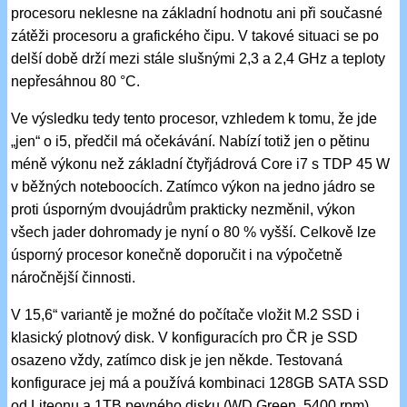
procesoru neklesne na základní hodnotu ani při současné
zátěži procesoru a grafického čipu. V takové situaci se po
delší době drží mezi stále slušnými 2,3 a 2,4 GHz a teploty
nepřesáhnou 80 °C.
Ve výsledku tedy tento procesor, vzhledem k tomu, že jde
„jen“ o i5, předčil má očekávání. Nabízí totiž jen o pětinu
méně výkonu než základní čtyřjádrová Core i7 s TDP 45 W
v běžných noteboocích. Zatímco výkon na jedno jádro se
proti úsporným dvoujádrům prakticky nezměnil, výkon
všech jader dohromady je nyní o 80 % vyšší. Celkově lze
úsporný procesor konečně doporučit i na výpočetně
náročnější činnosti.
V 15,6“ variantě je možné do počítače vložit M.2 SSD i
klasický plotnový disk. V konfiguracích pro ČR je SSD
osazeno vždy, zatímco disk je jen někde. Testovaná
konfigurace jej má a používá kombinaci 128GB SATA SSD
od Liteonu a 1TB pevného disku (WD Green, 5400 rpm).