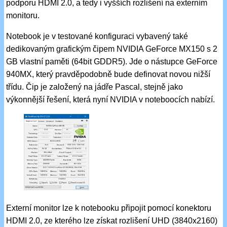
podporu HDMI 2.0, a tedy i vyšších rozlišení na externím
monitoru.
Notebook je v testované konfiguraci vybavený také
dedikovaným grafickým čipem NVIDIA GeForce MX150 s 2
GB vlastní paměti (64bit GDDR5). Jde o nástupce GeForce
940MX, který pravděpodobně bude definovat novou nižší
třídu. Čip je založený na jádře Pascal, stejně jako
výkonnější řešení, která nyní NVIDIA v noteboocích nabízí.
Externí monitor lze k notebooku připojit pomocí konektoru
HDMI 2.0, ze kterého lze získat rozlišení UHD (3840x2160)