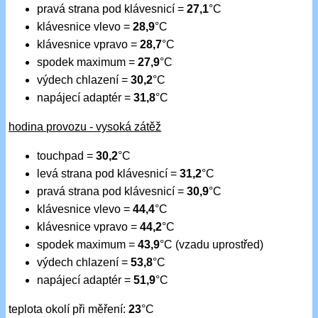
pravá strana pod klávesnicí =
27,1
°C
klávesnice vlevo =
28,9
°C
klávesnice vpravo =
28,7
°C
spodek maximum =
27,9
°C
výdech chlazení =
30,2
°C
napájecí adaptér =
31,8
°C
hodina provozu - vysoká zátěž
touchpad =
30,2
°C
levá strana pod klávesnicí =
31,2
°C
pravá strana pod klávesnicí =
30,9
°C
klávesnice vlevo =
44,4
°C
klávesnice vpravo =
44,2
°C
spodek maximum =
43,9
°C (vzadu uprostřed)
výdech chlazení =
53,8
°C
napájecí adaptér =
51,9
°C
teplota okolí při měření:
23
°C