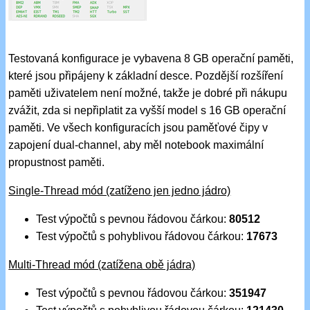
Testovaná konfigurace je vybavena 8 GB operační paměti,
které jsou připájeny k základní desce. Pozdější rozšíření
paměti uživatelem není možné, takže je dobré při nákupu
zvážit, zda si nepřiplatit za vyšší model s 16 GB operační
paměti. Ve všech konfiguracích jsou paměťové čipy v
zapojení dual-channel, aby měl notebook maximální
propustnost paměti.
Single-Thread mód (zatíženo jen jedno jádro)
Test výpočtů s pevnou řádovou čárkou:
80512
Test výpočtů s pohyblivou řádovou čárkou:
17673
Multi-Thread mód (zatížena obě jádra)
Test výpočtů s pevnou řádovou čárkou:
351947