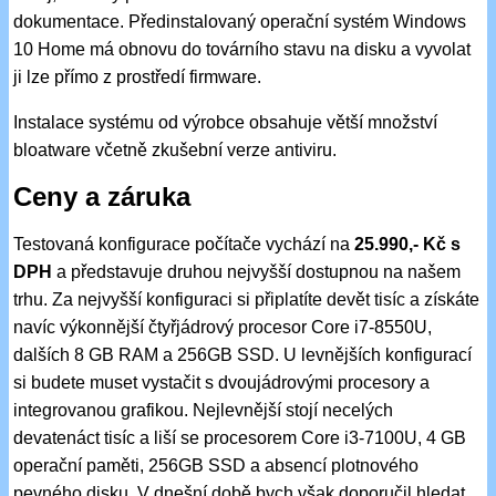
dokumentace. Předinstalovaný operační systém Windows
10 Home má obnovu do továrního stavu na disku a vyvolat
ji lze přímo z prostředí firmware.
Instalace systému od výrobce obsahuje větší množství
bloatware včetně zkušební verze antiviru.
Ceny a záruka
Testovaná konfigurace počítače vychází na
25.990,- Kč s
DPH
a představuje druhou nejvyšší dostupnou na našem
trhu. Za nejvyšší konfiguraci si připlatíte devět tisíc a získáte
navíc výkonnější čtyřjádrový procesor Core i7-8550U,
dalších 8 GB RAM a 256GB SSD. U levnějších konfigurací
si budete muset vystačit s dvoujádrovými procesory a
integrovanou grafikou. Nejlevnější stojí necelých
devatenáct tisíc a liší se procesorem Core i3-7100U, 4 GB
operační paměti, 256GB SSD a absencí plotnového
pevného disku. V dnešní době bych však doporučil hledat