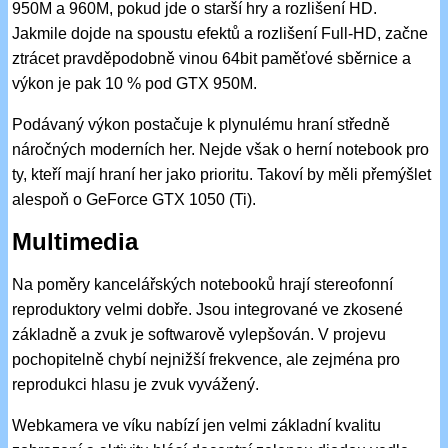
950M a 960M, pokud jde o starší hry a rozlišení HD.
Jakmile dojde na spoustu efektů a rozlišení Full-HD, začne
ztrácet pravděpodobně vinou 64bit paměťové sběrnice a
výkon je pak 10 % pod GTX 950M.
Podávaný výkon postačuje k plynulému hraní středně
náročných moderních her. Nejde však o herní notebook pro
ty, kteří mají hraní her jako prioritu. Takoví by měli přemýšlet
alespoň o GeForce GTX 1050 (Ti).
Multimedia
Na poměry kancelářských notebooků hrají stereofonní
reproduktory velmi dobře. Jsou integrované ve zkosené
základně a zvuk je softwarově vylepšován. V projevu
pochopitelně chybí nejnižší frekvence, ale zejména pro
reprodukci hlasu je zvuk vyvážený.
Webkamera ve víku nabízí jen velmi základní kvalitu