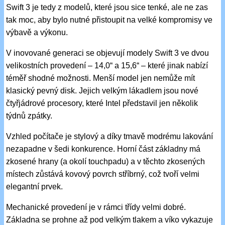
Swift 3 je tedy z modelů, které jsou sice tenké, ale ne zas
tak moc, aby bylo nutné přistoupit na velké kompromisy ve
výbavě a výkonu.
V inovované generaci se objevují modely Swift 3 ve dvou
velikostních provedení – 14,0“ a 15,6“ – které jinak nabízí
téměř shodné možnosti. Menší model jen nemůže mít
klasický pevný disk. Jejich velkým lákadlem jsou nové
čtyřjádrové procesory, které Intel představil jen několik
týdnů zpátky.
Vzhled počítače je stylový a díky tmavě modrému lakování
nezapadne v šedi konkurence. Horní část základny má
zkosené hrany (a okolí touchpadu) a v těchto zkosených
místech zůstává kovový povrch stříbrný, což tvoří velmi
elegantní prvek.
Mechanické provedení je v rámci třídy velmi dobré.
Základna se prohne až pod velkým tlakem a víko vykazuje