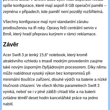
spíše konfigurace, které mají aspoň 8 GB operační paměti –
zejména v případech, kde paměť není později rozšiřitelná.
Všechny konfigurace mají nyní standardní záruku
prodlouženou na tři roky. Opravy řeší centrální servis v
Brně, který hradí přepravu kurýrem v rámci reklamace.
Závěr
Acer Swift 3 je tenký 15,6“ notebook, který kromě
atraktivního vzhledu s tmavě modrým provedením zaujme
také novým úsporným čtyřjádrovým procesorem. Díky němu
může nabídnout vysoký výkon bez kompromisů při
minimální tloušťce zařízení, dlouhé výdrži na baterie a nízké
hlučnosti chlazení. Ve všech těchto parametrech Swift 3
vyniká, neboť se i v plné zátěži chladí tiše a na baterii
zvládne téměř deset hodin kancelářské práce na jedno
nabití.