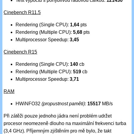
Test výpočtů s pohyblivou řádovou čárkou:
121430
Cinebench R11.5
Rendering (Single CPU):
1,64
pts
Rendering (Multiple CPU):
5,68
pts
Multiprocessor Speedup:
3,45
Cinebench R15
Rendering (Single CPU):
140
cb
Rendering (Multiple CPU):
519
cb
Multiprocessor Speedup:
3,71
RAM
HWiNFO32
(propustnost paměti)
:
15517
MB/s
Při zátěži pouze jednoho jádra není problém udržet
procesor neomezeně dlouho na maximální frekvenci turba
(3,4 GHz). Příjemným zjištěním pro mě bylo, že takt