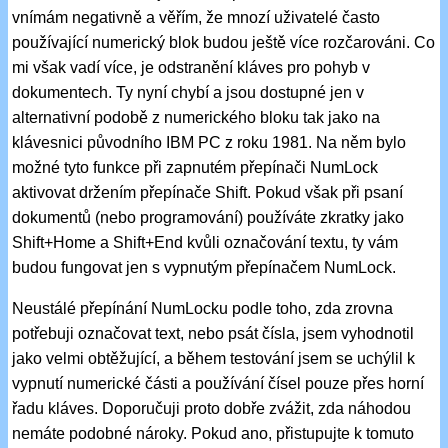
vnímám negativně a věřím, že mnozí uživatelé často
používající numerický blok budou ještě více rozčarováni. Co
mi však vadí více, je odstranění kláves pro pohyb v
dokumentech. Ty nyní chybí a jsou dostupné jen v
alternativní podobě z numerického bloku tak jako na
klávesnici původního IBM PC z roku 1981. Na něm bylo
možné tyto funkce při zapnutém přepínači NumLock
aktivovat držením přepínače Shift. Pokud však při psaní
dokumentů (nebo programování) používáte zkratky jako
Shift+Home a Shift+End kvůli označování textu, ty vám
budou fungovat jen s vypnutým přepínačem NumLock.
Neustálé přepínání NumLocku podle toho, zda zrovna
potřebuji označovat text, nebo psát čísla, jsem vyhodnotil
jako velmi obtěžující, a během testování jsem se uchýlil k
vypnutí numerické části a používání čísel pouze přes horní
řadu kláves. Doporučuji proto dobře zvážit, zda náhodou
nemáte podobné nároky. Pokud ano, přistupujte k tomuto