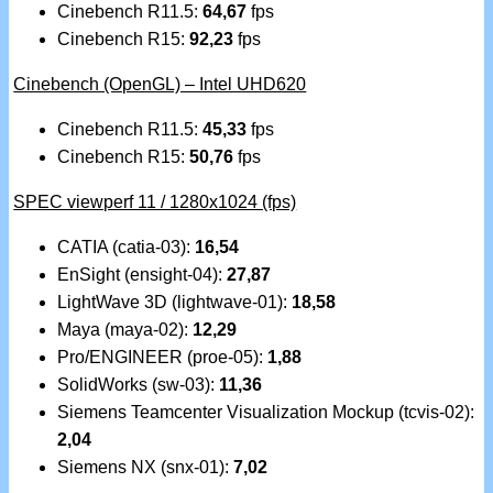
Cinebench R11.5:
64,67
fps
Cinebench R15:
92,23
fps
Cinebench (OpenGL) – Intel UHD620
Cinebench R11.5:
45,33
fps
Cinebench R15:
50,76
fps
SPEC viewperf 11 / 1280x1024 (fps)
CATIA (catia-03):
16,54
EnSight (ensight-04):
27,87
LightWave 3D (lightwave-01):
18,58
Maya (maya-02):
12,29
Pro/ENGINEER (proe-05):
1,88
SolidWorks (sw-03):
11,36
Siemens Teamcenter Visualization Mockup (tcvis-02):
2,04
Siemens NX (snx-01):
7,02