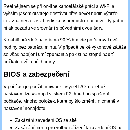
Reálně jsem se při on-line kancelářské práci s Wi-Fi a
vyšším jasem displeje dostával přes devět hodin výdrže,
což znamená, že z hlediska úspornosti není nové čtyřjádro
nijak pozadu ve srovnání s původními dvoujádry.
K nabití prázdné baterie na 90 % budete potřebovat dvě
hodiny bez patnácti minut. V případě velké výkonové zátěže
se však nabíjení umí zpomalit a pak si na stejné nabití
počkáte dvě a půl hodiny.
BIOS a zabezpečení
V počítači je použit firmware InsydeH2O, do jehož
nastavení lze vstoupit stiskem F2 ihned po spuštění
počítače. Mnoho položek, které by šlo změnit, nicméně v
nastavení nenajdete:
Zakázání zavedení OS ze sítě
Zakázání menu pro volbu zařízení k zavedení OS po