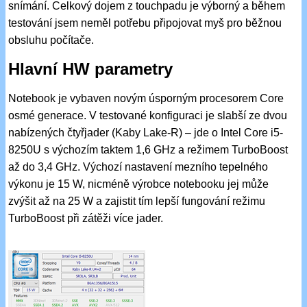
snímání. Celkový dojem z touchpadu je výborný a během
testování jsem neměl potřebu připojovat myš pro běžnou
obsluhu počítače.
Hlavní HW parametry
Notebook je vybaven novým úsporným procesorem Core
osmé generace. V testované konfiguraci je slabší ze dvou
nabízených čtyřjader (Kaby Lake-R) – jde o Intel Core i5-
8250U s výchozím taktem 1,6 GHz a režimem TurboBoost
až do 3,4 GHz. Výchozí nastavení mezního tepelného
výkonu je 15 W, nicméně výrobce notebooku jej může
zvýšit až na 25 W a zajistit tím lepší fungování režimu
TurboBoost při zátěži více jader.