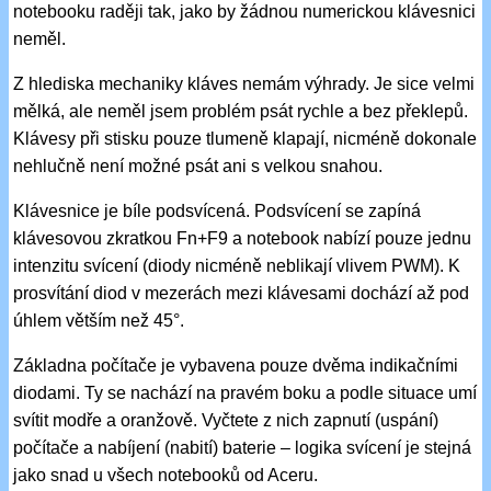
notebooku raději tak, jako by žádnou numerickou klávesnici
neměl.
Z hlediska mechaniky kláves nemám výhrady. Je sice velmi
mělká, ale neměl jsem problém psát rychle a bez překlepů.
Klávesy při stisku pouze tlumeně klapají, nicméně dokonale
nehlučně není možné psát ani s velkou snahou.
Klávesnice je bíle podsvícená. Podsvícení se zapíná
klávesovou zkratkou Fn+F9 a notebook nabízí pouze jednu
intenzitu svícení (diody nicméně neblikají vlivem PWM). K
prosvítání diod v mezerách mezi klávesami dochází až pod
úhlem větším než 45°.
Základna počítače je vybavena pouze dvěma indikačními
diodami. Ty se nachází na pravém boku a podle situace umí
svítit modře a oranžově. Vyčtete z nich zapnutí (uspání)
počítače a nabíjení (nabití) baterie – logika svícení je stejná
jako snad u všech notebooků od Aceru.