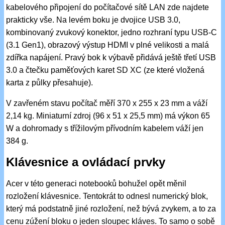
kabelového připojení do počítačové sítě LAN zde najdete
prakticky vše. Na levém boku je dvojice USB 3.0,
kombinovaný zvukový konektor, jedno rozhraní typu USB-C
(3.1 Gen1), obrazový výstup HDMI v plné velikosti a malá
zdířka napájení. Pravý bok k výbavě přidává ještě třetí USB
3.0 a čtečku paměťových karet SD XC (ze které vložená
karta z půlky přesahuje).
V zavřeném stavu počítač měří 370 x 255 x 23 mm a váží
2,14 kg. Miniaturní zdroj (96 x 51 x 25,5 mm) má výkon 65
W a dohromady s třížilovým přívodním kabelem váží jen
384 g.
Klávesnice a ovládací prvky
Acer v této generaci notebooků bohužel opět měnil
rozložení klávesnice. Tentokrát to odnesl numerický blok,
který má podstatně jiné rozložení, než bývá zvykem, a to za
cenu zúžení bloku o jeden sloupec kláves. To samo o sobě