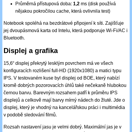
Průměrná přístupová doba:
1,2
ms (disk používá
nějakou pokročilou cache, která ovlivnila test)
Notebook spoléhá na bezdrátové připojení k síti. Zajišťuje
jej dvoupásmová karta od Intelu, která podporuje Wi-Fi/AC i
Bluetooth.
Displej a grafika
15,6“ displej překrytý lesklým povrchem má ve všech
konfiguracích rozlišení full-HD (1920x1080) a matici typu
IPS. V testovaném kuse byl displej od BOE, který nabízí
kromě dobrých pozorovacích úhlů také nečekaně hlubokou
černou barvu. Barevným rozsahem patří k průměru IPS
displejů a celkově mají barvy mírný nádech do žluté. Jde o
displej, který je vhodný na kancelářskou práci i multimédia
v podobě sledování filmů.
Rozsah nastavení jasu je velmi dobrý. Maximální jas je v