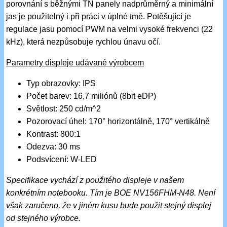
porovnání s běžnými TN panely nadprůměrný a minimální
jas je použitelný i při práci v úplné tmě. Potěšující je
regulace jasu pomocí PWM na velmi vysoké frekvenci (22
kHz), která nezpůsobuje rychlou únavu očí.
Parametry displeje udávané výrobcem
Typ obrazovky: IPS
Počet barev: 16,7 miliónů (8bit eDP)
Světlost: 250 cd/m^2
Pozorovací úhel: 170° horizontálně, 170° vertikálně
Kontrast: 800:1
Odezva: 30 ms
Podsvícení: W-LED
Specifikace vychází z použitého displeje v našem
konkrétním notebooku. Tím je BOE NV156FHM-N48. Není
však zaručeno, že v jiném kusu bude použit stejný displej
od stejného výrobce.