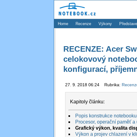
Home
Recenze
Výkony
Představe
RECENZE: Acer Swift
celokovový noteboo
konfigurací, příjem
27. 9. 2018 06:24 Rubrika:
Recen
Kapitoly článku:
Popis konstrukce notebooku
Procesor, operační paměť a 
Grafický výkon, kvalita dis
Výkon a projev chlazení v kli