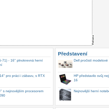
Představení
-71) - 16'' plnokrevná herní
Dell pročistí modelové
ní
4'' pro práci i zábavu, s RTX
HP představilo svůj n
16
'' s nejnovějším procesorem
Nejnovější herní not
4090