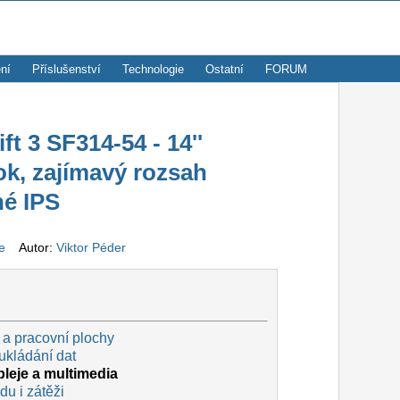
ní
Příslušenství
Technologie
Ostatní
FORUM
 3 SF314-54 - 14''
k, zajímavý rozsah
né IPS
ze
Autor:
Viktor Péder
 a pracovní plochy
ukládání dat
pleje a multimedia
du i zátěži