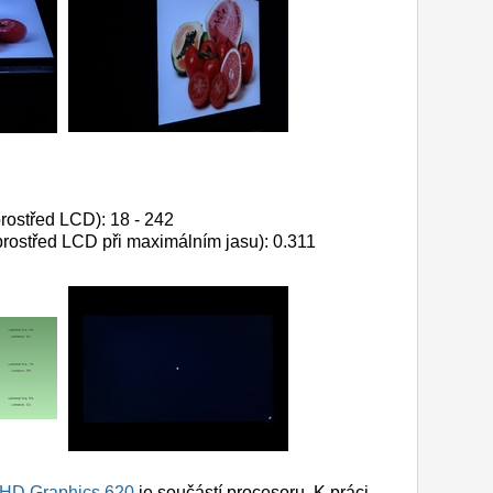
rostřed LCD): 18 - 242
rostřed LCD při maximálním jasu): 0.311
 UHD Graphics 620
je součástí procesoru. K práci