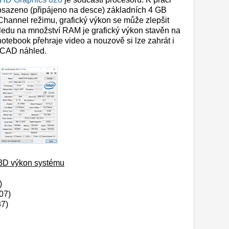
sazeno (připájeno na desce) základních 4 GB
Channel režimu, grafický výkon se může zlepšit
ledu na množství RAM je grafický výkon stavěn na
otebook přehraje video a nouzově si lze zahrát i
 CAD náhled.
ý 3D výkon systému
)
07)
87)