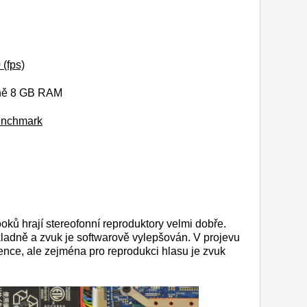
(fps)
lně 8 GB RAM
Benchmark
ů hrají stereofonní reproduktory velmi dobře.
ladně a zvuk je softwarově vylepšován. V projevu
vence, ale zejména pro reprodukci hlasu je zvuk