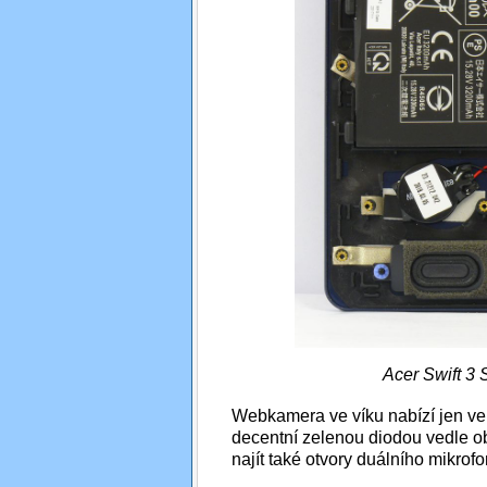
Acer Swift 3 
Webkamera ve víku nabízí jen velm
decentní zelenou diodou vedle ob
najít také otvory duálního mikrof