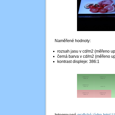
Naměřené hodnoty:
rozsah jasu v cd/m2 (měřeno up
černá barva v cd/m2 (měřeno up
kontrast displeje: 386:1
Integrované
grafické jádro Intel