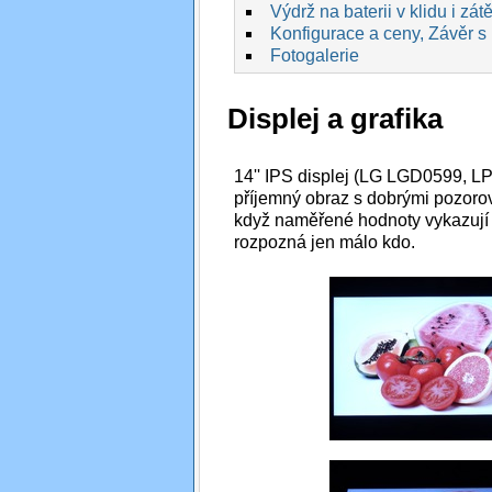
Výdrž na baterii v klidu i zát
Konfigurace a ceny, Závěr s
Fotogalerie
Displej a grafika
14'' IPS displej (LG LGD0599, 
příjemný obraz s dobrými pozorov
když naměřené hodnoty vykazují 
rozpozná jen málo kdo.