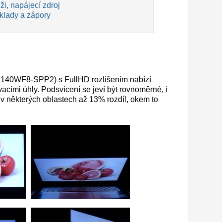
ěži, napájecí zdroj
 klady a zápory
LP140WF8-SPP2) s FullHD rozlišením nabízí
acími úhly. Podsvícení se jeví být rovnoměrné, i
v některých oblastech až 13% rozdíl, okem to