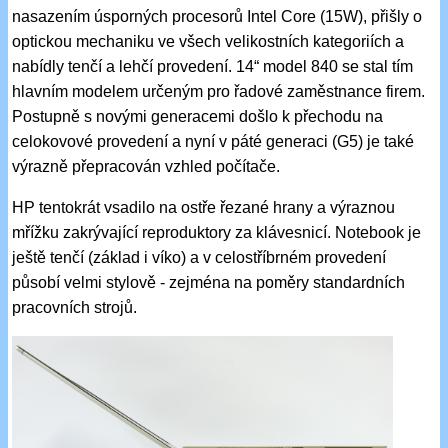
nasazením úsporných procesorů Intel Core (15W), přišly o
optickou mechaniku ve všech velikostních kategoriích a
nabídly tenčí a lehčí provedení. 14“ model 840 se stal tím
hlavním modelem určeným pro řadové zaměstnance firem.
Postupně s novými generacemi došlo k přechodu na
celokovové provedení a nyní v páté generaci (G5) je také
výrazně přepracován vzhled počítače.
HP tentokrát vsadilo na ostře řezané hrany a výraznou
mřížku zakrývající reproduktory za klávesnicí. Notebook je
ještě tenčí (základ i víko) a v celostříbrném provedení
působí velmi stylově - zejména na poměry standardních
pracovních strojů.