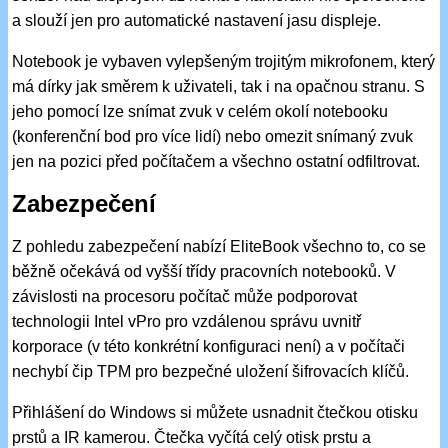
a slouží jen pro automatické nastavení jasu displeje.
Notebook je vybaven vylepšeným trojitým mikrofonem, který
má dírky jak směrem k uživateli, tak i na opačnou stranu. S
jeho pomocí lze snímat zvuk v celém okolí notebooku
(konferenční bod pro více lidí) nebo omezit snímaný zvuk
jen na pozici před počítačem a všechno ostatní odfiltrovat.
Zabezpečení
Z pohledu zabezpečení nabízí EliteBook všechno to, co se
běžně očekává od vyšší třídy pracovních notebooků. V
závislosti na procesoru počítač může podporovat
technologii Intel vPro pro vzdálenou správu uvnitř
korporace (v této konkrétní konfiguraci není) a v počítači
nechybí čip TPM pro bezpečné uložení šifrovacích klíčů.
Přihlášení do Windows si můžete usnadnit čtečkou otisku
prstů a IR kamerou. Čtečka vyčítá celý otisk prstu a