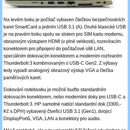
Na levém boku je počítač vybaven čtečkou bezpečnostních
karet SmartCard a jedním USB 3.1 (A). Druhé klasické USB
je na pravém boku spolu se slotem pro SIM kartu modemu,
obrazovým výstupem HDMI (v plné velikosti), rozevíracím
konektorem pro připojení do počítačové sítě LAN,
speciálním dokovacím konektorem a moderním rozhraním
Thunderbolt 3 kombinovaným s USB-C Gen2. Z výbavy
tedy vypadl analogový obrazový výstup VGA a čtečka
paměťových karet.
Dokování notebooku je možné buďto standardním
dokovacím konektorem, nebo moderními doky pro USB-C a
Thunderbolt 3. HP samotné nabízí standardní dok (3300,-
Kč s DPH) vybavený čtveřicí USB 3.1 (Gen1), dvojicí
DisplayPortů, VGA, LAN a konektory pro audio.