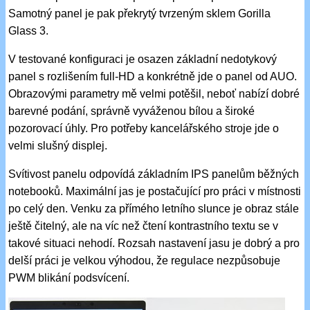
Samotný panel je pak překrytý tvrzeným sklem Gorilla
Glass 3.
V testované konfiguraci je osazen základní nedotykový
panel s rozlišením full-HD a konkrétně jde o panel od AUO.
Obrazovými parametry mě velmi potěšil, neboť nabízí dobré
barevné podání, správně vyváženou bílou a široké
pozorovací úhly. Pro potřeby kancelářského stroje jde o
velmi slušný displej.
Svítivost panelu odpovídá základním IPS panelům běžných
notebooků. Maximální jas je postačující pro práci v místnosti
po celý den. Venku za přímého letního slunce je obraz stále
ještě čitelný, ale na víc než čtení kontrastního textu se v
takové situaci nehodí. Rozsah nastavení jasu je dobrý a pro
delší práci je velkou výhodou, že regulace nezpůsobuje
PWM blikání podsvícení.