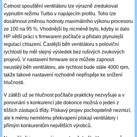
Četnost spouštění ventilátoru lze výrazně zredukovat
vypnutím režimu Turbo v napájecím profilu. Toho lze
dosáhnout změnou hodnoty maximálního výkonu procesoru
ze 100 na 95 %. Vhodnější by nicméně bylo, kdyby si dalo
HP větší práci s firmwarem počítače a přidalo plynulejší
regulaci chlazení. Častější běh ventilátoru s poloviční
rychlostí by měl stejný výsledek bez rušivých zvukových
projevů. V nastavení firmware sice můžete zapnout
neustálý běh ventilátoru, ale rychlost bude stále 4000 rpm,
takže takové nastavení rozhodně nepřispěje ke snížení
hlučnosti.
V zátěži už se hlučnost počítače prakticky nezvyšuje a v
porovnání s konkurencí jde dokonce možná o jeden z
tišších zástupců třídy. Pískavý projev pochopitelně nezmizí,
ale k mému nemilému překvapení pískají ventilátory i
přímým konkurentům největších výrobců.