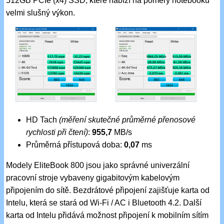
512GB PCIe (x4) SSD, které nabízí na poměry notebooků
velmi slušný výkon.
HD Tach
(měření skutečné průměrné přenosové
rychlosti při čtení)
:
955,7
MB/s
Průměrná přístupová doba:
0,07
ms
Modely EliteBook 800 jsou jako správné univerzální
pracovní stroje vybaveny gigabitovým kabelovým
připojením do sítě. Bezdrátové připojení zajišťuje karta od
Intelu, která se stará od Wi-Fi / AC i Bluetooth 4.2. Další
karta od Intelu přidává možnost připojení k mobilním sítím