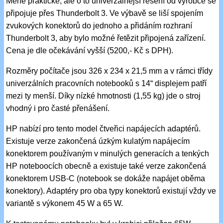
Méně praktické, ale o to univerzálnější řešení od výrobce se
připojuje přes Thunderbolt 3. Ve výbavě se liší spojením
zvukových konektorů do jednoho a přidáním rozhraní
Thunderbolt 3, aby bylo možné řetězit připojená zařízení.
Cena je dle očekávání vyšší (5200,- Kč s DPH).
Rozměry počítače jsou 326 x 234 x 21,5 mm a v rámci třídy
univerzálních pracovních notebooků s 14“ displejem patří
mezi ty menší. Díky nízké hmotnosti (1,55 kg) jde o stroj
vhodný i pro časté přenášení.
HP nabízí pro tento model čtveřici napájecích adaptérů.
Existuje verze zakončená úzkým kulatým napájecím
konektorem používaným v minulých generacích a tenkých
HP noteboocích obecně a existuje také verze zakončená
konektorem USB-C (notebook se dokáže napájet oběma
konektory). Adaptéry pro oba typy konektorů existují vždy ve
variantě s výkonem 45 W a 65 W.