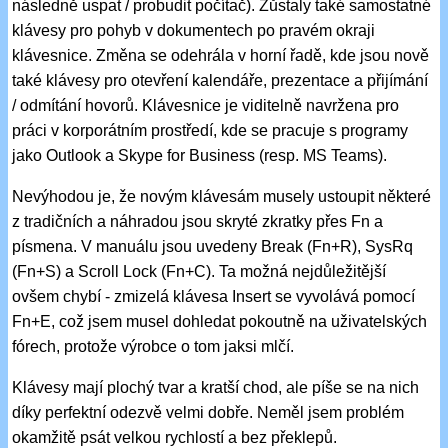
následně uspat / probudit počítač). Zůstaly také samostatné
klávesy pro pohyb v dokumentech po pravém okraji
klávesnice. Změna se odehrála v horní řadě, kde jsou nově
také klávesy pro otevření kalendáře, prezentace a přijímání
/ odmítání hovorů. Klávesnice je viditelně navržena pro
práci v korporátním prostředí, kde se pracuje s programy
jako Outlook a Skype for Business (resp. MS Teams).
Nevýhodou je, že novým klávesám musely ustoupit některé
z tradičních a náhradou jsou skryté zkratky přes Fn a
písmena. V manuálu jsou uvedeny Break (Fn+R), SysRq
(Fn+S) a Scroll Lock (Fn+C). Ta možná nejdůležitější
ovšem chybí - zmizelá klávesa Insert se vyvolává pomocí
Fn+E, což jsem musel dohledat pokoutně na uživatelských
fórech, protože výrobce o tom jaksi mlčí.
Klávesy mají plochý tvar a kratší chod, ale píše se na nich
díky perfektní odezvě velmi dobře. Neměl jsem problém
okamžitě psát velkou rychlostí a bez překlepů.