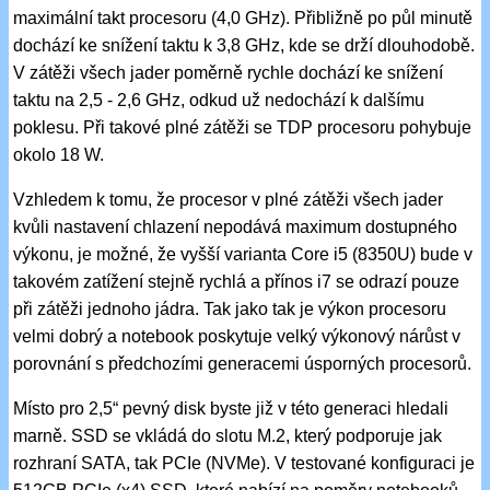
maximální takt procesoru (4,0 GHz). Přibližně po půl minutě
dochází ke snížení taktu k 3,8 GHz, kde se drží dlouhodobě.
V zátěži všech jader poměrně rychle dochází ke snížení
taktu na 2,5 - 2,6 GHz, odkud už nedochází k dalšímu
poklesu. Při takové plné zátěži se TDP procesoru pohybuje
okolo 18 W.
Vzhledem k tomu, že procesor v plné zátěži všech jader
kvůli nastavení chlazení nepodává maximum dostupného
výkonu, je možné, že vyšší varianta Core i5 (8350U) bude v
takovém zatížení stejně rychlá a přínos i7 se odrazí pouze
při zátěži jednoho jádra. Tak jako tak je výkon procesoru
velmi dobrý a notebook poskytuje velký výkonový nárůst v
porovnání s předchozími generacemi úsporných procesorů.
Místo pro 2,5“ pevný disk byste již v této generaci hledali
marně. SSD se vkládá do slotu M.2, který podporuje jak
rozhraní SATA, tak PCIe (NVMe). V testované konfiguraci je