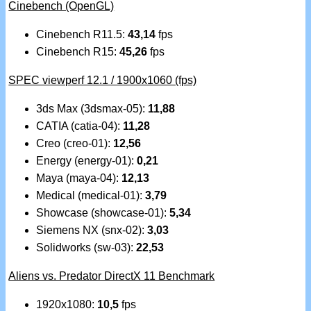
Cinebench (OpenGL)
Cinebench R11.5:
43,14
fps
Cinebench R15:
45,26
fps
SPEC viewperf 12.1 / 1900x1060 (fps)
3ds Max (3dsmax-05):
11,88
CATIA (catia-04):
11,28
Creo (creo-01):
12,56
Energy (energy-01):
0,21
Maya (maya-04):
12,13
Medical (medical-01):
3,79
Showcase (showcase-01):
5,34
Siemens NX (snx-02):
3,03
Solidworks (sw-03):
22,53
Aliens vs. Predator DirectX 11 Benchmark
1920x1080:
10,5
fps