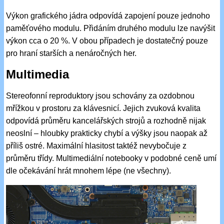
Výkon grafického jádra odpovídá zapojení pouze jednoho
paměťového modulu. Přidáním druhého modulu lze navýšit
výkon cca o 20 %. V obou případech je dostatečný pouze
pro hraní starších a nenáročných her.
Multimedia
Stereofonní reproduktory jsou schovány za ozdobnou
mřížkou v prostoru za klávesnicí. Jejich zvuková kvalita
odpovídá průměru kancelářských strojů a rozhodně nijak
neoslní – hloubky prakticky chybí a výšky jsou naopak až
příliš ostré. Maximální hlasitost taktéž nevybočuje z
průměru třídy. Multimediální notebooky v podobné ceně umí
dle očekávání hrát mnohem lépe (ne všechny).