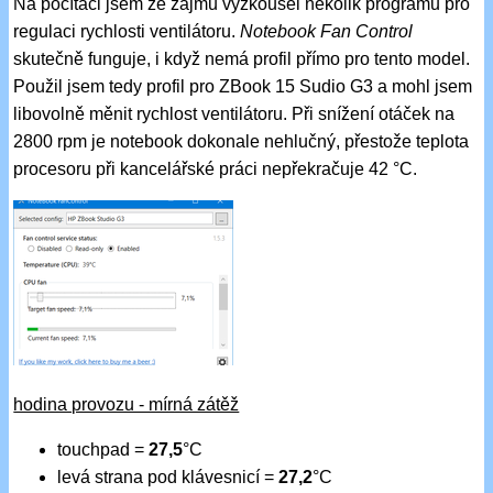
Na počítači jsem ze zájmu vyzkoušel několik programů pro
regulaci rychlosti ventilátoru.
Notebook Fan Control
skutečně funguje, i když nemá profil přímo pro tento model.
Použil jsem tedy profil pro ZBook 15 Sudio G3 a mohl jsem
libovolně měnit rychlost ventilátoru. Při snížení otáček na
2800 rpm je notebook dokonale nehlučný, přestože teplota
procesoru při kancelářské práci nepřekračuje 42 °C.
hodina provozu - mírná zátěž
touchpad =
27,5
°C
levá strana pod klávesnicí =
27,2
°C