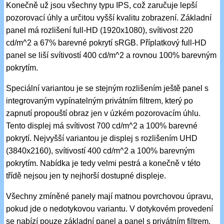
Konečně už jsou všechny typu IPS, což zaručuje lepší
pozorovací úhly a určitou vyšší kvalitu zobrazení. Základní
panel má rozlišení full-HD (1920x1080), svítivost 220
cd/m^2 a 67% barevné pokrytí sRGB. Příplatkový full-HD
panel se liší svítivostí 400 cd/m^2 a rovnou 100% barevným
pokrytím.
Speciální variantou je se stejným rozlišením ještě panel s
integrovaným vypínatelným privátním filtrem, který po
zapnutí propouští obraz jen v úzkém pozorovacím úhlu.
Tento displej má svítivost 700 cd/m^2 a 100% barevné
pokrytí. Nejvyšší variantou je displej s rozlišením UHD
(3840x2160), svítivostí 400 cd/m^2 a 100% barevným
pokrytím. Nabídka je tedy velmi pestrá a konečně v této
třídě nejsou jen ty nejhorší dostupné displeje.
Všechny zmíněné panely mají matnou povrchovou úpravu,
pokud jde o nedotykovou variantu. V dotykovém provedení
se nabízí pouze základní panel a panel s privátním filtrem.