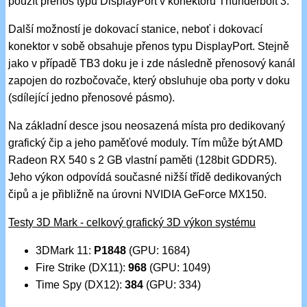
použít přenos typu DisplayPort v konektoru Thunderbolt 3.
Další možností je dokovací stanice, neboť i dokovací
konektor v sobě obsahuje přenos typu DisplayPort. Stejně
jako v případě TB3 doku je i zde následně přenosový kanál
zapojen do rozbočovače, který obsluhuje oba porty v doku
(sdílející jedno přenosové pásmo).
Na základní desce jsou neosazená místa pro dedikovaný
grafický čip a jeho paměťové moduly. Tím může být AMD
Radeon RX 540 s 2 GB vlastní paměti (128bit GDDR5).
Jeho výkon odpovídá současné nižší třídě dedikovaných
čipů a je přibližně na úrovni NVIDIA GeForce MX150.
Testy 3D Mark - celkový grafický 3D výkon systému
3DMark 11:
P1848
(GPU: 1684)
Fire Strike (DX11):
968
(GPU: 1049)
Time Spy (DX12):
384
(GPU: 334)