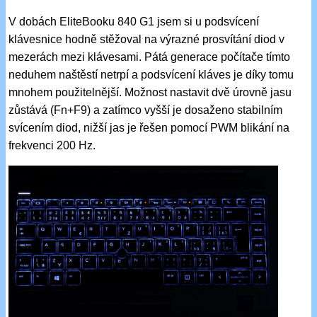
V dobách EliteBooku 840 G1 jsem si u podsvícení
klávesnice hodně stěžoval na výrazné prosvítání diod v
mezerách mezi klávesami. Pátá generace počítače tímto
neduhem naštěstí netrpí a podsvícení kláves je díky tomu
mnohem použitelnější. Možnost nastavit dvě úrovně jasu
zůstává (Fn+F9) a zatímco vyšší je dosaženo stabilním
svícením diod, nižší jas je řešen pomocí PWM blikání na
frekvenci 200 Hz.