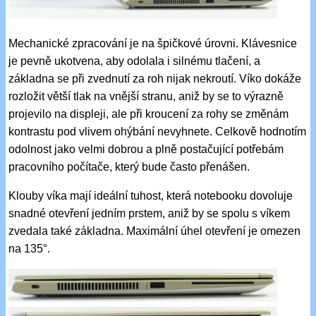
Mechanické zpracování je na špičkové úrovni. Klávesnice
je pevně ukotvena, aby odolala i silnému tlačení, a
základna se při zvednutí za roh nijak nekroutí. Víko dokáže
rozložit větší tlak na vnější stranu, aniž by se to výrazně
projevilo na displeji, ale při kroucení za rohy se změnám
kontrastu pod vlivem ohýbání nevyhnete. Celkově hodnotím
odolnost jako velmi dobrou a plně postačující potřebám
pracovního počítače, který bude často přenášen.
Klouby víka mají ideální tuhost, která notebooku dovoluje
snadné otevření jedním prstem, aniž by se spolu s víkem
zvedala také základna. Maximální úhel otevření je omezen
na 135°.