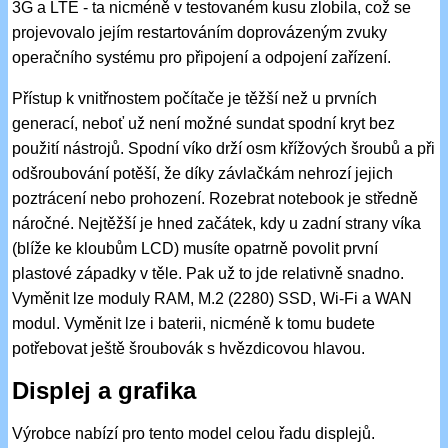
3G a LTE - ta nicméně v testovaném kusu zlobila, což se
projevovalo jejím restartováním doprovázeným zvuky
operačního systému pro připojení a odpojení zařízení.
Přístup k vnitřnostem počítače je těžší než u prvních
generací, neboť už není možné sundat spodní kryt bez
použití nástrojů. Spodní víko drží osm křížových šroubů a při
odšroubování potěší, že díky závlačkám nehrozí jejich
poztrácení nebo prohození. Rozebrat notebook je středně
náročné. Nejtěžší je hned začátek, kdy u zadní strany víka
(blíže ke kloubům LCD) musíte opatrně povolit první
plastové západky v těle. Pak už to jde relativně snadno.
Vyměnit lze moduly RAM, M.2 (2280) SSD, Wi-Fi a WAN
modul. Vyměnit lze i baterii, nicméně k tomu budete
potřebovat ještě šroubovák s hvězdicovou hlavou.
Displej a grafika
Výrobce nabízí pro tento model celou řadu displejů.