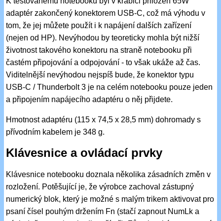
K testovanému notebooku byl v krabici přiložen 65W
adaptér zakončený konektorem USB-C, což má výhodu v
tom, že jej můžete použít i k napájení dalších zařízení
(nejen od HP). Nevýhodou by teoreticky mohla být nižší
životnost takového konektoru na straně notebooku při
častém připojování a odpojování - to však ukáže až čas.
Viditelnější nevýhodou nejspíš bude, že konektor typu
USB-C / Thunderbolt 3 je na celém notebooku pouze jeden
a připojením napájecího adaptéru o něj přijdete.
Hmotnost adaptéru (115 x 74,5 x 28,5 mm) dohromady s
přívodním kabelem je 348 g.
Klávesnice a ovládací prvky
Klávesnice notebooku doznala několika zásadních změn v
rozložení. Potěšující je, že výrobce zachoval zástupný
numerický blok, který je možné s malým trikem aktivovat pro
psaní čísel pouhým držením Fn (stačí zapnout NumLk a