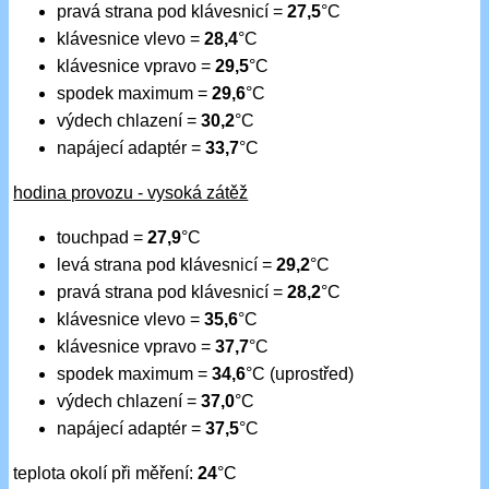
pravá strana pod klávesnicí =
27,5
°C
klávesnice vlevo =
28,4
°C
klávesnice vpravo =
29,5
°C
spodek maximum =
29,6
°C
výdech chlazení =
30,2
°C
napájecí adaptér =
33,7
°C
hodina provozu - vysoká zátěž
touchpad =
27,9
°C
levá strana pod klávesnicí =
29,2
°C
pravá strana pod klávesnicí =
28,2
°C
klávesnice vlevo =
35,6
°C
klávesnice vpravo =
37,7
°C
spodek maximum =
34,6
°C (uprostřed)
výdech chlazení =
37,0
°C
napájecí adaptér =
37,5
°C
teplota okolí při měření:
24
°C