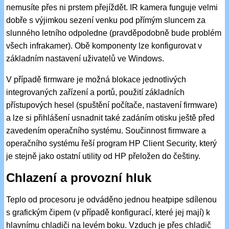
nemusíte přes ni prstem přejíždět. IR kamera funguje velmi
dobře s výjimkou sezení venku pod přímým sluncem za
slunného letního odpoledne (pravděpodobně bude problém
všech infrakamer). Obě komponenty lze konfigurovat v
základním nastavení uživatelů ve Windows.
V případě firmware je možná blokace jednotlivých
integrovaných zařízení a portů, použití základních
přístupových hesel (spuštění počítače, nastavení firmware)
a lze si přihlášení usnadnit také zadáním otisku ještě před
zavedením operačního systému. Součinnost firmware a
operačního systému řeší program HP Client Security, který
je stejně jako ostatní utility od HP přeložen do češtiny.
Chlazení a provozní hluk
Teplo od procesoru je odváděno jednou heatpipe sdílenou
s grafickým čipem (v případě konfigurací, které jej mají) k
hlavnímu chladiči na levém boku. Vzduch je přes chladič