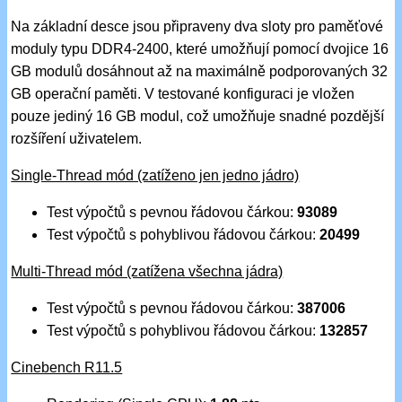
Na základní desce jsou připraveny dva sloty pro paměťové
moduly typu DDR4-2400, které umožňují pomocí dvojice 16
GB modulů dosáhnout až na maximálně podporovaných 32
GB operační paměti. V testované konfiguraci je vložen
pouze jediný 16 GB modul, což umožňuje snadné pozdější
rozšíření uživatelem.
Single-Thread mód (zatíženo jen jedno jádro)
Test výpočtů s pevnou řádovou čárkou:
93089
Test výpočtů s pohyblivou řádovou čárkou:
20499
Multi-Thread mód (zatížena všechna jádra)
Test výpočtů s pevnou řádovou čárkou:
387006
Test výpočtů s pohyblivou řádovou čárkou:
132857
Cinebench R11.5