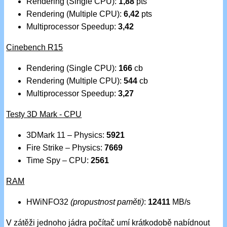
Rendering (Single CPU):
1,88
pts
Rendering (Multiple CPU):
6,42
pts
Multiprocessor Speedup:
3,42
Cinebench R15
Rendering (Single CPU):
166
cb
Rendering (Multiple CPU):
544
cb
Multiprocessor Speedup:
3,27
Testy 3D Mark - CPU
3DMark 11 – Physics:
5921
Fire Strike – Physics:
7669
Time Spy – CPU:
2561
RAM
HWiNFO32
(propustnost paměti)
:
12411
MB/s
V zátěži jednoho jádra počítač umí krátkodobě nabídnout