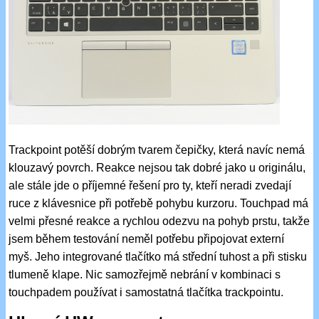
Trackpoint potěší dobrým tvarem čepičky, která navíc nemá
klouzavý povrch. Reakce nejsou tak dobré jako u originálu,
ale stále jde o příjemné řešení pro ty, kteří neradi zvedají
ruce z klávesnice při potřebě pohybu kurzoru. Touchpad má
velmi přesné reakce a rychlou odezvu na pohyb prstu, takže
jsem během testování neměl potřebu připojovat externí
myš. Jeho integrované tlačítko má střední tuhost a při stisku
tlumeně klape. Nic samozřejmě nebrání v kombinaci s
touchpadem používat i samostatná tlačítka trackpointu.