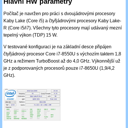
Hlavní HW parametry
Počítač je navržen pro práci s dvoujádrovými procesory
Kaby Lake (Core i5) a čtyřjádrovými procesory Kaby Lake-
R (Core i5/i7). Všechny tyto procesory mají udávaný mezní
tepelný výkon (TDP) 15 W.
V testované konfiguraci je na základní desce připájen
čtyřjádrový procesor Core i7-8550U s výchozím taktem 1,8
GHz a režimem TurboBoost až do 4,0 GHz. Výkonnější už
je z podporovaných procesorů pouze i7-8650U (1,9/4,2
GHz).