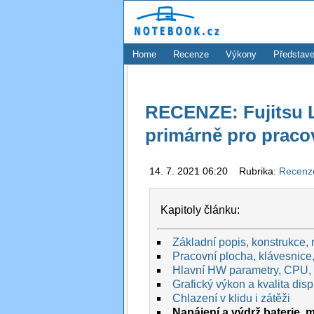
Home
Recenze
Výkony
Představe
RECENZE: Fujitsu Li
primárně pro praco
14. 7. 2021 06:20 Rubrika:
Recen
Kapitoly článku:
Základní popis, konstrukce, 
Pracovní plocha, klávesnice,
Hlavní HW parametry, CPU,
Grafický výkon a kvalita disp
Chlazení v klidu i zátěži
Napájení a výdrž baterie, m