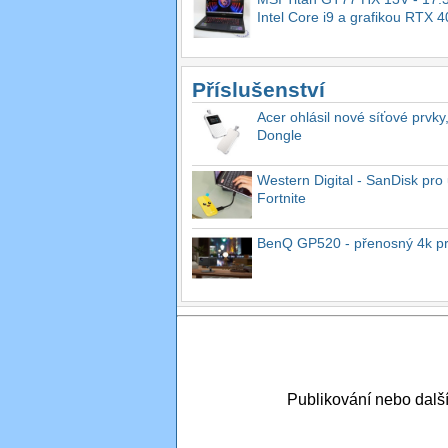
Intel Core i9 a grafikou RTX 
Příslušenství
Acer ohlásil nové síťové prvky
Dongle
Western Digital - SanDisk pro 
Fortnite
BenQ GP520 - přenosný 4k proj
Publikování nebo dal