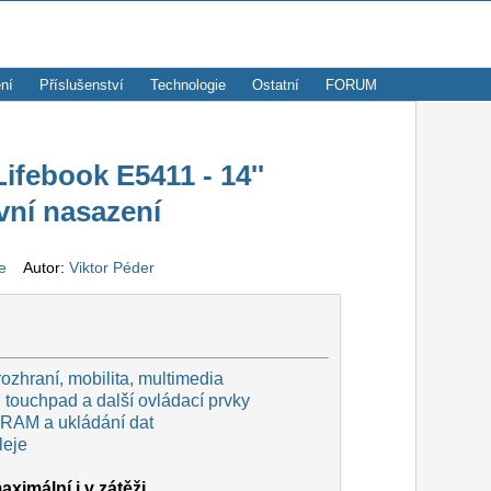
ní
Příslušenství
Technologie
Ostatní
FORUM
febook E5411 - 14''
vní nasazení
ze
Autor:
Viktor Péder
rozhraní, mobilita, multimedia
 touchpad a další ovládací prvky
 RAM a ukládání dat
leje
aximální i v zátěži