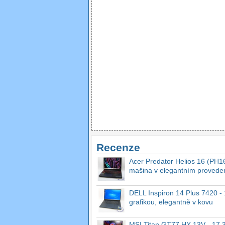
Recenze
Acer Predator Helios 16 (PH16
mašina v elegantním provede
DELL Inspiron 14 Plus 7420 - 1
grafikou, elegantně v kovu
MSI Titan GT77 HX 13V - 17.3