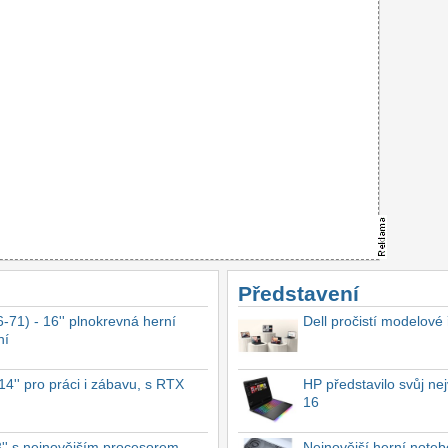
Představení
-71) - 16'' plnokrevná herní
Dell pročistí modelové
ní
4'' pro práci i zábavu, s RTX
HP představilo svůj n
16
'' s nejnovějším procesorem
Nejnovější herní not