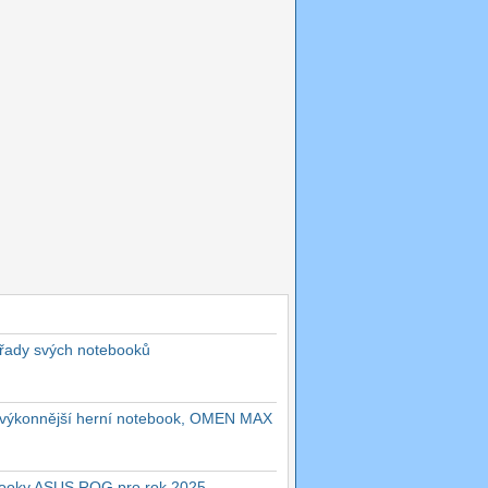
 řady svých notebooků
ejvýkonnější herní notebook, OMEN MAX
ebooky ASUS ROG pro rok 2025