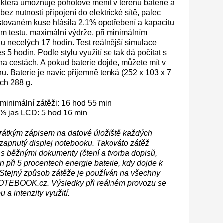
i, která umožňuje pohotově měnit v terénu baterie a
 bez nutnosti připojení do elektrické sítě, palec
estovaném kuse hlásila 2.1% opotřebení a kapacitu
m testu, maximální výdrže, při minimálním
du necelých 17 hodin. Test reálnější simulace
 5 hodin. Podle stylu využití se tak dá počítat s
na cestách. A pokud baterie dojde, můžete mít v
. Baterie je navíc příjemně tenká (252 x 103 x 7
ých 288 g.
 minimální zátěži: 16 hod 55 min
00% jas LCD: 5 hod 16 min
 krátkým zápisem na datové úložiště každých
 zapnutý displej notebooku. Takováto zátěž
i s běžnými dokumenty (čtení a tvorba dopisů,
en při 5 procentech energie baterie, kdy dojde k
Stejný způsob zátěže je používán na všechny
NOTEBOOK.cz. Výsledky při reálném provozu se
 a intenzity využití.