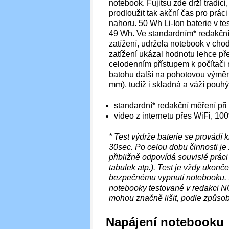
notebook. Fujitsu zde drží tradic
prodloužit tak akční čas pro práci
nahoru. 50 Wh Li-Ion baterie v t
49 Wh. Ve standardním* redakční
zatížení, udržela notebook v cho
zatížení ukázal hodnotu lehce přes
celodenním přístupem k počítači 
batohu další na pohotovou výměnu
mm), tudíž i skladná a váží pouh
standardní* redakční měření při
video z internetu přes WiFi, 1
* Test výdrže baterie se provádí
30sec. Po celou dobu činnosti je
přibližně odpovídá souvislé prác
tabulek atp.). Test je vždy ukonč
bezpečnému vypnutí notebooku. 
notebooky testované v redakci 
mohou značně lišit, podle způsobu
Napájení notebooku